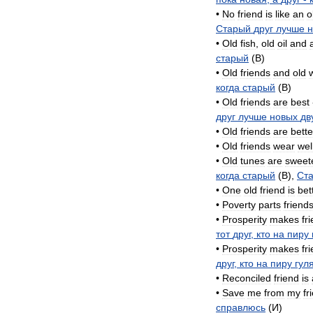
•
No
friend
is
like
an
o
Старый
друг
лучше
н
•
Old
fish
,
old
oil
and
старый
(
B
)
•
Old
friends
and
old
когда
старый
(
B
)
•
Old
friends
are
best
друг
лучше
новых
дв
•
Old
friends
are
bette
•
Old
friends
wear
wel
•
Old
tunes
are
sweet
когда
старый
(
B
),
Ст
•
One
old
friend
is
bet
•
Poverty
parts
friend
•
Prosperity
makes
fr
тот
друг
,
кто
на
пиру
•
Prosperity
makes
fr
друг
,
кто
на
пиру
гул
•
Reconciled
friend
is
•
Save
me
from
my
fr
справлюсь
(
И
)