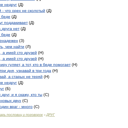
же
недруг
(
Д
)
й
-
что
орех
не
сколотый
(
Д
)
беде
(
Д
)
уг
поддакивает
(
Д
)
а
друга
нет
(
Д
)
беде
(
Д
)
енадежен
(
3
)
ть
,
чем
найти
(
Л
)
й
,
а
имей
сто
друзей
(
Н
)
й
,
а
имей
сто
друзей
(
Н
)
пиру
гуляет
,
а
тот
,
кто
в
беде
помогает
(
Н
)
три
дня
,
узнавай
в
три
года
(
Н
)
вай
,
а
старых
не
теряй
(
Н
)
же
недруг
(
Д
)
уг
(
Б
)
й
друг
,
и
я
скажу
,
кто
ты
(
С
)
новых
двух
(
С
)
один
враг
-
много
(
С
)
варь
пословиц
и
поговорок
ДРУГ
>