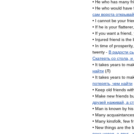
•
He
who
has
many
f
•
He
who
would
have
сам
ворота
открывай
•
I
cannot
be
your
fri
•
If
he
is
your
flatterer
•
If
you
want
a
friend
,
•
Injured
friend
is
the
•
In
time
of
prosperity
twenty
-
В
радости
с
Скатерть
со
стола
,
и
•
It
takes
years
to
ma
найти
(
Л
)
•
It
takes
years
to
ma
потерять
,
чем
найти
•
Keep
old
friends
wit
•
Make
new
friends
bu
друзей
наживай
,
а
с
•
Man
is
known
by
his
•
Many
acquaintance
•
Many
kinsfolk
,
few
f
•
New
things
are
the
b
пока
новая
,
а
друг
-