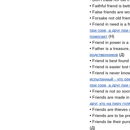
•
Faithful
friend
is
bett
•
False
friends
are
wo
•
Forsake
not
old
frie
•
Friend
in
need
is
a
f
при
горе
,
а
друг
при
помогает
(
H
)
•
Friend
in
power
is
a
•
Father
is
a
treasure
родственников
(
Д
)
•
Friend
is
best
found
•
Friend
is
easier
lost
•
Friend
is
never
kno
испытанный
-
что
ор
при
горе
,
а
друг
при
•
Friend
is
not
so
soo
•
Friends
are
made
in
друг
,
кто
на
пиру
гул
•
Friends
are
thieves
•
Friends
are
to
be
pr
•
Friends
tie
their
pur
(
Д
)