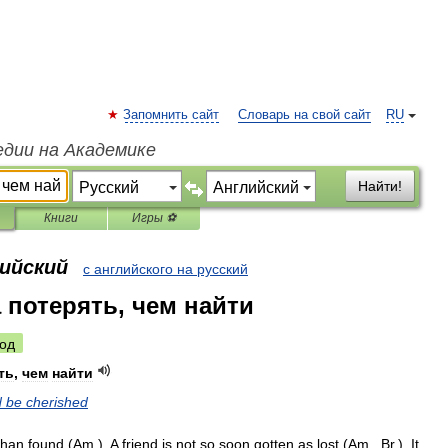
Запомнить сайт
Словарь на свой сайт
RU
едии на Академике
Найти!
Книги
Игры ⚽
лийский
с английского на русский
а потерять, чем найти
од
ть
,
чем
найти
d
be
cherished
than
found
(
Am
.
).
A
friend
is
not
so
soon
gotten
as
lost
(
Am
.
,
Br
.
).
It