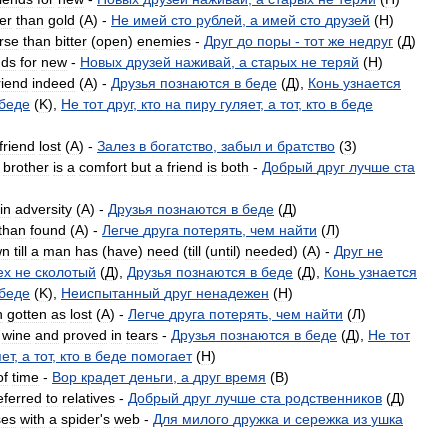
er
than
gold
(
A
) -
Не
имей
сто
рублей
,
а
имей
сто
друзей
(
H
)
rse
than
bitter
(
open
)
enemies
-
Друг
до
поры
-
тот
же
недруг
(
Д
)
nds
for
new
-
Новых
друзей
наживай
,
а
старых
не
теряй
(
H
)
riend
indeed
(
A
) -
Друзья
познаются
в
беде
(
Д
),
Конь
узнается
беде
(
K
),
Не
тот
друг
,
кто
на
пиру
гуляет
,
а
тот
,
кто
в
беде
friend
lost
(
A
) -
Залез
в
богатство
,
забыл
и
братство
(
3
)
,
brother
is
a
comfort
but
a
friend
is
both
-
Добрый
друг
лучше
ста
in
adversity
(
A
) -
Друзья
познаются
в
беде
(
Д
)
than
found
(
A
) -
Легче
друга
потерять
,
чем
найти
(
Л
)
wn
till
a
man
has
(
have
)
need
(
till
(
until
)
needed
) (
A
) -
Друг
не
ех
не
сколотый
(
Д
),
Друзья
познаются
в
беде
(
Д
),
Конь
узнается
беде
(
K
),
Неиспытанный
друг
ненадежен
(
H
)
n
gotten
as
lost
(
А
) -
Легче
друга
потерять
,
чем
найти
(
Л
)
wine
and
proved
in
tears
-
Друзья
познаются
в
беде
(
Д
),
Не
тот
яет
,
а
тот
,
кто
в
беде
помогает
(
H
)
of
time
-
Вор
крадет
деньги
,
а
друг
время
(
B
)
eferred
to
relatives
-
Добрый
друг
лучше
ста
родственников
(
Д
)
ses
with
a
spider
'
s
web
-
Для
милого
дружка
и
сережка
из
ушка