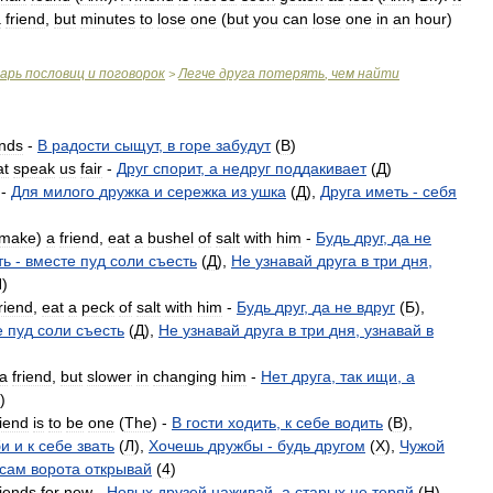
a
friend
,
but
minutes
to
lose
one
(
but
you
can
lose
one
in
an
hour
)
варь
пословиц
и
поговорок
Легче
друга
потерять
,
чем
найти
>
ends
-
В
радости
сыщут
,
в
горе
забудут
(
B
)
at
speak
us
fair
-
Друг
спорит
,
а
недруг
поддакивает
(
Д
)
-
Для
милого
дружка
и
сережка
из
ушка
(
Д
),
Друга
иметь
-
себя
make
)
a
friend
,
eat
a
bushel
of
salt
with
him
-
Будь
друг
,
да
не
ть
-
вместе
пуд
соли
съесть
(
Д
),
Не
узнавай
друга
в
три
дня
,
H
)
riend
,
eat
a
peck
of
salt
with
him
-
Будь
друг
,
да
не
вдруг
(
Б
),
е
пуд
соли
съесть
(
Д
),
Не
узнавай
друга
в
три
дня
,
узнавай
в
a
friend
,
but
slower
in
changing
him
-
Нет
друга
,
так
ищи
,
а
)
riend
is
to
be
one
(
The
) -
В
гости
ходить
,
к
себе
водить
(
B
),
би
и
к
себе
звать
(
Л
),
Хочешь
дружбы
-
будь
другом
(
X
),
Чужой
сам
ворота
открывай
(
4
)
riends
for
new
-
Новых
друзей
наживай
,
а
старых
не
теряй
(
H
)