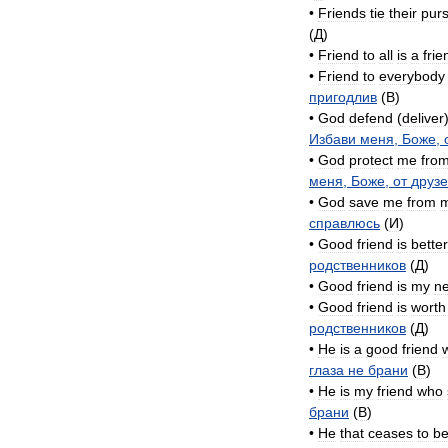
•
Friends
tie
their
pur
(
Д
)
•
Friend
to
all
is
a
frie
•
Friend
to
everybody
пригодлив
(
B
)
•
God
defend
(
deliver
Избави
меня
,
Боже
,
•
God
protect
me
fro
меня
,
Боже
,
от
друз
•
God
save
me
from
справлюсь
(
И
)
•
Good
friend
is
better
родственников
(
Д
)
•
Good
friend
is
my
ne
•
Good
friend
is
worth
родственников
(
Д
)
•
He
is
a
good
friend
глаза
не
брани
(
B
)
•
He
is
my
friend
who
брани
(
B
)
•
He
that
ceases
to
b