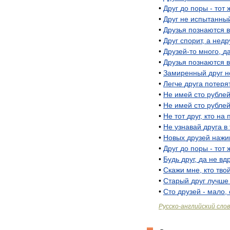
•
Друг
до
поры
-
тот
•
Друг
не
испытанны
•
Друзья
познаются
в
•
Друг
спорит
,
а
недр
•
Друзей
-
то
много
,
д
•
Друзья
познаются
в
•
Замиренный
друг
н
•
Легче
друга
потеря
•
Не
имей
сто
рубле
•
Не
имей
сто
рубле
•
Не
тот
друг
,
кто
на
•
Не
узнавай
друга
в
•
Новых
друзей
нажи
•
Друг
до
поры
-
тот
•
Будь
друг
,
да
не
вдр
•
Скажи
мне
,
кто
тво
•
Старый
друг
лучше
•
Сто
друзей
-
мало
,
Русско
-
английский
сло