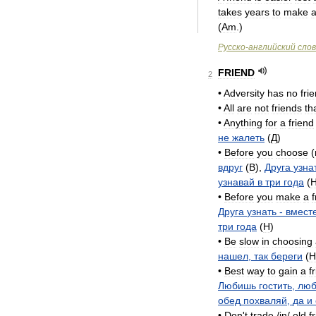
takes
years
to
make
(
Am
.
)
Русско
-
английский
сло
FRIEND
2
•
Adversity
has
no
fri
•
All
are
not
friends
th
•
Anything
for
a
friend
не
жалеть
(
Д
)
•
Before
you
choose
(
вдруг
(
B
),
Друга
узна
узнавай
в
три
года
(
•
Before
you
make
a
f
Друга
узнать
-
вмест
три
года
(
H
)
•
Be
slow
in
choosing
нашел
,
так
береги
(
H
•
Best
way
to
gain
a
f
Любишь
гостить
,
лю
обед
похваляй
,
да
и
•
Don
'
t
trade
/
in
/
old
f