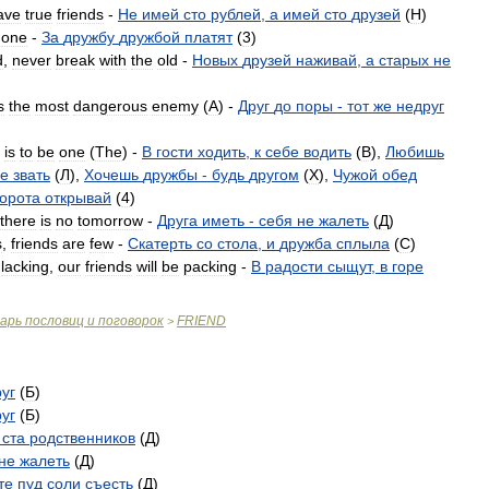
ave
true
friends
-
Не
имей
сто
рублей
,
а
имей
сто
друзей
(
H
)
one
-
За
дружбу
дружбой
платят
(
3
)
d
,
never
break
with
the
old
-
Новых
друзей
наживай
,
а
старых
не
s
the
most
dangerous
enemy
(
A
) -
Друг
до
поры
-
тот
же
недруг
is
to
be
one
(
The
) -
В
гости
ходить
,
к
себе
водить
(
B
),
Любишь
бе
звать
(
Л
),
Хочешь
дружбы
-
будь
другом
(
X
),
Чужой
обед
орота
открывай
(
4
)
there
is
no
tomorrow
-
Друга
иметь
-
себя
не
жалеть
(
Д
)
s
,
friends
are
few
-
Скатерть
со
стола
,
и
дружба
сплыла
(
C
)
lacking
,
our
friends
will
be
packing
-
В
радости
сыщут
,
в
горе
варь
пословиц
и
поговорок
FRIEND
>
уг
(
Б
)
уг
(
Б
)
ста
родственников
(
Д
)
не
жалеть
(
Д
)
те
пуд
соли
съесть
(
Д
)