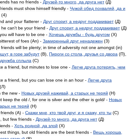
riends
has
no
friends
-
Друзей
-
то
много
,
да
друга
нет
(
Д
)
friends
must
show
himself
friendly
-
Чужой
обед
похваляй
,
да
и
(
4
)
end
and
your
flatterer
-
Друг
спорит
,
а
недруг
поддакивает
(
Д
)
,
he
can
'
t
be
your
friend
-
Друг
спорит
,
а
недруг
поддакивает
(
Д
)
you
will
have
to
be
one
-
Хочешь
дружбы
-
будь
другом
(
X
)
bitterest
of
foes
(
An
) -
Замиренный
друг
ненадежен
(
3
)
,
friends
will
be
plenty
;
in
time
of
adversity
not
one
amongst
(
in
)
ыщут
,
в
горе
забудут
(
B
),
Пироги
со
стола
,
друзья
со
двора
(
П
),
дружба
сплыла
(
C
)
ke
a
friend
,
but
minutes
to
lose
one
-
Легче
друга
потерять
,
чем
ke
a
friend
,
but
you
can
lose
one
in
an
hour
-
Легче
друга
(
Л
)
h
the
new
-
Новых
друзей
наживай
,
а
старых
не
теряй
(
H
)
t
keep
the
old
/,
for
one
is
silver
and
the
other
is
gold
/ -
Новых
тарых
не
теряй
(
H
)
friends
(
A
) -
Скажи
мне
,
кто
твой
друг
,
и
я
скажу
,
кто
ты
(
C
)
s
,
but
few
friends
-
Друзей
-
то
много
,
да
друга
нет
(
Д
)
riends
-
Хоть
родной
,
да
злой
(
X
)
est
things
,
but
old
friends
are
the
best
friends
-
Вещь
хороша
,
когда
старый
(
B
)