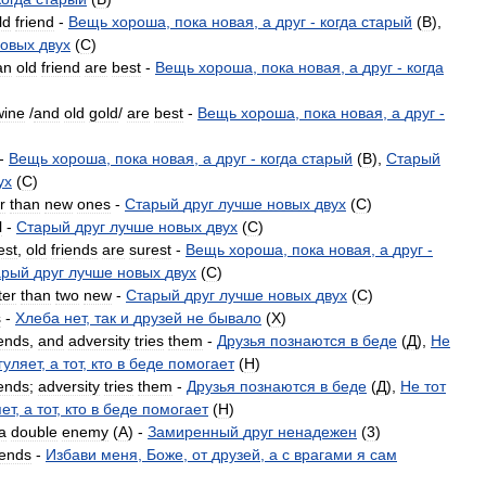
ld
friend
-
Вещь
хороша
,
пока
новая
,
а
друг
-
когда
старый
(
B
),
овых
двух
(
C
)
an
old
friend
are
best
-
Вещь
хороша
,
пока
новая
,
а
друг
-
когда
wine
/
and
old
gold
/
are
best
-
Вещь
хороша
,
пока
новая
,
а
друг
-
-
Вещь
хороша
,
пока
новая
,
а
друг
-
когда
старый
(
B
),
Старый
ух
(
C
)
r
than
new
ones
-
Старый
друг
лучше
новых
двух
(
C
)
l
-
Старый
друг
лучше
новых
двух
(
C
)
est
,
old
friends
are
surest
-
Вещь
хороша
,
пока
новая
,
а
друг
-
арый
друг
лучше
новых
двух
(
C
)
ter
than
two
new
-
Старый
друг
лучше
новых
двух
(
C
)
s
-
Хлеба
нет
,
так
и
друзей
не
бывало
(
X
)
iends
,
and
adversity
tries
them
-
Друзья
познаются
в
беде
(
Д
),
Не
гуляет
,
а
тот
,
кто
в
беде
помогает
(
H
)
iends
;
adversity
tries
them
-
Друзья
познаются
в
беде
(
Д
),
Не
тот
яет
,
а
тот
,
кто
в
беде
помогает
(
H
)
a
double
enemy
(
A
) -
Замиренный
друг
ненадежен
(
3
)
iends
-
Избави
меня
,
Боже
,
от
друзей
,
а
с
врагами
я
сам