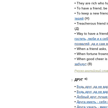
•
They
are
rich
who
h
•
То
have
a
friend
,
be
•
То
keep
a
new
frien
теряй
(
H
)
•
Treacherous
friend
i
(
Д
)
•
Way
to
have
a
friend
гостить
,
люби
и
к
се
похваляй
,
да
и
сам
в
•
When
a
friend
asks
,
•
When
fortune
frown
•
When
good
cheer
is
забудут
(
B
)
Русско
-
английский
сло
ДРУГ
3
•
Будь
друг
,
да
не
вдр
•
Будь
друг
,
да
не
вдр
•
Добрый
друг
лучше
•
Друга
иметь
-
себя
•
Друга
узнать
-
вмес