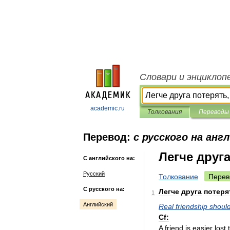
Словари и энциклоп
academic.ru
Толкования
Переводы
Перевод:
с русского на анг
Легче друг
С английского на:
Русский
Толкование
Перев
С русского на:
Легче
друга
потеря
1
Английский
Real
friendship
shoul
Cf:
A
friend
is
easier
lost