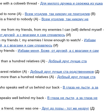
se
with
a
cobweb
thread
-
Для
милого
дружка
и
сережка
из
ушка
nd
to
none
(
A
) -
Всем
угодлив
,
так
никому
не
пригодлив
(
B
)
is
a
friend
to
nobody
(
A
) -
Всем
угодлив
,
так
никому
не
)
me
from
my
friends
,
from
my
enemies
I
can
(
will
)
defend
myself
-
от
друзей
,
а
с
врагами
я
сам
справлюсь
(
И
)
m
my
friends
/;
my
enemies
I
know
enough
to
watch
/ -
Избави
ей
,
а
с
врагами
я
сам
справлюсь
(
И
)
my
friends
-
Избави
меня
,
Боже
,
от
друзей
,
а
с
врагами
я
сам
than
a
hundred
relatives
(
A
) -
Добрый
друг
лучше
ста
arest
relation
(
A
) -
Добрый
друг
лучше
ста
родственников
(
Д
)
more
than
a
hundred
relatives
(
A
) -
Добрый
друг
лучше
ста
who
speaks
well
of
us
behind
our
back
-
В
глаза
не
льсти
,
а
за
speaks
well
behind
my
back
-
В
глаза
не
льсти
,
а
за
глаза
не
e
a
friend
,
never
was
one
-
Друг
до
поры
-
тот
же
недруг
(
Д
)