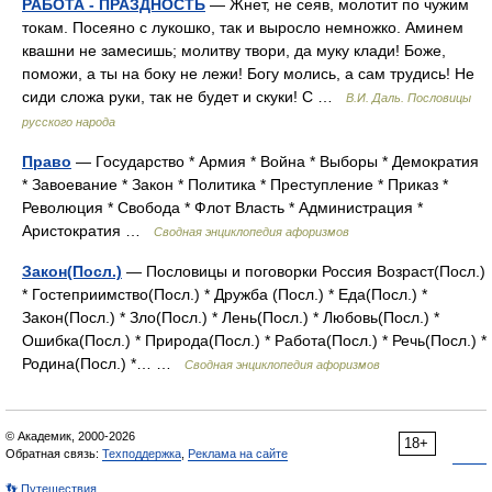
РАБОТА - ПРАЗДНОСТЬ
— Жнет, не сеяв, молотит по чужим
токам. Посеяно с лукошко, так и выросло немножко. Аминем
квашни не замесишь; молитву твори, да муку клади! Боже,
поможи, а ты на боку не лежи! Богу молись, а сам трудись! Не
сиди сложа руки, так не будет и скуки! С …
В.И. Даль. Пословицы
русского народа
Право
— Государство * Армия * Война * Выборы * Демократия
* Завоевание * Закон * Политика * Преступление * Приказ *
Революция * Свобода * Флот Власть * Администрация *
Аристократия …
Сводная энциклопедия афоризмов
Закон(Посл.)
— Пословицы и поговорки Россия Возраст(Посл.)
* Гостеприимство(Посл.) * Дружба (Посл.) * Еда(Посл.) *
Закон(Посл.) * Зло(Посл.) * Лень(Посл.) * Любовь(Посл.) *
Ошибка(Посл.) * Природа(Посл.) * Работа(Посл.) * Речь(Посл.) *
Родина(Посл.) *… …
Сводная энциклопедия афоризмов
© Академик, 2000-2026
18+
Обратная связь:
Техподдержка
,
Реклама на сайте
👣 Путешествия