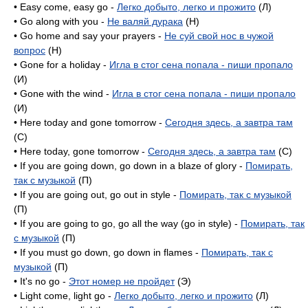
• Easy come, easy go -
Легко добыто, легко и прожито
(Л)
• Go along with you -
Не валяй дурака
(H)
• Go home and say your prayers -
Не суй свой нос в чужой
вопрос
(H)
• Gone for a holiday -
Игла в стог сена попала - пиши пропало
(И)
• Gone with the wind -
Игла в стог сена попала - пиши пропало
(И)
• Here today and gone tomorrow -
Сегодня здесь, а завтра там
(C)
• Here today, gone tomorrow -
Сегодня здесь, а завтра там
(C)
• If you are going down, go down in a blaze of glory -
Помирать,
так с музыкой
(П)
• If you are going out, go out in style -
Помирать, так с музыкой
(П)
• If you are going to go, go all the way (go in style) -
Помирать, так
с музыкой
(П)
• If you must go down, go down in flames -
Помирать, так с
музыкой
(П)
• It's no go -
Этот номер не пройдет
(Э)
• Light come, light go -
Легко добыто, легко и прожито
(Л)