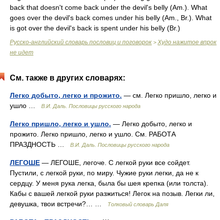
back that doesn't come back under the devil's belly (
Am.
). What
goes over the devil's back comes under his belly (
Am.
,
Br.
). What
is got over the devil's back is spent under his belly (
Br.
)
Русско-английский словарь пословиц и поговорок
Худо нажитое впрок
>
не идет
См. также в других словарях:
Легко добыто, легко и прожито.
— см. Легко пришло, легко и
ушло …
В.И. Даль. Пословицы русского народа
Легко пришло, легко и ушло.
— Легко добыто, легко и
прожито. Легко пришло, легко и ушло. См. РАБОТА
ПРАЗДНОСТЬ …
В.И. Даль. Пословицы русского народа
ЛЕГОШЕ
— ЛЕГОШЕ, легоче. С легкой руки все сойдет.
Пустили, с легкой руки, по миру. Чужие руки легки, да не к
сердцу. У меня рука легка, была бы шея крепка (или толста).
Кабы с вашей легкой руки разжиться! Легок на позыв. Легки ли,
девушка, твои встречи?… …
Толковый словарь Даля