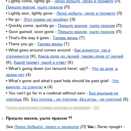
• Lightly come, lightly go -
Легко добыто, легко и прожито
(Л),
Пришло махом, ушло прахом
(П)
• Lightly won, lightly gone -
Легко добыто, легко и прожито
(Л)
• No go -
Этот номер не пройдет
(Э)
• Quickly come, quickly go -
Пришло махом, ушло прахом
(П)
• Soon gained, soon gone -
Пришло махом, ушло прахом
(П)
• That's the way it goes -
Такова жизнь
(T)
• There you go -
Такова жизнь
(T)
• What goes around comes around -
Как аукнется, так и
откликнется
(K),
Каков дядя до людей, таково дяде от людей
(K),
Какой привет, такой и ответ
(K)
• What's going down (on /around here/, up)? -
Что за шум, а
драки нет
(4)
• What's gone and what's past help should be past grief -
Что
минуло, то сгинуло
a (4)
• You can't go far in a rowboat without oars -
Без крыльев не
улетишь
(Б),
Без топора - не плотник, без иглы - не портной
(Б)
Русско-английский словарь пословиц и поговорок
GO
>
Пришло махом, ушло прахом
5
See
Легко добыто, легко и прожито
(Л)
Var.:
Легко придёт -