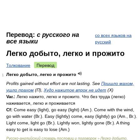
Перевод:
с русского на
со всех языков на
все языки
русский
Легко добыто, легко и прожито
Толкование
Перевод
Легко добыто, легко и прожито
1
Profits gained without effort are not lasting. See
Пришло махом,
ушло прахом
(П),
Худо нажитое впрок не идет
(X)
Var.:
Легко нажито, легко и прожито. Что без труда (легко)
наживается, легко и проживается
Cf:
Come easy (light), go easy (light) (
Am.
). Come with the wind,
go with water (
Br.
). Easy (lightly) come, easy (lightly) go (
Am.
,
Br.
).
Light come, light go (
Br.
). Lightly won, lightly gone (
Br.
). A thing
easy to get is easy to lose (
Am.
)
Русско-английский словарь пословиц и поговорок
Легко добыто,
>