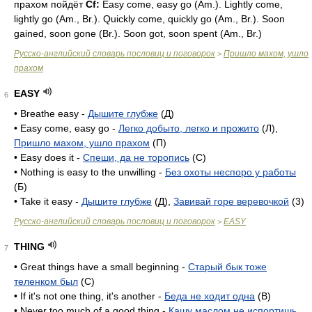
прахом пойдёт
Cf:
Easy come, easy go (
Am.
). Lightly come,
lightly go (
Am.
,
Br.
). Quickly come, quickly go (
Am.
,
Br.
). Soon
gained, soon gone (
Br.
). Soon got, soon spent (
Am.
,
Br.
)
Русско-английский словарь пословиц и поговорок
Пришло махом, ушло
>
прахом
EASY
6
• Breathe easy -
Дышите глубже
(Д)
• Easy come, easy go -
Легко добыто, легко и прожито
(Л),
Пришло махом, ушло прахом
(П)
• Easy does it -
Спеши, да не торопись
(C)
• Nothing is easy to the unwilling -
Без охоты неспоро у работы
(Б)
• Take it easy -
Дышите глубже
(Д),
Завивай горе веревочкой
(3)
Русско-английский словарь пословиц и поговорок
EASY
>
THING
7
• Great things have a small beginning -
Старый бык тоже
теленком был
(C)
• If it's not one thing, it's another -
Беда не ходит одна
(B)
• Never too much of a good thing -
Кашу маслом не испортишь