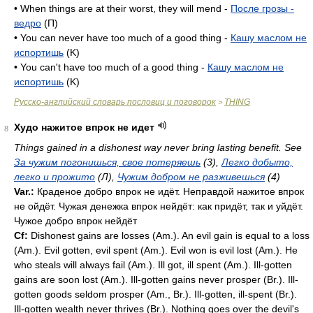
• When things are at their worst, they will mend -
После грозы -
ведро
(П)
• You can never have too much of a good thing -
Кашу маслом не
испортишь
(K)
• You can't have too much of a good thing -
Кашу маслом не
испортишь
(K)
Русско-английский словарь пословиц и поговорок
THING
>
Худо нажитое впрок не идет
8
Things gained in a dishonest way never bring lasting benefit. See
За чужим погонишься, свое потеряешь
(3),
Легко добыто,
легко и прожито
(Л),
Чужим добром не разживешься
(4)
Var.:
Краденое добро впрок не идёт. Неправдой нажитое впрок
не ойдёт. Чужая денежка впрок нейдёт: как придёт, так и уйдёт.
Чужое добро впрок нейдёт
Cf:
Dishonest gains are losses (
Am.
). An evil gain is equal to a loss
(
Am.
). Evil gotten, evil spent (
Am.
). Evil won is evil lost (
Am.
). Не
who steals will always fail (
Am.
). Ill got, ill spent (
Am.
). Ill-gotten
gains are soon lost (
Am.
). Ill-gotten gains never prosper (
Br.
). Ill-
gotten goods seldom prosper (
Am.
,
Br.
). Ill-gotten, ill-spent (
Br.
).
Ill-gotten wealth never thrives (
Br.
). Nothing goes over the devil's