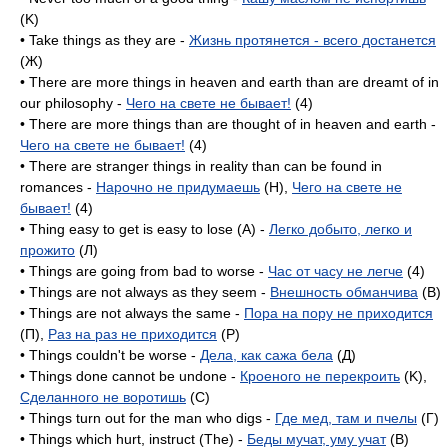
(K)
• Take things as they are -
Жизнь протянется - всего достанется
(Ж)
• There are more things in heaven and earth than are dreamt of in
our philosophy -
Чего на свете не бывает!
(4)
• There are more things than are thought of in heaven and earth -
Чего на свете не бывает!
(4)
• There are stranger things in reality than can be found in
romances -
Нарочно не придумаешь
(H),
Чего на свете не
бывает!
(4)
• Thing easy to get is easy to lose (A) -
Легко добыто, легко и
прожито
(Л)
• Things are going from bad to worse -
Час от часу не легче
(4)
• Things are not always as they seem -
Внешность обманчива
(B)
• Things are not always the same -
Пора на пору не приходится
(П),
Раз на раз не приходится
(P)
• Things couldn't be worse -
Дела, как сажа бела
(Д)
• Things done cannot be undone -
Кроеного не перекроить
(K),
Сделанного не воротишь
(C)
• Things turn out for the man who digs -
Где мед, там и пчелы
(Г)
• Things which hurt, instruct (The) -
Беды мучат, уму учат
(B)