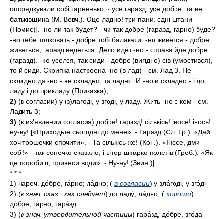
опорядкували собі гарненько, - усе гаразд, усе добре, та не
батьківщина (М. Вовч.). Оце ладно! три пани, єдні штани
(Номис)]. -но ли так будет? - чи так добре (гаразд, гарно) буде?
-но тебе толковать - добре тобі балакати. -но живётся - добре
живеться, гаразд ведеться. Дело идёт -но - справа йде добре
(гаразд). -но уселся, так сиди - добре (вигідно) сів (умостився),
то й сиди. Скрипка настроена -но (в лад) - см. Лад 3. Не
складно да -но - не складно, та ладно. И -но и складно - і до
ладу і до прикладу (Приказка);
2)
(в согласии) у (з)лагоді, у згоді, у ладу. Жить -но с кем - см.
Ладить 3;
3)
(в из'явлении согласия) добре! гаразд! сількісь! іносе! інось!
ну-ну! [«Приходьте сьогодні до мене». - Гаразд (Сл. Гр.). «Дай
хоч трошечки спочити». - Та сількісь же! (Кон.). «Іносе, дми
собі!» - так сонечко сказало, і вітер шпарко полетів (Греб.). «Як
це поробиш, принеси води». - Ну-ну! (Звин.)].
* * *
1)
нареч.
до́бре, га́рно; ла́дно;
(
в согласии
)
у зла́годі, у зго́ді
2)
(
в знач. сказ.: как следует
)
до ладу́, ла́дно;
(
хорошо
)
до́бре, га́рно, гара́зд
3)
(
в знач. утвердительной частицы
)
гара́зд, до́бре, зго́да