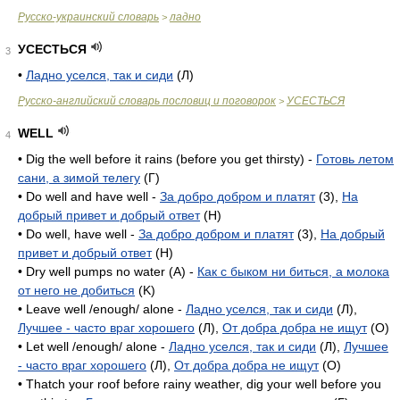
Русско-украинский словарь
ладно
>
УСЕСТЬСЯ
3
•
Ладно уселся, так и сиди
(Л)
Русско-английский словарь пословиц и поговорок
УСЕСТЬСЯ
>
WELL
4
• Dig the well before it rains (before you get thirsty) -
Готовь летом
сани, а зимой телегу
(Г)
• Do well and have well -
За добро добром и платят
(3),
На
добрый привет и добрый ответ
(H)
• Do well, have well -
За добро добром и платят
(3),
На добрый
привет и добрый ответ
(H)
• Dry well pumps no water (A) -
Как с быком ни биться, а молока
от него не добиться
(K)
• Leave well /enough/ alone -
Ладно уселся, так и сиди
(Л),
Лучшее - часто враг хорошего
(Л),
От добра добра не ищут
(O)
• Let well /enough/ alone -
Ладно уселся, так и сиди
(Л),
Лучшее
- часто враг хорошего
(Л),
От добра добра не ищут
(O)
• Thatch your roof before rainy weather, dig your well before you