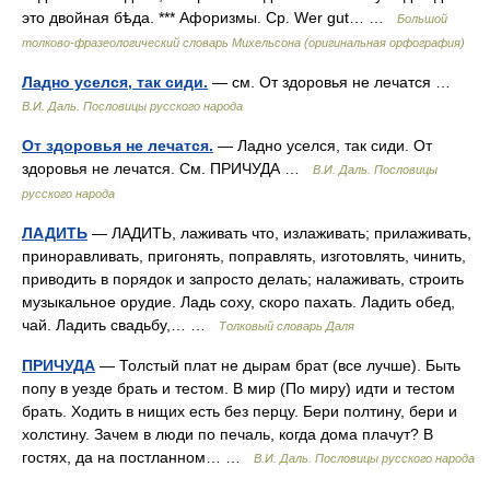
это двойная бѣда. *** Афоризмы. Ср. Wer gut… …
Большой
толково-фразеологический словарь Михельсона (оригинальная орфография)
Ладно уселся, так сиди.
— см. От здоровья не лечатся …
В.И. Даль. Пословицы русского народа
От здоровья не лечатся.
— Ладно уселся, так сиди. От
здоровья не лечатся. См. ПРИЧУДА …
В.И. Даль. Пословицы
русского народа
ЛАДИТЬ
— ЛАДИТЬ, лаживать что, излаживать; прилаживать,
приноравливать, пригонять, поправлять, изготовлять, чинить,
приводить в порядок и запросто делать; налаживать, строить
музыкальное орудие. Ладь соху, скоро пахать. Ладить обед,
чай. Ладить свадьбу,… …
Толковый словарь Даля
ПРИЧУДА
— Толстый плат не дырам брат (все лучше). Быть
попу в уезде брать и тестом. В мир (По миру) идти и тестом
брать. Ходить в нищих есть без перцу. Бери полтину, бери и
холстину. Зачем в люди по печаль, когда дома плачут? В
гостях, да на постланном… …
В.И. Даль. Пословицы русского народа