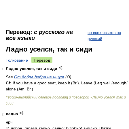
Перевод:
с русского на
со всех языков на
все языки
русский
Ладно уселся, так и сиди
Толкование
Перевод
Ладно уселся, так и сиди
1
See
От добра добра не ищут
(О)
Cf:
If you have a good seat, keep it (
Br.
). Leave (Let) well /enough/
alone (Am,
Br.
)
Русско-английский словарь пословиц и поговорок
Ладно уселся, так и
>
сиди
ладно
2
нрч.
1)
добре, гаразд, гарно, ладно; (удобно) вигідно. [Хатку