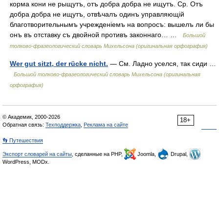
корма кони не рыщутъ, отъ добра добра не ищутъ. Ср. Отъ
добра добра не ищутъ, отвѣчалъ одинъ управляющій
благотворительнымъ учрежденіемъ на вопросъ: вышелъ ли бы
онъ въ отставку съ двойной противъ законнаго… …
Большой
толково-фразеологический словарь Михельсона (оригинальная орфография)
Wer gut sitzt, der rücke nicht.
— См. Ладно уселся, так сиди …
Большой толково-фразеологический словарь Михельсона (оригинальная
орфография)
© Академик, 2000-2026
18+
Обратная связь:
Техподдержка
,
Реклама на сайте
👣 Путешествия
Экспорт словарей на сайты
, сделанные на PHP,
Joomla,
Drupal,
WordPress, MODx.