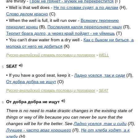
are thirsty -
Гром не грянет - мужик не перекрестится
(Г)
• Well is that well does -
Не по словам судят, а по делам
(H),
Слово делом красно
(C)
• When the well is full, it will run over -
Всякому терпению
приходит конец
(B),
Последняя капля переполняет чашу
(П),
Терпит брага долго, а через край пойдет - не уймешь
(T)
• You can't draw water from a dry well -
Как с быком ни биться, а
молока от него не добиться
(K)
Русско-английский словарь пословиц и поговорок
WELL
>
SEAT
5
• If you have a good seat, keep it -
Ладно уселся, так и сиди
(Л),
От добра добра не ищут
(O)
Русско-английский словарь пословиц и поговорок
SEAT
>
От добра добра не ищут
6
There is no need to make drastic changes in the existing state of
things or way of life because you can never be sure that the
changes will be for the better. See
Ладно уселся, так и сиди
(Л),
Лучшее - часто враг хорошего
(Л),
Не от хлеба ходят, а к
хлебу
(H)