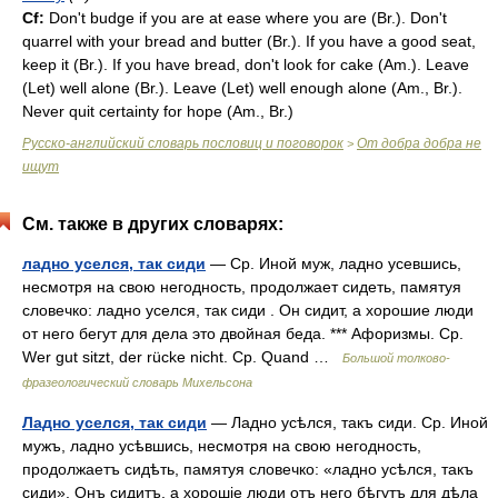
Cf:
Don't budge if you are at ease where you are (
Br.
). Don't
quarrel with your bread and butter (
Br.
). If you have a good seat,
keep it (
Br.
). If you have bread, don't look for cake (
Am.
). Leave
(Let) well alone (
Br.
). Leave (Let) well enough alone (
Am.
,
Br.
).
Never quit certainty for hope (
Am.
,
Br.
)
Русско-английский словарь пословиц и поговорок
От добра добра не
>
ищут
См. также в других словарях:
ладно уселся, так сиди
— Ср. Иной муж, ладно усевшись,
несмотря на свою негодность, продолжает сидеть, памятуя
словечко: ладно уселся, так сиди . Он сидит, а хорошие люди
от него бегут для дела это двойная беда. *** Афоризмы. Ср.
Wer gut sitzt, der rücke nicht. Ср. Quand …
Большой толково-
фразеологический словарь Михельсона
Ладно уселся, так сиди
— Ладно усѣлся, такъ сиди. Ср. Иной
мужъ, ладно усѣвшись, несмотря на свою негодность,
продолжаетъ сидѣть, памятуя словечко: «ладно усѣлся, такъ
сиди». Онъ сидитъ, а хорошіе люди отъ него бѣгутъ для дѣла