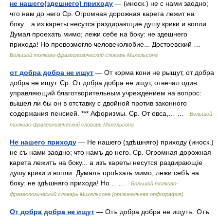
не нашего(здешнего) приходу
— (иноск.) не с нами заодно;
что нам до него Ср. Огромная дорожная карета лежит на
боку... а из кареты несутся раздирающие душу крики и вопли.
Думал проехать мимо; лежи себе на боку: не здешнего
прихода! Но превозмогло человеколюбие... Достоевский …
Большой толково-фразеологический словарь Михельсона
от добра добра не ищут
— От корма кони не рыщут, от добра
добра не ищут. Ср. От добра добра не ищут, отвечал один
управляющий благотворительным учреждением на вопрос:
вышел ли бы он в отставку с двойной против законного
содержания пенсией. *** Афоризмы. Ср. От овса,… …
Большой
толково-фразеологический словарь Михельсона
Не нашего приходу
— Не нашего (здѣшняго) приходу (иноск.)
не съ нами заодно; что намъ до него. Ср. Огромная дорожная
карета лежитъ на боку... а изъ кареты несутся раздирающіе
душу крики и вопли. Думалъ проѣхать мимо; лежи себѣ на
боку: не здѣшняго прихода! Но… …
Большой толково-
фразеологический словарь Михельсона (оригинальная орфография)
От добра добра не ищут
— Отъ добра добра не ищутъ. Отъ