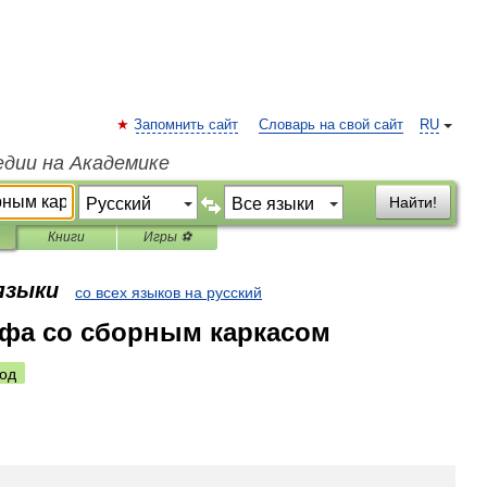
Запомнить сайт
Словарь на свой сайт
RU
едии на Академике
Найти!
Книги
Игры ⚽
 языки
со всех языков на русский
фа со сборным каркасом
од