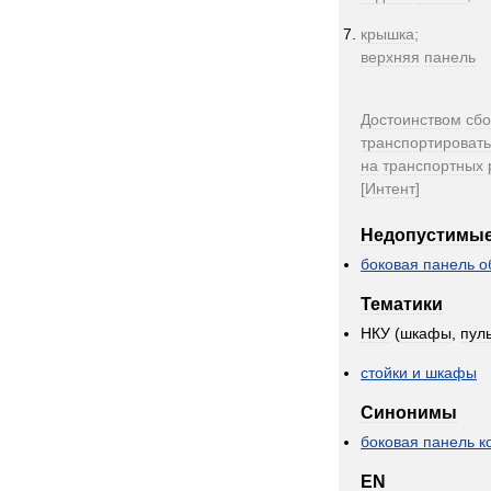
крышка
;
верхняя
панель
Достоинством
сб
транспортировать
на
транспортных
[
Интент
]
Недопустимы
боковая
панель
о
Тематики
НКУ
(
шкафы
,
пул
стойки
и
шкафы
Синонимы
боковая
панель
к
EN