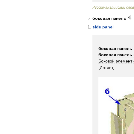
Русско
-
английский
сло
боковая
панель
2
side
panel
боковая
панель
боковая
панель
Боковой
элемент
[
Интент
]