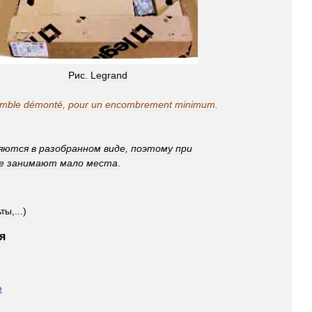
Рис
.
Legrand
mble
démonté
,
pour
un
encombrement
minimum
.
яются
в
разобранном
виде
,
поэтому
при
е
занимают
мало
места
.
ьты
,...)
я
e