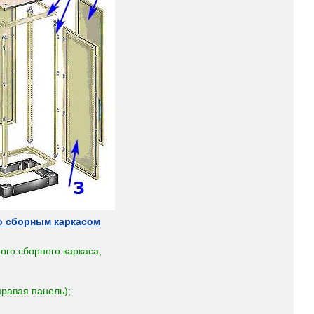
о
сборным
каркасом
ого
сборного
каркаса
;
правая
панель
);