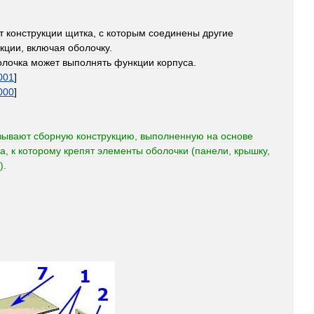
т
конструкции
щитка
,
с
которым
соединены
другие
укции
,
включая
оболочку
.
лочка
может
выполнять
функции
корпуса
.
001
]
000
]
зывают
сборную
конструкцию
,
выполненную
на
основе
са
,
к
которому
крепят
элементы
оболочки
(
панели
,
крышку
,
).