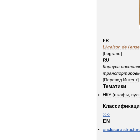
FR
Livraison
de
l
’
ense
[
Legrand
]
RU
Корпуса
поставл
транспортировк
[
Перевод
Интент
]
Тематики
НКУ
(
шкафы
,
пул
Классификаци
>>>
EN
enclosure
structur