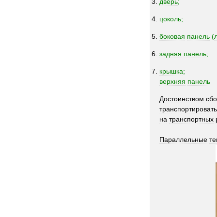
дверь
;
цоколь
;
боковая
панель
(
задняя
панель
;
крышка
;
верхняя
панель
Достоинством
сб
транспортировать
на
транспортных
Параллельные
те