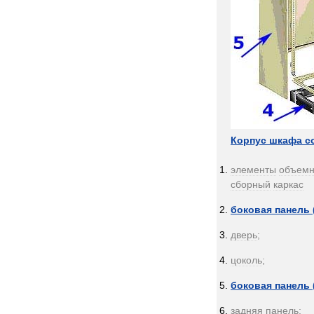
Корпус
шкафа
с
элементы
объемн
сборный
каркас
боковая
панель
дверь
;
цоколь
;
боковая
панель
задняя
панель
;