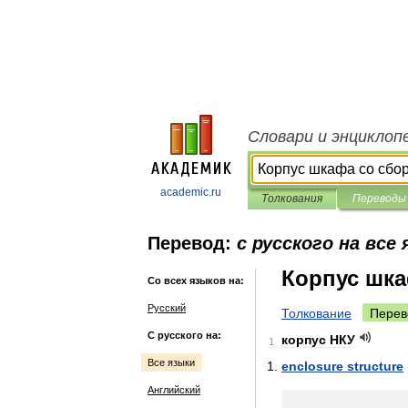
Словари и энциклоп
academic.ru
Толкования
Переводы
Перевод:
с русского на все
Корпус шка
Со всех языков на:
Русский
Толкование
Перев
С русского на:
корпус
НКУ
1
Все языки
enclosure
structure
Английский