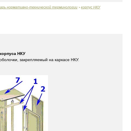
варь
нормативно
-
технической
терминологии
корпус
НКУ
>
корпуса
НКУ
оболочки
,
закрепляемый
на
каркасе
НКУ
.