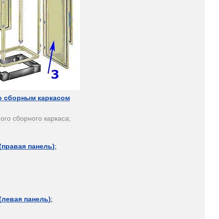
о
сборным
каркасом
ого
сборного
каркаса
;
(
правая
панель
)
;
(
левая
панель
)
;