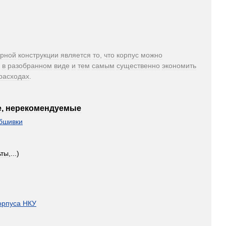
орной
конструкции
является
то
,
что
корпус
можно
в
разобранном
виде
и
тем
самым
существенно
экономить
расходах
.
е
,
нерекомендуемые
бшивки
ьты
,...)
орпуса
НКУ