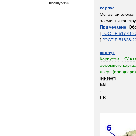
Французский
корпус
Основной
элемен
элементы
констр
Примечание
.
Обо
[
ГОСТ
Р
51778
-
2
[
ГОСТ
Р
51628
-
2
корпус
Корпусом
НКУ
на
объемного
карка
дверь
(
или
двери
)
[
Интент
]
EN
-
FR
-