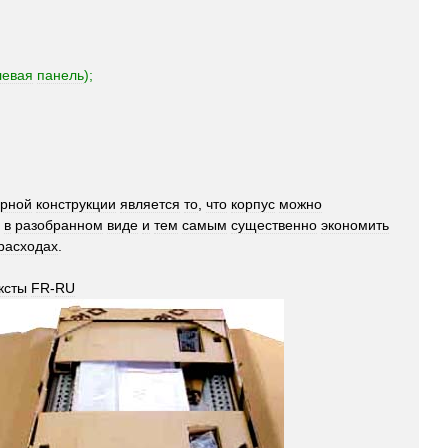
левая
панель
);
орной
конструкции
является
то
,
что
корпус
можно
в
разобранном
виде
и
тем
самым
существенно
экономить
расходах
.
ксты
FR
-
RU