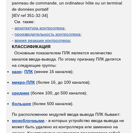
panneau de commande, un ordinateur hôte ou un terminal
de données portatif
[IEV ref 351-32-34]
См. также:
-
архитектура контроллера
;
-
производительность контроллера
;
-
время реакции контроллера
;
КЛАССИФИКАЦИЯ
Основным показателем ПЛК является количество
каналов ввода-вывода. По этому признаку ПЛК делятся
на следующие группы:
нано
-
ПЛК
(менее 16 каналов);
микро-ПЛК
(более 16, до 100 каналов);
средние
(более 100, до 500 каналов);
большие
(более 500 каналов).
По расположению модулей ввода-вывода ПЛК бывают:
моноблочными
- в которых устройство ввода-вывода не
может быть удалено из контроллера или заменено на