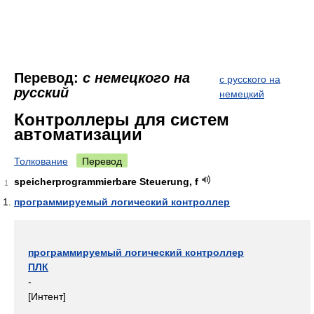
Перевод:
с немецкого на
с русского на
русский
немецкий
Контроллеры для систем
автоматизации
Толкование
Перевод
speicherprogrammierbare Steuerung, f
1
программируемый логический контроллер
программируемый логический контроллер
ПЛК
-
[Интент]