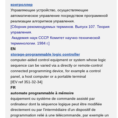
контроллер
Управляющее устройство, осуществляющее
автоматическое управление посредством программной
реализации алгоритмов управления.
[Сборник рекомендуемых терминов. Выпуск 107.
Теория
управления.
Академия наук СССР. Комитет научно-технической
терминологии. 1984 г.]
EN
storage-programmable logic controller
computer-aided control equipment or system whose logic
sequence can be varied via a directly or remote-control
connected programming device, for example a control
panel, a host computer or a portable terminal
[IEV ref 351-32-34]
FR
automate programmable à mémoire
équipement ou système de commande assisté par
ordinateur dont la séquence logique peut être modifiée
directement ou par l'intermédiaire d'un dispositif de
programmation relié à une télécommande, par exemple un