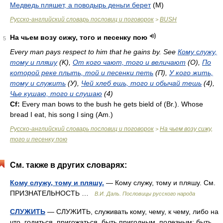
Медведь пляшет, а поводырь деньги берет
(M)
Русско-английский словарь пословиц и поговорок
BUSH
>
На чьем возу сижу, того и песенку пою
5
Every man pays respect to him that he gains by. See
Кому служу,
тому и пляшу
(K),
От кого чают, того и величают
(O),
По
которой реке плыть, той и песенки петь
(П),
У кого жить,
тому и служить
(У),
Чей хлеб ешь, того и обычай тешь
(4),
Чье кушаю, того и слушаю
(4)
Cf:
Every man bows to the bush he gets bield of (
Br.
). Whose
bread I eat, his song I sing (
Am.
)
Русско-английский словарь пословиц и поговорок
На чьем возу сижу,
>
того и песенку пою
См. также в других словарях:
Кому служу, тому и пляшу.
— Кому служу, тому и пляшу. См.
ПРИЗНАТЕЛЬНОСТЬ …
В.И. Даль. Пословицы русского народа
СЛУЖИТЬ
— СЛУЖИТЬ, служивать кому, чему, к чему, либо на
что, годиться, пригожаться, быть пригодным, полезным; быть