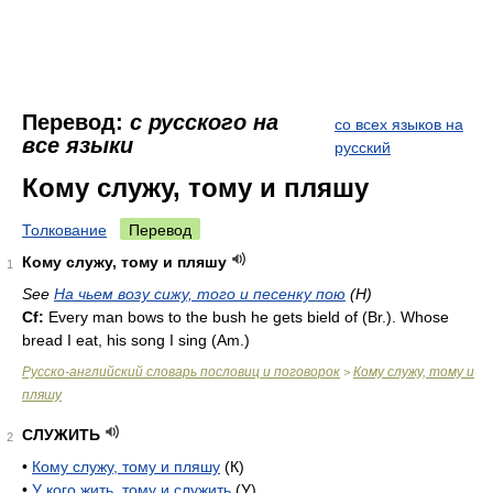
Перевод:
с русского на
со всех языков на
все языки
русский
Кому служу, тому и пляшу
Толкование
Перевод
Кому служу, тому и пляшу
1
See
На чьем возу сижу, того и песенку пою
(Н)
Cf:
Every man bows to the bush he gets bield of (
Br.
). Whose
bread I eat, his song I sing (
Am.
)
Русско-английский словарь пословиц и поговорок
Кому служу, тому и
>
пляшу
СЛУЖИТЬ
2
•
Кому служу, тому и пляшу
(К)
•
У кого жить, тому и служить
(У)