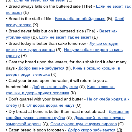
(B),
Если не везет, так не везет
(E)
• Bread always falls on the buttered side (The) -
Если не везет, так
не везет
(E)
• Bread is the staff of life -
Без хлеба не обойдешься
(Б),
Хлеб
всему голова
(X)
• Bread never falls but on its buttered side (The) -
Везет как
утопленнику
(B),
Если не везет, так не везет
(E)
• Bread today is better than cake tomorrow -
Лучше сегодня
яичко, чем курица завтра
(Л),
Не сули собаке пирога, а кинь
краюху
(H)
• Cast thy bread upon the waters, for thou shalt find it after many
days -
Добро век не забудется
(fl),
Кинь в окошко крошки, в
дверь придет лепешка
(K)
• Cast your bread upon the water; it will return to you a
hundredfold -
Добро век не забудется
(Д),
Кинь в окошко
крошки, в дверь придет лепешка
(K)
• Don't quarrel with your bread and butter -
Не от хлеба ходят, а к
хлебу
(H),
От добра добра не ищут
(O)
• Dry bread at home is better than roast meat abroad -
Домашняя
копейка лучше заезжего рубля
(Д),
Домашний теленок лучше
заморской коровы
(Д),
Свои сухари лучше чужих пирогов
(C)
• Eaten bread is soon forgotten -
Добро скоро забывается
(Д)