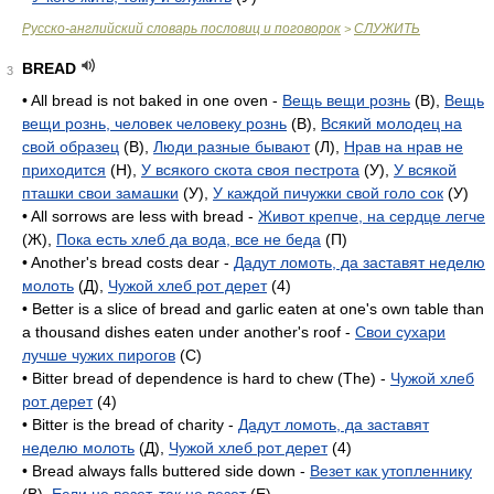
Русско-английский словарь пословиц и поговорок
СЛУЖИТЬ
>
BREAD
3
• All bread is not baked in one oven -
Вещь вещи рознь
(B),
Вещь
вещи рознь, человек человеку рознь
(B),
Всякий молодец на
свой образец
(B),
Люди разные бывают
(Л),
Нрав на нрав не
приходится
(H),
У всякого скота своя пестрота
(У),
У всякой
пташки свои замашки
(У),
У каждой пичужки свой голо сок
(У)
• All sorrows are less with bread -
Живот крепче, на сердце легче
(Ж),
Пока есть хлеб да вода, все не беда
(П)
• Another's bread costs dear -
Дадут ломоть, да заставят неделю
молоть
(Д),
Чужой хлеб рот дерет
(4)
• Better is a slice of bread and garlic eaten at one's own table than
a thousand dishes eaten under another's roof -
Свои сухари
лучше чужих пирогов
(C)
• Bitter bread of dependence is hard to chew (The) -
Чужой хлеб
рот дерет
(4)
• Bitter is the bread of charity -
Дадут ломоть, да заставят
неделю молоть
(Д),
Чужой хлеб рот дерет
(4)
• Bread always falls buttered side down -
Везет как утопленнику