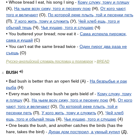
• Whose bread I eat, his song I sing -
Кому служу, тому и пляшу
(K),
На чьем возу сижу, того и песенку пою
(H),
От кого чают,
того и величают
(O),
По которой реке плыть, той и песенки петь
(П),
У кого жить, тому и служить
(У),
Чей хлеб ешь, того и
обычай тешь
(Ч),
Чье кушаю, того и слушаю
(Ч)
• You buttered your bread; now eat it -
Сама испекла пирожок,
сама и кушай
(C)
• You can't eat the same bread twice -
Один пирог два раза не
съешь
(O)
Русско-английский словарь пословиц и поговорок
BREAD
>
BUSH
4
• Bad bush is better than an open field (A) -
На безрыбье и рак
рыба
(H)
• Every man bows to the bush he gets bield of -
Кому служу, тому
и пляшу
(K),
На чьем возу сижу, того и песенку пою
(H),
От кого
чают, того и величают
(O),
По которой реке плыть, той и
песенки петь
(П),
У кого жить, тому и служить
(У),
Чей хлеб
ешь, того и обычай тешь
(4),
Чье кушаю, того и слушаю
(4)
• One beats the bush, and another catches the birds (has the
hare, takes the bird) -
Дурак дом построил, а умный купил
(Д),