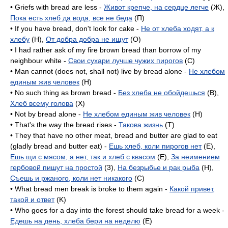
• Griefs with bread are less -
Живот крепче, на сердце легче
(Ж),
Пока есть хлеб да вода, все не беда
(П)
• If you have bread, don't look for cake -
Не от хлеба ходят, а к
хлебу
(H),
От добра добра не ищут
(O)
• I had rather ask of my fire brown bread than borrow of my
neighbour white -
Свои сухари лучше чужих пирогов
(C)
• Man cannot (does not, shall not) live by bread alone -
Не хлебом
единым жив человек
(H)
• No such thing as brown bread -
Без хлеба не обойдешься
(B),
Хлеб всему голова
(X)
• Not by bread alone -
Не хлебом единым жив человек
(H)
• That's the way the bread rises -
Такова жизнь
(T)
• They that have no other meat, bread and butter are glad to eat
(gladly bread and butter eat) -
Ешь хлеб, коли пирогов нет
(E),
Ешь щи с мясом, а нет, так и хлеб с квасом
(E),
За неимением
гербовой пишут на простой
(3),
На безрыбье и рак рыба
(H),
Съешь и ржаного, коли нет никакого
(C)
• What bread men break is broke to them again -
Какой привет,
такой и ответ
(K)
• Who goes for a day into the forest should take bread for a week -
Едешь на день, хлеба бери на неделю
(E)