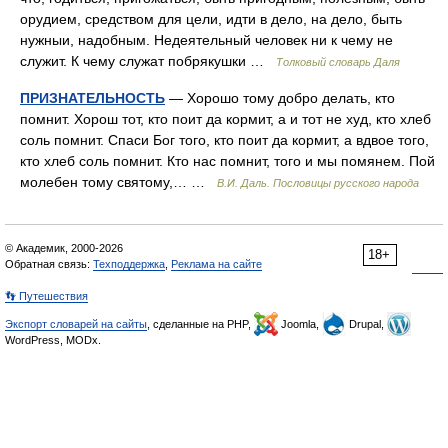
орудием, средством для цели, идти в дело, на дело, быть
нужныи, надобным. Недеятельный человек ни к чему не
служит. К чему служат побрякушки …
Толковый словарь Даля
ПРИЗНАТЕЛЬНОСТЬ
— Хорошо тому добро делать, кто
помнит. Хорош тот, кто поит да кормит, а и тот не худ, кто хлеб
соль помнит. Спаси Бог того, кто поит да кормит, а вдвое того,
кто хлеб соль помнит. Кто нас помнит, того и мы помянем. Пой
молебен тому святому,… …
В.И. Даль. Пословицы русского народа
© Академик, 2000-2026
18+
Обратная связь:
Техподдержка
,
Реклама на сайте
👣 Путешествия
Экспорт словарей на сайты
, сделанные на PHP,
Joomla,
Drupal,
WordPress, MODx.