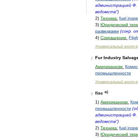
администрацией
Ф
ведомств
")
2
)
Техника:
fuel
inspe
3
)
Юридический
тер
разведками
(
сокр
.
о
4
)
Сокращение:
Fligh
Универсальный
англо
-
р
Fur
Industry
Salvag
2
Американизм:
Комис
промышленности
Универсальный
англо
-
р
fisc
3
1
)
Американизм:
Ком
промышленности
(
о
администрацией
Ф
ведомств
")
2
)
Техника:
fuel
inspe
3
)
Юридический
тер