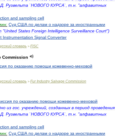
.
Д
.
Рузвельта
`
НОВОГО
КУРСА
`,
т
.
н
. "
алфавитных
ction
and
sampling
cell
мин:
Суд
США
по
делам
о
надзоре
за
иностранными
т
"
United
States
Foreign
Intelligence
Surveillance
Court
")
t
Instrumentation
Signal
Converter
усский
словарь
FISC
>
e
Commission
сия
по
оказанию
помощи
кожевенно
-
меховой
усский
словарь
Fur
Industry
Salvage
Commission
>
иссия
по
оказанию
помощи
кожевенно
-
меховой
дно
из
гос
.
учреждений
,
созданных
в
период
проведения
.
Д
.
Рузвельта
`
НОВОГО
КУРСА
`,
т
.
н
. "
алфавитных
ction
and
sampling
cell
мин:
Суд
США
по
делам
о
надзоре
за
иностранными