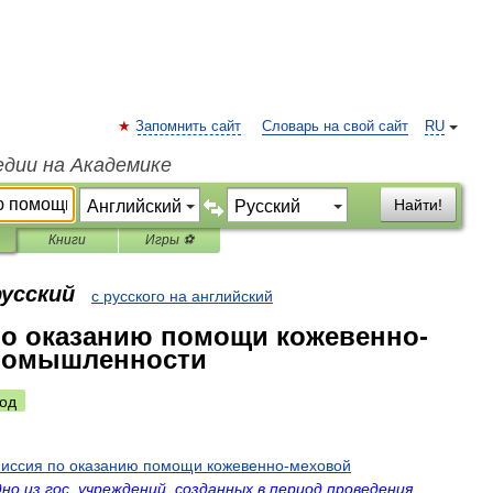
Запомнить сайт
Словарь на свой сайт
RU
едии на Академике
Найти!
Книги
Игры ⚽
русский
с русского на английский
о оказанию помощи кожевенно-
ромышленности
од
иссия
по
оказанию
помощи
кожевенно
-
меховой
дно
из
гос
.
учреждений
,
созданных
в
период
проведения