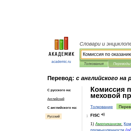
Словари и энциклоп
academic.ru
Толкования
Переводы
Перевод:
с английского на 
Комиссия п
С русского на:
меховой п
Английский
Толкование
Перев
С английского на:
FISC
1
Русский
1
)
Американизм:
Ком
промышленности
(
о