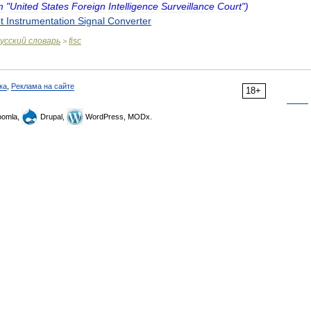
т
"
United
States
Foreign
Intelligence
Surveillance
Court
")
t
Instrumentation
Signal
Converter
усский
словарь
fisc
>
ка
,
Реклама на сайте
18+
omla,
Drupal,
WordPress, MODx.