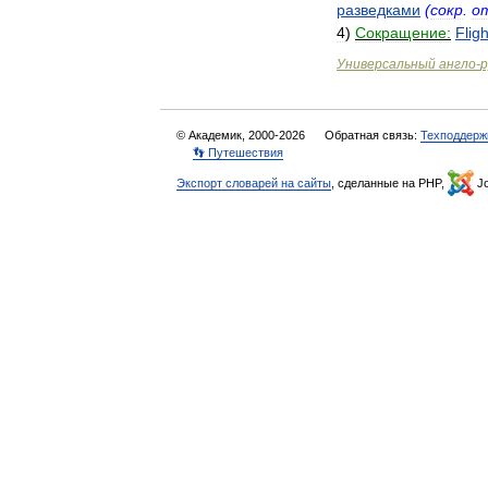
разведками
(
сокр
.
о
4
)
Сокращение:
Fligh
Универсальный
англо
-
р
© Академик, 2000-2026
Обратная связь:
Техподдерж
👣 Путешествия
Экспорт словарей на сайты
, сделанные на PHP,
Jo