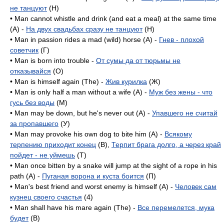
не танцуют
(H)
• Man cannot whistle and drink (and eat a meal) at the same time
(A) -
На двух свадьбах сразу не танцуют
(H)
• Man in passion rides a mad (wild) horse (A) -
Гнев - плохой
советчик
(Г)
• Man is born into trouble -
От сумы да от тюрьмы не
отказывайся
(O)
• Man is himself again (The) -
Жив курилка
(Ж)
• Man is only half a man without a wife (A) -
Муж без жены - что
гусь без воды
(M)
• Man may be down, but he's never out (A) -
Упавшего не считай
за пропавшего
(У)
• Man may provoke his own dog to bite him (A) -
Всякому
терпению приходит конец
(B),
Терпит брага долго, а через край
пойдет - не уймешь
(T)
• Man once bitten by a snake will jump at the sight of a rope in his
path (А) -
Пуганая ворона и куста боится
(П)
• Man's best friend and worst enemy is himself (A) -
Человек сам
кузнец своего счастья
(4)
• Man shall have his mare again (The) -
Все перемелется, мука
будет
(B)