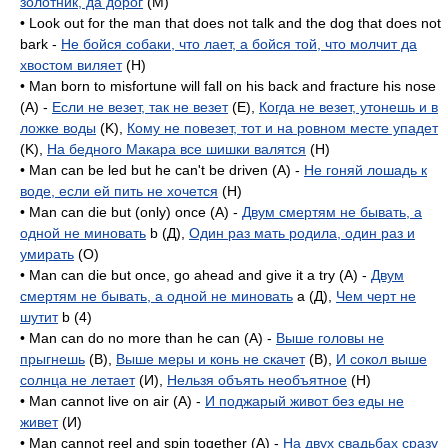
золотник, да дорог
(M)
• Look out for the man that does not talk and the dog that does not
bark -
Не бойся собаки, что лает, а бойся той, что молчит да
хвостом виляет
(H)
• Man born to misfortune will fall on his back and fracture his nose
(A) -
Если не везет, так не везет
(E),
Когда не везет, утонешь и в
ложке воды
(K),
Кому не повезет, тот и на ровном месте упадет
(K),
На бедного Макара все шишки валятся
(H)
• Man can be led but he can't be driven (A) -
Не гоняй лошадь к
воде, если ей пить не хочется
(H)
• Man can die but (only) once (A) -
Двум смертям не бывать, а
одной не миновать
b (Д),
Один раз мать родила, один раз и
умирать
(O)
• Man can die but once, go ahead and give it a try (A) -
Двум
смертям не бывать, а одной не миновать
а (Д),
Чем черт не
шутит
b (4)
• Man can do no more than he can (A) -
Выше головы не
прыгнешь
(B),
Выше меры и конь не скачет
(B),
И сокол выше
солнца не летает
(И),
Нельзя объять необъятное
(H)
• Man cannot live on air (A) -
И поджарый живот без еды не
живет
(И)
• Man cannot reel and spin together (A) -
На двух свадьбах сразу