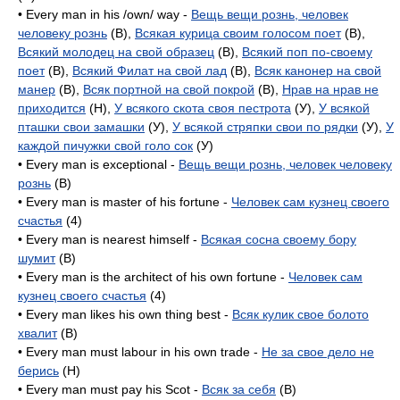
• Every man in his /own/ way -
Вещь вещи рознь, человек
человеку рознь
(B),
Всякая курица своим голосом поет
(B),
Всякий молодец на свой образец
(B),
Всякий поп по-своему
поет
(B),
Всякий Филат на свой лад
(B),
Всяк канонер на свой
манер
(B),
Всяк портной на свой покрой
(B),
Нрав на нрав не
приходится
(H),
У всякого скота своя пестрота
(У),
У всякой
пташки свои замашки
(У),
У всякой стряпки свои по рядки
(У),
У
каждой пичужки свой голо сок
(У)
• Every man is exceptional -
Вещь вещи рознь, человек человеку
рознь
(B)
• Every man is master of his fortune -
Человек сам кузнец своего
счастья
(4)
• Every man is nearest himself -
Всякая сосна своему бору
шумит
(B)
• Every man is the architect of his own fortune -
Человек сам
кузнец своего счастья
(4)
• Every man likes his own thing best -
Всяк кулик свое болото
хвалит
(B)
• Every man must labour in his own trade -
Не за свое дело не
берись
(H)
• Every man must pay his Scot -
Всяк за себя
(B)