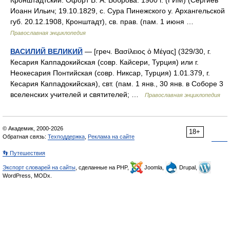
Кронштадтский. Офорт В. А. Боброва. 1900 г. (ГИМ) (Сергиев
Иоанн Ильич; 19.10.1829, с. Сура Пинежского у. Архангельской
губ. 20.12.1908, Кронштадт), св. прав. (пам. 1 июня …
Православная энциклопедия
ВАСИЛИЙ ВЕЛИКИЙ
— [греч. Βασίλειος ὁ Μέγας] (329/30, г.
Кесария Каппадокийская (совр. Кайсери, Турция) или г.
Неокесария Понтийская (совр. Никсар, Турция) 1.01.379, г.
Кесария Каппадокийская), свт. (пам. 1 янв., 30 янв. в Соборе 3
вселенских учителей и святителей; …
Православная энциклопедия
© Академик, 2000-2026
18+
Обратная связь:
Техподдержка
,
Реклама на сайте
👣 Путешествия
Экспорт словарей на сайты
, сделанные на PHP,
Joomla,
Drupal,
WordPress, MODx.