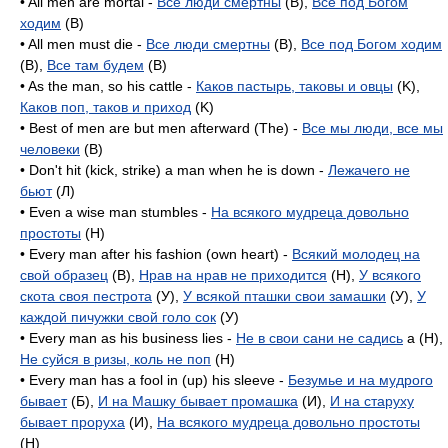
• All men are mortal -
Все люди смертны
(B),
Все под Богом
ходим
(B)
• All men must die -
Все люди смертны
(B),
Все под Богом ходим
(B),
Все там будем
(B)
• As the man, so his cattle -
Каков пастырь, таковы и овцы
(K),
Каков поп, таков и приход
(K)
• Best of men are but men afterward (The) -
Все мы люди, все мы
человеки
(B)
• Don't hit (kick, strike) a man when he is down -
Лежачего не
бьют
(Л)
• Even a wise man stumbles -
На всякого мудреца довольно
простоты
(H)
• Every man after his fashion (own heart) -
Всякий молодец на
свой образец
(B),
Нрав на нрав не приходится
(H),
У всякого
скота своя пестрота
(У),
У всякой пташки свои замашки
(У),
У
каждой пичужки свой голо сок
(У)
• Every man as his business lies -
Не в свои сани не садись
a (H),
Не суйся в ризы, коль не поп
(H)
• Every man has a fool in (up) his sleeve -
Безумье и на мудрого
бывает
(Б),
И на Машку бывает промашка
(И),
И на старуху
бывает проруха
(И),
На всякого мудреца довольно простоты
(H)