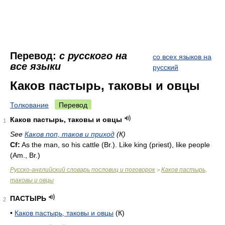
Перевод:
с русского на
со всех языков на
все языки
русский
Каков пастырь, таковы и овцы
Толкование
Перевод
Каков пастырь, таковы и овцы
1
See
Каков поп, таков и приход
(К)
Cf:
As the man, so his cattle (
Br.
). Like king (priest), like people
(
Am.
,
Br.
)
Русско-английский словарь пословиц и поговорок
Каков пастырь,
>
таковы и овцы
ПАСТЫРЬ
2
•
Каков пастырь, таковы и овцы
(К)