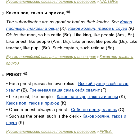
Русско-английский словарь пословиц и поговорок
ПАСТЫРЬ
>
Каков поп, таков и приход
3
The subordinates are as good or bad as their leader. See
Каков
пастырь, таковы и овцы
(K),
Каков хозяин, таков и слуга
(K)
Cf:
As the man, so his cattle (
Br.
). Like king, like people (
Am.
,
Br.
).
Like priest, like people (
Am.
,
Br.
). Like prince, like people (
Br.
). Like
teacher, like pupil (
Br.
). Such captain, such retinue (
Br.
)
Русско-английский словарь пословиц и поговорок
Каков поп, таков и
>
приход
PRIEST
4
• Each priest praises his own relics -
Всякий купец свой товар
хвалит
(B),
Гречневая каша сама себя хвалит
(Г)
• Like priest, like people -
Каков пастырь, таковы и овцы
(K),
Каков поп, таков и приход
(K)
• Once a priest, always a priest -
Себя не переделаешь
(C)
• Such as the priest, such is the clerk -
Каков хозяин, таков и
слуга
(K)
Русско-английский словарь пословиц и поговорок
PRIEST
>