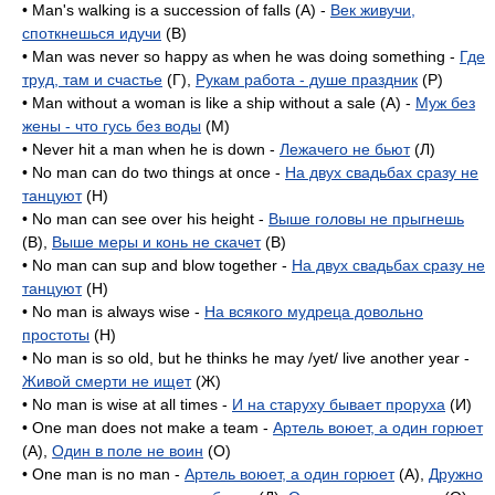
• Man's walking is a succession of falls (A) -
Век живучи,
споткнешься идучи
(B)
• Man was never so happy as when he was doing something -
Где
труд, там и счастье
(Г),
Рукам работа - душе праздник
(P)
• Man without a woman is like a ship without a sale (A) -
Муж без
жены - что гусь без воды
(M)
• Never hit a man when he is down -
Лежачего не бьют
(Л)
• No man can do two things at once -
На двух свадьбах сразу не
танцуют
(H)
• No man can see over his height -
Выше головы не прыгнешь
(B),
Выше меры и конь не скачет
(B)
• No man can sup and blow together -
На двух свадьбах сразу не
танцуют
(H)
• No man is always wise -
На всякого мудреца довольно
простоты
(H)
• No man is so old, but he thinks he may /yet/ live another year -
Живой смерти не ищет
(Ж)
• No man is wise at all times -
И на старуху бывает проруха
(И)
• One man does not make a team -
Артель воюет, а один горюет
(A),
Один в поле не воин
(O)
• One man is no man -
Артель воюет, а один горюет
(A),
Дружно