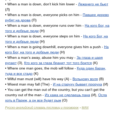
• When a man is down, don't kick him lower -
Лежачего не бьют
(Л)
• When a man is down, everyone picks on him -
Павшее дерево
рубят на дрова
(П)
• When a man is down, everyone runs over him -
На кого Бог, на
того и добрые люди
(H)
• When a man is down, everyone steps on him -
На кого Бог, на
того и добрые люди
(H)
• When a man is going downhill, everyone gives him a push -
На
кого Бог, на того и добрые люди
(H)
• When a man's away, abuse him you may -
За глаза и царя
ругают
(3),
Кто кого за глаза бранит, тот того боится
(K)
• Where one man goes, the mob will follow -
Куда один баран,
туда и все стадо
(K)
• Wilful man must (will) have his way (A) -
Вольному воля
(B)
• Wisest man may fall (The) -
И на старуху бывает проруха
(И)
• You can get the man out of the country, but you can't get the
country out of the man -
Из хама не сделаешь пана
(И),
Осла
хоть в Париж, а он все будет рыж
(O)
Русско-английский словарь пословиц и поговорок
MAN
>