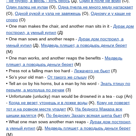
- не грузно, а врозь - хоть брось
(Д),
Один в поле не воин
(O),
Один палец не кулак
(O),
Одна пчела не много меду натаскает
(O),
Одной рукой и узла не завяжешь
(O),
Одному и у каши не
споро
(O)
• One man makes the chair, and another man sits in it -
Дурак дом
построил, а умный купил
(Д)
• One man sows and another reaps -
Дурак дом построил, а
умный купил
(Д),
Медведь пляшет, а поводырь деньги берет
(M)
• One man works, and another reaps the benefits -
Медведь
пляшет, а поводырь деньги берет
(M)
• Press not a falling man too hard -
Лежачего не бьют
(Л)
• So's your old man -
От такого же слышу
(O)
• Tell an ox by his horns, but a man by his word -
Знать птицу по
перьям, а молодца по речам
(3)
• Unfortunate (unlucky) man would be drowned in a tea - cup (An)
-
Когда не везет, утонешь и в ложке воды
(K),
Кому не повезет,
тот и на ровном месте упадет
(K),
На бедного Макара все
шишки валятся
(H),
По бедному Захару всякая щепа бьет
(П)
• What one man sows another man reaps -
Дурак дом построил,
а умный купил
(Д),
Медведь пляшет, а поводырь деньги берет
(M)