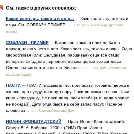
См. также в других словарях:
Каков пастырь, таковы и овцы.
— Каков пастырь, таковы и
овцы. См. СОБЛАЗН ПРИМЕР …
В.И. Даль. Пословицы русского
народа
СОБЛАЗН - ПРИМЕР
— Каков поп, таков и приход. Каков
приход, таков у него и поп. Каков пастырь, таковы и овцы. Одна
своробливая (или: шелудивая, паршивая) овца все стадо
испортит. От одного порченого яблока целый воз загнивает.
Около святых черти водятся. Беседы… …
В.И. Даль. Пословицы
русского народа
ПАСТИ
— ПАСТИ, пасывать что, припасать, готовить, держа в
запасе, про нужду, напору, впору. Паси денежки на срок. Паси
вино к празднику. Не паси дела, паси хлеба (т. е. дела в запас
не покидай). Дети отца бьют, на себя запас пасут. Пасеное
словцо за… …
Толковый словарь Даля
ИОАНН КРОНШТАДТСКИЙ
— Прав. Иоанн Кронштадтский.
Офорт В. А. Боброва. 1900 г. (ГИМ) Прав. Иоанн