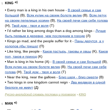
KING
5
• Every man is a king in his own house -
В своей семье и сам
большой
(B),
Всяк кулик на своем болоте велик
(B),
Всяк петух
на своем пепелище хозяин
(B),
На своей печи сам себе голова
(H),
Твой дом - твоя и воля
(T)
• I'd rather be king among dogs than a dog among kings -
Лучше
быть первым в деревне, чем последним в городе
(Л)
• Kings go mad, and the people suffer for it -
Паны дерутся, а у
холопов лбы трещат
(П)
• Like king, like people -
Каков пастырь, таковы и овцы
(K),
Каков
поп, таков и приход
(K)
• Man is king in his home (A) -
В своей семье и сам большой
(B),
Всяк кулик на своем болоте велик
(B),
На своей печи сам себе
голова
(H),
Твой дом - твоя и воля
(T)
• Near the king, near the gallows -
Близ царя - близ смерти
(B)
• Two kings in one kingdom cannot reign -
Два медведя в одной
берлоге не живут
(Д)
Русско-английский словарь пословиц и поговорок
KING
>
MAN
6