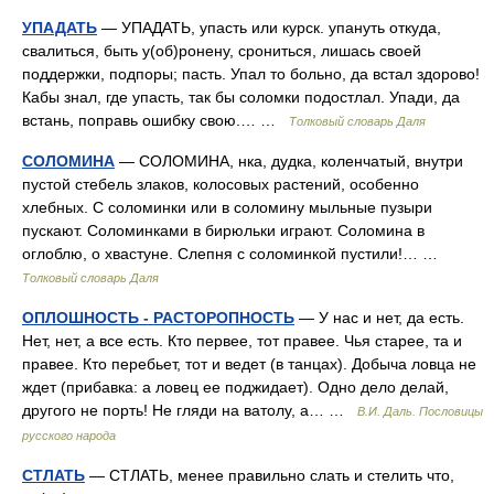
УПАДАТЬ
— УПАДАТЬ, упасть или курск. упануть откуда,
свалиться, быть у(об)ронену, срониться, лишась своей
поддержки, подпоры; пасть. Упал то больно, да встал здорово!
Кабы знал, где упасть, так бы соломки подостлал. Упади, да
встань, поправь ошибку свою.… …
Толковый словарь Даля
СОЛОМИНА
— СОЛОМИНА, нка, дудка, коленчатый, внутри
пустой стебель злаков, колосовых растений, особенно
хлебных. С соломинки или в соломину мыльные пузыри
пускают. Соломинками в бирюльки играют. Соломина в
оглоблю, о хвастуне. Слепня с соломинкой пустили!… …
Толковый словарь Даля
ОПЛОШНОСТЬ - РАСТОРОПНОСТЬ
— У нас и нет, да есть.
Нет, нет, а все есть. Кто первее, тот правее. Чья старее, та и
правее. Кто перебьет, тот и ведет (в танцах). Добыча ловца не
ждет (прибавка: а ловец ее поджидает). Одно дело делай,
другого не порть! Не гляди на ватолу, а… …
В.И. Даль. Пословицы
русского народа
СТЛАТЬ
— СТЛАТЬ, менее правильно слать и стелить что,