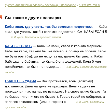
Русско-английский словарь пословиц и поговорок
FOREWARNED
>
См. также в других словарях:
Кабы знал, где упасть, так бы соломки подостлал.
— Кабы
знал, где упасть, так бы соломки подостлал. См. КАБЫ ЕСЛИ Б
…
В.И. Даль. Пословицы русского народа
КАБЫ - ЕСЛИ Б
— Кабы не кабы, стала б кобыла мерином.
Кабы не кабы, так жил бы, не помер, а помер не погнил. Кабы
не буки еры (бы), да не люди аз ла, далеко бы увезла. Кабы
бабушка не бабушка, так была б она дедушкой. Коли б жил
покойничек, так бы и не помер.… …
В.И. Даль. Пословицы русского
народа
СЧАСТЬЕ - УДАЧА
— Век протянется, всем (всякому)
достанется. День на день не приходит. День на день не
приходится, час на час не выпадает. На свете всяко бывает (и
то бывает, что ничего не бывает). Гора с горой не сойдется, а
человек с человеком (или: а горшок с… …
В.И. Даль. Пословицы
русского народа