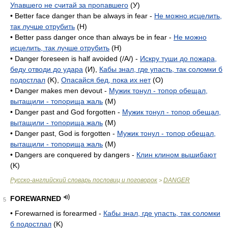
Упавшего не считай за пропавшего
(У)
• Better face danger than be always in fear -
Не можно исцелить,
так лучше отрубить
(H)
• Better pass danger once than always be in fear -
Не можно
исцелить, так лучше отрубить
(H)
• Danger foreseen is half avoided (/A/) -
Искру туши до пожара,
беду отводи до удара
(И),
Кабы знал, где упасть, так соломки б
подостлал
(K),
Опасайся бед, пока их нет
(O)
• Danger makes men devout -
Мужик тонул - топор обещал,
вытащили - топорища жаль
(M)
• Danger past and God forgotten -
Мужик тонул - топор обещал,
вытащили - топорища жаль
(M)
• Danger past, God is forgotten -
Мужик тонул - топор обещал,
вытащили - топорища жаль
(M)
• Dangers are conquered by dangers -
Клин клином вышибают
(K)
Русско-английский словарь пословиц и поговорок
DANGER
>
FOREWARNED
5
• Forewarned is forearmed -
Кабы знал, где упасть, так соломки
б подостлал
(K)