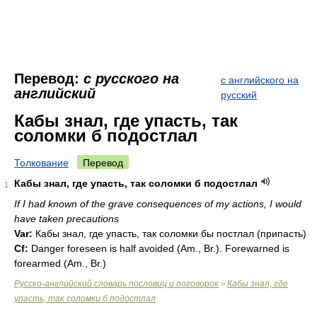
Перевод:
с русского на
с английского на
английский
русский
Кабы знал, где упасть, так
соломки б подостлал
Толкование
Перевод
Кабы знал, где упасть, так соломки б подостлал
1
If I had known of the grave consequences of my actions, I would
have taken precautions
Var:
Кабы знал, где упасть, так соломки бы постлал (припасть)
Cf:
Danger foreseen is half avoided (
Am.
,
Br.
). Forewarned is
forearmed (
Am.
,
Br.
)
Русско-английский словарь пословиц и поговорок
Кабы знал, где
>
упасть, так соломки б подостлал