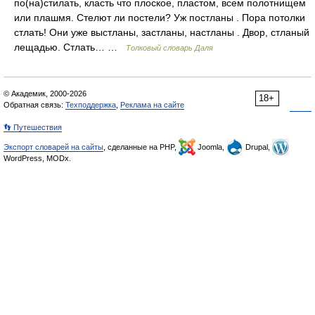
по(на)стилать, класть что плоское, пластом, всем полотнищем
или плашмя. Стелют ли постели? Уж постланы . Пора потолки
стлать! Они уже выстланы, застланы, настланы . Двор, стланый
лещадью. Стлать… …
Толковый словарь Даля
© Академик, 2000-2026
18+
Обратная связь:
Техподдержка
,
Реклама на сайте
👣 Путешествия
Экспорт словарей на сайты
, сделанные на PHP,
Joomla,
Drupal,
WordPress, MODx.