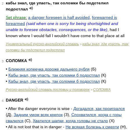
кабы знал, где упасть, так соломки бы подстелил
2
подостлал
Set phrase:
a danger foreseen is half avoided
,
forewarned is
forearmed
(said when one is sorry for being shortsighted and
unable to foresee obstacles, consequences, or the like)
, had I
known where I would fall I wouldn't have come to that place at all
Универсальный русско-английский словарь
кабы знал, где упасть, так
>
соломки бы подстелил подостлал
СОЛОМКА
3
•
Ближняя копеечка дороже дальнего рубля
(Б)
•
Кабы знал, где упасть, так соломки б подостлал
(К)
•
Кабы знал, где упасть, так соломки б подостлал
(К)
Русско-английский словарь пословиц и поговорок
СОЛОМКА
>
DANGER
4
• After the danger everyone is wise -
Догадался, как проигрался
(Д),
Задним умом всяк крепок
(3),
Спохватился, когда с горы
свалился
(C),
Хватился шапки, когда головы не стало
(X)
• All is not lost that is in danger -
Не всякая болезнь к смерти
(H),