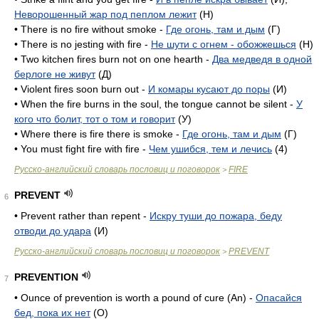
Неворошенный жар под пеплом лежит
(H)
• There is no fire without smoke -
Где огонь, там и дым
(Г)
• There is no jesting with fire -
Не шути с огнем - обожжешься
(H)
• Two kitchen fires burn not on one hearth -
Два медведя в одной
берлоге не живут
(Д)
• Violent fires soon burn out -
И комары кусают до поры
(И)
• When the fire burns in the soul, the tongue cannot be silent -
У
кого что болит, тот о том и говорит
(У)
• Where there is fire there is smoke -
Где огонь, там и дым
(Г)
• You must fight fire with fire -
Чем ушибся, тем и лечись
(4)
Русско-английский словарь пословиц и поговорок
FIRE
>
PREVENT
6
• Prevent rather than repent -
Искру туши до пожара, беду
отводи до удара
(И)
Русско-английский словарь пословиц и поговорок
PREVENT
>
PREVENTION
7
• Ounce of prevention is worth a pound of cure (An) -
Опасайся
бед, пока их нет
(O)