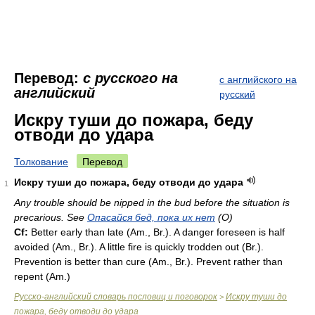
Перевод:
с русского на
с английского на
английский
русский
Искру туши до пожара, беду
отводи до удара
Толкование
Перевод
Искру туши до пожара, беду отводи до удара
1
Any trouble should be nipped in the bud before the situation is
precarious. See
Опасайся бед, пока их нет
(O)
Cf:
Better early than late (
Am.
,
Br.
). A danger foreseen is half
avoided (
Am.
,
Br.
). A little fire is quickly trodden out (
Br.
).
Prevention is better than cure (
Am.
,
Br.
). Prevent rather than
repent (
Am.
)
Русско-английский словарь пословиц и поговорок
Искру туши до
>
пожара, беду отводи до удара