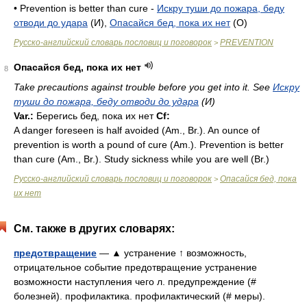
• Prevention is better than cure -
Искру туши до пожара, беду
отводи до удара
(И),
Опасайся бед, пока их нет
(O)
Русско-английский словарь пословиц и поговорок
PREVENTION
>
Опасайся бед, пока их нет
8
Take precautions against trouble before you get into it. See
Искру
туши до пожара, беду отводи до удара
(И)
Var.:
Берегись бед, пока их нет
Cf:
A danger foreseen is half avoided (
Am.
,
Br.
). An ounce of
prevention is worth a pound of cure (
Am.
). Prevention is better
than cure (
Am.
,
Br.
). Study sickness while you are well (
Br.
)
Русско-английский словарь пословиц и поговорок
Опасайся бед, пока
>
их нет
См. также в других словарях:
предотвращение
— ▲ устранение ↑ возможность,
отрицательное событие предотвращение устранение
возможности наступления чего л. предупреждение (#
болезней). профилактика. профилактический (# меры).