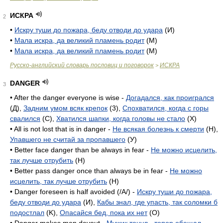
ИСКРА
2
•
Искру туши до пожара, беду отводи до удара
(И)
•
Мала искра, да великий пламень родит
(М)
•
Мала искра, да великий пламень родит
(М)
Русско-английский словарь пословиц и поговорок
ИСКРА
>
DANGER
3
• After the danger everyone is wise -
Догадался, как проигрался
(Д),
Задним умом всяк крепок
(3),
Спохватился, когда с горы
свалился
(C),
Хватился шапки, когда головы не стало
(X)
• All is not lost that is in danger -
Не всякая болезнь к смерти
(H),
Упавшего не считай за пропавшего
(У)
• Better face danger than be always in fear -
Не можно исцелить,
так лучше отрубить
(H)
• Better pass danger once than always be in fear -
Не можно
исцелить, так лучше отрубить
(H)
• Danger foreseen is half avoided (/A/) -
Искру туши до пожара,
беду отводи до удара
(И),
Кабы знал, где упасть, так соломки б
подостлал
(K),
Опасайся бед, пока их нет
(O)