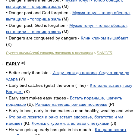
• Danger makes men devout -
Мужик тонул - топор обещал,
вытащили - топорища жаль
(M)
• Danger past and God forgotten -
Мужик тонул - топор обещал,
вытащили - топорища жаль
(M)
• Danger past, God is forgotten -
Мужик тонул - топор обещал,
вытащили - топорища жаль
(M)
• Dangers are conquered by dangers -
Клин клином вышибают
(K)
Русско-английский словарь пословиц и поговорок
DANGER
>
EARLY
4
• Better early than late -
Искру туши до пожара, беду отводи до
удара
(И)
• Early bird catches (gets) the worm (The) -
Кто рано встает, тому
Бог дает
(K)
• Early start makes easy stages -
Встать пораньше, шагнуть
подальше
(B),
Раньше начнешь, раньше поспеешь
(P)
• Early to bed, early to rise makes a man healthy, wealthy and wise
-
Кто рано ложится и рано встает, здоровье, богатство и ум
наживет
(K),
Ложись с курами, а вставай с петухами
(Л)
• He who gets up early has gold in his mouth -
Кто рано встает,