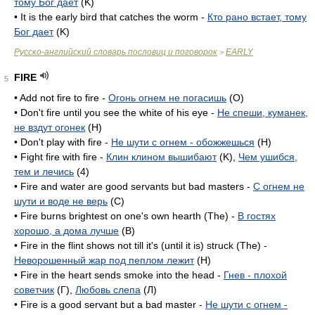
тому Бог дает
(K)
• It is the early bird that catches the worm -
Кто рано встает, тому
Бог дает
(K)
Русско-английский словарь пословиц и поговорок
EARLY
>
FIRE
5
• Add not fire to fire -
Огонь огнем не погасишь
(O)
• Don't fire until you see the white of his eye -
Не спеши, куманек,
не вздут огонек
(H)
• Don't play with fire -
Не шути с огнем - обожжешься
(H)
• Fight fire with fire -
Клин клином вышибают
(K),
Чем ушибся,
тем и лечись
(4)
• Fire and water are good servants but bad masters -
С огнем не
шути и воде не верь
(C)
• Fire burns brightest on one's own hearth (The) -
В гостях
хорошо, а дома лучше
(B)
• Fire in the flint shows not till it's (until it is) struck (The) -
Неворошенный жар под пеплом лежит
(H)
• Fire in the heart sends smoke into the head -
Гнев - плохой
советчик
(Г),
Любовь слепа
(Л)
• Fire is a good servant but a bad master -
Не шути с огнем -