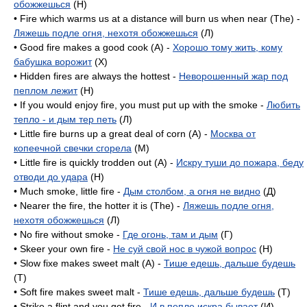
обожжешься
(H)
• Fire which warms us at a distance will burn us when near (The) -
Ляжешь подле огня, нехотя обожжешься
(Л)
• Good fire makes a good cook (A) -
Хорошо тому жить, кому
бабушка ворожит
(X)
• Hidden fires are always the hottest -
Неворошенный жар под
пеплом лежит
(H)
• If you would enjoy fire, you must put up with the smoke -
Любить
тепло - и дым тер петь
(Л)
• Little fire burns up a great deal of corn (A) -
Москва от
копеечной свечки сгорела
(M)
• Little fire is quickly trodden out (A) -
Искру туши до пожара, беду
отводи до удара
(H)
• Much smoke, little fire -
Дым столбом, а огня не видно
(Д)
• Nearer the fire, the hotter it is (The) -
Ляжешь подле огня,
нехотя обожжешься
(Л)
• No fire without smoke -
Где огонь, там и дым
(Г)
• Skeer your own fire -
Не суй свой нос в чужой вопрос
(H)
• Slow fixe makes sweet malt (A) -
Тише едешь, дальше будешь
(T)
• Soft fire makes sweet malt -
Тише едешь, дальше будешь
(T)
• Strike a flint and you get fire -
И в пепле искра бывает
(И),