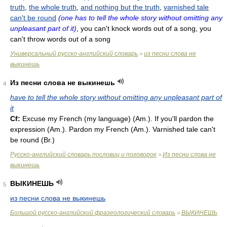
truth
,
the whole truth
,
and nothing but the truth
,
varnished tale
can't be round
(one has to tell the whole story without omitting any
unpleasant part of it)
, you can't knock words out of a song, you
can't throw words out of a song
Универсальный русско-английский словарь
из песни слова не
>
выкинешь
Из песни слова не выкинешь
4
have to tell the whole story without omitting any unpleasant part of
it
Cf:
Excuse my French (my language) (
Am.
). If you'll pardon the
expression (
Am.
). Pardon my French (
Am.
). Varnished tale can't
be round (
Br.
)
Русско-английский словарь пословиц и поговорок
Из песни слова не
>
выкинешь
ВЫКИНЕШЬ
5
из песни слова не выкинешь
Большой русско-английский фразеологический словарь
ВЫКИНЕШЬ
>