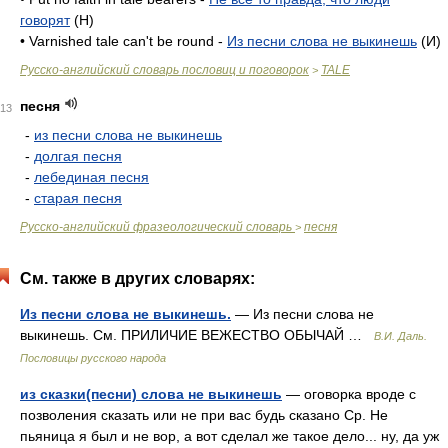
говорят
(H)
• Varnished tale can't be round -
Из песни слова не выкинешь
(И)
Русско-английский словарь пословиц и поговорок
TALE
>
песня
13
-
из песни слова не выкинешь
-
долгая песня
-
лебединая песня
-
старая песня
Русско-английский фразеологический словарь
песня
>
См. также в других словарях:
Из песни слова не выкинешь.
— Из песни слова не
выкинешь. См. ПРИЛИЧИЕ ВЕЖЕСТВО ОБЫЧАЙ …
В.И. Даль.
Пословицы русского народа
из сказки(песни) слова не выкинешь
— оговорка вроде с
позволения сказать или не при вас будь сказано Ср. Не
пьяница я был и не вор, а вот сделал же такое дело... ну, да уж