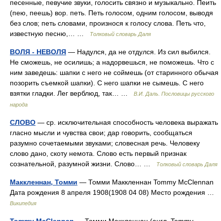
песенные, певучие звуки, голосить связно и музыкально. Пеить
(пею, пеешь) вор. петь. Петь голосом, одним голосом, выводя
без слов; петь словами, произнося к голосу слова. Петь что,
известную песню,… …
Толковый словарь Даля
ВОЛЯ - НЕВОЛЯ
— Надулся, да не отдулся. Из сил выбился.
Не сможешь, не осилишь; а надорвешься, не поможешь. Что с
ним заведешь: шапки с него не соймешь (от старинного обычая
позорить съемкой шапки). С него шапки не сымешь. С него
взятки гладки. Лег верблюд, так… …
В.И. Даль. Пословицы русского
народа
СЛОВО
— ср. исключительная способность человека выражать
гласно мысли и чувства свои; дар говорить, сообщаться
разумно сочетаемыми звуками; словесная речь. Человеку
слово дано, скоту немота. Слово есть первый признак
сознательной, разумной жизни. Слово… …
Толковый словарь Даля
Маккленнан, Томми
— Томми Маккленнан Tommy McClennan
Дата рождения 8 апреля 1908(1908 04 08) Место рождения …
Википедия