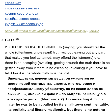
слова нет
слова сказать нельзя
хозяин своего слова
хозяйка своего слова
художник от слова худо
Большой русско-английский фразеологический словарь
СЛОВА
>
П-117
8
ИЗ ПЕСНИ СЛОВА HE ВЫКИНЕШЬ (saying) you should tell the
whole (oftentimes unpleasant) truth without leaving out any part
that makes you feel ashamed, may offend the listener(s)
etc
: -
there is no escaping (avoiding, getting around) the truth there is no
getting away from it there is no escaping (avoiding) it you have to
tell it like it is the whole truth must be told.
Впоследствии, перечитав вещь, он ужаснется ее
местечковой сентиментальности, многословию и
профессиональному убожеству, но из песни слова не
выкинешь, именно ей дано было сыграть решающую в
его судьбе роль... (Максимов 2). On re-reading it much
later he was to be appalled by its small-town sentimentality,
its prolixity and literary mediocrity, but there is no getting