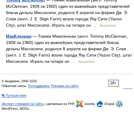
Tommy McClennan
— Томми Маккленнан (англ. Tommy
McClennan, 1908 ок.1960) один из важнейших представителей
блюза дельты Миссисипи, родился 8 апреля на ферме Дж. Э.
Слая (англ. J. E. Sligh Farm) возле города Язу Сити (Yazoo
City), штат Миссисипи. Играть на гитаре он …
Википедия
МакКленнан
— Томми Маккленнан (англ. Tommy McClennan,
1908 ок.1960) один из важнейших представителей блюза
дельты Миссисипи, родился 8 апреля на ферме Дж. Э. Слая
(англ. J. E. Sligh Farm) возле города Язу Сити (Yazoo City), штат
Миссисипи. Играть на гитаре он …
Википедия
© Академик, 2000-2026
18+
Обратная связь:
Техподдержка
,
Реклама на сайте
👣 Путешествия
Экспорт словарей на сайты
, сделанные на PHP,
Joomla,
Drupal,
WordPress, MODx.