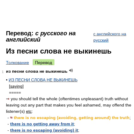
Перевод:
с русского на
с английского на
английский
русский
Из песни слова не выкинешь
Толкование
Перевод
из песни слова не выкинешь
1
•
ИЗ ПЕСНИ СЛОВА НЕ ВЫКИНЕШЬ
[
saying
]
=====
⇒
you should tell the whole (oftentimes unpleasant) truth without
leaving out any part that makes you feel ashamed, may offend the
listener(s)
etc
:
-
≈
there is no escaping (avoiding, getting around) the truth
;
-
there is no getting away from it
;
-
there is no escaping (avoiding) it
;