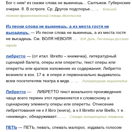
Бог с ним! из сказки слова не выкинешь... Салтыков. Губернские
очерки. 8. В остроге. Ср. Другое подспорье… …
Большой
толково-фразеологический словарь Михельсона
Из песни слова не выкинешь, а из места гостя не
высадишь.
— Из песни слова не выкинешь, а из места гостя
не высадишь. См. ВОЛЯ НЕВОЛЯ …
В.И. Даль. Пословицы русского
народа
либретто
— (от итал. libretto – книжечка), литературный
сценарий балета, оперы или оперетты, текст оперы или
оперетты или краткое изложение их содержания. Либретто
возникло в кон. 17 в. в опере и первоначально выдавалось
всем посетителям театра в виде… …
Литературная энциклопедия
Либретто
— ЛИБРЕТТО текст вокального произведения:
чаще всего термин этот применяется к словесному и
сценарному элементу оперы или оперетты. Отнесение
либреттования не к il libro (книга), а к il libretto или libello, т. е.
«книжице», обнаруживает… …
Словарь литературных терминов
ПЕТЬ
— ПЕТЬ, певать, спевать малорос. издавать голосом