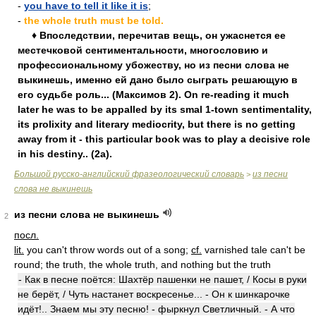
-
you have to tell it like it is
;
-
the whole truth must be told.
♦ Впоследствии, перечитав вещь, он ужаснется ее
местечковой сентиментальности, многословию и
профессиональному убожеству, но из песни слова не
выкинешь, именно ей дано было сыграть решающую в
его судьбе роль... (Максимов 2). On re-reading it much
later he was to be appalled by its smal 1-town sentimentality,
its prolixity and literary mediocrity, but there is no getting
away from it - this particular book was to play a decisive role
in his destiny.. (2a).
Большой русско-английский фразеологический словарь
из песни
>
слова не выкинешь
из песни слова не выкинешь
2
посл.
lit.
you can't throw words out of a song;
cf.
varnished tale can't be
round; the truth, the whole truth, and nothing but the truth
- Как в песне поётся: Шахтёр пашенки не пашет, / Косы в руки
не берёт, / Чуть настанет воскресенье... - Он к шинкарочке
идёт!.. Знаем мы эту песню! - фыркнул Светличный. - А что