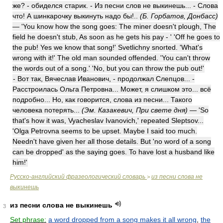
же? - обиделся старик. - Из песни слов не выкинешь... - Слова
что! А шинкарочку выкинуть надо бы!..
(Б. Горбатов, Донбасс)
— 'You know how the song goes: The miner doesn't plough, The
field he doesn't stub, As soon as he gets his pay - ' 'Off he goes to
the pub! Yes we know that song!' Svetlichny snorted. 'What's
wrong with it!' The old man sounded offended. 'You can't throw
the words out of a song.' 'No, but you can throw the pub out!'
- Вот так, Вячеслав Иванович, - продолжал Слепцов... -
Расстроилась Ольга Петровна... Может, я слишком это... всё
подробно... Но, как говорится, слова из песни... Такого
человека потерять...
(Эм. Казакевич, При свете дня)
— 'So
that's how it was, Vyacheslav Ivanovich,' repeated Sleptsov...
'Olga Petrovna seems to be upset. Maybe I said too much.
Needn't have given her all those details. But 'no word of a song
can be dropped' as the saying goes. To have lost a husband like
him!'
Русско-английский фразеологический словарь
из песни слова не
>
выкинешь
из песни слова не выкинешь
3
Set phrase:
a word dropped from a song makes it all wrong
,
the