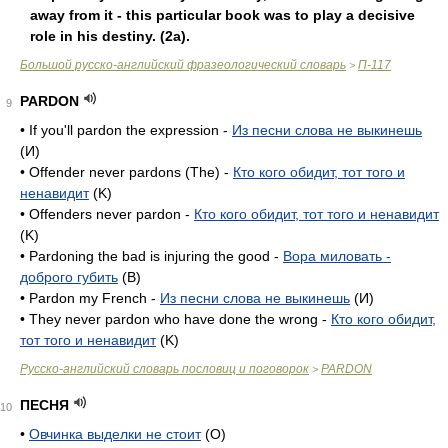
away from it - this particular book was to play a decisive
role in his destiny. (2a).
Большой русско-английский фразеологический словарь
П-117
>
PARDON
9
• If you'll pardon the expression -
Из песни слова не выкинешь
(И)
• Offender never pardons (The) -
Кто кого обидит, тот того и
ненавидит
(K)
• Offenders never pardon -
Кто кого обидит, тот того и ненавидит
(K)
• Pardoning the bad is injuring the good -
Вора миловать -
доброго губить
(B)
• Pardon my French -
Из песни слова не выкинешь
(И)
• They never pardon who have done the wrong -
Кто кого обидит,
тот того и ненавидит
(K)
Русско-английский словарь пословиц и поговорок
PARDON
>
ПЕСНЯ
10
•
Овчинка выделки не стоит
(О)