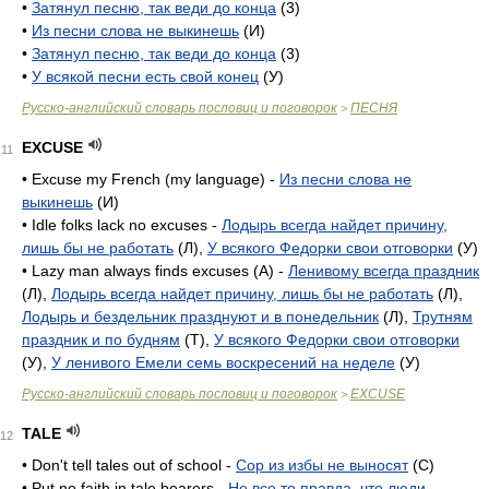
•
Затянул песню, так веди до конца
(3)
•
Из песни слова не выкинешь
(И)
•
Затянул песню, так веди до конца
(3)
•
У всякой песни есть свой конец
(У)
Русско-английский словарь пословиц и поговорок
ПЕСНЯ
>
EXCUSE
11
• Excuse my French (my language) -
Из песни слова не
выкинешь
(И)
• Idle folks lack no excuses -
Лодырь всегда найдет причину,
лишь бы не работать
(Л),
У всякого Федорки свои отговорки
(У)
• Lazy man always finds excuses (A) -
Ленивому всегда праздник
(Л),
Лодырь всегда найдет причину, лишь бы не работать
(Л),
Лодырь и бездельник празднуют и в понедельник
(Л),
Трутням
праздник и по будням
(T),
У всякого Федорки свои отговорки
(У),
У ленивого Емели семь воскресений на неделе
(У)
Русско-английский словарь пословиц и поговорок
EXCUSE
>
TALE
12
• Don't tell tales out of school -
Сор из избы не выносят
(C)
• Put no faith in tale bearers -
Не все то правда, что люди