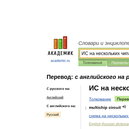
Словари и энциклоп
academic.ru
Толкования
Переводы
Перевод:
с английского на 
ИС на неск
С русского на:
Английский
Толкование
Перев
С английского на:
multichip
circuit
1
Русский
схема
на
нескольких
English
-
Russian
dictiona