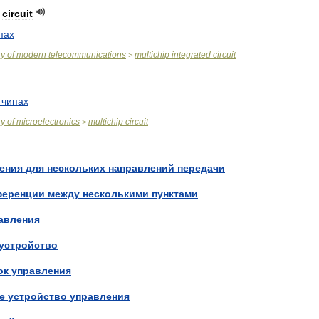
circuit
пах
ry
of
modern
telecommunications
multichip
integrated
circuit
>
чипах
ry
of
microelectronics
multichip
circuit
>
ения
для
нескольких
направлений
передачи
ференции
между
несколькими
пунктами
авления
устройство
ок
управления
е
устройство
управления