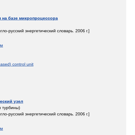
я
на
базе
микропроцессора
нгло
-
русский
энергетический
словарь
.
2006
г
.]
ом
based
)
control
unit
еский
узел
я
турбины
)
нгло
-
русский
энергетический
словарь
.
2006
г
.]
ом