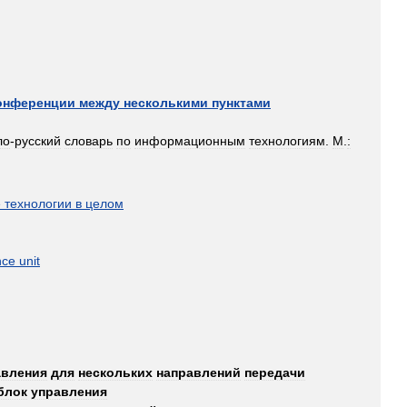
онференции
между
несколькими
пунктами
ло
-
русский
словарь
по
информационным
технологиям
.
М
.
:
]
е
технологии
в
целом
nce
unit
авления
для
нескольких
направлений
передачи
блок
управления