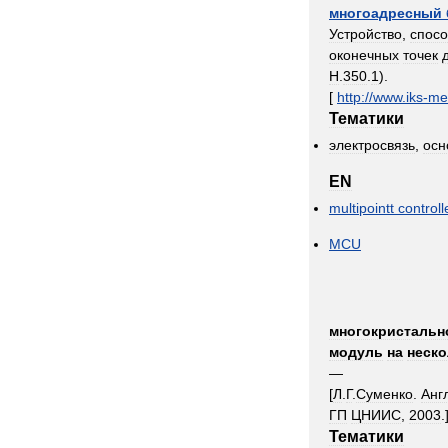
многоадресный
Устройство
,
спос
оконечных
точек
H
.
350
.
1
).
[
http:
//
www
.
iks
-
me
Тематики
электросвязь
,
осн
EN
multipointt
controll
MCU
многокристальн
модуль
на
неско
—
[
Л
.
Г
.
Суменко
.
Анг
ГП
ЦНИИС
,
2003
.
Тематики