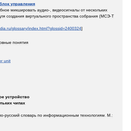
блок
управления
обное
микшировать
аудио
-,
видеосигналы
от
нескольких
для
создания
виртуального
пространства
собрания
(
МСЭ
-
T
dia
.
ru
/
glossary
/
index
.
html
?
glossid
=
2400324
]
овные
понятия
er
unit
ое
устройство
льких
чипах
ло
-
русский
словарь
по
информационным
технологиям
.
М
.
:
]