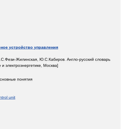
рное
устройство
управления
.
С
.
Фези
-
Жилинская
,
Ю
.
С
.
Кабиров
.
Англо
-
русский
словарь
е
и
электроэнергетике
,
Москва
]
сновные
понятия
ntrol
unit