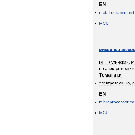
EN
metal
-
ceramic
unit
MCU
микропроцессо
—
[
Я
.
Н
.
Лугинский
,
М
по
электротехник
Тематики
электротехника
,
о
EN
microprocessor
co
MCU