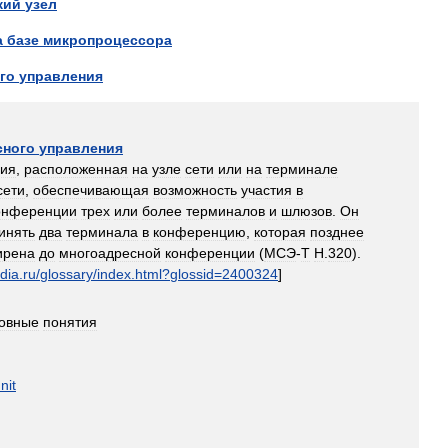
кий
узел
а
базе
микропроцессора
го
управления
сного
управления
ния
,
расположенная
на
узле
сети
или
на
терминале
сети
,
обеспечивающая
возможность
участия
в
онференции
трех
или
более
терминалов
и
шлюзов
.
Он
инять
два
терминала
в
конференцию
,
которая
позднее
ирена
до
многоадресной
конференции
(
МСЭ
-
Т
Н
.
320
).
dia
.
ru
/
glossary
/
index
.
html
?
glossid
=
2400324
]
овные
понятия
nit