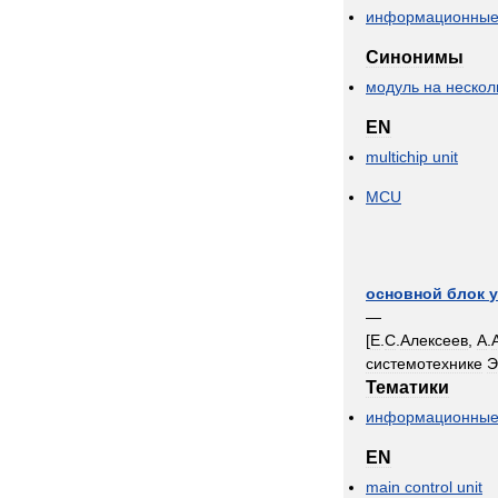
информационны
Синонимы
модуль
на
нескол
EN
multichip
unit
MCU
основной
блок
—
[
Е
.
С
.
Алексеев
,
А
.
системотехнике
Тематики
информационны
EN
main
control
unit