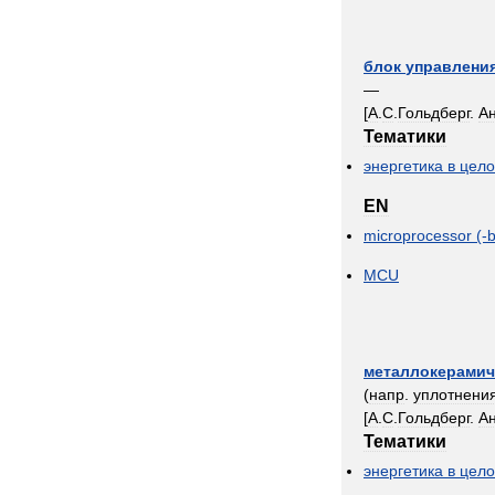
блок
управлени
—
[
А
.
С
.
Гольдберг
.
А
Тематики
энергетика
в
цел
EN
microprocessor
(-
MCU
металлокерамич
(
напр
.
уплотнени
[
А
.
С
.
Гольдберг
.
А
Тематики
энергетика
в
цел