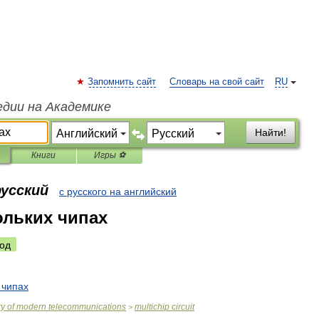
Запомнить сайт
Словарь на свой сайт
RU
едии на Академике
Найти!
Книги
Игры ⚽
русский
с русского на английский
ольких чипах
од
чипах
ry
of
modern
telecommunications
multichip
circuit
>