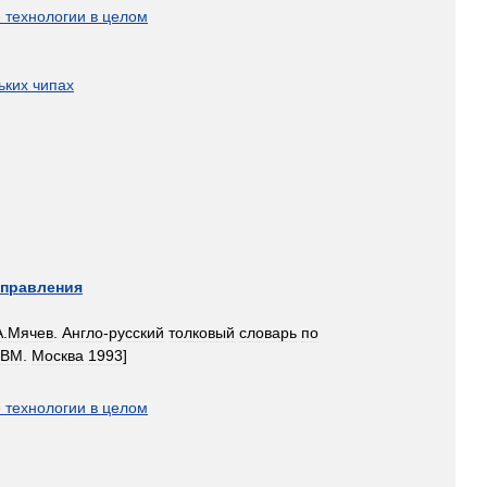
е
технологии
в
целом
ьких
чипах
управления
А
.
Мячев
.
Англо
-
русский
толковый
словарь
по
ЭВМ
.
Москва
1993
]
е
технологии
в
целом