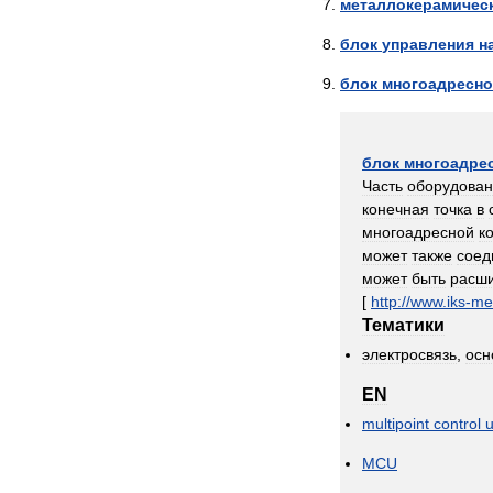
металлокерамичес
блок
управления
н
блок
многоадресно
блок
многоадре
Часть
оборудова
конечная
точка
в
многоадресной
к
может
также
соед
может
быть
расш
[
http:
//
www
.
iks
-
me
Тематики
электросвязь
,
осн
EN
multipoint
control
u
MCU