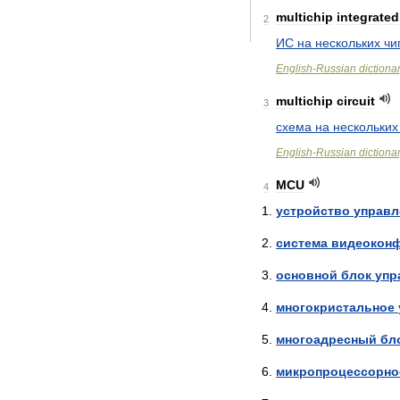
multichip
integrated
2
ИС
на
нескольких
чи
English
-
Russian
dictiona
multichip
circuit
3
схема
на
нескольких
English
-
Russian
dictiona
MCU
4
устройство
управл
система
видеокон
основной
блок
упр
многокристальное
многоадресный
бл
микропроцессорно