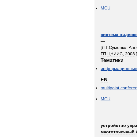
MCU
система
видеок
—
[
Л
.
Г
.
Суменко
.
Анг
ГП
ЦНИИС
,
2003
.
Тематики
информационны
EN
multipoint
confere
MCU
устройство
упр
многоточечный