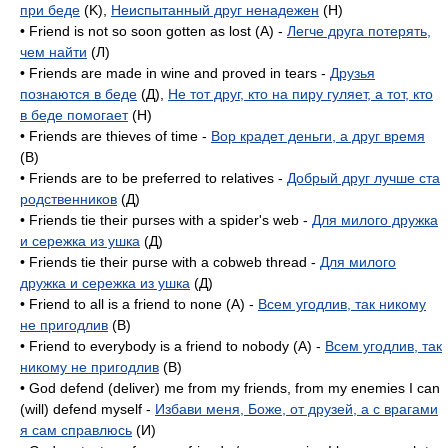
при беде
(K),
Неиспытанный друг ненадежен
(H)
• Friend is not so soon gotten as lost (А) -
Легче друга потерять,
чем найти
(Л)
• Friends are made in wine and proved in tears -
Друзья
познаются в беде
(Д),
Не тот друг, кто на пиру гуляет, а тот, кто
в беде помогает
(H)
• Friends are thieves of time -
Вор крадет деньги, а друг время
(B)
• Friends are to be preferred to relatives -
Добрый друг лучше ста
родственников
(Д)
• Friends tie their purses with a spider's web -
Для милого дружка
и сережка из ушка
(Д)
• Friends tie their purse with a cobweb thread -
Для милого
дружка и сережка из ушка
(Д)
• Friend to all is a friend to none (A) -
Всем угодлив, так никому
не пригодлив
(B)
• Friend to everybody is a friend to nobody (A) -
Всем угодлив, так
никому не пригодлив
(B)
• God defend (deliver) me from my friends, from my enemies I can
(will) defend myself -
Избави меня, Боже, от друзей, а с врагами
я сам справлюсь
(И)