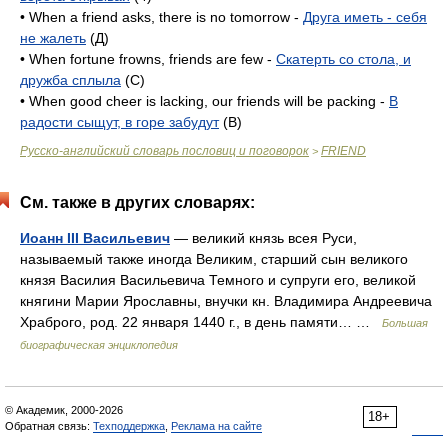
• When a friend asks, there is no tomorrow -
Друга иметь - себя
не жалеть
(Д)
• When fortune frowns, friends are few -
Скатерть со стола, и
дружба сплыла
(C)
• When good cheer is lacking, our friends will be packing -
В
радости сыщут, в горе забудут
(B)
Русско-английский словарь пословиц и поговорок
FRIEND
>
См. также в других словарях:
Иоанн III Васильевич
— великий князь всея Руси,
называемый также иногда Великим, старший сын великого
князя Василия Васильевича Темного и супруги его, великой
княгини Марии Ярославны, внучки кн. Владимира Андреевича
Храброго, род. 22 января 1440 г., в день памяти… …
Большая
биографическая энциклопедия
© Академик, 2000-2026
18+
Обратная связь:
Техподдержка
,
Реклама на сайте