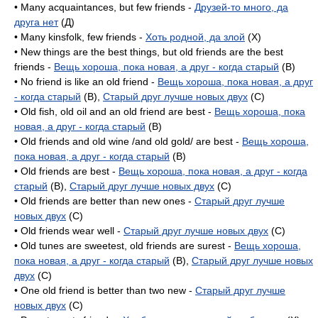
• Many acquaintances, but few friends -
Друзей-то много, да
друга нет
(Д)
• Many kinsfolk, few friends -
Хоть родной, да злой
(X)
• New things are the best things, but old friends are the best
friends -
Вещь хороша, пока новая, а друг - когда старый
(B)
• No friend is like an old friend -
Вещь хороша, пока новая, а друг
- когда старый
(B),
Старый друг лучше новых двух
(C)
• Old fish, old oil and an old friend are best -
Вещь хороша, пока
новая, а друг - когда старый
(B)
• Old friends and old wine /and old gold/ are best -
Вещь хороша,
пока новая, а друг - когда старый
(B)
• Old friends are best -
Вещь хороша, пока новая, а друг - когда
старый
(B),
Старый друг лучше новых двух
(C)
• Old friends are better than new ones -
Старый друг лучше
новых двух
(C)
• Old friends wear well -
Старый друг лучше новых двух
(C)
• Old tunes are sweetest, old friends are surest -
Вещь хороша,
пока новая, а друг - когда старый
(B),
Старый друг лучше новых
двух
(C)
• One old friend is better than two new -
Старый друг лучше
новых двух
(C)