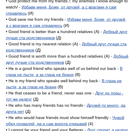
• God protect me from my friends /; my enemies I know enough to
watch/ -
Избави меня, Боже, от друзей, а с врагами я сам
справлюсь
(И)
• God save me from my friends -
Избави меня, Боже, от друзей,
а с врагами я сам справлюсь
(И)
• Good friend is better than a hundred relatives (A) -
Добрый друг
лучше ста родственников
(Д)
• Good friend is my nearest relation (A) -
Добрый друг лучше ста
родственников
(Д)
• Good friend is worth more than a hundred relatives (A) -
Добрый
друг лучше ста родственников
(Д)
• He is a good friend who speaks well of us behind our back -
В
глаза не льсти, а за глаза не брани
(B)
• He is my friend who speaks well behind my back -
В глаза не
льсти, а за глаза не брани
(B)
• He that ceases to be a friend, never was one -
Друг до поры -
тот же недруг
(Д)
• He who has many friends has no friends -
Друзей-то много, да
друга нет
(Д)
• He who would have friends must show himself friendly -
Чужой
обед похваляй, да и сам ворота открывай
(4)
• I cannot be your friend and your flatterer -
Друг спорит, а недруг