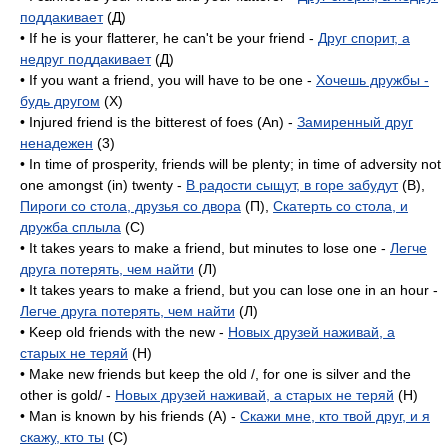
поддакивает
(Д)
• If he is your flatterer, he can't be your friend -
Друг спорит, а
недруг поддакивает
(Д)
• If you want a friend, you will have to be one -
Хочешь дружбы -
будь другом
(X)
• Injured friend is the bitterest of foes (An) -
Замиренный друг
ненадежен
(3)
• In time of prosperity, friends will be plenty; in time of adversity not
one amongst (in) twenty -
В радости сыщут, в горе забудут
(B),
Пироги со стола, друзья со двора
(П),
Скатерть со стола, и
дружба сплыла
(C)
• It takes years to make a friend, but minutes to lose one -
Легче
друга потерять, чем найти
(Л)
• It takes years to make a friend, but you can lose one in an hour -
Легче друга потерять, чем найти
(Л)
• Keep old friends with the new -
Новых друзей наживай, а
старых не теряй
(H)
• Make new friends but keep the old /, for one is silver and the
other is gold/ -
Новых друзей наживай, а старых не теряй
(H)
• Man is known by his friends (A) -
Скажи мне, кто твой друг, и я
скажу, кто ты
(C)