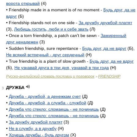
ворота открывай
(4)
• Friendship made in a moment is of no moment -
Будь друг, да не
вдруг
(Б)
• Friendship stands not on one side -
За дружбу дружбой платят
(3),
Любишь гостить, люби и к себе звать
(Л)
• Once a torn friendship, a patch can't be sewn -
Замиренный
друг ненадежен
(3)
• Sudden friendship, sure repentance -
Будь друг, да не вдруг
(Б),
Не всякий встречный - друг сердечный
(H)
• True friendship is a plant of slow growth -
Будь друг, да не вдруг
(Б),
Не узнавай друга в три дня, узнавай в три года
(H)
Русско-английский словарь пословиц и поговорок
FRIENDSHIP
>
ДРУЖБА
3
•
Дружба - дружбой, а денежкам счет
(Д)
•
Дружба - дружбой, а служба - службой
(Д)
•
Дружба что стекло: сломаешь - не починишь
(Д)
•
Дружба что стекло: сломаешь - не починишь
(Д)
•
За дружбу дружбой платят
(3)
•
Не в службу, а в дружбу
(Н)
•
Хочешь дружбы - будь другом
(X)