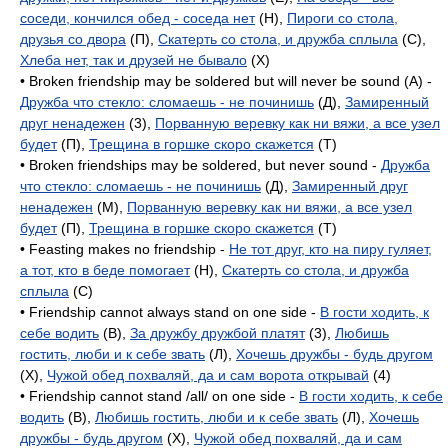
соседи, кончился обед - соседа нет
(H),
Пироги со стола,
друзья со двора
(П),
Скатерть со стола, и дружба сплыла
(C),
Хлеба нет, так и друзей не бывало
(X)
• Broken friendship may be soldered but will never be sound (A) -
Дружба что стекло: сломаешь - не починишь
(Д),
Замиренный
друг ненадежен
(3),
Порванную веревку как ни вяжи, а все узел
будет
(П),
Трещина в горшке скоро скажется
(T)
• Broken friendships may be soldered, but never sound -
Дружба
что стекло: сломаешь - не починишь
(Д),
Замиренный друг
ненадежен
(M),
Порванную веревку как ни вяжи, а все узел
будет
(П),
Трещина в горшке скоро скажется
(T)
• Feasting makes no friendship -
Не тот друг, кто на пиру гуляет,
а тот, кто в беде помогает
(H),
Скатерть со стола, и дружба
сплыла
(C)
• Friendship cannot always stand on one side -
В гости ходить, к
себе водить
(B),
За дружбу дружбой платят
(3),
Любишь
гостить, люби и к себе звать
(Л),
Хочешь дружбы - будь другом
(X),
Чужой обед похваляй, да и сам ворота открывай
(4)
• Friendship cannot stand /all/ on one side -
В гости ходить, к себе
водить
(B),
Любишь гостить, люби и к себе звать
(Л),
Хочешь
дружбы - будь другом
(X),
Чужой обед похваляй, да и сам