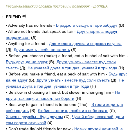
Русско-английский словарь пословиц и поговорок
ДРУЖБА
>
FRIEND
4
• Adversity has no friends -
В радости сыщут, в горе забудут
(B)
• All are not friends that speak us fair -
Друг спорит, а недруг
поддакивает
(Д)
• Anything for a friend -
Для милого дружка и сережка из ушка
(Д),
Друга иметь - себя не жалеть
(Д)
• Before you choose (make) a friend, eat a bushel of salt with him -
Будь друг, да не вдруг
(B),
Друга узнать - вместе пуд соли
съесть
(Д),
Не узнавай друга в три дня, узнавай в три года
(H)
• Before you make a friend, eat a peck of salt with him -
Будь друг,
да не вдруг
(Б),
Друга узнать - вместе пуд соли съесть
(Д),
Не
узнавай друга в три дня, узнавай в три года
(H)
• Be slow in choosing a friend, but slower in changing him -
Нет
друга, так ищи, а нашел, так береги
(H)
• Best way to gain a friend is to be one (The) -
В гости ходить, к
себе водить
(B),
Любишь гостить, люби и к себе звать
(Л),
Хочешь дружбы - будь другом
(X),
Чужой обед похваляй, да и
сам ворота открывай
(4)
• Don't trade /in/ old friends for new -
Новых друзей наживай, а