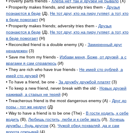
• Poverty parts friends -
Хлеба нет, так и друзей не бывало
(X)
• Prosperity makes friends, and adversity tries them -
Друзья
познаются в беде
(Д),
Не тот друг, кто на пиру гуляет, а тот, кто
в беде помогает
(H)
• Prosperity makes friends; adversity tries them -
Друзья
познаются в беде
(Д),
Не тот друг, кто на пиру гуляет, а тот, кто
в беде помогает
(H)
• Reconciled friend is a double enemy (A) -
Замиренный друг
ненадежен
(3)
• Save me from my friends -
Избави меня, Боже, от друзей, а с
врагами я сам справлюсь
(И)
• They are rich who have true friends -
Не имей сто рублей, а
имей сто друзей
(H)
• То have a friend, be one -
За дружбу дружбой платят
(3)
• То keep a new friend, never break with the old -
Новых друзей
наживай, а старых не теряй
(H)
• Treacherous friend is the most dangerous enemy (A) -
Друг до
поры - тот же недруг
(Д)
• Way to have a friend is to be one (The) -
В гости ходить, к себе
водить
(B),
Любишь гостить, люби и к себе звать
(Л),
Хочешь
дружбы - будь другом
(X),
Чужой обед похваляй, да и сам
ворота открывай
(4)