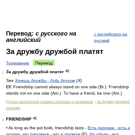
Перевод:
с русского на
с английского на
английский
русский
За дружбу дружбой платят
Толкование
Перевод
За дружбу дружбой платят
1
See
Хочешь дружбы - будь другом
(X)
Cf:
Friendship cannot always stand on one side (
Br.
). Friendship
stands not on one side (
Am.
). То have a friend, be one (
Am.
)
Русско-английский словарь пословиц и поговорок
За дружбу дружбой
>
платят
FRIENDSHIP
2
• As long as the pot boils, friendship lasts -
Есть пирожки - есть и
дружки; нет пирожков - нет и дружков
(E),
На обеде - все