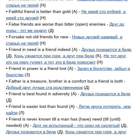
старых не теряй
(H)
• Faithful friend is better than gold (A) -
Не имей сто рублей, а
имей сто друзей
(H)
• False friends are worse than bitter (open) enemies -
Друг до
поры - тот же недруг
(Д)
• Forsake not old friends for new -
Новых друзей наживай, а
старых не теряй
(H)
• Friend in need is a friend indeed (A) -
Друзья познаются в беде
(Д),
Конь узнается при горе, а друг при беде
(K),
Не тот друг,
кто на пиру гуляет, а тот, кто в беде помогает
(H)
• Friend in power is a friend lost (A) -
Залез в богатство, забыл и
братство
(3)
• Father is a treasure, brother is a comfort but a friend is both -
Добрый друг лучше ста родственников
(Д)
• Friend is best found in adversity (A) -
Друзья познаются в беде
(Д)
• Friend is easier lost than found (A) -
Легче друга потерять, чем
найти
(Л)
• Friend is never known till a man has (have) need (till (until)
needed) (A) -
Друг не испытанный - что орех не сколотый
(Д),
Друзья познаются в беде
(Д),
Конь узнается при горе, а друг