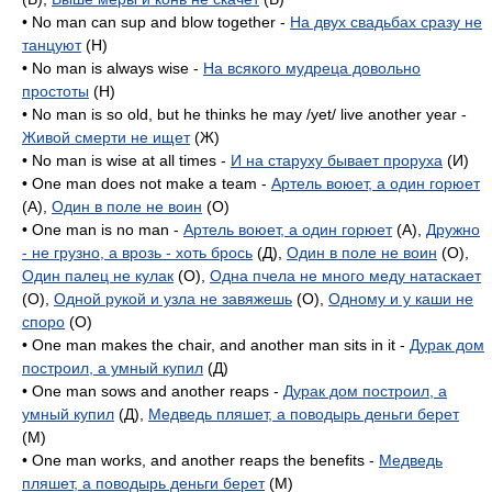
• No man can sup and blow together -
На двух свадьбах сразу не
танцуют
(H)
• No man is always wise -
На всякого мудреца довольно
простоты
(H)
• No man is so old, but he thinks he may /yet/ live another year -
Живой смерти не ищет
(Ж)
• No man is wise at all times -
И на старуху бывает проруха
(И)
• One man does not make a team -
Артель воюет, а один горюет
(A),
Один в поле не воин
(O)
• One man is no man -
Артель воюет, а один горюет
(A),
Дружно
- не грузно, а врозь - хоть брось
(Д),
Один в поле не воин
(O),
Один палец не кулак
(O),
Одна пчела не много меду натаскает
(O),
Одной рукой и узла не завяжешь
(O),
Одному и у каши не
споро
(O)
• One man makes the chair, and another man sits in it -
Дурак дом
построил, а умный купил
(Д)
• One man sows and another reaps -
Дурак дом построил, а
умный купил
(Д),
Медведь пляшет, а поводырь деньги берет
(M)
• One man works, and another reaps the benefits -
Медведь
пляшет, а поводырь деньги берет
(M)