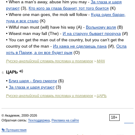
• When a man's away, abuse him you may -
За глаза и царя
ругают
(3),
Кто кого за глаза бранит, тот того боится
(K)
• Where one man goes, the mob will follow -
Куда один баран,
туда и все стадо
(K)
• Wilful man must (will) have his way (A) -
Вольному воля
(B)
• Wisest man may fall (The) -
И на старуху бывает проруха
(И)
• You can get the man out of the country, but you can't get the
country out of the man -
Из хама не сделаешь пана
(И),
Осла
хоть в Париж, а он все будет рыж
(O)
Русско-английский словарь пословиц и поговорок
MAN
>
ЦАРЬ
6
•
Близ царя - близ смерти
(Б)
•
За глаза и царя ругают
(3)
Русско-английский словарь пословиц и поговорок
ЦАРЬ
>
© Академик, 2000-2026
18+
Обратная связь:
Техподдержка
,
Реклама на сайте
👣 Путешествия