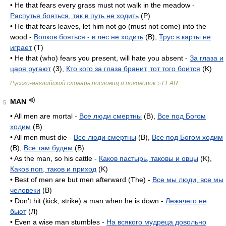
• He that fears every grass must not walk in the meadow -
Распутья бояться, так в путь не ходить
(P)
• He that fears leaves, let him not go (must not come) into the
wood -
Волков бояться - в лес не ходить
(B),
Трус в карты не
играет
(T)
• He that (who) fears you present, will hate you absent -
За глаза и
царя ругают
(3),
Кто кого за глаза бранит, тот того боится
(K)
Русско-английский словарь пословиц и поговорок
FEAR
>
MAN
5
• All men are mortal -
Все люди смертны
(B),
Все под Богом
ходим
(B)
• All men must die -
Все люди смертны
(B),
Все под Богом ходим
(B),
Все там будем
(B)
• As the man, so his cattle -
Каков пастырь, таковы и овцы
(K),
Каков поп, таков и приход
(K)
• Best of men are but men afterward (The) -
Все мы люди, все мы
человеки
(B)
• Don't hit (kick, strike) a man when he is down -
Лежачего не
бьют
(Л)
• Even a wise man stumbles -
На всякого мудреца довольно