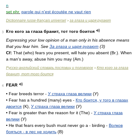
n
set phr.
parole qui n'est écoutée ne vaut rien
Dictionnaire russe-français universel
за глаза и царя ругают
>
Кто кого за глаза бранит, тот того боится
3
Expressing your low opinion of a man only in his absence means
that you fear him. See
За глаза и царя ругают
(3)
Cf:
That (who) fears you present, will hate you absent (
Br.
). When
a man's away, abuse him you may (
Am.
)
Русско-английский словарь пословиц и поговорок
Кто кого за глаза
>
бранит, тот того боится
FEAR
4
• Fear breeds terror -
У страха глаза велики
(У)
• Fear has a hundred (many) eyes -
Кто боится, у того в глазах
двоится
(K),
У страха глаза велики
(У)
• Fear is greater than the reason for it (The) -
У страха глаза
велики
(У)
• He that fears every bush must never go a - birding -
Волков
бояться - в лес не ходить
(B)