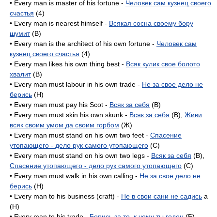
• Every man is master of his fortune -
Человек сам кузнец своего
счастья
(4)
• Every man is nearest himself -
Всякая сосна своему бору
шумит
(B)
• Every man is the architect of his own fortune -
Человек сам
кузнец своего счастья
(4)
• Every man likes his own thing best -
Всяк кулик свое болото
хвалит
(B)
• Every man must labour in his own trade -
Не за свое дело не
берись
(H)
• Every man must pay his Scot -
Всяк за себя
(B)
• Every man must skin his own skunk -
Всяк за себя
(B),
Живи
всяк своим умом да своим горбом
(Ж)
• Every man must stand on his own two feet -
Спасение
утопающего - дело рук самого утопающего
(C)
• Every man must stand on his own two legs -
Всяк за себя
(B),
Спасение утопающего - дело рук самого утопающего
(C)
• Every man must walk in his own calling -
Не за свое дело не
берись
(H)
• Every man to his business (craft) -
Не в свои сани не садись
a
(H)
• Every man to his trade -
Берись за то, к чему ты годен
(Б),