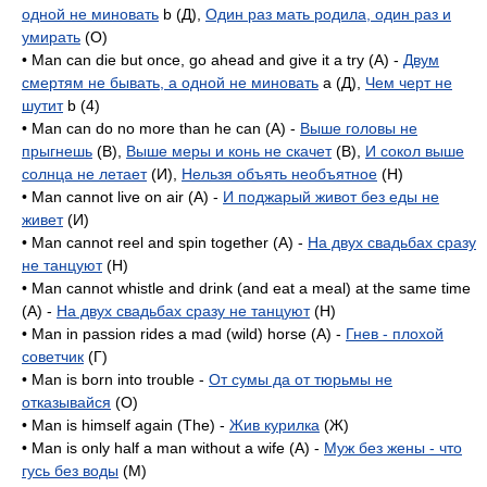
одной не миновать
b (Д),
Один раз мать родила, один раз и
умирать
(O)
• Man can die but once, go ahead and give it a try (A) -
Двум
смертям не бывать, а одной не миновать
а (Д),
Чем черт не
шутит
b (4)
• Man can do no more than he can (A) -
Выше головы не
прыгнешь
(B),
Выше меры и конь не скачет
(B),
И сокол выше
солнца не летает
(И),
Нельзя объять необъятное
(H)
• Man cannot live on air (A) -
И поджарый живот без еды не
живет
(И)
• Man cannot reel and spin together (A) -
На двух свадьбах сразу
не танцуют
(H)
• Man cannot whistle and drink (and eat a meal) at the same time
(A) -
На двух свадьбах сразу не танцуют
(H)
• Man in passion rides a mad (wild) horse (A) -
Гнев - плохой
советчик
(Г)
• Man is born into trouble -
От сумы да от тюрьмы не
отказывайся
(O)
• Man is himself again (The) -
Жив курилка
(Ж)
• Man is only half a man without a wife (A) -
Муж без жены - что
гусь без воды
(M)