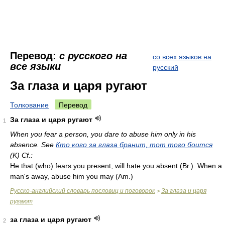
Перевод:
с русского на
со всех языков на
все языки
русский
За глаза и царя ругают
Толкование
Перевод
За глаза и царя ругают
1
When you fear a person, you dare to abuse him only in his
absence. See
Кто кого за глаза бранит, тот того боится
(K) Cf.:
Не that (who) fears you present, will hate you absent (
Br.
). When a
man's away, abuse him you may (
Am.
)
Русско-английский словарь пословиц и поговорок
За глаза и царя
>
ругают
за глаза и царя ругают
2