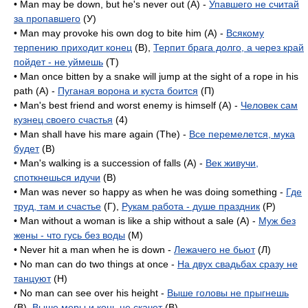
• Man may be down, but he's never out (A) -
Упавшего не считай
за пропавшего
(У)
• Man may provoke his own dog to bite him (A) -
Всякому
терпению приходит конец
(B),
Терпит брага долго, а через край
пойдет - не уймешь
(T)
• Man once bitten by a snake will jump at the sight of a rope in his
path (А) -
Пуганая ворона и куста боится
(П)
• Man's best friend and worst enemy is himself (A) -
Человек сам
кузнец своего счастья
(4)
• Man shall have his mare again (The) -
Все перемелется, мука
будет
(B)
• Man's walking is a succession of falls (A) -
Век живучи,
споткнешься идучи
(B)
• Man was never so happy as when he was doing something -
Где
труд, там и счастье
(Г),
Рукам работа - душе праздник
(P)
• Man without a woman is like a ship without a sale (A) -
Муж без
жены - что гусь без воды
(M)
• Never hit a man when he is down -
Лежачего не бьют
(Л)
• No man can do two things at once -
На двух свадьбах сразу не
танцуют
(H)
• No man can see over his height -
Выше головы не прыгнешь
(B),
Выше меры и конь не скачет
(B)