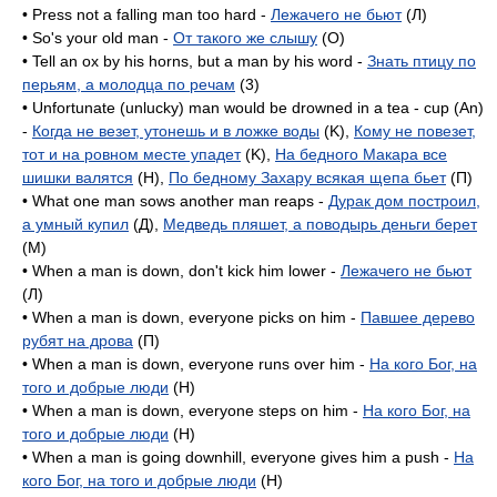
• Press not a falling man too hard -
Лежачего не бьют
(Л)
• So's your old man -
От такого же слышу
(O)
• Tell an ox by his horns, but a man by his word -
Знать птицу по
перьям, а молодца по речам
(3)
• Unfortunate (unlucky) man would be drowned in a tea - cup (An)
-
Когда не везет, утонешь и в ложке воды
(K),
Кому не повезет,
тот и на ровном месте упадет
(K),
На бедного Макара все
шишки валятся
(H),
По бедному Захару всякая щепа бьет
(П)
• What one man sows another man reaps -
Дурак дом построил,
а умный купил
(Д),
Медведь пляшет, а поводырь деньги берет
(M)
• When a man is down, don't kick him lower -
Лежачего не бьют
(Л)
• When a man is down, everyone picks on him -
Павшее дерево
рубят на дрова
(П)
• When a man is down, everyone runs over him -
На кого Бог, на
того и добрые люди
(H)
• When a man is down, everyone steps on him -
На кого Бог, на
того и добрые люди
(H)
• When a man is going downhill, everyone gives him a push -
На
кого Бог, на того и добрые люди
(H)