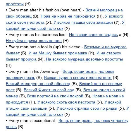
простоты
(H)
• Every man after his fashion (own heart) -
Всякий молодец на
свой образец
(B),
Нрав на нрав не приходится
(H),
У всякого
скота своя пестрота
(У),
У всякой пташки свои замашки
(У),
У
каждой пичужки свой голо сок
(У)
• Every man as his business lies -
Не в свои сани не садись
a (H),
Не суйся в ризы, коль не поп
(H)
• Every man has a fool in (up) his sleeve -
Безумье и на мудрого
бывает
(Б),
И на Машку бывает промашка
(И),
И на старуху
бывает проруха
(И),
На всякого мудреца довольно простоты
(H)
• Every man in his /own/ way -
Вещь вещи рознь, человек
человеку рознь
(B),
Всякая курица своим голосом поет
(B),
Всякий молодец на свой образец
(B),
Всякий поп по-своему
поет
(B),
Всякий Филат на свой лад
(B),
Всяк канонер на свой
манер
(B),
Всяк портной на свой покрой
(B),
Нрав на нрав не
приходится
(H),
У всякого скота своя пестрота
(У),
У всякой
пташки свои замашки
(У),
У всякой стряпки свои по рядки
(У),
У
каждой пичужки свой голо сок
(У)
• Every man is exceptional -
Вещь вещи рознь, человек человеку
рознь
(B)