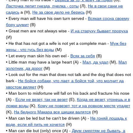
Ласточка лепит гнезда, пчелка - соты
(Л),
Не в свои сани не
садись
a (H),
Не за свое дело не берись
(H)
• Every man will have his own turn served -
Всякая сосна своему
бору шумит
(B)
• Great men are not always wise -
И на старуху бывает проруха
(И)
• He that has not got a wife is not yet a complete man -
Муж без
жены - что гусь без воды
(M)
• Let every man skin his own eel -
Всяк за себя
(B)
• Little man may have a large heart (A) -
Мал, да удал
(M),
Мал
золотник, да дорог
(M)
• Look out for the man that does not talk and the dog that does not
bark -
Не бойся собаки, что лает, а бойся той, что молчит да
хвостом виляет
(H)
• Man born to misfortune will fall on his back and fracture his nose
(A) -
Если не везет, так не везет
(E),
Когда не везет, утонешь и в
ложке воды
(K),
Кому не повезет, тот и на ровном месте упадет
(K),
На бедного Макара все шишки валятся
(H)
• Man can be led but he can't be driven (A) -
Не гоняй лошадь к
воде, если ей пить не хочется
(H)
• Man can die but (only) once (A) -
Двум смертям не бывать, а