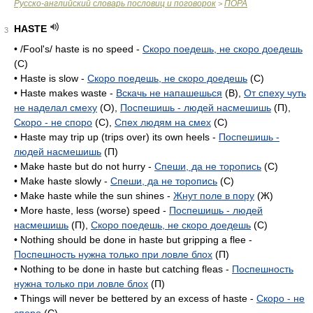
Русско-английский словарь пословиц и поговорок
ПОРА
>
HASTE
3
• /Fool's/ haste is no speed -
Скоро поедешь, не скоро доедешь
(C)
• Haste is slow -
Скоро поедешь, не скоро доедешь
(C)
• Haste makes waste -
Вскачь не напашешься
(B),
От спеху чуть
не наделал смеху
(O),
Поспешишь - людей насмешишь
(П),
Скоро - не споро
(C),
Спех людям на смех
(C)
• Haste may trip up (trips over) its own heels -
Поспешишь -
людей насмешишь
(П)
• Make haste but do not hurry -
Спеши, да не торопись
(C)
• Make haste slowly -
Спеши, да не торопись
(C)
• Make haste while the sun shines -
Жнут поле в пору
(Ж)
• More haste, less (worse) speed -
Поспешишь - людей
насмешишь
(П),
Скоро поедешь, не скоро доедешь
(C)
• Nothing should be done in haste but gripping a flee -
Поспешность нужна только при ловле блох
(П)
• Nothing to be done in haste but catching fleas -
Поспешность
нужна только при ловле блох
(П)
• Things will never be bettered by an excess of haste -
Скоро - не