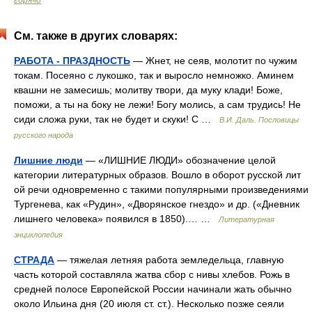
горячо
См. также в других словарях:
РАБОТА - ПРАЗДНОСТЬ
— Жнет, не сеяв, молотит по чужим
токам. Посеяно с лукошко, так и выросло немножко. Аминем
квашни не замесишь; молитву твори, да муку клади! Боже,
поможи, а ты на боку не лежи! Богу молись, а сам трудись! Не
сиди сложа руки, так не будет и скуки! С …
В.И. Даль. Пословицы
русского народа
Лишние люди
— «ЛИШНИЕ ЛЮДИ» обозначение целой
категории литературных образов. Вошло в оборот русской лит
ой речи одновременно с такими популярными произведениями
Тургенева, как «Рудин», «Дворянское гнездо» и др. («Дневник
лишнего человека» появился в 1850).… …
Литературная
энциклопедия
СТРАДА
— тяжелая летняя работа земледельца, главную
часть которой составляла жатва сбор с нивы хлебов. Рожь в
средней полосе Европейской России начинали жать обычно
около Ильина дня (20 июля ст. ст.). Несколько позже сеяли