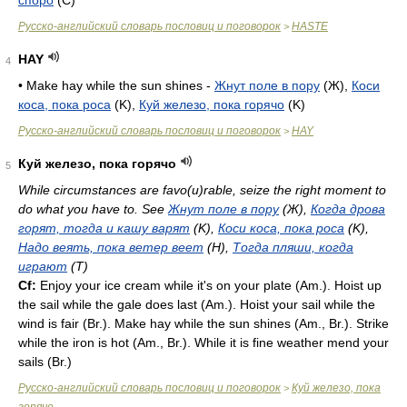
споро
(C)
Русско-английский словарь пословиц и поговорок
HASTE
>
HAY
4
• Make hay while the sun shines -
Жнут поле в пору
(Ж),
Коси
коса, пока роса
(K),
Куй железо, пока горячо
(K)
Русско-английский словарь пословиц и поговорок
HAY
>
Куй железо, пока горячо
5
While circumstances are favo(u)rable, seize the right moment to
do what you have to. See
Жнут поле в пору
(Ж),
Когда дрова
горят, тогда и кашу варят
(K),
Коси коса, пока роса
(K),
Надо веять, пока ветер веет
(H),
Тогда пляши, когда
играют
(T)
Cf:
Enjoy your ice cream while it's on your plate (
Am.
). Hoist up
the sail while the gale does last (
Am.
). Hoist your sail while the
wind is fair (
Br.
). Make hay while the sun shines (
Am.
,
Br.
). Strike
while the iron is hot (
Am.
,
Br.
). While it is fine weather mend your
sails (
Br.
)
Русско-английский словарь пословиц и поговорок
Куй железо, пока
>