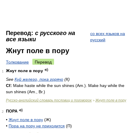
Перевод:
с русского на
со всех языков на
все языки
русский
Жнут поле в пору
Толкование
Перевод
Жнут поле в пору
1
See
Куй железо, пока горячо
(К)
Cf:
Make haste while the sun shines (
Am.
). Make hay while the
sun shines (
Am.
,
Br.
)
Русско-английский словарь пословиц и поговорок
Жнут поле в пору
>
ПОРА
2
•
Жнут поле в пору
(Ж)
•
Пора на пору не приходится
(П)