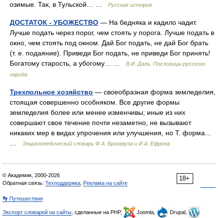
озимые. Так, в Тульской… …
Русская история
ДОСТАТОК - УБОЖЕСТВО
— На бедняка и кадило чадит.
Лучше подать через порог, чем стоять у порога. Лучше подать в
окно, чем стоять под окном. Дай Бог подать, не дай Бог брать
(т. е. подаяние). Приведи Бог подать, не приведи Бог принять!
Богатому старость, а убогому… …
В.И. Даль. Пословицы русского
народа
Трехпольное хозяйство
— своеобразная форма земледелия,
стоящая совершенно особняком. Все другие формы
земледелия более или менее изменчивы; иные из них
совершают свое течение почти незаметно, не вызывают
никаких мер в видах упрочения или улучшения, но Т. форма…
…
Энциклопедический словарь Ф.А. Брокгауза и И.А. Ефрона
© Академик, 2000-2026
18+
Обратная связь:
Техподдержка
,
Реклама на сайте
👣 Путешествия
Экспорт словарей на сайты
, сделанные на PHP,
Joomla,
Drupal,