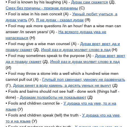
• Fool is known by his laughing (A) -
Дурак сам скажется
(Д),
Смех без причины - признак дурачины
(C)
• Fool is wise in his own conceit (A) -
Умный любит учиться, а
дурак учить
(У),
Я не дурак - сказал дурак
(Я)
• Fool may ask more questions /in an hour/ than a wise man can
answer /in seven years/ (A) -
На всякого дурака ума не
напасешься
(H)
• Fool may give a wise man counsel (А) -
Дурак врет, врет, да и
правду скажет
(Д),
Иной раз и дурак молвит слово в лад
(H)
• Fool may sometimes speak to the purpose (A) -
Дурак врет, врет,
да и правду скажет
(Д),
Иной раз и дурак молвит слово в лад
(И)
• Fool may throw a stone into a well which a hundred wise men
cannot pull out (A) -
Глупый поп свенчает, умному не развенчать
(Г),
Дурак кинет в воду камень, а десять умных не вынут
(Д)
• Fools and bairns should not see half - done work (things half -
done) -
Дуракам полработы не показывают
(Д)
• Fools and children cannot lie -
У дурака что на уме, то и на
языке
(У)
• Fools and children speak (tell) the truth -
У дурака что на уме,
то и на языке
(У)