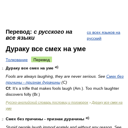
Перевод:
с русского на
со всех языков на
все языки
русский
Дураку все смех на уме
Толкование
Перевод
Дураку все смех на уме
1
Fools are always laughing, they are never serious. See
Смех без
причины - признак дурачины
(C)
Cf:
It's a trifle that makes fools laugh (
Am.
). Too much laughter
discovers folly (
Br.
)
Русско-английский словарь пословиц и поговорок
Дураку все смех на
>
уме
Смех без причины - признак дурачины
2
Stupid people laugh immod erately and without any reason. See