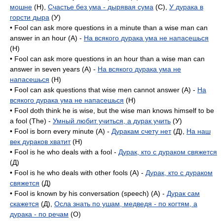
мошне
(H),
Счастье без ума - дырявая сума
(C),
У дурака в
горсти дыра
(У)
• Fool can ask more questions in a minute than a wise man can
answer in an hour (A) -
На всякого дурака ума не напасешься
(H)
• Fool can ask more questions in an hour than a wise man can
answer in seven years (A) -
На всякого дурака ума не
напасешься
(H)
• Fool can ask questions that wise men cannot answer (A) -
На
всякого дурака ума не напасешься
(H)
• Fool doth think he is wise, but the wise man knows himself to be
a fool (The) -
Умный любит учиться, а дурак учить
(У)
• Fool is born every minute (A) -
Дуракам счету нет
(Д),
На наш
век дураков хватит
(H)
• Fool is he who deals with a fool -
Дурак, кто с дураком свяжется
(Д)
• Fool is he who deals with other fools (A) -
Дурак, кто с дураком
свяжется
(Д)
• Fool is known by his conversation (speech) (A) -
Дурак сам
скажется
(Д),
Осла знать по ушам, медведя - по когтям, а
дурака - по речам
(O)