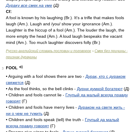
Дураку все смех на уме
(Д)
Cf:
A fool is known by his laughing (
Br.
). It's a trifle that makes fools
laugh (
Am.
). Laugh and /you/ show your ignorance (
Am.
).
Laughter is the hiccup of a fool (
Am.
). The louder the laugh, the
more empty the head (
Am.
). A loud laugh bespeaks the vacant
mind (
Am.
). Too much laughter discovers folly (
Br.
)
Русско-английский словарь пословиц и поговорок
Смех без причины -
>
признак дурачины
FOOL
3
• Arguing with a fool shows there are two -
Дурак, кто с дураком
свяжется
(Д)
• As the fool thinks, so the bell clinks -
Дурни думкой богатеют
(Д)
• Children and fools cannot lie -
Глупый да малый всегда правду
говорят
(Г)
• Children and fools have merry lives -
Дураком на свете жить -
ни о чем не тужить
(Д)
• Children and fools speak (tell) the truth -
Глупый да малый
всегда правду говорят
(Г)