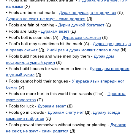
• Fools and madmen speak the truth -
У дурака что на уме, то и
на языке
(У)
• Fools are born not made -
Дурак не дурак, а от роду так
(Д),
Дураков не сеют, не жнут - сами родятся
(Д)
• Fools are fain of nothing -
Дурни думкой богатеют
(Д)
• Fools are lucky -
Дуракам везет
(Д)
• Fool's bolt is soon shot (A) -
Дурак сам скажется
(Д)
• Fool's bolt may sometimes hit the mark (A) -
Дурак врет, врет, да
и правду скажет
(Д),
Иной раз и дурак молвит слово в лад
(И)
• Fools build houses and wise men buy them -
Дурак дом
построил, а умный купил
(Д)
• Fools build houses for wise men to live in -
Дурак дом построил,
а умный купил
(Д)
• Fools cannot hold their tongues -
У дурака язык впереди ног
бежит
(У)
• Fools do more hurt in this world than rascals (The) -
Простота
хуже воровства
(П)
• Fools for luck -
Дуракам везет
(Д)
• Fools go in crowds -
Дуракам счету нет
(Д),
Дураку всегда
компания найдется
(Д)
• Fools grow of themselves without sowing or planting -
Дураков
не сеют, не жнут - сами родятся
(Д)