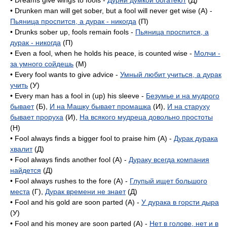
• Dreams give wings to fools -
Дурни думкой богатеют
(Д)
• Drunken man will get sober, but a fool will never get wise (A) -
Пьяница проспится, а дурак - никогда
(П)
• Drunks sober up, fools remain fools -
Пьяница проспится, а
дурак - никогда
(П)
• Even a fool, when he holds his peace, is counted wise -
Молчи -
за умного сойдешь
(M)
• Every fool wants to give advice -
Умный любит учиться, а дурак
учить
(У)
• Every man has a fool in (up) his sleeve -
Безумье и на мудрого
бывает
(Б),
И на Машку бывает промашка
(И),
И на старуху
бывает проруха
(И),
На всякого мудреца довольно простоты
(H)
• Fool always finds a bigger fool to praise him (A) -
Дурак дурака
хвалит
(Д)
• Fool always finds another fool (А) -
Дураку всегда компания
найдется
(Д)
• Fool always rushes to the fore (А) -
Глупый ищет большого
места
(Г),
Дурак времени не знает
(Д)
• Fool and his gold are soon parted (A) -
У дурака в горсти дыра
(У)
• Fool and his money are soon parted (A) -
Нет в голове, нет и в