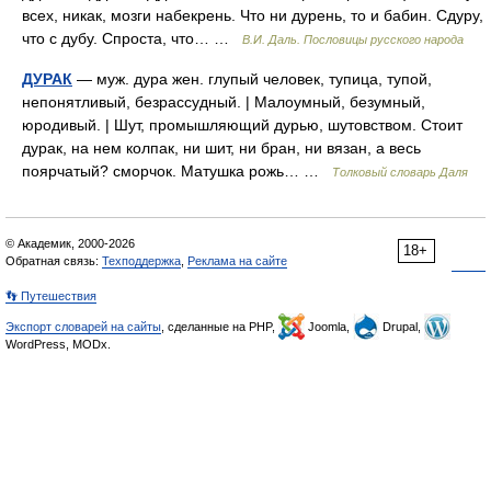
всех, никак, мозги набекрень. Что ни дурень, то и бабин. Сдуру,
что с дубу. Спроста, что… …
В.И. Даль. Пословицы русского народа
ДУРАК
— муж. дура жен. глупый человек, тупица, тупой,
непонятливый, безрассудный. | Малоумный, безумный,
юродивый. | Шут, промышляющий дурью, шутовством. Стоит
дурак, на нем колпак, ни шит, ни бран, ни вязан, а весь
поярчатый? сморчок. Матушка рожь… …
Толковый словарь Даля
© Академик, 2000-2026
18+
Обратная связь:
Техподдержка
,
Реклама на сайте
👣 Путешествия
Экспорт словарей на сайты
, сделанные на PHP,
Joomla,
Drupal,
WordPress, MODx.