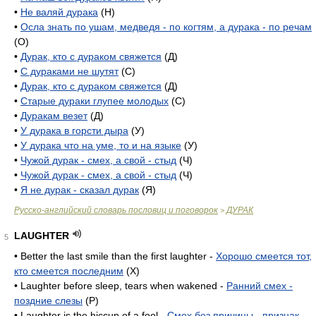
•
Не валяй дурака
(Н)
•
Осла знать по ушам, медведя - по когтям, а дурака - по речам
(О)
•
Дурак, кто с дураком свяжется
(Д)
•
С дураками не шутят
(С)
•
Дурак, кто с дураком свяжется
(Д)
•
Старые дураки глупее молодых
(С)
•
Дуракам везет
(Д)
•
У дурака в горсти дыра
(У)
•
У дурака что на уме, то и на языке
(У)
•
Чужой дурак - смех, а свой - стыд
(Ч)
•
Чужой дурак - смех, а свой - стыд
(Ч)
•
Я не дурак - сказал дурак
(Я)
Русско-английский словарь пословиц и поговорок
ДУРАК
>
LAUGHTER
5
• Better the last smile than the first laughter -
Хорошо смеется тот,
кто смеется последним
(X)
• Laughter before sleep, tears when wakened -
Ранний смех -
поздние слезы
(P)
• Laughter is the hiccup of a fool -
Смех без причины - признак