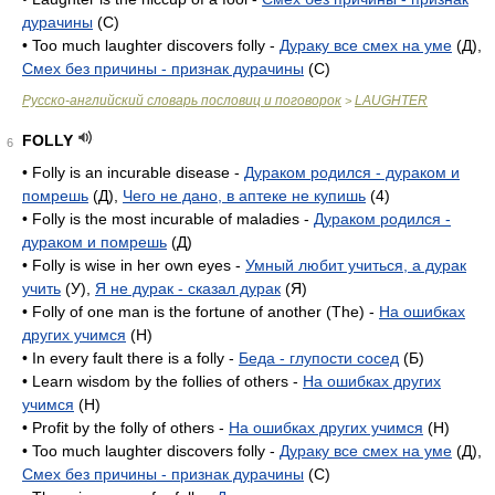
дурачины
(C)
• Too much laughter discovers folly -
Дураку все смех на уме
(Д),
Смех без причины - признак дурачины
(C)
Русско-английский словарь пословиц и поговорок
LAUGHTER
>
FOLLY
6
• Folly is an incurable disease -
Дураком родился - дураком и
помрешь
(Д),
Чего не дано, в аптеке не купишь
(4)
• Folly is the most incurable of maladies -
Дураком родился -
дураком и помрешь
(Д)
• Folly is wise in her own eyes -
Умный любит учиться, а дурак
учить
(У),
Я не дурак - сказал дурак
(Я)
• Folly of one man is the fortune of another (The) -
На ошибках
других учимся
(H)
• In every fault there is a folly -
Беда - глупости сосед
(Б)
• Learn wisdom by the follies of others -
На ошибках других
учимся
(H)
• Profit by the folly of others -
На ошибках других учимся
(H)
• Too much laughter discovers folly -
Дураку все смех на уме
(Д),
Смех без причины - признак дурачины
(C)