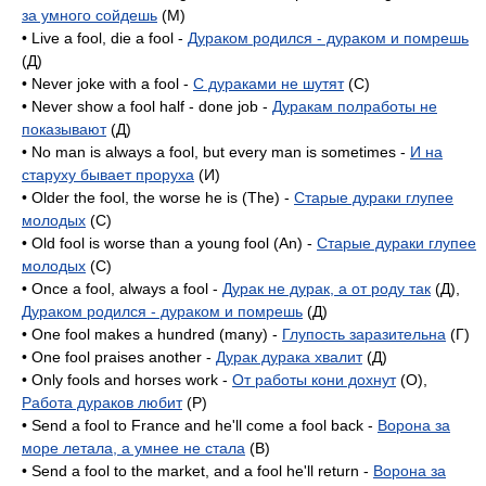
за умного сойдешь
(M)
• Live a fool, die a fool -
Дураком родился - дураком и помрешь
(Д)
• Never joke with a fool -
С дураками не шутят
(C)
• Never show a fool half - done job -
Дуракам полработы не
показывают
(Д)
• No man is always a fool, but every man is sometimes -
И на
старуху бывает проруха
(И)
• Older the fool, the worse he is (The) -
Старые дураки глупее
молодых
(C)
• Old fool is worse than a young fool (An) -
Старые дураки глупее
молодых
(C)
• Once a fool, always a fool -
Дурак не дурак, а от роду так
(Д),
Дураком родился - дураком и помрешь
(Д)
• One fool makes a hundred (many) -
Глупость заразительна
(Г)
• One fool praises another -
Дурак дурака хвалит
(Д)
• Only fools and horses work -
От работы кони дохнут
(O),
Работа дураков любит
(P)
• Send a fool to France and he'll come a fool back -
Ворона за
море летала, а умнее не стала
(B)
• Send a fool to the market, and a fool he'll return -
Ворона за