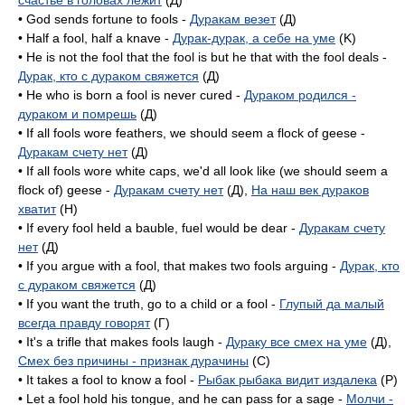
счастье в головах лежит
(Д)
• God sends fortune to fools -
Дуракам везет
(Д)
• Half a fool, half a knave -
Дурак-дурак, а себе на уме
(K)
• He is not the fool that the fool is but he that with the fool deals -
Дурак, кто с дураком свяжется
(Д)
• He who is born a fool is never cured -
Дураком родился -
дураком и помрешь
(Д)
• If all fools wore feathers, we should seem a flock of geese -
Дуракам счету нет
(Д)
• If all fools wore white caps, we'd all look like (we should seem a
flock of) geese -
Дуракам счету нет
(Д),
На наш век дураков
хватит
(H)
• If every fool held a bauble, fuel would be dear -
Дуракам счету
нет
(Д)
• If you argue with a fool, that makes two fools arguing -
Дурак, кто
с дураком свяжется
(Д)
• If you want the truth, go to a child or a fool -
Глупый да малый
всегда правду говорят
(Г)
• It's a trifle that makes fools laugh -
Дураку все смех на уме
(Д),
Смех без причины - признак дурачины
(C)
• It takes a fool to know a fool -
Рыбак рыбака видит издалека
(P)
• Let a fool hold his tongue, and he can pass for a sage -
Молчи -