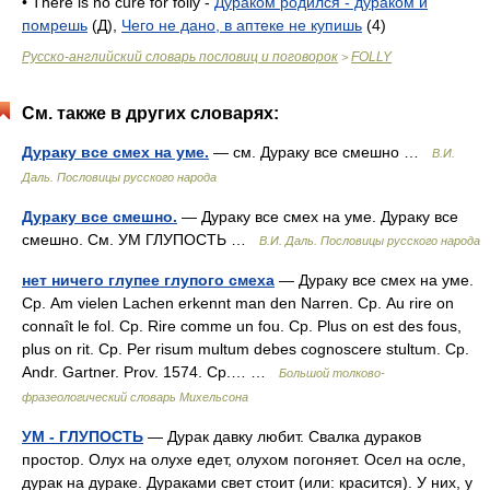
• There is no cure for folly -
Дураком родился - дураком и
помрешь
(Д),
Чего не дано, в аптеке не купишь
(4)
Русско-английский словарь пословиц и поговорок
FOLLY
>
См. также в других словарях:
Дураку все смех на уме.
— см. Дураку все смешно …
В.И.
Даль. Пословицы русского народа
Дураку все смешно.
— Дураку все смех на уме. Дураку все
смешно. См. УМ ГЛУПОСТЬ …
В.И. Даль. Пословицы русского народа
нет ничего глупее глупого смеха
— Дураку все смех на уме.
Ср. Am vielen Lachen erkennt man den Narren. Ср. Au rire on
connaît le fol. Ср. Rire comme un fou. Ср. Plus on est des fous,
plus on rit. Ср. Per risum multum debes cognoscere stultum. Ср.
Andr. Gartner. Prov. 1574. Ср.… …
Большой толково-
фразеологический словарь Михельсона
УМ - ГЛУПОСТЬ
— Дурак давку любит. Свалка дураков
простор. Олух на олухе едет, олухом погоняет. Осел на осле,
дурак на дураке. Дураками свет стоит (или: красится). У них, у