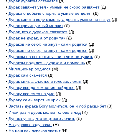
•
Дурак дураком останется
(Д)
•
Дурак завяжет узел - умный не скоро развяжет
(Д)
•
Дураки о добыче спорят, а умные ее делят
(Д)
•
Дурак кинет в воду камень, а десять умных не вынут
(Д)
•
Дурак кричит, умный молчит
(Д)
•
Дурак, кто с дураком свяжется
(Д)
•
Дурак не дурак, а от роду так
(Д)
•
Дураков не сеют, не жнут - сами родятся
(Д)
•
Дураков не сеют, не жнут - сами родятся
(Д)
•
Дураком на свете жить - ни о чем не тужить
(Д)
•
Дураком родился - дураком и помрешь
(Д)
•
Милиционер родился
(М)
•
Дурак сам скажется
(Д)
•
Дурак спит, а счастье в головах лежит
(Д)
•
Дураку всегда компания найдется
(Д)
•
Дураку все смех на уме
(Д)
•
Дураку семь верст не крюк
(Д)
•
Заставь дурака Богу молиться, он и лоб расшибет
(3)
•
Иной раз и дурак молвит слово в лад
(И)
•
Дурака учить, что мертвого лечить
(Д)
•
На дураках воду возят
(Н)
•
На наш век дураков хватит
(Н)