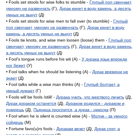
• Fools set stools for wise folks to stumble -
Глупый поп свенчает,
умному не развенчать
(Г),
Дурак кинет в воду камень, а десять
умных не вынут
(Д)
• Fools set stools for wise men to fall over (to stumble) -
Глупый
поп свенчает, умному не развенчать
(Г),
Дурак кинет в воду
камень, а десять умных не вынут
(Д)
• Fools tie knots, and wise men loosen (loose) them -
Глупый поп
свенчает, умному не развенчать
(Г),
Дурак кинет в воду камень,
а десять умных не вынут
(Д)
• Fool's tongue runs before his wit (A) -
У дурака язык впереди
ног бежит
(У)
• Fool talks when he should be listening (A) -
Дурак времени не
знает
(Д)
• Fool talks while a wise man thinks (A) -
Глупый болтает, а
умный думает
(Г)
• Fools will be fools /still/ -
Дурака учить, что мертвого лечить
(Д),
Дурак дураком останется
(Д),
Дураком родился - дураком и
помрешь
(Д),
Пьяница проспится, а дурак - никогда
(П)
• Fool when he is silent is counted wise (A) -
Молчи - за умного
сойдешь
(M)
• Fortune favo(u)rs fools -
Дуракам везет
(Д),
Дурак спит, а