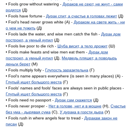
• Fools grow without watering -
Дураков не сеют, не жнут - сами
родятся
(Д)
• Fools have fortune -
Дурак спит, а счастье в головах лежит
(Д)
• Fool's head never grows white (A) -
Дураком на свете жить - ни
о чем не тужить
(Д)
• Fools lade the water, and wise men catch the fish -
Дурак дом
построил, а умный купил
(Д)
• Fools live poor to die rich -
Шуба висит, а тело дрожит
(Ш)
• Fools make feasts and wise men eat them -
Дурак дом
построил, а умный купил
(Д),
Медведь пляшет, а поводырь
деньги берет
(M)
• Fools multiply folly -
Глупость заразительна
(Г)
• Fool's name appears everywhere (is seen in many places) (A) -
Глупый ищет большого места
(Г)
• Fools' names and fools' faces are always seen in public places -
Глупый ищет большого места
(Г)
• Fools need no passport -
Дурак сам скажется
(Д)
• Fools never prosper -
Нет в голове, нет и в мошне
(H),
Счастье
без ума - дырявая сума
(C),
У дурака в горсти дыра
(У)
• Fools rush in where angels fear to tread -
Дуракам закон не
писан
(Д)