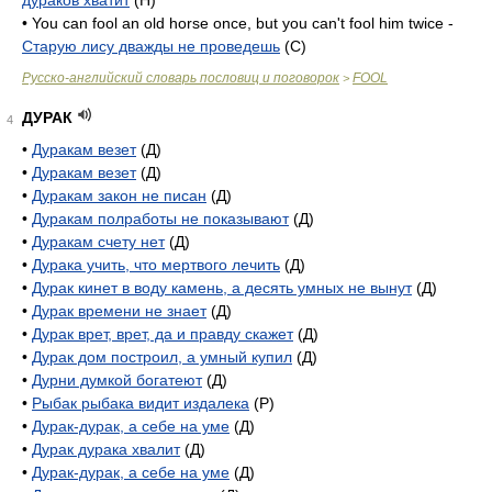
дураков хватит
(H)
• You can fool an old horse once, but you can't fool him twice -
Старую лису дважды не проведешь
(C)
Русско-английский словарь пословиц и поговорок
FOOL
>
ДУРАК
4
•
Дуракам везет
(Д)
•
Дуракам везет
(Д)
•
Дуракам закон не писан
(Д)
•
Дуракам полработы не показывают
(Д)
•
Дуракам счету нет
(Д)
•
Дурака учить, что мертвого лечить
(Д)
•
Дурак кинет в воду камень, а десять умных не вынут
(Д)
•
Дурак времени не знает
(Д)
•
Дурак врет, врет, да и правду скажет
(Д)
•
Дурак дом построил, а умный купил
(Д)
•
Дурни думкой богатеют
(Д)
•
Рыбак рыбака видит издалека
(Р)
•
Дурак-дурак, а себе на уме
(Д)
•
Дурак дурака хвалит
(Д)
•
Дурак-дурак, а себе на уме
(Д)