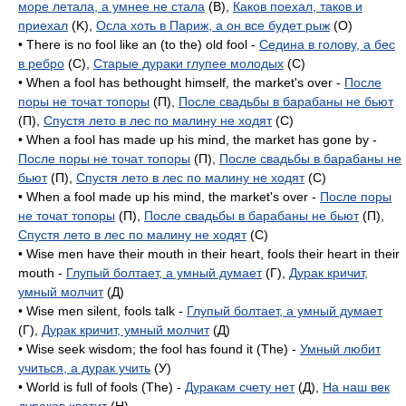
море летала, а умнее не стала
(B),
Каков поехал, таков и
приехал
(K),
Осла хоть в Париж, а он все будет рыж
(O)
• There is no fool like an (to the) old fool -
Седина в голову, а бес
в ребро
(C),
Старые дураки глупее молодых
(C)
• When a fool has bethought himself, the market's over -
После
поры не точат топоры
(П),
После свадьбы в барабаны не бьют
(П),
Спустя лето в лес по малину не ходят
(C)
• When a fool has made up his mind, the market has gone by -
После поры не точат топоры
(П),
После свадьбы в барабаны не
бьют
(П),
Спустя лето в лес по малину не ходят
(C)
• When a fool made up his mind, the market's over -
После поры
не точат топоры
(П),
После свадьбы в барабаны не бьют
(П),
Спустя лето в лес по малину не ходят
(C)
• Wise men have their mouth in their heart, fools their heart in their
mouth -
Глупый болтает, а умный думает
(Г),
Дурак кричит,
умный молчит
(Д)
• Wise men silent, fools talk -
Глупый болтает, а умный думает
(Г),
Дурак кричит, умный молчит
(Д)
• Wise seek wisdom; the fool has found it (The) -
Умный любит
учиться, а дурак учить
(У)
• World is full of fools (The) -
Дуракам счету нет
(Д),
На наш век