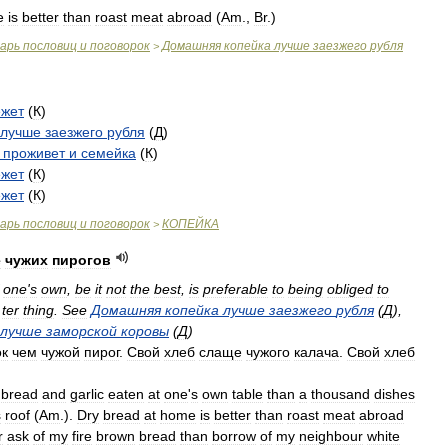
e
is
better
than
roast
meat
abroad
(
Am
.
,
Br
.
)
варь
пословиц
и
поговорок
Домашняя
копейка
лучше
заезжего
рубля
>
ежет
(
К
)
лучше
заезжего
рубля
(
Д
)
-
проживет
и
семейка
(
К
)
ежет
(
К
)
ежет
(
К
)
варь
пословиц
и
поговорок
КОПЕЙКА
>
е
чужих
пирогов
one
'
s
own
,
be
it
not
the
best
,
is
preferable
to
being
obliged
to
ter
thing
.
See
Домашняя
копейка
лучше
заезжего
рубля
(
Д
),
лучше
заморской
коровы
(
Д
)
ок
чем
чужой
пирог
.
Свой
хлеб
слаще
чужого
калача
.
Свой
хлеб
bread
and
garlic
eaten
at
one
'
s
own
table
than
a
thousand
dishes
s
roof
(
Am
.
).
Dry
bread
at
home
is
better
than
roast
meat
abroad
r
ask
of
my
fire
brown
bread
than
borrow
of
my
neighbour
white