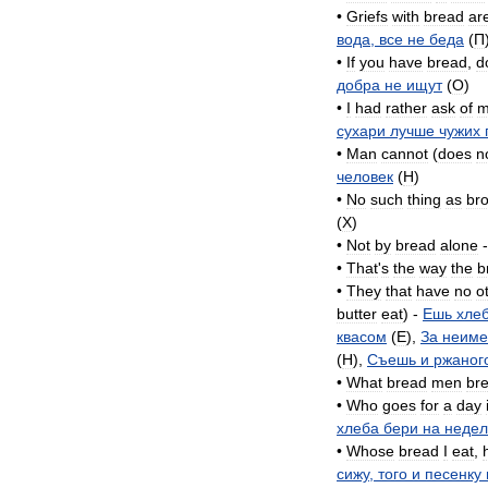
•
Griefs
with
bread
ar
вода
,
все
не
беда
(
П
•
If
you
have
bread
,
d
добра
не
ищут
(
O
)
•
I
had
rather
ask
of
m
сухари
лучше
чужих
•
Man
cannot
(
does
n
человек
(
H
)
•
No
such
thing
as
br
(
X
)
•
Not
by
bread
alone
•
That
'
s
the
way
the
b
•
They
that
have
no
o
butter
eat
) -
Ешь
хле
квасом
(
E
),
За
неим
(
H
),
Съешь
и
ржаног
•
What
bread
men
br
•
Who
goes
for
a
day
хлеба
бери
на
неде
•
Whose
bread
I
eat
,
сижу
,
того
и
песенку