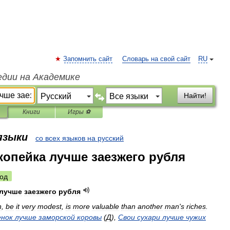
Запомнить сайт
Словарь на свой сайт
RU
едии на Академике
Найти!
Книги
Игры ⚽
 языки
со всех языков на русский
опейка лучше заезжего рубля
од
лучше
заезжего
рубля
n
,
be
it
very
modest
,
is
more
valuable
than
another
man
'
s
riches
.
нок
лучше
заморской
коровы
(
Д
),
Свои
сухари
лучше
чужих