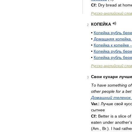
Cf:
Dry
bread
at
hom
Русско
-
английский
сло
КОПЕЙКА
2
•
Копейка
рубль
бер
•
Домашняя
копейка
•
Копейка
к
копейке
•
Копейка
рубль
бер
•
Копейка
рубль
бер
Русско
-
английский
сло
Свои
сухари
лучш
3
То
have
something
of
other
people
for
a
bet
Домашний
теленок
Var
.
:
Лучше
свой
кус
сытнее
Cf:
Better
is
a
slice
of
eaten
under
another
'
(
Am
.
,
Br
.
).
I
had
rathe