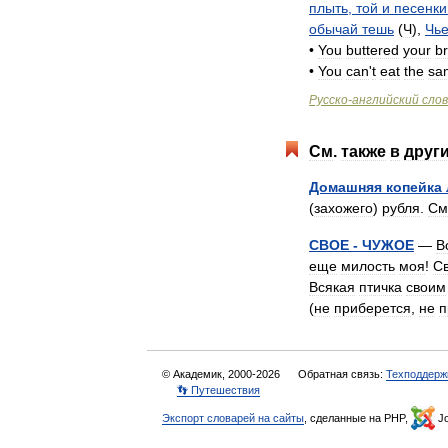
плыть
,
той
и
песенки
обычай
тешь
(
Ч
),
Чь
•
You
buttered
your
b
•
You
can
'
t
eat
the
sa
Русско
-
английский
сло
См
.
также
в
друг
Домашняя
копейка
(
захожего
)
рубля
.
См
СВОЕ
-
ЧУЖОЕ
—
В
еще
милость
моя
!
С
Всякая
птичка
своим
(
не
приберется
,
не
п
© Академик, 2000-2026
Обратная связь:
Техподдерж
👣 Путешествия
Экспорт словарей на сайты
, сделанные на PHP,
Jo