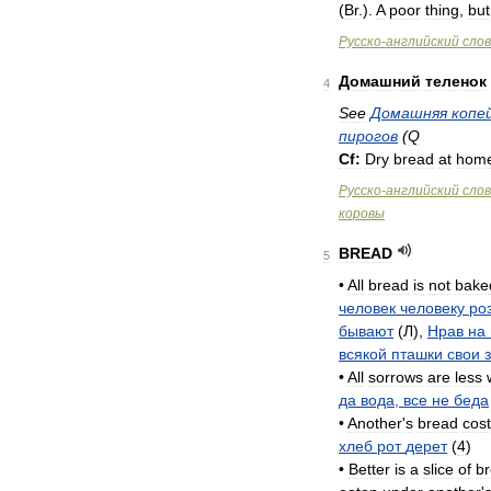
(
Br
.
).
A
poor
thing
,
but
Русско
-
английский
сло
Домашний
теленок
4
See
Домашняя
копе
пирогов
(
Q
Cf:
Dry
bread
at
hom
Русско
-
английский
сло
коровы
BREAD
5
•
All
bread
is
not
bake
человек
человеку
ро
бывают
(
Л
),
Нрав
на
всякой
пташки
свои
•
All
sorrows
are
less
да
вода
,
все
не
беда
•
Another
'
s
bread
cos
хлеб
рот
дерет
(
4
)
•
Better
is
a
slice
of
b