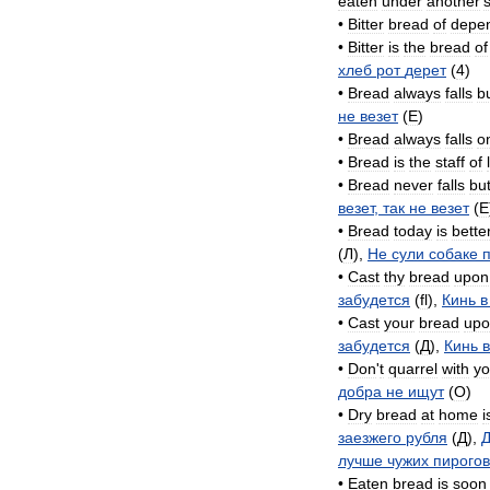
eaten
under
another
'
•
Bitter
bread
of
depe
•
Bitter
is
the
bread
of
хлеб
рот
дерет
(
4
)
•
Bread
always
falls
b
не
везет
(
E
)
•
Bread
always
falls
o
•
Bread
is
the
staff
of
•
Bread
never
falls
bu
везет
,
так
не
везет
(
E
•
Bread
today
is
bette
(
Л
),
Не
сули
собаке
•
Cast
thy
bread
upon
забудется
(
fl
),
Кинь
в
•
Cast
your
bread
upo
забудется
(
Д
),
Кинь
в
•
Don
'
t
quarrel
with
yo
добра
не
ищут
(
O
)
•
Dry
bread
at
home
i
заезжего
рубля
(
Д
),
лучше
чужих
пирогов
•
Eaten
bread
is
soon