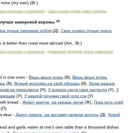
mine
(
my
own
) (
Br
.
)
варь
пословиц
и
поговорок
Свои
сухари
лучше
чужих
пирогов
>
лучше
заморской
коровы
йка
лучше
заезжего
рубля
(
Д
),
Свои
сухари
лучше
чужих
e
is
better
than
roast
meat
abroad
(
Am
.
,
Br
.
)
варь
пословиц
и
поговорок
Домашний
теленок
лучше
заморской
>
d
in
one
oven
-
Вещь
вещи
рознь
(
B
),
Вещь
вещи
рознь
,
знь
(
B
),
Всякий
молодец
на
свой
образец
(
B
),
Люди
разные
нрав
не
приходится
(
H
),
У
всякого
скота
своя
пестрота
(
У
),
У
замашки
(
У
),
У
каждой
пичужки
свой
голо
сок
(
У
)
with
bread
-
Живот
крепче
,
на
сердце
легче
(
Ж
),
Пока
есть
хлеб
(
П
)
ts
dear
-
Дадут
ломоть
,
да
заставят
неделю
молоть
(
Д
),
Чужой
read
and
garlic
eaten
at
one
'
s
own
table
than
a
thousand
dishes