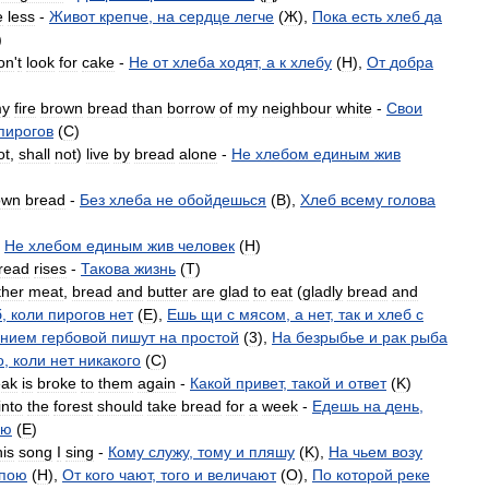
e
less
-
Живот
крепче
,
на
сердце
легче
(
Ж
),
Пока
есть
хлеб
да
)
on
'
t
look
for
cake
-
Не
от
хлеба
ходят
,
а
к
хлебу
(
H
),
От
добра
y
fire
brown
bread
than
borrow
of
my
neighbour
white
-
Свои
пирогов
(
C
)
ot
,
shall
not
)
live
by
bread
alone
-
Не
хлебом
единым
жив
own
bread
-
Без
хлеба
не
обойдешься
(
B
),
Хлеб
всему
голова
-
Не
хлебом
единым
жив
человек
(
H
)
read
rises
-
Такова
жизнь
(
T
)
ther
meat
,
bread
and
butter
are
glad
to
eat
(
gladly
bread
and
б
,
коли
пирогов
нет
(
E
),
Ешь
щи
с
мясом
,
а
нет
,
так
и
хлеб
с
ением
гербовой
пишут
на
простой
(
3
),
На
безрыбье
и
рак
рыба
о
,
коли
нет
никакого
(
C
)
eak
is
broke
to
them
again
-
Какой
привет
,
такой
и
ответ
(
K
)
into
the
forest
should
take
bread
for
a
week
-
Едешь
на
день
,
лю
(
E
)
his
song
I
sing
-
Кому
служу
,
тому
и
пляшу
(
K
),
На
чьем
возу
пою
(
H
),
От
кого
чают
,
того
и
величают
(
O
),
По
которой
реке