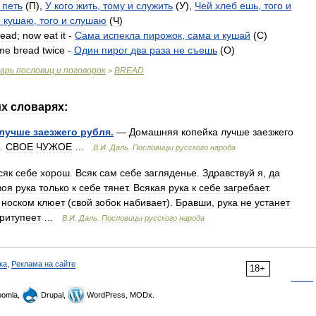
петь
(
П
),
У
кого
жить
,
тому
и
служить
(
У
),
Чей
хлеб
ешь
,
того
и
е
кушаю
,
того
и
слушаю
(
Ч
)
read
;
now
eat
it
-
Сама
испекла
пирожок
,
сама
и
кушай
(
C
)
me
bread
twice
-
Один
пирог
два
раза
не
съешь
(
O
)
варь
пословиц
и
поговорок
BREAD
>
их
словарях:
лучше
заезжего
рубля
.
—
Домашняя
копейка
лучше
заезжего
.
СВОЕ
ЧУЖОЕ
…
В
.
И
.
Даль
.
Пословицы
русского
народа
сяк
себе
хорош
.
Всяк
сам
себе
загляденье
.
Здравствуй
я
,
да
воя
рука
только
к
себе
тянет
.
Всякая
рука
к
себе
загребает
.
носком
клюет
(
свой
зобок
набивает
).
Бравши
,
рука
не
устанет
ритупеет
…
В
.
И
.
Даль
.
Пословицы
русского
народа
ка
,
Реклама на сайте
18+
omla,
Drupal,
WordPress, MODx.