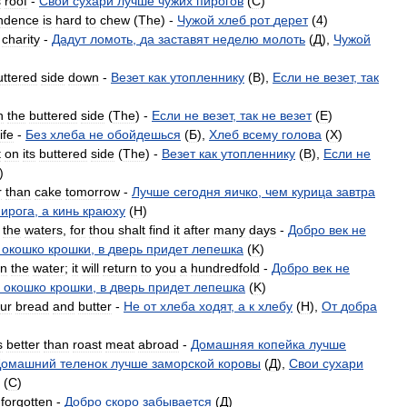
s
roof
-
Свои
сухари
лучше
чужих
пирогов
(
C
)
ndence
is
hard
to
chew
(
The
) -
Чужой
хлеб
рот
дерет
(
4
)
charity
-
Дадут
ломоть
,
да
заставят
неделю
молоть
(
Д
),
Чужой
uttered
side
down
-
Везет
как
утопленнику
(
B
),
Если
не
везет
,
так
n
the
buttered
side
(
The
) -
Если
не
везет
,
так
не
везет
(
E
)
life
-
Без
хлеба
не
обойдешься
(
Б
),
Хлеб
всему
голова
(
X
)
t
on
its
buttered
side
(
The
) -
Везет
как
утопленнику
(
B
),
Если
не
)
r
than
cake
tomorrow
-
Лучше
сегодня
яичко
,
чем
курица
завтра
пирога
,
а
кинь
краюху
(
H
)
the
waters
,
for
thou
shalt
find
it
after
many
days
-
Добро
век
не
окошко
крошки
,
в
дверь
придет
лепешка
(
K
)
n
the
water
;
it
will
return
to
you
a
hundredfold
-
Добро
век
не
окошко
крошки
,
в
дверь
придет
лепешка
(
K
)
ur
bread
and
butter
-
Не
от
хлеба
ходят
,
а
к
хлебу
(
H
),
От
добра
s
better
than
roast
meat
abroad
-
Домашняя
копейка
лучше
Домашний
теленок
лучше
заморской
коровы
(
Д
),
Свои
сухари
(
C
)
forgotten
-
Добро
скоро
забывается
(
Д
)