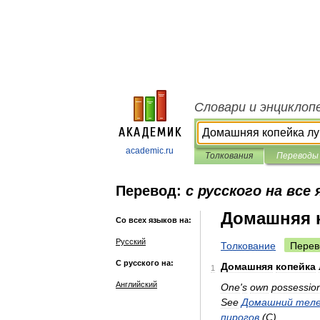
Словари и энциклоп
academic.ru
Толкования
Переводы
Перевод:
с русского на все
Домашняя к
Со всех языков на:
Русский
Толкование
Перев
С русского на:
Домашняя
копейка
1
Английский
One
'
s
own
possessio
See
Домашний
теле
пирогов
(
C
)