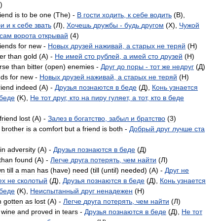
)
riend
is
to
be
one
(
The
) -
В
гости
ходить
,
к
себе
водить
(
B
),
би
и
к
себе
звать
(
Л
),
Хочешь
дружбы
-
будь
другом
(
X
),
Чужой
сам
ворота
открывай
(
4
)
riends
for
new
-
Новых
друзей
наживай
,
а
старых
не
теряй
(
H
)
er
than
gold
(
A
) -
Не
имей
сто
рублей
,
а
имей
сто
друзей
(
H
)
rse
than
bitter
(
open
)
enemies
-
Друг
до
поры
-
тот
же
недруг
(
Д
)
nds
for
new
-
Новых
друзей
наживай
,
а
старых
не
теряй
(
H
)
riend
indeed
(
A
) -
Друзья
познаются
в
беде
(
Д
),
Конь
узнается
беде
(
K
),
Не
тот
друг
,
кто
на
пиру
гуляет
,
а
тот
,
кто
в
беде
friend
lost
(
A
) -
Залез
в
богатство
,
забыл
и
братство
(
3
)
,
brother
is
a
comfort
but
a
friend
is
both
-
Добрый
друг
лучше
ста
in
adversity
(
A
) -
Друзья
познаются
в
беде
(
Д
)
than
found
(
A
) -
Легче
друга
потерять
,
чем
найти
(
Л
)
wn
till
a
man
has
(
have
)
need
(
till
(
until
)
needed
) (
A
) -
Друг
не
ех
не
сколотый
(
Д
),
Друзья
познаются
в
беде
(
Д
),
Конь
узнается
беде
(
K
),
Неиспытанный
друг
ненадежен
(
H
)
n
gotten
as
lost
(
А
) -
Легче
друга
потерять
,
чем
найти
(
Л
)
wine
and
proved
in
tears
-
Друзья
познаются
в
беде
(
Д
),
Не
тот