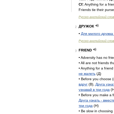
Cf:
Anything
for
a
frie
Friends
tie
their
purse
Русско
-
английский
сло
ДРУЖОК
2
•
Для
милого
дружка
Русско
-
английский
сло
FRIEND
3
•
Adversity
has
no
fri
•
All
are
not
friends
th
•
Anything
for
a
friend
не
жалеть
(
Д
)
•
Before
you
choose
(
вдруг
(
B
),
Друга
узна
узнавай
в
три
года
(
•
Before
you
make
a
f
Друга
узнать
-
вмест
три
года
(
H
)
•
Be
slow
in
choosing