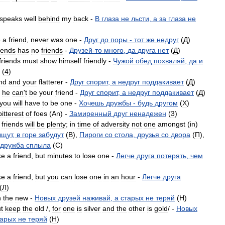
speaks
well
behind
my
back
-
В
глаза
не
льсти
,
а
за
глаза
не
e
a
friend
,
never
was
one
-
Друг
до
поры
-
тот
же
недруг
(
Д
)
riends
has
no
friends
-
Друзей
-
то
много
,
да
друга
нет
(
Д
)
friends
must
show
himself
friendly
-
Чужой
обед
похваляй
,
да
и
(
4
)
end
and
your
flatterer
-
Друг
спорит
,
а
недруг
поддакивает
(
Д
)
,
he
can
'
t
be
your
friend
-
Друг
спорит
,
а
недруг
поддакивает
(
Д
)
you
will
have
to
be
one
-
Хочешь
дружбы
-
будь
другом
(
X
)
bitterest
of
foes
(
An
) -
Замиренный
друг
ненадежен
(
3
)
,
friends
will
be
plenty
;
in
time
of
adversity
not
one
amongst
(
in
)
ыщут
,
в
горе
забудут
(
B
),
Пироги
со
стола
,
друзья
со
двора
(
П
),
дружба
сплыла
(
C
)
ke
a
friend
,
but
minutes
to
lose
one
-
Легче
друга
потерять
,
чем
ke
a
friend
,
but
you
can
lose
one
in
an
hour
-
Легче
друга
(
Л
)
h
the
new
-
Новых
друзей
наживай
,
а
старых
не
теряй
(
H
)
t
keep
the
old
/,
for
one
is
silver
and
the
other
is
gold
/ -
Новых
тарых
не
теряй
(
H
)