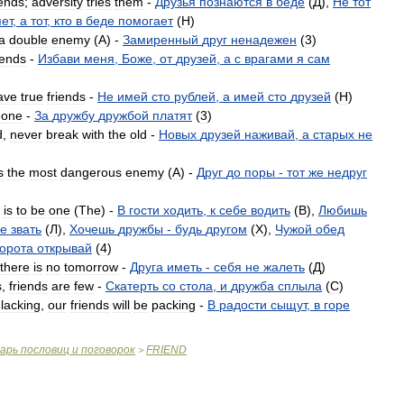
iends
;
adversity
tries
them
-
Друзья
познаются
в
беде
(
Д
),
Не
тот
яет
,
а
тот
,
кто
в
беде
помогает
(
H
)
a
double
enemy
(
A
) -
Замиренный
друг
ненадежен
(
3
)
iends
-
Избави
меня
,
Боже
,
от
друзей
,
а
с
врагами
я
сам
ave
true
friends
-
Не
имей
сто
рублей
,
а
имей
сто
друзей
(
H
)
one
-
За
дружбу
дружбой
платят
(
3
)
d
,
never
break
with
the
old
-
Новых
друзей
наживай
,
а
старых
не
s
the
most
dangerous
enemy
(
A
) -
Друг
до
поры
-
тот
же
недруг
is
to
be
one
(
The
) -
В
гости
ходить
,
к
себе
водить
(
B
),
Любишь
бе
звать
(
Л
),
Хочешь
дружбы
-
будь
другом
(
X
),
Чужой
обед
орота
открывай
(
4
)
there
is
no
tomorrow
-
Друга
иметь
-
себя
не
жалеть
(
Д
)
s
,
friends
are
few
-
Скатерть
со
стола
,
и
дружба
сплыла
(
C
)
lacking
,
our
friends
will
be
packing
-
В
радости
сыщут
,
в
горе
варь
пословиц
и
поговорок
FRIEND
>