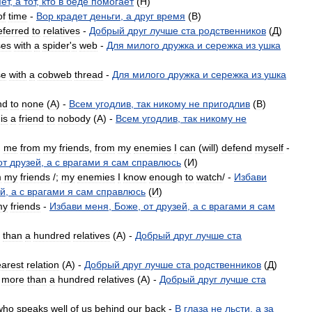
яет
,
а
тот
,
кто
в
беде
помогает
(
H
)
of
time
-
Вор
крадет
деньги
,
а
друг
время
(
B
)
eferred
to
relatives
-
Добрый
друг
лучше
ста
родственников
(
Д
)
ses
with
a
spider
'
s
web
-
Для
милого
дружка
и
сережка
из
ушка
se
with
a
cobweb
thread
-
Для
милого
дружка
и
сережка
из
ушка
nd
to
none
(
A
) -
Всем
угодлив
,
так
никому
не
пригодлив
(
B
)
is
a
friend
to
nobody
(
A
) -
Всем
угодлив
,
так
никому
не
)
me
from
my
friends
,
from
my
enemies
I
can
(
will
)
defend
myself
-
от
друзей
,
а
с
врагами
я
сам
справлюсь
(
И
)
m
my
friends
/;
my
enemies
I
know
enough
to
watch
/ -
Избави
ей
,
а
с
врагами
я
сам
справлюсь
(
И
)
my
friends
-
Избави
меня
,
Боже
,
от
друзей
,
а
с
врагами
я
сам
than
a
hundred
relatives
(
A
) -
Добрый
друг
лучше
ста
arest
relation
(
A
) -
Добрый
друг
лучше
ста
родственников
(
Д
)
more
than
a
hundred
relatives
(
A
) -
Добрый
друг
лучше
ста
who
speaks
well
of
us
behind
our
back
-
В
глаза
не
льсти
,
а
за