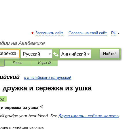
Запомнить сайт
Словарь на свой сайт
RU
едии на Академике
Найти!
Книги
Игры ⚽
лийский
с английского на русский
 дружка и сережка из ушка
од
и
сережка
из
ушка
ill
grudge
your
best
friend
.
See
Друга
иметь
-
себя
не
жалеть
ужка
и
серёжка
из
ушка