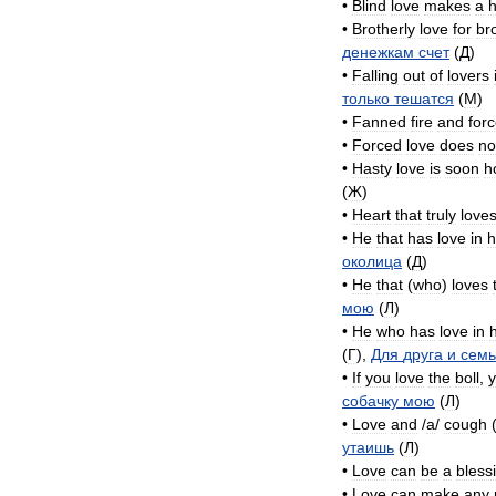
•
Blind
love
makes
a
h
•
Brotherly
love
for
br
денежкам
счет
(
Д
)
•
Falling
out
of
lovers
только
тешатся
(
M
)
•
Fanned
fire
and
for
•
Forced
love
does
no
•
Hasty
love
is
soon
h
(
Ж
)
•
Heart
that
truly
love
•
He
that
has
love
in
h
околица
(
Д
)
•
He
that
(
who
)
loves
мою
(
Л
)
•
He
who
has
love
in
h
(
Г
),
Для
друга
и
семь
•
If
you
love
the
boll
,
собачку
мою
(
Л
)
•
Love
and
/
a
/
cough
утаишь
(
Л
)
•
Love
can
be
a
bless
•
Love
can
make
any