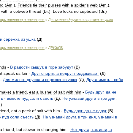
nd
(
Am
.
).
Friends
tie
their
purses
with
a
spider
'
s
web
(
Am
.
).
with
a
cobweb
thread
(
Br
.
).
Love
locks
no
cupboard
(
Br
.
)
варь
пословиц
и
поговорок
Для
милого
дружка
и
сережка
из
ушка
>
и
сережка
из
ушка
(
Д
)
варь
пословиц
и
поговорок
ДРУЖОК
>
ends
-
В
радости
сыщут
,
в
горе
забудут
(
B
)
at
speak
us
fair
-
Друг
спорит
,
а
недруг
поддакивает
(
Д
)
-
Для
милого
дружка
и
сережка
из
ушка
(
Д
),
Друга
иметь
-
себя
make
)
a
friend
,
eat
a
bushel
of
salt
with
him
-
Будь
друг
,
да
не
ть
-
вместе
пуд
соли
съесть
(
Д
),
Не
узнавай
друга
в
три
дня
,
H
)
riend
,
eat
a
peck
of
salt
with
him
-
Будь
друг
,
да
не
вдруг
(
Б
),
е
пуд
соли
съесть
(
Д
),
Не
узнавай
друга
в
три
дня
,
узнавай
в
a
friend
,
but
slower
in
changing
him
-
Нет
друга
,
так
ищи
,
а