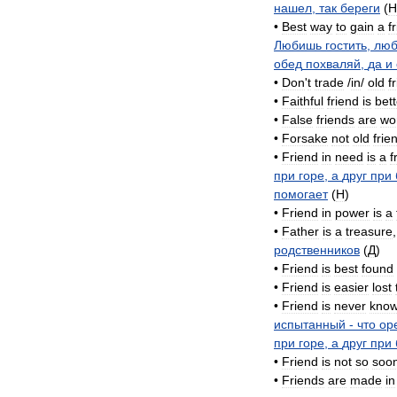
нашел
,
так
береги
(
H
•
Best
way
to
gain
a
f
Любишь
гостить
,
лю
обед
похваляй
,
да
и
•
Don
'
t
trade
/
in
/
old
f
•
Faithful
friend
is
bett
•
False
friends
are
wo
•
Forsake
not
old
frie
•
Friend
in
need
is
a
f
при
горе
,
а
друг
при
помогает
(
H
)
•
Friend
in
power
is
a
•
Father
is
a
treasure
родственников
(
Д
)
•
Friend
is
best
found
•
Friend
is
easier
lost
•
Friend
is
never
kno
испытанный
-
что
ор
при
горе
,
а
друг
при
•
Friend
is
not
so
soo
•
Friends
are
made
in