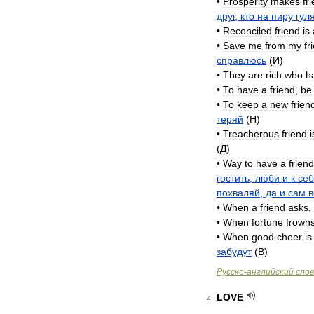
•
Prosperity
makes
fr
друг
,
кто
на
пиру
гул
•
Reconciled
friend
is
•
Save
me
from
my
fr
справлюсь
(
И
)
•
They
are
rich
who
h
•
То
have
a
friend
,
be
•
То
keep
a
new
frien
теряй
(
H
)
•
Treacherous
friend
i
(
Д
)
•
Way
to
have
a
friend
гостить
,
люби
и
к
се
похваляй
,
да
и
сам
в
•
When
a
friend
asks
,
•
When
fortune
frown
•
When
good
cheer
is
забудут
(
B
)
Русско
-
английский
сло
LOVE
4