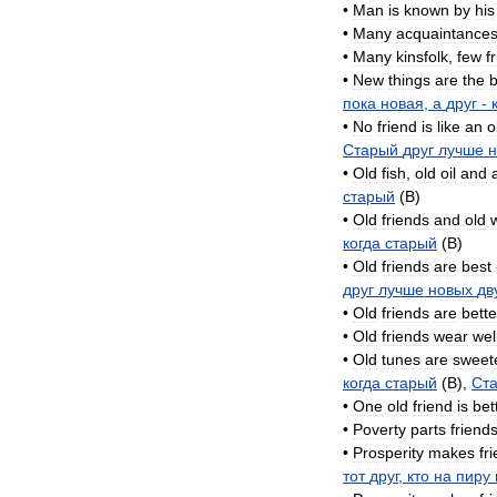
•
Man
is
known
by
his
•
Many
acquaintance
•
Many
kinsfolk
,
few
f
•
New
things
are
the
b
пока
новая
,
а
друг
-
•
No
friend
is
like
an
o
Старый
друг
лучше
н
•
Old
fish
,
old
oil
and
старый
(
B
)
•
Old
friends
and
old
когда
старый
(
B
)
•
Old
friends
are
best
друг
лучше
новых
дв
•
Old
friends
are
bette
•
Old
friends
wear
wel
•
Old
tunes
are
sweet
когда
старый
(
B
),
Ст
•
One
old
friend
is
bet
•
Poverty
parts
friend
•
Prosperity
makes
fr
тот
друг
,
кто
на
пиру