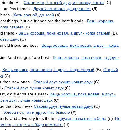
friends
(
A
) -
Скажи
мне
,
кто
твой
друг
,
и
я
скажу
,
кто
ты
(
C
)
s
,
but
few
friends
-
Друзей
-
то
много
,
да
друга
нет
(
Д
)
riends
-
Хоть
родной
,
да
злой
(
X
)
est
things
,
but
old
friends
are
the
best
friends
-
Вещь
хороша
,
когда
старый
(
B
)
ld
friend
-
Вещь
хороша
,
пока
новая
,
а
друг
-
когда
старый
(
B
),
овых
двух
(
C
)
an
old
friend
are
best
-
Вещь
хороша
,
пока
новая
,
а
друг
-
когда
wine
/
and
old
gold
/
are
best
-
Вещь
хороша
,
пока
новая
,
а
друг
-
-
Вещь
хороша
,
пока
новая
,
а
друг
-
когда
старый
(
B
),
Старый
ух
(
C
)
r
than
new
ones
-
Старый
друг
лучше
новых
двух
(
C
)
l
-
Старый
друг
лучше
новых
двух
(
C
)
est
,
old
friends
are
surest
-
Вещь
хороша
,
пока
новая
,
а
друг
-
арый
друг
лучше
новых
двух
(
C
)
ter
than
two
new
-
Старый
друг
лучше
новых
двух
(
C
)
s
-
Хлеба
нет
,
так
и
друзей
не
бывало
(
X
)
iends
,
and
adversity
tries
them
-
Друзья
познаются
в
беде
(
Д
),
Не
гуляет
,
а
тот
,
кто
в
беде
помогает
(
H
)