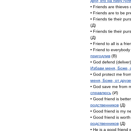
друг
,
кто
на
пиру
гул
•
Friends
are
thieves
•
Friends
are
to
be
pr
•
Friends
tie
their
pur
(
Д
)
•
Friends
tie
their
pur
(
Д
)
•
Friend
to
all
is
a
frie
•
Friend
to
everybody
пригодлив
(
B
)
•
God
defend
(
deliver
Избави
меня
,
Боже
,
•
God
protect
me
fro
меня
,
Боже
,
от
друз
•
God
save
me
from
справлюсь
(
И
)
•
Good
friend
is
better
родственников
(
Д
)
•
Good
friend
is
my
ne
•
Good
friend
is
worth
родственников
(
Д
)
•
He
is
a
good
friend