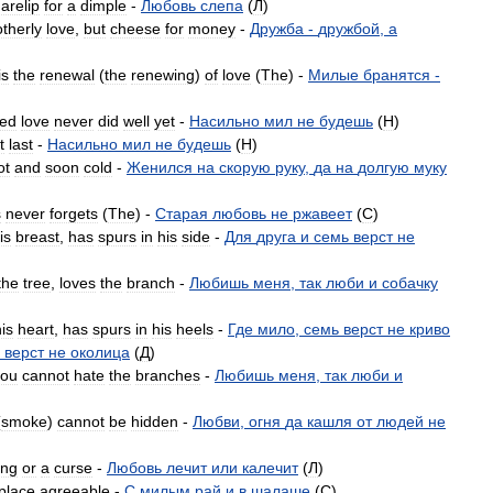
arelip
for
a
dimple
-
Любовь
слепа
(
Л
)
otherly
love
,
but
cheese
for
money
-
Дружба
-
дружбой
,
а
is
the
renewal
(
the
renewing
)
of
love
(
The
) -
Милые
бранятся
-
ced
love
never
did
well
yet
-
Насильно
мил
не
будешь
(
H
)
t
last
-
Насильно
мил
не
будешь
(
H
)
ot
and
soon
cold
-
Женился
на
скорую
руку
,
да
на
долгую
муку
s
never
forgets
(
The
) -
Старая
любовь
не
ржавеет
(
C
)
is
breast
,
has
spurs
in
his
side
-
Для
друга
и
семь
верст
не
the
tree
,
loves
the
branch
-
Любишь
меня
,
так
люби
и
собачку
is
heart
,
has
spurs
in
his
heels
-
Где
мило
,
семь
верст
не
криво
верст
не
околица
(
Д
)
you
cannot
hate
the
branches
-
Любишь
меня
,
так
люби
и
(
smoke
)
cannot
be
hidden
-
Любви
,
огня
да
кашля
от
людей
не
ing
or
a
curse
-
Любовь
лечит
или
калечит
(
Л
)
place
agreeable
-
С
милым
рай
и
в
шалаше
(
C
)