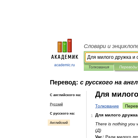
Словари и энциклоп
academic.ru
Толкования
Переводы
Перевод:
с русского на анг
Для милого
С английского на:
Русский
Толкование
Перев
С русского на:
Для
милого
дружка
1
Английский
There
is
nothing
you
w
(
Д
)
Var
.
:
Ради
милого
др