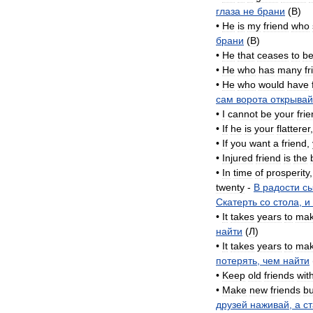
глаза
не
брани
(
B
)
•
He
is
my
friend
who
брани
(
B
)
•
He
that
ceases
to
b
•
He
who
has
many
f
•
He
who
would
have
сам
ворота
открывай
•
I
cannot
be
your
fri
•
If
he
is
your
flatterer
•
If
you
want
a
friend
,
•
Injured
friend
is
the
•
In
time
of
prosperity
twenty
-
В
радости
с
Скатерть
со
стола
,
и
•
It
takes
years
to
ma
найти
(
Л
)
•
It
takes
years
to
ma
потерять
,
чем
найти
•
Keep
old
friends
wit
•
Make
new
friends
bu
друзей
наживай
,
а
с