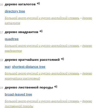
дерево каталогов
16
directory tree
Большой англо-русский и русско-английский словарь
дерево
>
каталогов
дерево квадрантов
17
quadtree
Большой англо-русский и русско-английский словарь
дерево
>
квадрантов
дерево кратчайших расстояний
18
мат
.
shortest-distance tree
Большой англо-русский и русско-английский словарь
дерево
>
кратчайших расстояний
дерево лиственной породы
19
broad-leaved tree
Большой англо-русский и русско-английский словарь
дерево
>
лиственной породы