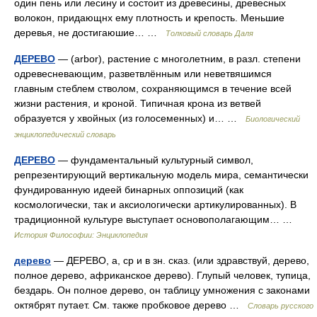
один пень или лесину и состоит из древесины, древесных
волокон, придающнх ему плотность и крепость. Меньшие
деревья, не достигаюшие… …
Толковый словарь Даля
ДЕРЕВО
— (arbor), растение с многолетним, в разл. степени
одревесневающим, разветвлённым или неветвяшимся
главным стеблем стволом, сохраняющимся в течение всей
жизни растения, и кроной. Типичная крона из ветвей
образуется у хвойных (из голосеменных) и… …
Биологический
энциклопедический словарь
ДЕРЕВО
— фундаментальный культурный символ,
репрезентирующий вертикальную модель мира, семантически
фундированную идеей бинарных оппозиций (как
космологически, так и аксиологически артикулированных). В
традиционной культуре выступает основополагающим… …
История Философии: Энциклопедия
дерево
— ДЕРЕВО, а, ср и в зн. сказ. (или здравствуй, дерево,
полное дерево, африканское дерево). Глупый человек, тупица,
бездарь. Он полное дерево, он таблицу умножения с законами
октябрят путает. См. также пробковое дерево …
Словарь русского