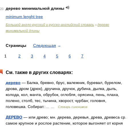
дерево минимальной длины
20
minimum lenght tree
Большой англо-русский и русско-английский словарь
дерево
>
минимальной длины
Страницы
Следующая
→
1
2
3
4
5
6
7
См. также в других словарях:
дерево
— Балка, бревно, брус, валежник, буревал, бурелом,
дрова, дром (дрюк), дручина, дручок, дубина, дылка, дыль,
колода, кол, мачта, обрубок, оглобля, орясина, пень, плаха,
полено, столб, тес, тычина, хворост, чурбан; головня,
головешка. Собират.:… …
Словарь синонимов
ДЕРЕВО
— или древо; мн. дерева, деревья, древа, древеса ср.
самое крупное и рослое растение, которое выгоняет от корня