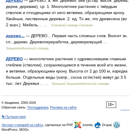
ДЕРЕВО
— ДЕРЕВО, а, мн. деревья, ьев (устар. высок. дерева,
дерев, деревам), ср. 1. Многолетнее растение с твёрдым
стволом и отходящими от него ветвями, образующими крону.
Хвойные, лиственные деревья. 2. ед. То же, что древесина (во
2 знач.). Мебель… …
Толковый словарь Ожегова
дерево...
— ДЕРЕВО... Первая часть сложных слов. Вносит зн.
сл.: дерево. Деревопереработка, дереворежущий …
Энциклопедический словарь
ДЕРЕВО
— многолетнее растение с одревесневшим главным
стеблем (стволом), сохраняющимся в течение всей его жизни,
и ветвями, образующими крону. Высота от 2 до 100 м, изредка
больше. Отдельные виды (напр., сосна остистая) живут до 3 5
тыс. лет. Деревья… …
Большой Энциклопедический словарь
© Академик, 2000-2026
18+
Обратная связь:
Техподдержка
,
Реклама на сайте
👣 Путешествия
Экспорт словарей на сайты
, сделанные на PHP,
Joomla,
Drupal,
WordPress, MODx.