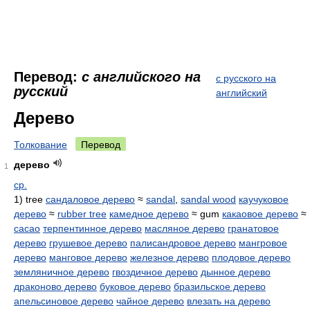
Перевод:
с английского на
с русского на
русский
английский
Дерево
Толкование
Перевод
дерево
1
ср.
1) tree
сандаловое дерево
≈
sandal
,
sandal wood
каучуковое
дерево
≈
rubber tree
камедное дерево
≈ gum
какаовое дерево
≈
cacao
терпентинное дерево
масляное дерево
гранатовое
дерево
грушевое дерево
палисандровое дерево
мангровое
дерево
манговое дерево
железное дерево
плодовое дерево
земляничное дерево
гвоздичное дерево
дынное дерево
драконово дерево
буковое дерево
бразильское дерево
апельсиновое дерево
чайное дерево
влезать на дерево