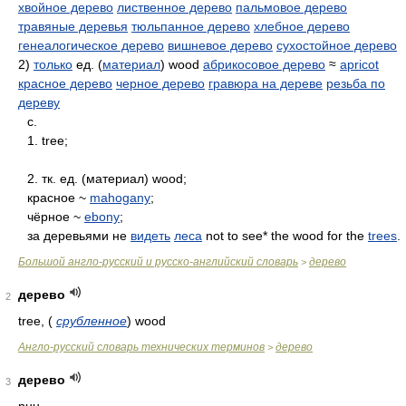
хвойное дерево
лиственное дерево
пальмовое дерево
травяные деревья
тюльпанное дерево
хлебное дерево
генеалогическое дерево
вишневое дерево
сухостойное дерево
2)
только
ед. (
материал
) wood
абрикосовое дерево
≈
apricot
красное дерево
черное дерево
гравюра на дереве
резьба по
дереву
с.
1. tree;
2. тк. ед. (материал) wood;
красное ~
mahogany
;
чёрное ~
ebony
;
за деревьями не
видеть
леса
not to see* the wood for the
trees
.
Большой англо-русский и русско-английский словарь
дерево
>
дерево
2
tree,
(
срубленное
)
wood
Англо-русский словарь технических терминов
дерево
>
дерево
3