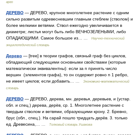
арго
ДЕРЕВО
— ДЕРЕВО, крупное многолетнее растение с одним
сильно развитым одревесневшим главным стеблем (стволом) и
более мелкими ветвями. Ствол ежегодно увеличивается в
диаметре; листья могут быть либо ВЕЧНОЗЕЛЕНЫМИ, либо
ОПАДАЮЩИМИ. Самое большое из… …
Научно-технический
энциклопедический словарь
Дерево
— [tree] в теории графов, связный граф без циклов,
обладающий следующими основными свойствами (которые
математически эквивалентны): если за n принять число
вершин (элементов графа), то он содержит ровно n 1 ребро,
не имеет циклов; если добавить… …
Экономико-математический
словарь
ДЕРЕВО
— ДЕРЕВО, дерева, мн. деревья, деревьев, и (устар.
обл. и спец.) дерева, дерёв, ср. 1. Многолетнее растение с
твердым стволом и ветвями, образующими крону. 2. Бревно,
брус (обл., спец.). На сарай пошло тридцать дерёв. 3. только
ед. Древесина,… …
Толковый словарь Ушакова