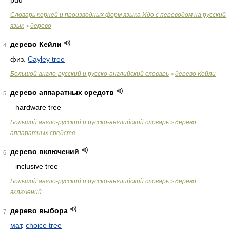
puu
Словарь корней и производных форм языка Идо с переводом на русский
язык
дерево
>
дерево Кейли
4
физ.
Cayley tree
Большой англо-русский и русско-английский словарь
дерево Кейли
>
дерево аппаратных средств
5
hardware tree
Большой англо-русский и русско-английский словарь
дерево
>
аппаратных средств
дерево включений
6
inclusive tree
Большой англо-русский и русско-английский словарь
дерево
>
включений
дерево выбора
7
мат
.
choice tree