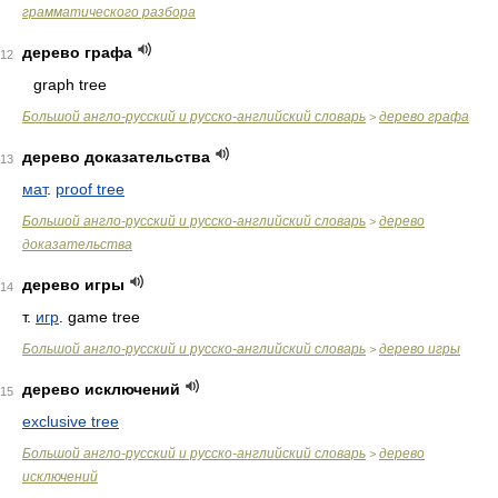
грамматического разбора
дерево графа
12
graph tree
Большой англо-русский и русско-английский словарь
дерево графа
>
дерево доказательства
13
мат
.
proof tree
Большой англо-русский и русско-английский словарь
дерево
>
доказательства
дерево игры
14
т.
игр
. game tree
Большой англо-русский и русско-английский словарь
дерево игры
>
дерево исключений
15
exclusive tree
Большой англо-русский и русско-английский словарь
дерево
>
исключений