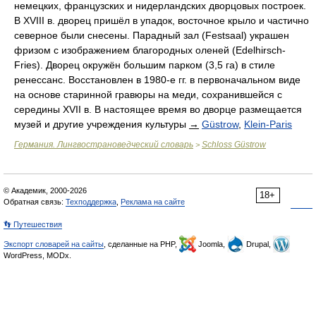
немецких, французских и нидерландских дворцовых построек.
В XVIII в. дворец пришёл в упадок, восточное крыло и частично
северное были снесены. Парадный зал (Festsaal) украшен
фризом с изображением благородных оленей (Edelhirsch-
Fries). Дворец окружён большим парком (3,5 га) в стиле
ренессанс. Восстановлен в 1980-е гг. в первоначальном виде
на основе старинной гравюры на меди, сохранившейся с
середины XVII в. В настоящее время во дворце размещается
музей и другие учреждения культуры
→
Güstrow
,
Klein-Paris
Германия. Лингвострановедческий словарь
Schloss Güstrow
>
© Академик, 2000-2026
18+
Обратная связь:
Техподдержка
,
Реклама на сайте
👣 Путешествия
Экспорт словарей на сайты
, сделанные на PHP,
Joomla,
Drupal,
WordPress, MODx.