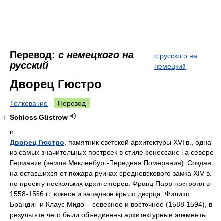
Перевод:
с немецкого на
с русского на
русский
немецкий
Дворец Гюстро
Толкование
Перевод
Schloss Güstrow
1
n
Дворец Гюстро
, памятник светской архитектуры XVI в., одна
из самых значительных построек в стиле ренессанс на севере
Германии (земля Мекленбург-Передняя Померания). Создан
на оставшихся от пожара руинах средневекового замка XIV в.
по проекту нескольких архитекторов: Франц Парр построил в
1558-1566 гг. южное и западное крыло дворца, Филипп
Брандин и Клаус Мидо – северное и восточное (1588-1594), в
результате чего были объединены архитектурные элементы