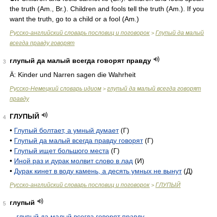
the truth (
Am.
,
Br.
). Children and fools tell the truth (
Am.
). If you
want the truth, go to a child or a fool (
Am.
)
Русско-английский словарь пословиц и поговорок
Глупый да малый
>
всегда правду говорят
глупый да малый всегда говорят правду
3
Ä:
Kinder und Narren sagen die Wahrheit
Русско-Немецкий словарь идиом
глупый да малый всегда говорят
>
правду
ГЛУПЫЙ
4
•
Глупый болтает, а умный думает
(Г)
•
Глупый да малый всегда правду говорят
(Г)
•
Глупый ищет большого места
(Г)
•
Иной раз и дурак молвит слово в лад
(И)
•
Дурак кинет в воду камень, а десять умных не вынут
(Д)
Русско-английский словарь пословиц и поговорок
ГЛУПЫЙ
>
глупый
5
-
глупый да малый всегда говорят правду