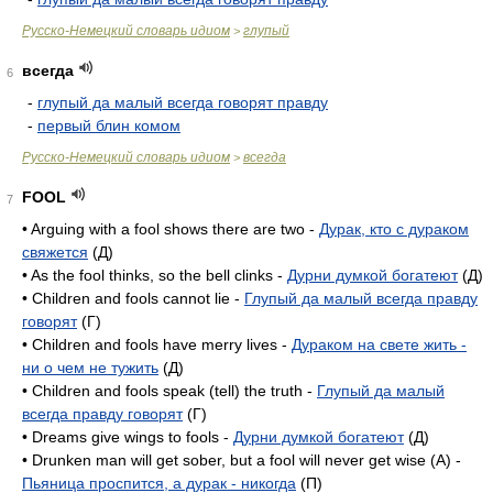
Русско-Немецкий словарь идиом
глупый
>
всегда
6
-
глупый да малый всегда говорят правду
-
первый блин комом
Русско-Немецкий словарь идиом
всегда
>
FOOL
7
• Arguing with a fool shows there are two -
Дурак, кто с дураком
свяжется
(Д)
• As the fool thinks, so the bell clinks -
Дурни думкой богатеют
(Д)
• Children and fools cannot lie -
Глупый да малый всегда правду
говорят
(Г)
• Children and fools have merry lives -
Дураком на свете жить -
ни о чем не тужить
(Д)
• Children and fools speak (tell) the truth -
Глупый да малый
всегда правду говорят
(Г)
• Dreams give wings to fools -
Дурни думкой богатеют
(Д)
• Drunken man will get sober, but a fool will never get wise (A) -
Пьяница проспится, а дурак - никогда
(П)