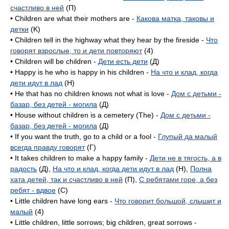
счастливо в ней
(П)
• Children are what their mothers are -
Какова матка, таковы и
детки
(K)
• Children tell in the highway what they hear by the fireside -
Что
говорят взрослые, то и дети повторяют
(4)
• Children will be children -
Дети есть дети
(Д)
• Happy is he who is happy in his children -
На что и клад, когда
дети идут в лад
(H)
• He that has no children knows not what is love -
Дом с детьми -
базар, без детей - могила
(Д)
• House without children is a cemetery (The) -
Дом с детьми -
базар, без детей - могила
(Д)
• If you want the truth, go to a child or a fool -
Глупый да малый
всегда правду говорят
(Г)
• It takes children to make a happy family -
Дети не в тягость, а в
радость
(Д),
На что и клад, когда дети идут в лад
(H),
Полна
хата детей, так и счастливо в ней
(П),
С ребятами горе, а без
ребят - вдвое
(C)
• Little children have long ears -
Что говорит большой, слышит и
малый
(4)
• Little children, little sorrows; big children, great sorrows -