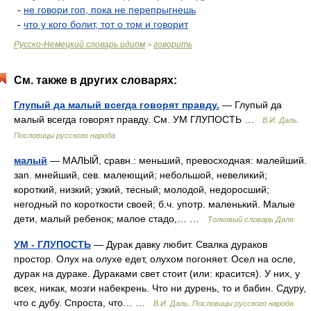
-
не говори гоп, пока не перепрыгнешь
-
что у кого болит, тот о том и говорит
Русско-Немецкий словарь идиом
говорить
>
См. также в других словарях:
Глупый да малый всегда говорят правду.
— Глупый да
малый всегда говорят правду. См. УМ ГЛУПОСТЬ …
В.И. Даль.
Пословицы русского народа
малый
— МАЛЫЙ, сравн.: меньший, превосходная: малейший.
зап. мнейший, сев. малеющий; небольшой, невеликий;
короткий, низкий; узкий, тесный; молодой, недоросший;
негодный по короткости своей; б.ч. употр. маленький. Малые
дети, малый ребенок; малое стадо,… …
Толковый словарь Даля
УМ - ГЛУПОСТЬ
— Дурак давку любит. Свалка дураков
простор. Олух на олухе едет, олухом погоняет. Осел на осле,
дурак на дураке. Дураками свет стоит (или: красится). У них, у
всех, никак, мозги набекрень. Что ни дурень, то и бабин. Сдуру,
что с дубу. Спроста, что… …
В.И. Даль. Пословицы русского народа