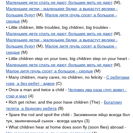
Маленькие дети спать не дают, большие жить не дают
(M),
Маленькие детки - маленькие бедки, а вырастут велики -
большие будут
(M),
Малое дитя грудь сосет, а большое -
сердце
(M)
• Little children, little troubles, big children, big troubles -
Маленькие дети спать не дают, большие жить не дают
(M),
Маленькие детки - маленькие бедки, а вырастут велики -
большие будут
(M),
Малое дитя грудь сосет, а большое -
сердце
(M)
• Little children step on your toes, big children step on your heart -
Маленькие дети спать не дают, большие жить не дают
(M),
Малое дитя грудь сосет, а большое - сердце
(M)
• Many children, many cares; no children, no felicity -
С ребятами
горе, а без ребят - вдвое
(C)
• Once a man and twice a child -
Человек два раза глуп живет -
стар и мал
(4)
• Rich get richer, and the poor have children (The) -
Богатому
телята, а бедному ребята
(B)
• Spare the rod and spoil the child - Засиженное яйцо всегда бол
тун, занянченный сынок - всегда шалун (3)
• What children hear at home does soon fly (soon flies) abroad -