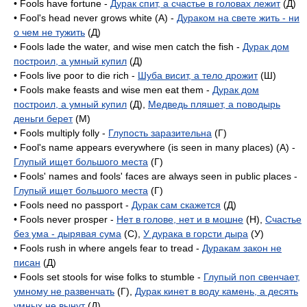
• Fools have fortune -
Дурак спит, а счастье в головах лежит
(Д)
• Fool's head never grows white (A) -
Дураком на свете жить - ни
о чем не тужить
(Д)
• Fools lade the water, and wise men catch the fish -
Дурак дом
построил, а умный купил
(Д)
• Fools live poor to die rich -
Шуба висит, а тело дрожит
(Ш)
• Fools make feasts and wise men eat them -
Дурак дом
построил, а умный купил
(Д),
Медведь пляшет, а поводырь
деньги берет
(M)
• Fools multiply folly -
Глупость заразительна
(Г)
• Fool's name appears everywhere (is seen in many places) (A) -
Глупый ищет большого места
(Г)
• Fools' names and fools' faces are always seen in public places -
Глупый ищет большого места
(Г)
• Fools need no passport -
Дурак сам скажется
(Д)
• Fools never prosper -
Нет в голове, нет и в мошне
(H),
Счастье
без ума - дырявая сума
(C),
У дурака в горсти дыра
(У)
• Fools rush in where angels fear to tread -
Дуракам закон не
писан
(Д)
• Fools set stools for wise folks to stumble -
Глупый поп свенчает,
умному не развенчать
(Г),
Дурак кинет в воду камень, а десять
умных не вынут
(Д)