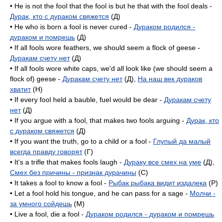
• He is not the fool that the fool is but he that with the fool deals -
Дурак, кто с дураком свяжется
(Д)
• He who is born a fool is never cured -
Дураком родился -
дураком и помрешь
(Д)
• If all fools wore feathers, we should seem a flock of geese -
Дуракам счету нет
(Д)
• If all fools wore white caps, we'd all look like (we should seem a
flock of) geese -
Дуракам счету нет
(Д),
На наш век дураков
хватит
(H)
• If every fool held a bauble, fuel would be dear -
Дуракам счету
нет
(Д)
• If you argue with a fool, that makes two fools arguing -
Дурак, кто
с дураком свяжется
(Д)
• If you want the truth, go to a child or a fool -
Глупый да малый
всегда правду говорят
(Г)
• It's a trifle that makes fools laugh -
Дураку все смех на уме
(Д),
Смех без причины - признак дурачины
(C)
• It takes a fool to know a fool -
Рыбак рыбака видит издалека
(P)
• Let a fool hold his tongue, and he can pass for a sage -
Молчи -
за умного сойдешь
(M)
• Live a fool, die a fool -
Дураком родился - дураком и помрешь