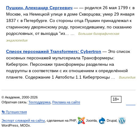
Пушкин, Александр Сергеевич
— — родился 26 мая 1799 г. в
Москве, на Немецкой улице в доме Скворцова; умер 29 января
1837 г. в Петербурге. Со стороны отца Пушкин принадлежал к
старинному дворянскому роду, происходившему, по сказанию
родословных, от выходца "из… …
Большая биографическая
энциклопедия
Список персонажей Transformers: Cybertron
— Это список
основных персонажей мультсериала Трансформеры:
Кибертрон. Персонажи трансформеры разделены на
подгруппы в соответствии с их отношением к определённой
планете. Содержание 1 Автоботы 1.1 Кибертронцы …
Википедия
© Академик, 2000-2026
18+
Обратная связь:
Техподдержка
,
Реклама на сайте
👣 Путешествия
Экспорт словарей на сайты
, сделанные на PHP,
Joomla,
Drupal,
WordPress, MODx.