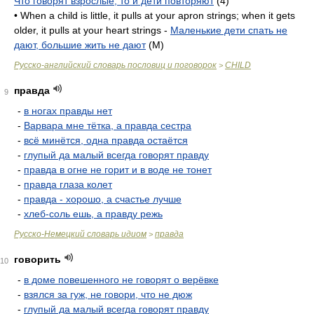
Что говорят взрослые, то и дети повторяют
(4)
• When a child is little, it pulls at your apron strings; when it gets
older, it pulls at your heart strings -
Маленькие дети спать не
дают, большие жить не дают
(M)
Русско-английский словарь пословиц и поговорок
CHILD
>
правда
9
-
в ногах правды нет
-
Варвара мне тётка, а правда сестра
-
всё минётся, одна правда остаётся
-
глупый да малый всегда говорят правду
-
правда в огне не горит и в воде не тонет
-
правда глаза колет
-
правда - хорошо, а счастье лучше
-
хлеб-соль ешь, а правду режь
Русско-Немецкий словарь идиом
правда
>
говорить
10
-
в доме повешенного не говорят о верёвке
-
взялся за гуж, не говори, что не дюж
-
глупый да малый всегда говорят правду