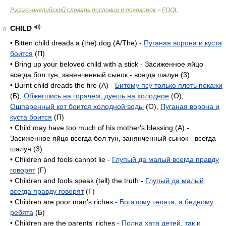
Русско-английский словарь пословиц и поговорок
FOOL
>
CHILD
8
• Bitten child dreads a (the) dog (A/The) -
Пуганая ворона и куста
боится
(П)
• Bring up your beloved child with a stick - Засиженное яйцо
всегда бол тун, занянченный сынок - всегда шалун (3)
• Burnt child dreads the fire (A) -
Битому псу только плеть покажи
(Б),
Обжегшись на горячем, дуешь на холодное
(O),
Ошпаренный кот боится холодной воды
(O),
Пуганая ворона и
куста боится
(П)
• Child may have too much of his mother's blessing (A) -
Засиженное яйцо всегда бол тун, занянченный сынок - всегда
шалун (3)
• Children and fools cannot lie -
Глупый да малый всегда правду
говорят
(Г)
• Children and fools speak (tell) the truth -
Глупый да малый
всегда правду говорят
(Г)
• Children are poor man's riches -
Богатому телята, а бедному
ребята
(Б)
• Children are the parents' riches -
Полна хата детей, так и