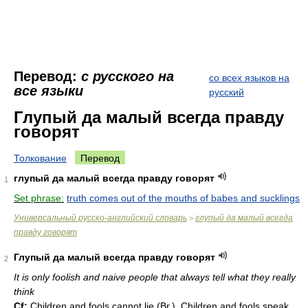
Перевод:
с русского на
со всех языков на
все языки
русский
Глупый да малый всегда правду
говорят
Толкование
Перевод
глупый да малый всегда правду говорят
1
Set phrase:
truth comes out of the mouths of babes and sucklings
Универсальный русско-английский словарь
глупый да малый всегда
>
правду говорят
Глупый да малый всегда правду говорят
2
It is only foolish and naive people that always tell what they really
think
Cf:
Children and fools cannot lie (
Br.
). Children and fools speak