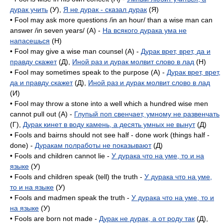
дурак учить
(У),
Я не дурак - сказал дурак
(Я)
• Fool may ask more questions /in an hour/ than a wise man can
answer /in seven years/ (A) -
На всякого дурака ума не
напасешься
(H)
• Fool may give a wise man counsel (А) -
Дурак врет, врет, да и
правду скажет
(Д),
Иной раз и дурак молвит слово в лад
(H)
• Fool may sometimes speak to the purpose (A) -
Дурак врет, врет,
да и правду скажет
(Д),
Иной раз и дурак молвит слово в лад
(И)
• Fool may throw a stone into a well which a hundred wise men
cannot pull out (A) -
Глупый поп свенчает, умному не развенчать
(Г),
Дурак кинет в воду камень, а десять умных не вынут
(Д)
• Fools and bairns should not see half - done work (things half -
done) -
Дуракам полработы не показывают
(Д)
• Fools and children cannot lie -
У дурака что на уме, то и на
языке
(У)
• Fools and children speak (tell) the truth -
У дурака что на уме,
то и на языке
(У)
• Fools and madmen speak the truth -
У дурака что на уме, то и
на языке
(У)
• Fools are born not made -
Дурак не дурак, а от роду так
(Д),