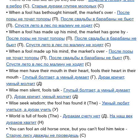
в ребро
(C),
Старые дураки глупее молодых
(C)
• When a fool has bethought himself, the market's over -
После
поры не точат топоры
(П),
После свадьбы в барабаны не бьют
(П),
Спустя лето в лес по малину не ходят
(C)
• When a fool has made up his mind, the market has gone by -
После поры не точат топоры
(П),
После свадьбы в барабаны не
бьют
(П),
Спустя лето в лес по малину не ходят
(C)
• When a fool made up his mind, the market's over -
После поры
не точат топоры
(П),
После свадьбы в барабаны не бьют
(П),
Спустя лето в лес по малину не ходят
(C)
• Wise men have their mouth in their heart, fools their heart in their
mouth -
Глупый болтает, а умный думает
(Г),
Дурак кричит,
умный молчит
(Д)
• Wise men silent, fools talk -
Глупый болтает, а умный думает
(Г),
Дурак кричит, умный молчит
(Д)
• Wise seek wisdom; the fool has found it (The) -
Умный любит
учиться, а дурак учить
(У)
• World is full of fools (The) -
Дуракам счету нет
(Д),
На наш век
дураков хватит
(H)
• You can fool an old horse once, but you can't fool him twice -
Старую лису дважды не проведешь
(C)