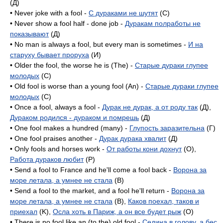
(Д)
• Never joke with a fool -
С дураками не шутят
(C)
• Never show a fool half - done job -
Дуракам полработы не
показывают
(Д)
• No man is always a fool, but every man is sometimes -
И на
старуху бывает проруха
(И)
• Older the fool, the worse he is (The) -
Старые дураки глупее
молодых
(C)
• Old fool is worse than a young fool (An) -
Старые дураки глупее
молодых
(C)
• Once a fool, always a fool -
Дурак не дурак, а от роду так
(Д),
Дураком родился - дураком и помрешь
(Д)
• One fool makes a hundred (many) -
Глупость заразительна
(Г)
• One fool praises another -
Дурак дурака хвалит
(Д)
• Only fools and horses work -
От работы кони дохнут
(O),
Работа дураков любит
(P)
• Send a fool to France and he'll come a fool back -
Ворона за
море летала, а умнее не стала
(B)
• Send a fool to the market, and a fool he'll return -
Ворона за
море летала, а умнее не стала
(B),
Каков поехал, таков и
приехал
(K),
Осла хоть в Париж, а он все будет рыж
(O)
• There is no fool like an (to the) old fool -
Седина в голову, а бес