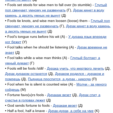
• Fools set stools for wise men to fall over (to stumble) -
Глупый
поп свенчает, умному не развенчать
(Г),
Дурак кинет в воду
камень, а десять умных не вынут
(Д)
• Fools tie knots, and wise men loosen (loose) them -
Глупый поп
свенчает, умному не развенчать
(Г),
Дурак кинет в воду камень,
а десять умных не вынут
(Д)
• Fool's tongue runs before his wit (A) -
У дурака язык впереди
ног бежит
(У)
• Fool talks when he should be listening (A) -
Дурак времени не
знает
(Д)
• Fool talks while a wise man thinks (A) -
Глупый болтает, а
умный думает
(Г)
• Fools will be fools /still/ -
Дурака учить, что мертвого лечить
(Д),
Дурак дураком останется
(Д),
Дураком родился - дураком и
помрешь
(Д),
Пьяница проспится, а дурак - никогда
(П)
• Fool when he is silent is counted wise (A) -
Молчи - за умного
сойдешь
(M)
• Fortune favo(u)rs fools -
Дуракам везет
(Д),
Дурак спит, а
счастье в головах лежит
(Д)
• God sends fortune to fools -
Дуракам везет
(Д)
• Half a fool, half a knave -
Дурак-дурак, а себе на уме
(K)