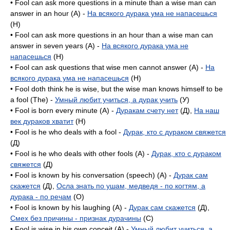
• Fool can ask more questions in a minute than a wise man can
answer in an hour (A) -
На всякого дурака ума не напасешься
(H)
• Fool can ask more questions in an hour than a wise man can
answer in seven years (A) -
На всякого дурака ума не
напасешься
(H)
• Fool can ask questions that wise men cannot answer (A) -
На
всякого дурака ума не напасешься
(H)
• Fool doth think he is wise, but the wise man knows himself to be
a fool (The) -
Умный любит учиться, а дурак учить
(У)
• Fool is born every minute (A) -
Дуракам счету нет
(Д),
На наш
век дураков хватит
(H)
• Fool is he who deals with a fool -
Дурак, кто с дураком свяжется
(Д)
• Fool is he who deals with other fools (A) -
Дурак, кто с дураком
свяжется
(Д)
• Fool is known by his conversation (speech) (A) -
Дурак сам
скажется
(Д),
Осла знать по ушам, медведя - по когтям, а
дурака - по речам
(O)
• Fool is known by his laughing (A) -
Дурак сам скажется
(Д),
Смех без причины - признак дурачины
(C)
• Fool is wise in his own conceit (A) -
Умный любит учиться, а