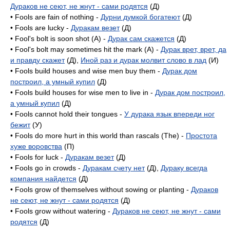
Дураков не сеют, не жнут - сами родятся
(Д)
• Fools are fain of nothing -
Дурни думкой богатеют
(Д)
• Fools are lucky -
Дуракам везет
(Д)
• Fool's bolt is soon shot (A) -
Дурак сам скажется
(Д)
• Fool's bolt may sometimes hit the mark (A) -
Дурак врет, врет, да
и правду скажет
(Д),
Иной раз и дурак молвит слово в лад
(И)
• Fools build houses and wise men buy them -
Дурак дом
построил, а умный купил
(Д)
• Fools build houses for wise men to live in -
Дурак дом построил,
а умный купил
(Д)
• Fools cannot hold their tongues -
У дурака язык впереди ног
бежит
(У)
• Fools do more hurt in this world than rascals (The) -
Простота
хуже воровства
(П)
• Fools for luck -
Дуракам везет
(Д)
• Fools go in crowds -
Дуракам счету нет
(Д),
Дураку всегда
компания найдется
(Д)
• Fools grow of themselves without sowing or planting -
Дураков
не сеют, не жнут - сами родятся
(Д)
• Fools grow without watering -
Дураков не сеют, не жнут - сами
родятся
(Д)