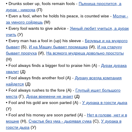
• Drunks sober up, fools remain fools -
Пьяница проспится, а
дурак - никогда
(П)
• Even a fool, when he holds his peace, is counted wise -
Молчи -
за умного сойдешь
(M)
• Every fool wants to give advice -
Умный любит учиться, а дурак
учить
(У)
• Every man has a fool in (up) his sleeve -
Безумье и на мудрого
бывает
(Б),
И на Машку бывает промашка
(И),
И на старуху
бывает проруха
(И),
На всякого мудреца довольно простоты
(H)
• Fool always finds a bigger fool to praise him (A) -
Дурак дурака
хвалит
(Д)
• Fool always finds another fool (А) -
Дураку всегда компания
найдется
(Д)
• Fool always rushes to the fore (А) -
Глупый ищет большого
места
(Г),
Дурак времени не знает
(Д)
• Fool and his gold are soon parted (A) -
У дурака в горсти дыра
(У)
• Fool and his money are soon parted (A) -
Нет в голове, нет и в
мошне
(H),
Счастье без ума - дырявая сума
(C),
У дурака в
горсти дыра
(У)