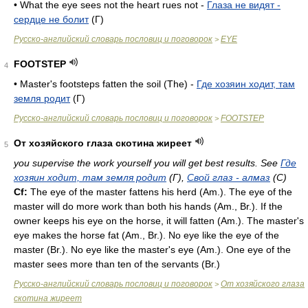
• What the eye sees not the heart rues not -
Глаза не видят -
сердце не болит
(Г)
Русско-английский словарь пословиц и поговорок
EYE
>
FOOTSTEP
4
• Master's footsteps fatten the soil (The) -
Где хозяин ходит, там
земля родит
(Г)
Русско-английский словарь пословиц и поговорок
FOOTSTEP
>
От хозяйского глаза скотина жиреет
5
you supervise the work yourself you will get best results. See
Где
хозяин ходит, там земля родит
(Г),
Свой глаз - алмаз
(C)
Cf:
The eye of the master fattens his herd (
Am.
). The eye of the
master will do more work than both his hands (
Am.
,
Br.
). If the
owner keeps his eye on the horse, it will fatten (
Am.
). The master's
eye makes the horse fat (
Am.
,
Br.
). No eye like the eye of the
master (
Br.
). No eye like the master's eye (
Am.
). One eye of the
master sees more than ten of the servants (
Br.
)
Русско-английский словарь пословиц и поговорок
От хозяйского глаза
>
скотина жиреет