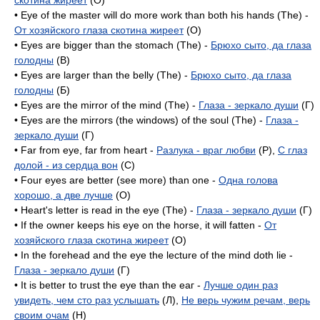
скотина жиреет
(O)
• Eye of the master will do more work than both his hands (The) -
От хозяйского глаза скотина жиреет
(O)
• Eyes are bigger than the stomach (The) -
Брюхо сыто, да глаза
голодны
(B)
• Eyes are larger than the belly (The) -
Брюхо сыто, да глаза
голодны
(Б)
• Eyes are the mirror of the mind (The) -
Глаза - зеркало души
(Г)
• Eyes are the mirrors (the windows) of the soul (The) -
Глаза -
зеркало души
(Г)
• Far from eye, far from heart -
Разлука - враг любви
(P),
С глаз
долой - из сердца вон
(C)
• Four eyes are better (see more) than one -
Одна голова
хорошо, а две лучше
(O)
• Heart's letter is read in the eye (The) -
Глаза - зеркало души
(Г)
• If the owner keeps his eye on the horse, it will fatten -
От
хозяйского глаза скотина жиреет
(O)
• In the forehead and the eye the lecture of the mind doth lie -
Глаза - зеркало души
(Г)
• It is better to trust the eye than the еаг -
Лучше один раз
увидеть, чем сто раз услышать
(Л),
Не верь чужим речам, верь
своим очам
(H)