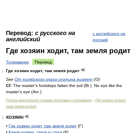
Перевод:
с русского на
с английского на
английский
русский
Где хозяин ходит, там земля родит
Толкование
Перевод
Где хозяин ходит, там земля родит
1
See
От хозяйского глаза скотина жиреет
(О)
Cf:
The master's footsteps fatten the soil (
Br.
). No eye like the
master's eye (
Am.
)
Русско-английский словарь пословиц и поговорок
Где хозяин ходит,
>
там земля родит
ХОЗЯИН
2
•
Где хозяин ходит, там земля родит
(Г)
•
Каков хозяин, таков и слуга
(К)