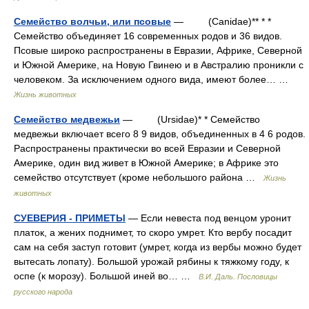
Семейство волчьи, или псовые
— (Canidae)** * *
Семейство объединяет 16 современных родов и 36 видов.
Псовые широко распространены в Евразии, Африке, Северной
и Южной Америке, на Новую Гвинею и в Австралию проникли с
человеком. За исключением одного вида, имеют более… …
Жизнь животных
Семейство медвежьи
— (Ursidae)* * Семейство
медвежьи включает всего 8 9 видов, объединенных в 4 6 родов.
Распространены практически во всей Евразии и Северной
Америке, один вид живет в Южной Америке; в Африке это
семейство отсутствует (кроме небольшого района …
Жизнь
животных
СУЕВЕРИЯ - ПРИМЕТЫ
— Если невеста под венцом уронит
платок, а жених поднимет, то скоро умрет. Кто вербу посадит
сам на себя заступ готовит (умрет, когда из вербы можно будет
вытесать лопату). Большой урожай рябины к тяжкому году, к
оспе (к морозу). Большой иней во… …
В.И. Даль. Пословицы
русского народа