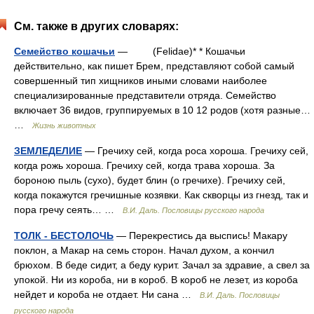
См. также в других словарях:
Семейство кошачьи
— (Felidae)* * Кошачьи
действительно, как пишет Брем, представляют собой самый
совершенный тип хищников иными словами наиболее
специализированные представители отряда. Семейство
включает 36 видов, группируемых в 10 12 родов (хотя разные…
…
Жизнь животных
ЗЕМЛЕДЕЛИЕ
— Гречиху сей, когда роса хороша. Гречиху сей,
когда рожь хороша. Гречиху сей, когда трава хороша. За
бороною пыль (сухо), будет блин (о гречихе). Гречиху сей,
когда покажутся гречишные козявки. Как скворцы из гнезд, так и
пора гречу сеять… …
В.И. Даль. Пословицы русского народа
ТОЛК - БЕСТОЛОЧЬ
— Перекрестись да выспись! Макару
поклон, а Макар на семь сторон. Начал духом, а кончил
брюхом. В беде сидит, а беду курит. Зачал за здравие, а свел за
упокой. Ни из короба, ни в короб. В короб не лезет, из короба
нейдет и короба не отдает. Ни сана …
В.И. Даль. Пословицы
русского народа