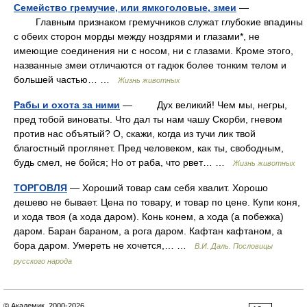
Семейство гремучие, или ямкоголовые, змеи
—
Главным признаком гремучников служат глубокие впадины
с обеих сторон морды между ноздрями и глазами*, не
имеющие соединения ни с носом, ни с глазами. Кроме этого,
названные змеи отличаются от гадюк более тонким телом и
большей частью… …
Жизнь животных
Рабы и охота за ними
— Дух великий! Чем мы, негры,
пред тобой виноваты. Что дал ты нам чашу Скорби, гневом
против нас объятый? О, скажи, когда из тучи лик твой
благостный проглянет. Пред человеком, как ты, свободным,
будь смел, не бойся; Но от раба, что рвет… …
Жизнь животных
ТОРГОВЛЯ
— Хороший товар сам себя хвалит. Хорошо
дешево не бывает. Цена по товару, и товар по цене. Купи коня,
и хода твоя (а хода даром). Конь конем, а хода (а побежка)
даром. Баран бараном, а рога даром. Кафтан кафтаном, а
бора даром. Умереть не хочется,… …
В.И. Даль. Пословицы
русского народа
© Академик, 2000-2026