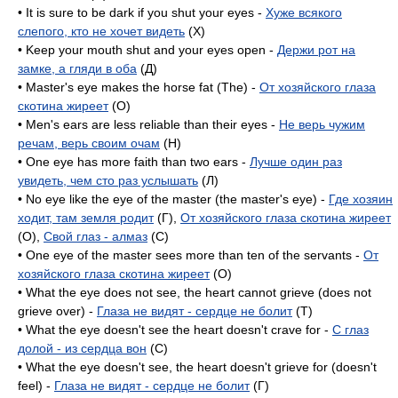
• It is sure to be dark if you shut your eyes -
Хуже всякого
слепого, кто не хочет видеть
(X)
• Keep your mouth shut and your eyes open -
Держи рот на
замке, а гляди в оба
(Д)
• Master's eye makes the horse fat (The) -
От хозяйского глаза
скотина жиреет
(O)
• Men's ears are less reliable than their eyes -
Не верь чужим
речам, верь своим очам
(H)
• One eye has more faith than two ears -
Лучше один раз
увидеть, чем сто раз услышать
(Л)
• No eye like the eye of the master (the master's eye) -
Где хозяин
ходит, там земля родит
(Г),
От хозяйского глаза скотина жиреет
(O),
Свой глаз - алмаз
(C)
• One eye of the master sees more than ten of the servants -
От
хозяйского глаза скотина жиреет
(O)
• What the eye does not see, the heart cannot grieve (does not
grieve over) -
Глаза не видят - сердце не болит
(T)
• What the eye doesn't see the heart doesn't crave for -
С глаз
долой - из сердца вон
(C)
• What the eye doesn't see, the heart doesn't grieve for (doesn't
feel) -
Глаза не видят - сердце не болит
(Г)