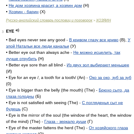
•
Не дом хозяина красит, а хозяин дом
(Н)
•
Хозяин - барин
(X)
Русско-английский словарь пословиц и поговорок
ХОЗЯИН
>
EYE
3
• Bad eyes never see any good -
В кривом глазу все криво
(B),
У
злой Натальи все люди канальи
(У)
• Better eye out than always ache -
Не можно исцелить, так
лучше отрубить
(H)
• Better eye sore than all blind -
Из двух зол выбирают меньшее
(И)
• Eye for an eye /, a tooth for a tooth/ (An) -
Око за око, зуб за зуб
(0)
• Eye is bigger than the belly (the mouth) (The) -
Брюхо сыто, да
глаза голодны
(Б)
• Eye is not satisfied with seeing (The) -
С погляденья сыт не
будешь
(C)
• Eye is the mirror of the soul (the window of the heart, the window
of the mind) (The) -
Глаза - зеркало души
(Г)
• Eye of the master fattens the herd (The) -
От хозяйского глаза