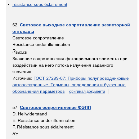
résistance sous éclairement
62.
Световое выходное сопротивление резисторной
оптопары
Световое сопротивление
Resistance under illumination
R
вых
.
св
Значение сопротивления фотоприемного элемента при
воздействии на него потока излучения заданного
значения
Источник:
ГОСТ 27299-87: Приборы полупроводниковые
оптоэлектронные. Термины, определения и буквенные
обозначения параметров
оригинал документа
57.
Световое сопротивление ФЭПП
D. Hellwiderstand
E. Resistance under illumination
F. Résistance sous éclairement
R
E