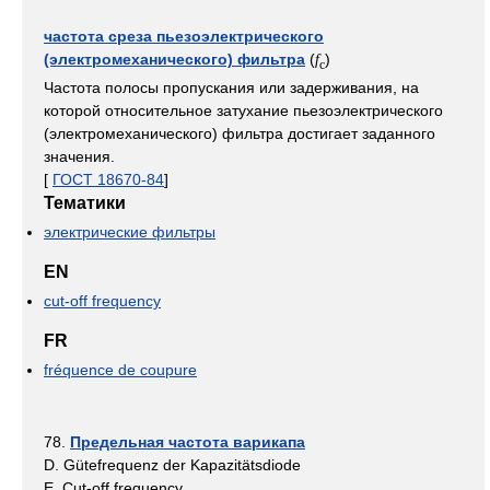
частота среза пьезоэлектрического
(электромеханического) фильтра
(
)
f
c
Частота полосы пропускания или задерживания, на
которой относительное затухание пьезоэлектрического
(электромеханического) фильтра достигает заданного
значения.
[
ГОСТ 18670-84
]
Тематики
электрические фильтры
EN
cut-off frequency
FR
fréquence de coupure
78.
Предельная частота варикапа
D. Gütefrequenz der Kapazitätsdiode
E. Cut-off frequency