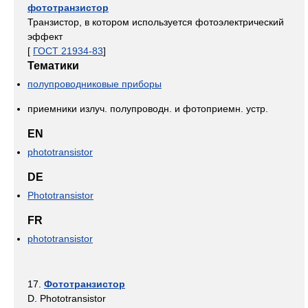
фототранзистор
Транзистор, в котором используется фотоэлектрический
эффект
[
ГОСТ 21934-83
]
Тематики
полупроводниковые приборы
приемники излуч. полупроводн. и фотоприемн. устр.
EN
phototransistor
DE
Phototransistor
FR
phototransistor
17.
Фототранзистор
D. Phototransistor