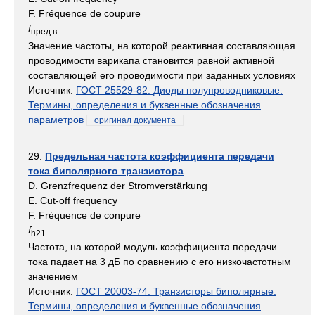
F. Fréquence de coupure
f
пред
.
в
Значение частоты, на которой реактивная составляющая
проводимости варикапа становится равной активной
составляющей его проводимости при заданных условиях
Источник:
ГОСТ 25529-82: Диоды полупроводниковые.
Термины, определения и буквенные обозначения
параметров
оригинал документа
29.
Предельная частота коэффициента передачи
тока биполярного транзистора
D. Grenzfrequenz der Stromverstärkung
E. Cut-off frequency
F. Fréquence de conpure
f
h21
Частота, на которой модуль коэффициента передачи
тока падает на 3 дБ по сравнению с его низкочастотным
значением
Источник:
ГОСТ 20003-74: Транзисторы биполярные.
Термины, определения и буквенные обозначения