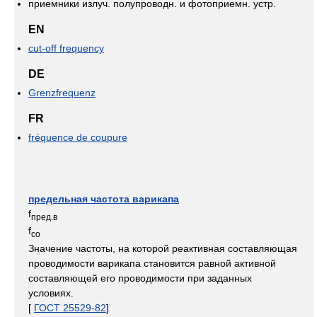
приемники излуч. полупроводн. и фотоприемн. устр.
EN
cut-off frequency
DE
Grenzfrequenz
FR
fréquence de coupure
предельная частота варикапа
f
пред.в
f
со
Значение частоты, на которой реактивная составляющая
проводимости варикапа становится равной активной
составляющей его проводимости при заданных
условиях.
[
ГОСТ 25529-82
]