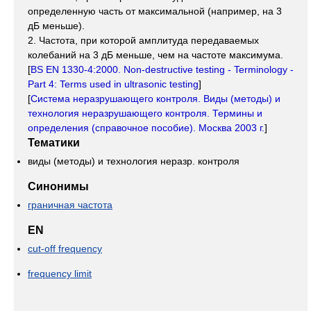
определенную часть от максимальной (например, на 3
дБ меньше).
2. Частота, при которой амплитуда передаваемых
колебаний на 3 дБ меньше, чем на частоте максимума.
[
BS EN 1330-4:2000. Non-destructive testing - Terminology -
Part 4: Terms used in ultrasonic testing
]
[
Система неразрушающего контроля. Виды (методы) и
технология неразрушающего контроля. Термины и
определения (справочное пособие). Москва 2003 г.
]
Тематики
виды (методы) и технология неразр. контроля
Синонимы
граничная частота
EN
cut-off frequency
frequency limit