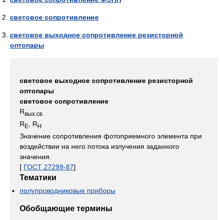
световое сопротивление
световое выходное сопротивление резисторной
оптопары
световое выходное сопротивление резисторной
оптопары
световое сопротивление
R
вых.св
R
, R
Е
H
Значение сопротивления фотоприемного элемента при
воздействии на него потока излучения заданного
значения.
[
ГОСТ 27299-87
]
Тематики
полупроводниковые приборы
Обобщающие термины