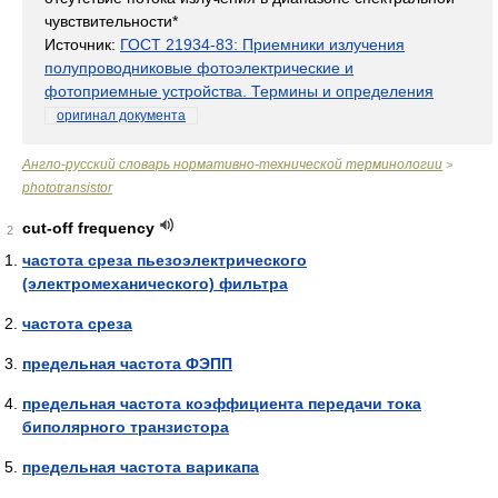
чувствительности*
Источник:
ГОСТ 21934-83: Приемники излучения
полупроводниковые фотоэлектрические и
фотоприемные устройства. Термины и определения
оригинал документа
Англо-русский словарь нормативно-технической терминологии
>
phototransistor
cut-off frequency
2
частота среза пьезоэлектрического
(электромеханического) фильтра
частота среза
предельная частота ФЭПП
предельная частота коэффициента передачи тока
биполярного транзистора
предельная частота варикапа