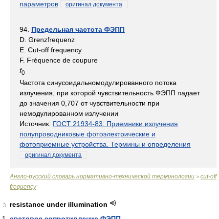
параметров
оригинал документа
94.
Предельная частота ФЭПП
D. Grenzfrequenz
E. Cut-off frequency
F. Fréquence de coupure
f
0
Частота синусоидальномодулированного потока
излучения, при которой чувствительность ФЭПП падает
до значения 0,707 от чувствительности при
немодулированном излучении
Источник:
ГОСТ 21934-83: Приемники излучения
полупроводниковые фотоэлектрические и
фотоприемные устройства. Термины и определения
оригинал документа
Англо-русский словарь нормативно-технической терминологии
cut-off
>
frequency
resistance under illumination
3
световое сопротивление ФЭПП