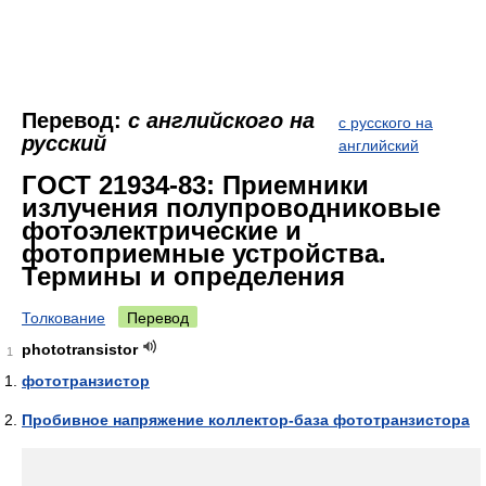
Перевод:
с английского на
с русского на
русский
английский
ГОСТ 21934-83: Приемники
излучения полупроводниковые
фотоэлектрические и
фотоприемные устройства.
Термины и определения
Толкование
Перевод
phototransistor
1
фототранзистор
Пробивное напряжение коллектор-база фототранзистора