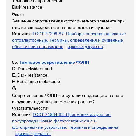
Темновое сопротивление
Dark resistance
R
вых.т
Значение сопротивления фотоприемного элемента при
отсутствии воздействия на него потока излучения
Источник:
ГОСТ 27299-87: Приборы полупроводниковые
оптоэлектронные. Термины, определения и буквенные
обозначения параметров
оригинал документа
55.
Темновое сопротивление ФЭПП
D. Dunkelwiderstand
E. Dark resistance
F. Resistance d'obscurité
R
t
Сопротивление ФЭПП в отсутствие падающего на него
излучения в диапазоне его спектральной
чувствительности*
Источник:
ГОСТ 21934-83: Приемники излучения
полупроводниковые фотоэлектрические и
фотоприемные устройства. Термины и определения
оригинал документа