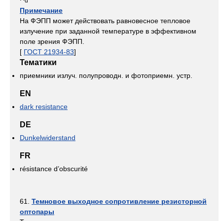
d
Примечание
На ФЭПП может действовать равновесное тепловое
излучение при заданной температуре в эффективном
поле зрения ФЭПП.
[
ГОСТ 21934-83
]
Тематики
приемники излуч. полупроводн. и фотоприемн. устр.
EN
dark resistance
DE
Dunkelwiderstand
FR
résistance d’obscurité
61.
Темновое выходное сопротивление резисторной
оптопары