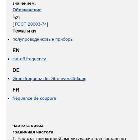
значением.
Обозначение
f
h21
[
ГОСТ 20003-74
]
Тематики
полупроводниковые приборы
EN
cut-off frequency
DE
Grenzfrequenz der Stromverstärkung
FR
fréquence de coupure
частота среза
граничная частота
1. Частота, при которой амплитуда сигнала составляет