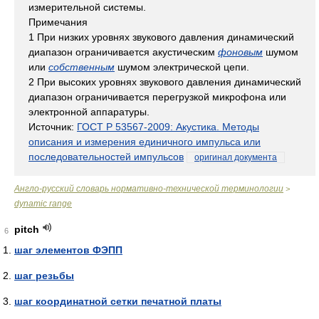
измерительной системы.
Примечания
1 При низких уровнях звукового давления динамический
диапазон ограничивается акустическим
фоновым
шумом
или
собственным
шумом электрической цепи.
2 При высоких уровнях звукового давления динамический
диапазон ограничивается перегрузкой микрофона или
электронной аппаратуры.
Источник:
ГОСТ Р 53567-2009: Акустика. Методы
описания и измерения единичного импульса или
последовательностей импульсов
оригинал документа
Англо-русский словарь нормативно-технической терминологии
>
dynamic range
pitch
6
шаг элементов ФЭПП
шаг резьбы
шаг координатной сетки печатной платы