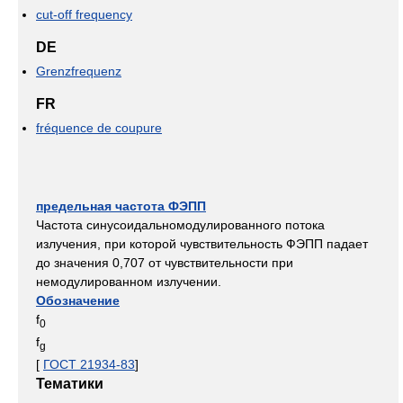
cut-off frequency
DE
Grenzfrequenz
FR
fréquence de coupure
предельная частота ФЭПП
Частота синусоидальномодулированного потока
излучения, при которой чувствительность ФЭПП падает
до значения 0,707 от чувствительности при
немодулированном излучении.
Обозначение
f
0
f
g
[
ГОСТ 21934-83
]
Тематики