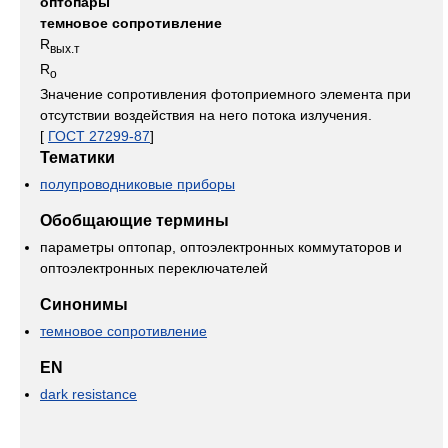
оптопары
темновое сопротивление
R
вых.т
R
o
Значение сопротивления фотоприемного элемента при
отсутствии воздействия на него потока излучения.
[
ГОСТ 27299-87
]
Тематики
полупроводниковые приборы
Обобщающие термины
параметры оптопар, оптоэлектронных коммутаторов и
оптоэлектронных переключателей
Синонимы
темновое сопротивление
EN
dark resistance