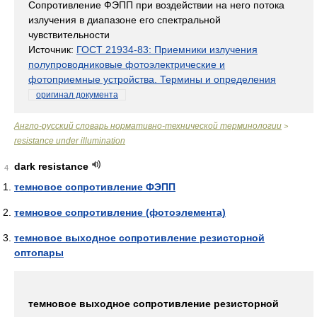
Сопротивление ФЭПП при воздействии на него потока
излучения в диапазоне его спектральной
чувствительности
Источник:
ГОСТ 21934-83: Приемники излучения
полупроводниковые фотоэлектрические и
фотоприемные устройства. Термины и определения
оригинал документа
Англо-русский словарь нормативно-технической терминологии
>
resistance under illumination
dark resistance
4
темновое сопротивление ФЭПП
темновое сопротивление (фотоэлемента)
темновое выходное сопротивление резисторной
оптопары
темновое выходное сопротивление резисторной