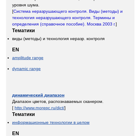
уровня шума.
[
Система неразрушающего контроля. Виды (методы) и
технология неразрушающего контроля. Термины и
определения (справочное пособие). Москва 2003 г.
]
Тематики
виды (методы) и технология неразр. контроля
EN
amplitude range
dynamic range
динамический диапазон
Диапазон цветов, распознаваемых сканером.
[
http://www.morepc.ru/dict/
]
Тематики
информационные технологии в целом
EN