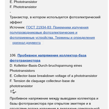
E. Phototransistor
F. Phototransistor
-
Транзистор, в котором используется фотоэлектрический
эффект
Источник:
ГОСТ 21934-83: Приемники излучения
полупроводниковые фотоэлектрические и
фотоприемные устройства. Термины и определения
оригинал документа
106.
Пробивное напряжение коллектор-база
фототранзистора
D. Kollektor-Basis-Durch-bruchspannung eines
Phototransistors
E. Collector-base breakdown voltage of a phototransistor
F. Tension de claquage collecteur-base de
phototransistor
Пробивное напряжение между выводами коллектора и
базы фототранзистора при открытом эмиттере и в
отсутствие потока излучения в диапазоне спектральной