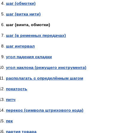
шаг (обмотки)
шаг (витка нити)
шаг (винта, обмотки)
шаг (в ременных передачах)
шаг интервал
угол падения складки
угол наклона (режущего инструмента)
располагать с определённым шагом
покатость
питч
перекос (символа штрихового кода)
пек
партия товара