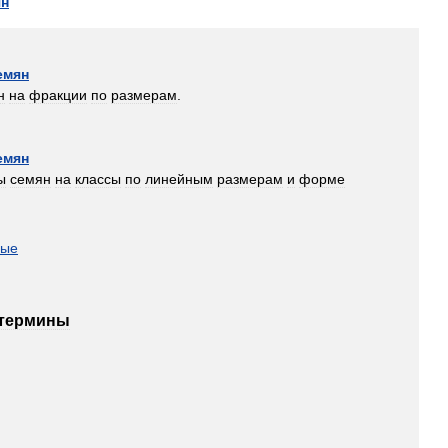
ян
емян
н
на
фракции
по
размерам
.
емян
ы
семян
на
классы
по
линейным
размерам
и
форме
ные
термины