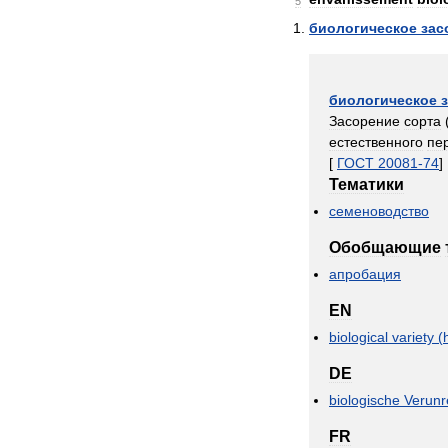
5
биологическое
зас
биологическое
Засорение
сорта
естественного
пе
[
ГОСТ
20081
-
74
]
Тематики
семеноводство
Обобщающие
апробация
EN
biological
variety
(
DE
biologische
Verunr
FR