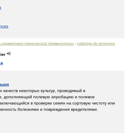
g
nces
ь
нормативно
-
технической
терминологии
calibrage
de
semences
>
ier
ия
ация
х
качеств
некоторых
культур
,
проводимый
в
е
,
дополняющий
полевую
апробацию
и
полевое
аключающийся
в
проверке
семян
на
сортовую
чистоту
или
женность
болезнями
и
повреждения
вредителями
.