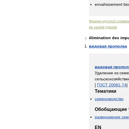
envahissement
bi
Франко
-
русский
словар
de
variété
,
hybride
élimination
des
imp
6
видовая
прополка
видовая
пропол
Удаление
из
семе
сельскохозяйств
[
ГОСТ
20081
-
74
]
Тематики
семеноводство
Обобщающие
размножение
сем
EN