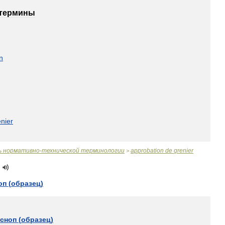
термины
on
enier
ь
нормативно
-
технической
терминологии
approbation
de
grenier
>
оп
(
образец
)
сноп
(
образец
)