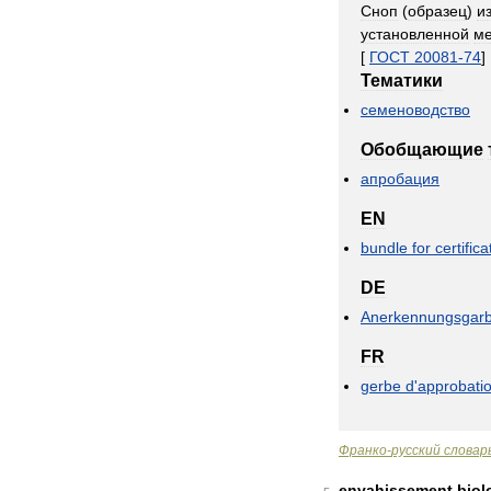
Сноп
(
образец
)
и
установленной
ме
[
ГОСТ
20081
-
74
]
Тематики
семеноводство
Обобщающие
апробация
EN
bundle
for
certifica
DE
Anerkennungsgar
FR
gerbe
d
'
approbati
Франко
-
русский
словар
envahissement
biol