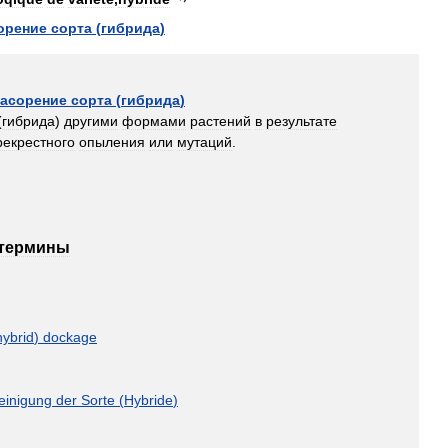
орение
сорта
(
гибрида
)
засорение
сорта
(
гибрида
)
(
гибрида
)
другими
формами
растений
в
результате
рекрестного
опыления
или
мутаций
.
термины
hybrid
)
dockage
einigung
der
Sorte
(
Hybride
)