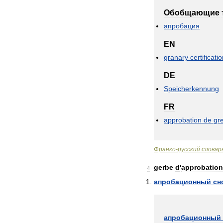
Обобщающие
апробация
EN
granary
certificati
DE
Speicherkennung
FR
approbation
de
gr
Франко
-
русский
словар
gerbe
d
'
approbation
4
апробационный
сн
апробационный