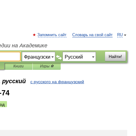
Запомнить сайт
Словарь на свой сайт
RU
едии на Академике
Найти!
Книги
Игры ⚽
 русский
с русского на французский
-74
од