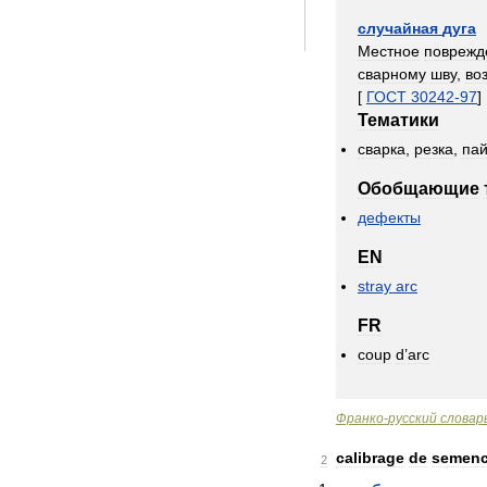
случайная
дуга
Местное
поврежд
сварному
шву
,
во
[
ГОСТ
30242
-
97
]
Тематики
сварка
,
резка
,
пай
Обобщающие
дефекты
EN
stray
arc
FR
coup
d
’
arc
Франко
-
русский
словар
calibrage
de
semen
2