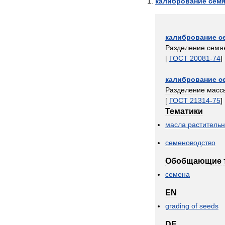
калибрование
сем
калибрование
с
Разделение
семя
[
ГОСТ
20081
-
74
]
калибрование
с
Разделение
масс
[
ГОСТ
21314
-
75
]
Тематики
масла
раститель
семеноводство
Обобщающие
семена
EN
grading
of
seeds
DE