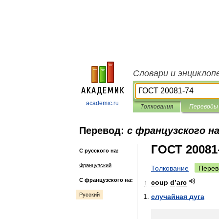
Словари и энциклоп
academic.ru
Толкования
Переводы
Перевод:
с французского на
ГОСТ 20081
С русского на:
Французский
Толкование
Перев
С французского на:
coup
d
’
arc
1
Русский
случайная
дуга