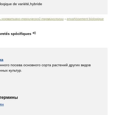
oloqique
de
variété
,
hybride
ь
нормативно
-
технической
терминологии
envahissement
bioloqique
>
uretés
spécifiques
ка
нного
посева
основного
сорта
растений
других
видов
енных
культур
.
термины
ян