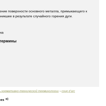
ение
поверхности
основного
металла
,
примыкающего
к
зникшее
в
результате
случайного
горения
дуги
.
ка
термины
ь
нормативно
-
технической
терминологии
coup
d
’
arc
>
ces