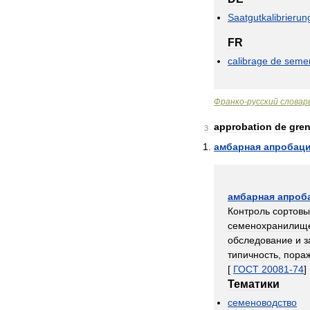
Saatgutkalibrierun
FR
calibrage
de
seme
Франко
-
русский
словар
approbation
de
gren
3
амбарная
апробац
амбарная
апроб
Контроль
сортовы
семенохранилищ
обследование
и
з
типичность
,
пора
[
ГОСТ
20081
-
74
]
Тематики
семеноводство