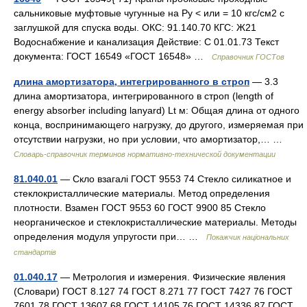
сальниковые муфтовые чугунные на Ру < или = 10 кгс/см2 с
заглушкой для спуска воды. ОКС: 91.140.70 КГС: Ж21
Водоснабжение и канализация Действие: С 01.01.73 Текст
документа: ГОСТ 16549 «ГОСТ 16548» …
Справочник ГОСТов
длина амортизатора, интегрированного в строп
— 3.3
длина амортизатора, интегрированного в строп (length of
energy absorber including lanyard) Lt м: Общая длина от одного
конца, воспринимающего нагрузку, до другого, измеряемая при
отсутствии нагрузки, но при условии, что амортизатор,… …
Словарь-справочник терминов нормативно-технической документации
81.040.01
— Скло взагалі ГОСТ 9553 74 Стекло силикатное и
стеклокристаллические материалы. Метод определения
плотности. Взамен ГОСТ 9553 60 ГОСТ 9900 85 Стекло
неорганическое и стеклокристаллические материалы. Методы
определения модуля упругости при… …
Покажчик національних
стандартів
01.040.17
— Метрология и измерения. Физические явления
(Словари) ГОСТ 8.127 74 ГОСТ 8.271 77 ГОСТ 7427 76 ГОСТ
7601 78 ГОСТ 13607 68 ГОСТ 14105 76 ГОСТ 14336 87 ГОСТ