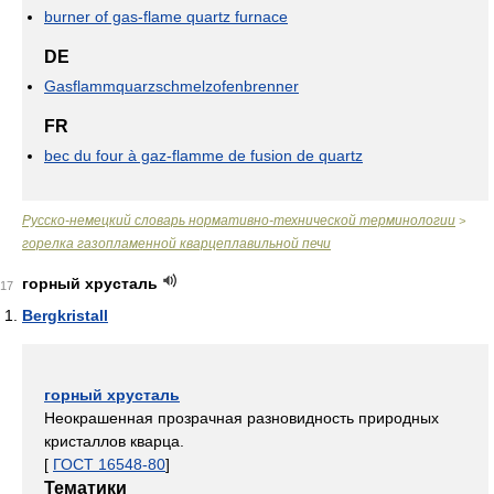
burner of gas-flame quartz furnace
DE
Gasflammquarzschmelzofenbrenner
FR
bec du four à gaz-flamme de fusion de quartz
Русско-немецкий словарь нормативно-технической терминологии
>
горелка газопламенной кварцеплавильной печи
горный хрусталь
17
Bergkristall
горный хрусталь
Неокрашенная прозрачная разновидность природных
кристаллов кварца.
[
ГОСТ 16548-80
]
Тематики