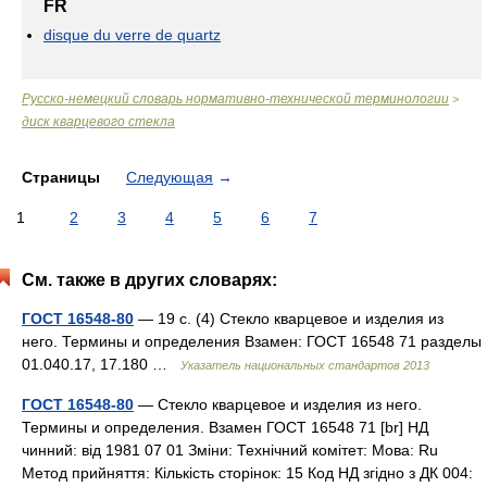
FR
disque du verre de quartz
Русско-немецкий словарь нормативно-технической терминологии
>
диск кварцевого стекла
Страницы
Следующая
→
1
2
3
4
5
6
7
См. также в других словарях:
ГОСТ 16548-80
— 19 с. (4) Стекло кварцевое и изделия из
него. Термины и определения Взамен: ГОСТ 16548 71 разделы
01.040.17, 17.180 …
Указатель национальных стандартов 2013
ГОСТ 16548-80
— Стекло кварцевое и изделия из него.
Термины и определения. Взамен ГОСТ 16548 71 [br] НД
чинний: від 1981 07 01 Зміни: Технічний комітет: Мова: Ru
Метод прийняття: Кількість сторінок: 15 Код НД згідно з ДК 004: