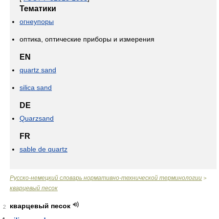
Тематики
огнеупоры
оптика, оптические приборы и измерения
EN
quartz sand
silica sand
DE
Quarzsand
FR
sable de quartz
Русско-немецкий словарь нормативно-технической терминологии
>
кварцевый песок
кварцевый песок
2