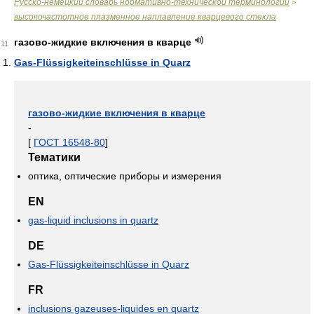
Русско-немецкий словарь нормативно-технической терминологии
>
высокочастотное плазменное наплавление кварцевого стекла
газово-жидкие включения в кварце
11
Gas-Flüssigkeiteinschlüsse in Quarz
газово-жидкие включения в кварце
-
[
ГОСТ 16548-80
]
Тематики
оптика, оптические приборы и измерения
EN
gas-liquid inclusions in quartz
DE
Gas-Flüssigkeiteinschlüsse in Quarz
FR
inclusions gazeuses-liquides en quartz