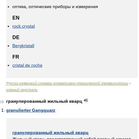
оптика, оптические приборы и измерения
EN
rock crystal
DE
Bergkristall
FR
cristal de roche
Русско-немецкий словарь нормативно-технической терминологии
>
горный хрусталь
гранулированный жильный кварц
18
granulierter Gangquarz
гранулированный жильный кварц