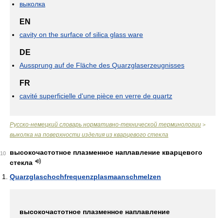
выколка
EN
cavity on the surface of silica glass ware
DE
Aussprung auf de Fläche des Quarzglaserzeugnisses
FR
cavité superficielle d'une pièce en verre de quartz
Русско-немецкий словарь нормативно-технической терминологии
>
выколка на поверхности изделия из кварцевого стекла
высокочастотное плазменное наплавление кварцевого
10
стекла
Quarzglaschochfrequenzplasmaanschmelzen
высокочастотное плазменное наплавление