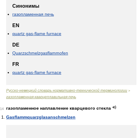
Синонимы
газопламенная печь
EN
quartz gas-flame furnace
DE
Quarzschmelzgasflammofen
FR
quartz gas-flame furnace
Русско-немецкий словарь нормативно-технической терминологии
>
газопламенная кварцеплавильная печь
газопламенное наплавление кварцевого стекла
14
Gasflammquarzglasanschmelzen