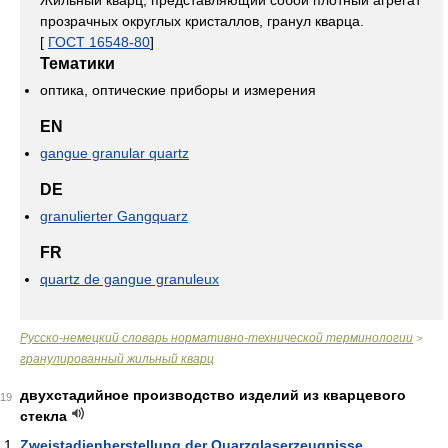
Жильный кварц, представляющий собой плотный агрегат
прозрачных округлых кристаллов, гранул кварца.
[
ГОСТ 16548-80
]
Тематики
оптика, оптические приборы и измерения
EN
gangue granular quartz
DE
granulierter Gangquarz
FR
quartz de gangue granuleux
Русско-немецкий словарь нормативно-технической терминологии
>
гранулированный жильный кварц
двухстадийное производство изделий из кварцевого
19
стекла
Zweistadienherstellung der Quarzglaserzeugnisse