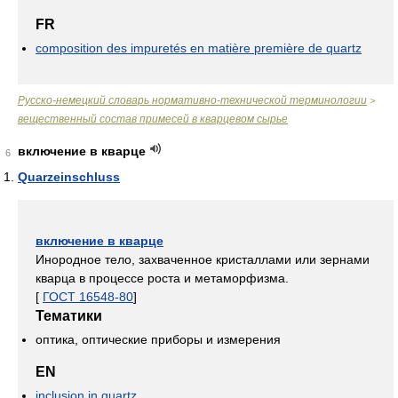
FR
composition des impuretés en matière première de quartz
Русско-немецкий словарь нормативно-технической терминологии
>
вещественный состав примесей в кварцевом сырье
включение в кварце
6
Quarzeinschluss
включение в кварце
Инородное тело, захваченное кристаллами или зернами
кварца в процессе роста и метаморфизма.
[
ГОСТ 16548-80
]
Тематики
оптика, оптические приборы и измерения
EN
inclusion in quartz