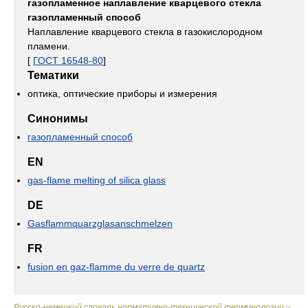
газопламенное наплавление кварцевого стекла
газопламенный способ
Наплавление кварцевого стекла в газокислородном
пламени.
[
ГОСТ 16548-80
]
Тематики
оптика, оптические приборы и измерения
Синонимы
газопламенный способ
EN
gas-flame melting of silica glass
DE
Gasflammquarzglasanschmelzen
FR
fusion en gaz-flamme du verre de quartz
Русско-немецкий словарь нормативно-технической терминологии
>