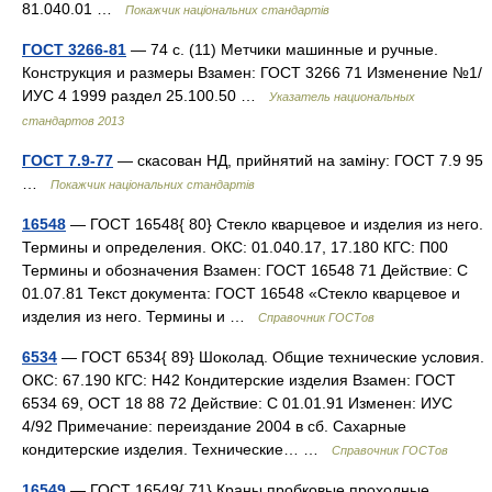
81.040.01 …
Покажчик національних стандартів
ГОСТ 3266-81
— 74 с. (11) Метчики машинные и ручные.
Конструкция и размеры Взамен: ГОСТ 3266 71 Изменение №1/
ИУС 4 1999 раздел 25.100.50 …
Указатель национальных
стандартов 2013
ГОСТ 7.9-77
— скасован НД, прийнятий на заміну: ГОСТ 7.9 95
…
Покажчик національних стандартів
16548
— ГОСТ 16548{ 80} Стекло кварцевое и изделия из него.
Термины и определения. ОКС: 01.040.17, 17.180 КГС: П00
Термины и обозначения Взамен: ГОСТ 16548 71 Действие: С
01.07.81 Текст документа: ГОСТ 16548 «Стекло кварцевое и
изделия из него. Термины и …
Справочник ГОСТов
6534
— ГОСТ 6534{ 89} Шоколад. Общие технические условия.
ОКС: 67.190 КГС: Н42 Кондитерские изделия Взамен: ГОСТ
6534 69, ОСТ 18 88 72 Действие: С 01.01.91 Изменен: ИУС
4/92 Примечание: переиздание 2004 в сб. Сахарные
кондитерские изделия. Технические… …
Справочник ГОСТов
16549
— ГОСТ 16549{ 71} Краны пробковые проходные