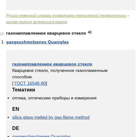
Русско-немецкий словарь нормативно-технической терминологии
>
газово-жидкие включения в кварце
газонаплавленное кварцевое стекло
12
gasgeschmolzenes Quarzglas
газонаплавленное кварцевое стекло
Кварцевое стекло, полученное газопламенным
способом.
[
ГОСТ 16548-80
]
Тематики
оптика, оптические приборы и измерения
EN
silica glass melted by gas-flame method
DE
gasgeschmolzenes Quarzglas