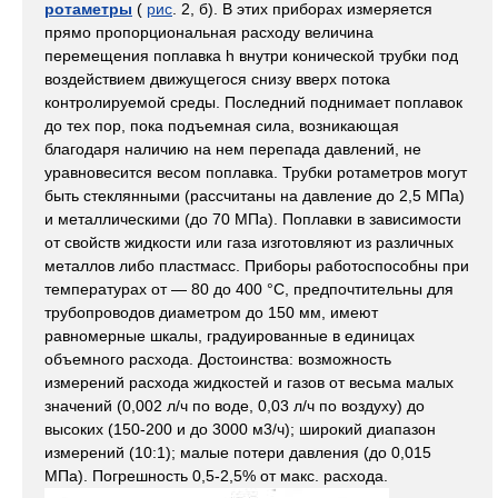
ротаметры
(
рис
. 2, б). В этих приборах измеряется
прямо пропорциональная расходу величина
перемещения поплавка h внутри конической трубки под
воздействием движущегося снизу вверх потока
контролируемой среды. Последний поднимает поплавок
до тех пор, пока подъемная сила, возникающая
благодаря наличию на нем перепада давлений, не
уравновесится весом поплавка. Трубки ротаметров могут
быть стеклянными (рассчитаны на давление до 2,5 МПа)
и металлическими (до 70 МПа). Поплавки в зависимости
от свойств жидкости или газа изготовляют из различных
металлов либо пластмасс. Приборы работоспособны при
температурах от — 80 до 400 °С, предпочтительны для
трубопроводов диаметром до 150 мм, имеют
равномерные шкалы, градуированные в единицах
объемного расхода. Достоинства: возможность
измерений расхода жидкостей и газов от весьма малых
значений (0,002 л/ч по воде, 0,03 л/ч по воздуху) до
высоких (150-200 и до 3000 м3/ч); широкий диапазон
измерений (10:1); малые потери давления (до 0,015
МПа). Погрешность 0,5-2,5% от макс. расхода.