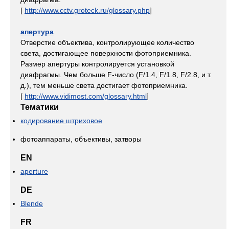
[
http://www.cctv.groteck.ru/glossary.php
]
апертура
Отверстие объектива, контролирующее количество
света, достигающее поверхности фотоприемника.
Размер апертуры контролируется установкой
диафрагмы. Чем больше F-число (F/1.4, F/1.8, F/2.8, и т.
д.), тем меньше света достигает фотоприемника.
[
http://www.vidimost.com/glossary.html
]
Тематики
кодирование штриховое
фотоаппараты, объективы, затворы
EN
aperture
DE
Blende
FR