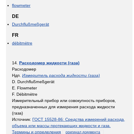
flowmeter
DE
Durchflußmeßgerät
FR
débitmètre
14.
Расходомер жидкости (газа)
Расходомер
Ндп.
Измеритель расхода жидкости (газа)
D. Durchflußmeßgerät
E. Flowmeter
F. Débitmètre
Измерительный прибор или совокупность приборов,
предназначенных для измерения расхода жидкости
(газа)
Источник:
ГОСТ 15528-86: Средства измерений расхода,
объема или массы протекающих жидкости и газа.
Термины и определения
оригинал документа