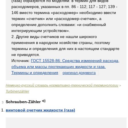
(газа) образуются по моделям: в термин для видов
расходомеров, указанных в пп. 86 - 112; 117 - 127; 139 -
146 вместо термина «расходомер» необходимо ввести
термин «счетчик» или «расходомер-счетчик», а
определение дополнить словами: «и снабженный
интегрирующим устройством».
2. Другие виды счетчиков не нашли широкого
применения в народном хозяйстве страны, поэтому
термины и определения для них в настоящем стандарте
не приводятся.
Источник:
ГОСТ 15528-86: Средства измерений расхода,
объема или массы протекающих жидкости и газа.
Термины и определения
оригинал документа
Немецко-русский словарь нормативно-технической терминологии
>
Turbinenzähler
Schrauben-Zähler
3
винтовой счетчик жидкости (газа)