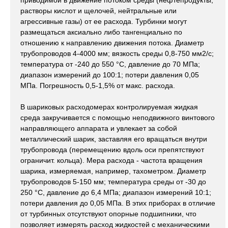
приводимой в движение потоком среды (нефтепродукты,
растворы кислот и щелочей, нейтральные или
агрессивные газы) от ее расхода. Турбинки могут
размещаться аксиально либо тангенциально по
отношению к направлению движения потока. Диаметр
трубопроводов 4-4000 мм; вязкость среды 0,8-750 мм2/с;
температура от -240 до 550 °С, давление до 70 МПа;
диапазон измерений до 100:1; потери давления 0,05
МПа. Погрешность 0,5-1,5% от макс. расхода.
В шариковых расходомерах контролируемая жидкая
среда закручивается с помощью неподвижного винтового
направляющего аппарата и увлекает за собой
металлический шарик, заставляя его вращаться внутри
трубопровода (перемещению вдоль оси препятствуют
ограничит. кольца). Мера расхода - частота вращения
шарика, измеряемая, например, тахометром. Диаметр
трубопроводов 5-150 мм; температура среды от -30 до
250 °С, давление до 6,4 МПа; диапазон измерений 10:1;
потери давления до 0,05 МПа. В этих приборах в отличие
от турбинных отсутствуют опорные подшипники, что
позволяет измерять расход жидкостей с механическими