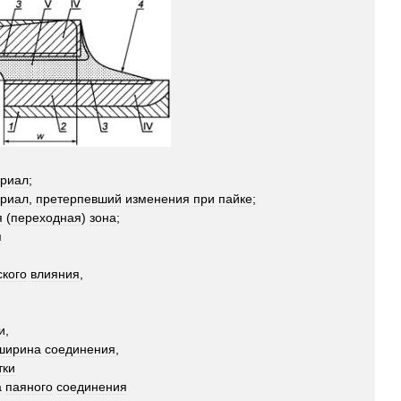
риал
;
риал
,
претерпевший
изменения
при
пайке
;
я
(
переходная
)
зона
;
я
ского
влияния
,
и
,
ширина
соединения
,
тки
а
паяного
соединения