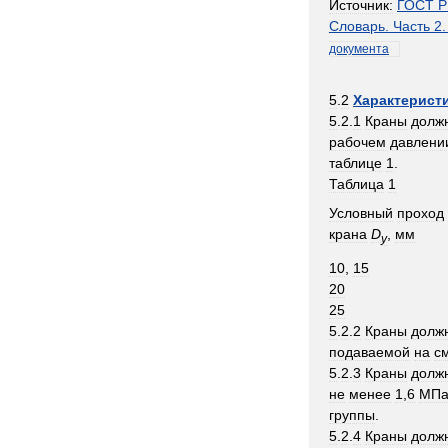
Источник:
ГОСТ
Р
Словарь
.
Часть
2
документа
5
.
2
Характерист
5
.
2
.
1
Краны
долж
рабочем
давлени
таблице
1
.
Таблица
1
Условный
проход
крана
D
,
мм
y
10
,
15
20
25
5
.
2
.
2
Краны
долж
подаваемой
на
с
5
.
2
.
3
Краны
долж
не
менее
1
,
6
МП
группы
.
5
.
2
.
4
Краны
долж