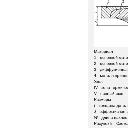
Материал
1
-
основной
мате
2
-
основной
мате
3
-
диффузионна
4
-
металл
припо
Узел
IV
-
зона
термиче
V
-
паяный
шов
Размеры
t
-
толщина
детал
J
-
эффективная
W
-
длина
нахлес
Рисунок
5
-
Схем