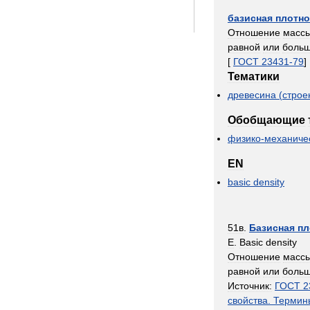
базисная
плотно
Отношение
масс
равной
или
боль
[
ГОСТ
23431
-
79
]
Тематики
древесина
(
строе
Обобщающие
физико
-
механиче
EN
basic
density
51в
.
Базисная
пл
E
.
Basic
density
Отношение
масс
равной
или
боль
Источник:
ГОСТ
2
свойства
.
Термин