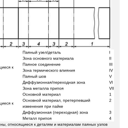
Паяный
узел
/
деталь
I
Зона
основного
материала
II
Паяное
соединение
III
щиеся
к
Зона
термического
влияния
IV
Паяный
шов
V
Диффузионная
/
переходная
зона
VI
Зона
металла
припоя
VII
Основной
материал
1
Основной
материал
,
претерпевший
2
щиеся
к
изменения
при
пайке
Диффузионная
(
переходная
)
зона
3
Металл
припоя
4
ины
,
относящиеся
к
деталям
и
материалам
паяных
узлов