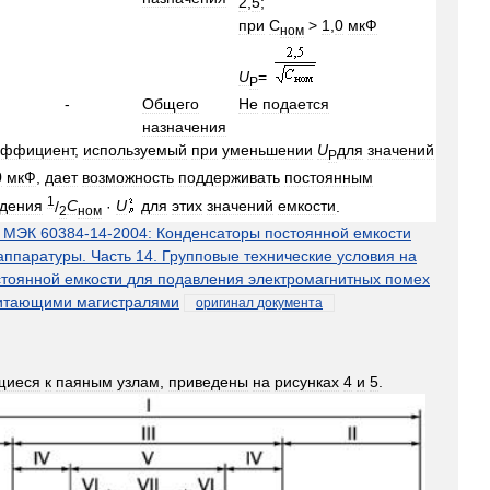
2
,
5
;
при
С
>
1
,
0
мкФ
ном
U
=
Р
-
Общего
Не
подается
назначения
эффициент
,
используемый
при
уменьшении
U
для
значений
Р
0
мкФ
,
дает
возможность
поддерживать
постоянным
1
едения
/
С
·
U
для
этих
значений
емкости
.
2
ном
МЭК
60384
-
14
-
2004:
Конденсаторы
постоянной
емкости
аппаратуры
.
Часть
14
.
Групповые
технические
условия
на
стоянной
емкости
для
подавления
электромагнитных
помех
итающими
магистралями
оригинал
документа
щиеся
к
паяным
узлам
,
приведены
на
рисунках
4
и
5
.