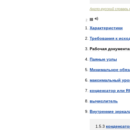
Англо
-
русский
словарь
III
2
Характеристики
Требования
к
исхо
Рабочая
документа
Паяные
узлы
Минимальное
обяз
максимальный
уро
конденсатор
или
R
вычислитель
Внутренние
зеркал
1
.
5
.
3
конденсато