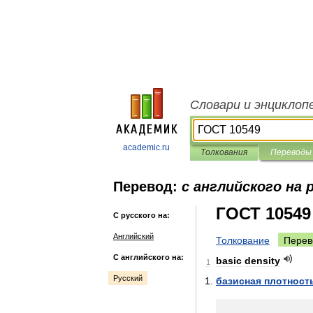
Словари и энциклоп
academic.ru
Толкования
Переводы
Перевод:
с английского на 
ГОСТ 10549
С русского на:
Английский
Толкование
Перев
С английского на:
basic
density
1
Русский
базисная
плотност