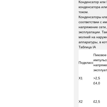
Конденсатор
или
конденсатора
или
током
.
Конденсаторы
кл
соответствии
с
им
напряжение
сети
эксплуатации
.
Та
молний
на
наруж
аппаратуры
,
в
ко
Таблица
IA
Пиковое
импульс
Подкласс
напряже
эксплуа
Х1
>
2
,
5
£
4
,
0
Х2
£
2
,
5