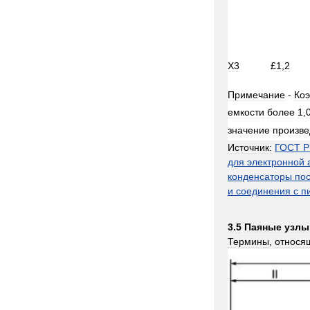
Х3
£
1
,
2
Примечание
-
Ко
емкости
более
1
,
значение
произв
Источник:
ГОСТ
Р
для
электронной
конденсаторы
по
и
соединения
с
п
3
.
5
Паяные
узлы
Термины
,
относя