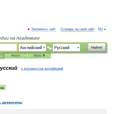
Запомнить сайт
Словарь на свой сайт
RU
едии на Академике
Найти!
Книги
Игры ⚽
русский
с русского на английский
од
ь
древесины