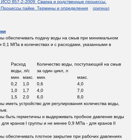
ИСО
857
-
2
-
2009:
Сварка
и
родственные
процессы
.
.
Процессы
пайки
.
Термины
и
определения
оригинал
ики
ны
обеспечивать
подачу
воды
на
смыв
при
минимальном
и
0
,
1
МПа
в
количествах
и
с
расходами
,
указанными
в
Расход
Количество
воды
,
поступающей
на
смыв
воды
,
л
/
с
за
один
цикл
,
л
мин
.
макс
.
мин
.
макс
.
0
,
2
1
,
0
0
,
6
4
,
0
1
,
0
1
,
7
4
,
0
7
,
0
1
,
5
2
,
0
6
,
0
8
,
0
ны
иметь
устройство
для
регулирования
количества
воды
,
мыв
.
ны
быть
герметичны
и
выдерживать
пробное
давление
воды
а
для
кранов
I
группы
и
не
менее
0
,
9
МПа
-
для
кранов
II
ны
обеспечивать
плотное
закрытие
при
рабочих
давлениях