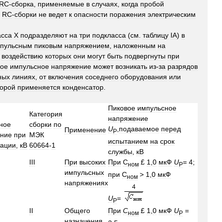
RC
-
сборка
,
применяемые
в
случаях
,
когда
пробой
RC
-
сборки
не
ведет
к
опасности
поражения
электрическим
асса
X
подразделяют
на
три
подкласса
(
см
.
таблицу
IA
)
в
пульсным
пиковым
напряжением
,
наложенным
на
,
воздействию
которых
они
могут
быть
подвергнуты
при
кое
импульсное
напряжение
может
возникать
из
-
за
разрядов
ных
линиях
,
от
включения
соседнего
оборудования
или
торой
применяется
конденсатор
.
Пиковое
импульсное
Категория
напряжение
ное
сборки
по
U
,
подаваемое
перед
Применение
P
ние
при
МЭК
испытанием
на
срок
тации
,
кВ
60664
-
1
службы
,
кВ
III
При
высоких
При
С
£
1
,
0
мкФ
U
=
4
;
ном
Р
импульсных
при
С
>
1
,
0
мкФ
ном
напряжениях
U
=
Р
II
Общего
При
С
£
1
,
0
мкФ
U
=
ном
Р
назначения