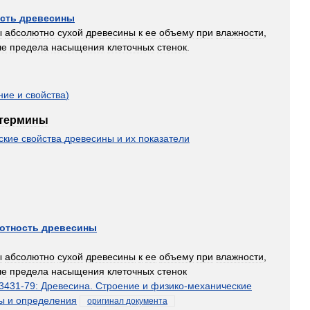
сть
древесины
ы
абсолютно
сухой
древесины
к
ее
объему
при
влажности
,
ше
предела
насыщения
клеточных
стенок
.
ние
и
свойства
)
термины
ские
свойства
древесины
и
их
показатели
отность
древесины
ы
абсолютно
сухой
древесины
к
ее
объему
при
влажности
,
ше
предела
насыщения
клеточных
стенок
3431
-
79:
Древесина
.
Строение
и
физико
-
механические
ы
и
определения
оригинал
документа