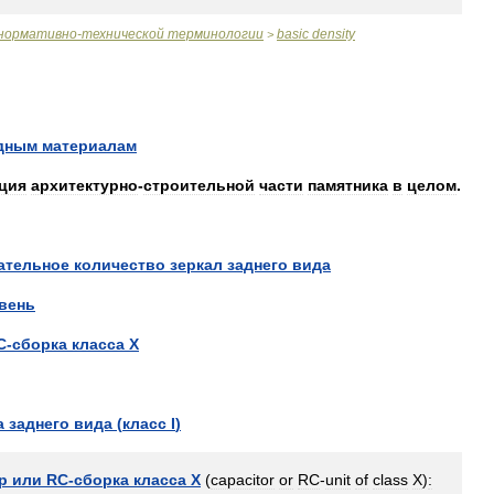
нормативно
-
технической
терминологии
basic
density
>
дным
материалам
ция
архитектурно
-
строительной
части
памятника
в
целом
.
ательное
количество
зеркал
заднего
вида
вень
C
-
сборка
класса
X
а
заднего
вида
(
класс
I
)
р
или
RC
-
сборка
класса
X
(
capacitor
or
RC
-
unit
of
class
X
)
: