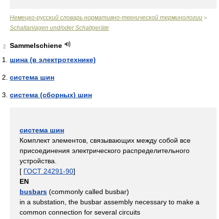
Немецко-русский словарь нормативно-технической терминологии
>
Schaltanlagen und/oder Schaltgeräte
Sammelschiene
2
шина (в электротехнике)
система шин
система (сборных) шин
система шин
Комплект элементов, связывающих между собой все
присоединения электрического распределительного
устройства.
[
ГОСТ 24291-90
]
EN
busbars
(commonly called busbar)
in a substation, the busbar assembly necessary to make a
common connection for several circuits