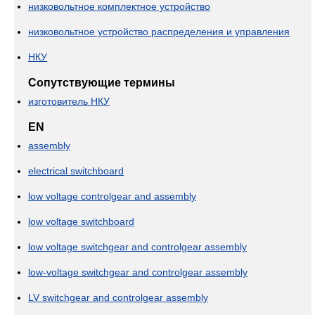
низковольтное комплектное устройство
низковольтное устройство распределения и управления
НКУ
Сопутствующие термины
изготовитель НКУ
EN
assembly
electrical switchboard
low voltage controlgear and assembly
low voltage switchboard
low voltage switchgear and controlgear assembly
low-voltage switchgear and controlgear assembly
LV switchgear and controlgear assembly