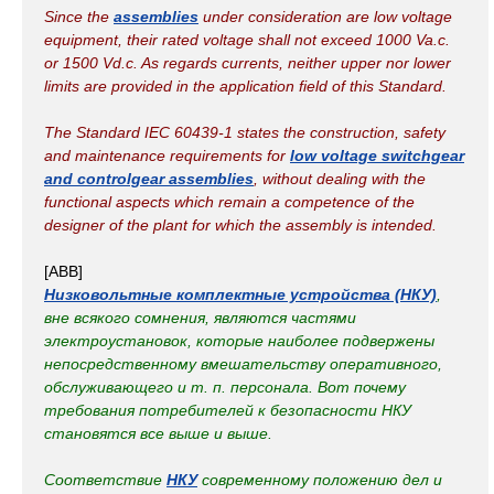
Since the
assemblies
under consideration are low voltage
equipment, their rated voltage shall not exceed 1000 Va.c.
or 1500 Vd.c. As regards currents, neither upper nor lower
limits are provided in the application field of this Standard.
The Standard IEC 60439-1 states the construction, safety
and maintenance requirements for
low voltage switchgear
and controlgear assemblies
, without dealing with the
functional aspects which remain a competence of the
designer of the plant for which the assembly is intended.
[ABB]
Низковольтные комплектные устройства (НКУ)
,
вне всякого сомнения, являются частями
электроустановок, которые наиболее подвержены
непосредственному вмешательству оперативного,
обслуживающего и т. п. персонала. Вот почему
требования потребителей к безопасности НКУ
становятся все выше и выше.
Соответствие
НКУ
современному положению дел и