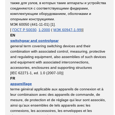
также для узлов, в которых такие аппараты и устройства
соединяются с соответствующими фидерами,
комплектующим оборудованием, оболочками и
опорными конструкциями.
МЭК 60050 (441-11-01) [1].
[
ГОСТ Р 50030
.
1-2000
(
МЭК 60947-1-99
)]
EN
switchgear and controlgear
general term covering switching devices and their
combination with associated control, measuring, protective
and regulating equipment, also assemblies of such devices
and equipment with associated interconnections,
accessories, enclosures and supporting structures
[IEC 62271-1, ed. 1.0 (2007-10)]
FR
appareillage
terme général applicable aux appareils de connexion et à
leur combinaison avec des appareils de commande, de
mesure, de protection et de réglage qui leur sont associés,
ainsi qu’aux ensembles de tels appareils avec les
connexions, les accessoires, les enveloppes et les