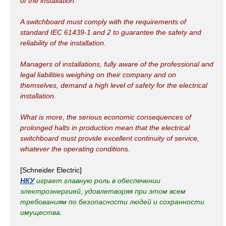
of the installation.
A switchboard must comply with the requirements of
standard IEC 61439-1 and 2 to guarantee the safety and
reliability of the installation.
Managers of installations, fully aware of the professional and
legal liabilities weighing on their company and on
themselves, demand a high level of safety for the electrical
installation.
What is more, the serious economic consequences of
prolonged halts in production mean that the electrical
switchboard must provide excellent continuity of service,
whatever the operating conditions.
[Schneider Electric]
НКУ
играет главную роль в обеспечении
электроэнергией, удовлетворяя при этом всем
требованиям по безопасности людей и сохранности
имущества.