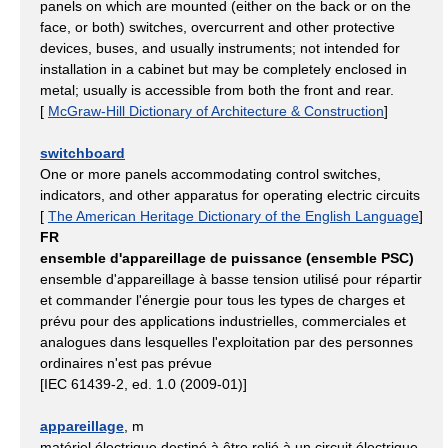
panels on which are mounted (either on the back or on the
face, or both) switches, overcurrent and other protective
devices, buses, and usually instruments; not intended for
installation in a cabinet but may be completely enclosed in
metal; usually is accessible from both the front and rear.
[
McGraw-Hill Dictionary of Architecture & Construction
]
switchboard
One or more panels accommodating control switches,
indicators, and other apparatus for operating electric circuits
[
The American Heritage Dictionary of the English Language
]
FR
ensemble d'appareillage de puissance (ensemble PSC)
ensemble d'appareillage à basse tension utilisé pour répartir
et commander l'énergie pour tous les types de charges et
prévu pour des applications industrielles, commerciales et
analogues dans lesquelles l'exploitation par des personnes
ordinaires n'est pas prévue
[IEC 61439-2, ed. 1.0 (2009-01)]
appareillage
, m
matériel électrique destiné à être relié à un circuit électrique