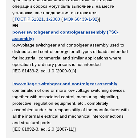
операции сборки могут быть выполнены на месте
установки, вне предприятия-изготовителя.
[
ГОСТ Р 51321
.
1-2000
(
МЭК 60439-1-92
)]
EN
power switchgear and controlgear assembly (PSC-
assembly)
low-voltage switchgear and controlgear assembly used to
distribute and control energy for all types of loads, intended
for industrial, commercial and similar applications where
operation by ordinary persons is not intended
[IEC 61439-2, ed. 1.0 (2009-01)]
low-voltage switchgear and controlgear assembly
combination of one or more low-voltage switching devices
together with associated control, measuring, signalling,
protective, regulation equipment, etc., completely
assembled under the responsibility of the manufacturer with
all the internal electrical and mechanical interconnections
and structural parts.
[IEC 61892-3, ed. 2.0 (2007-11)]