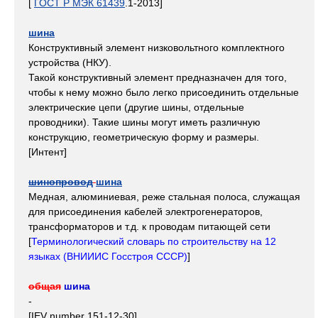
[
ГОСТ Р МЭК 61439
.1-2013]
шина
Конструктивный элемент низковольтного комплектного
устройства (НКУ).
Такой конструктивный элемент предназначен для того,
чтобы к нему можно было легко присоединить отдельные
электрические цепи (другие шины, отдельные
проводники). Такие шины могут иметь различную
конструкцию, геометрическую форму и размеры.
[Интент]
шинопровод
шина
Медная, алюминиевая, реже стальная полоса, служащая
для присоединения кабелей электрогенераторов,
трансформаторов и т.д. к проводам питающей сети
[
Терминологический словарь по строительству на 12
языках (ВНИИИС Госстроя СССР)
]
общая
шина
-
[IEV number 151-12-30]