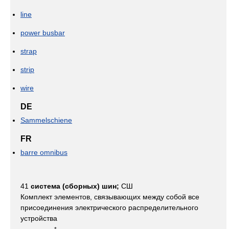
line
power busbar
strap
strip
wire
DE
Sammelschiene
FR
barre omnibus
41
система (сборных) шин;
СШ
Комплект элементов, связывающих между собой все
присоединения электрического распределительного
устройства