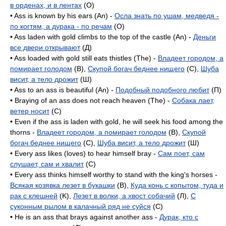
в орденах, и в лентах
(O)
• Ass is known by his ears (An) -
Осла знать по ушам, медведя -
по когтям, а дурака - по речам
(O)
• Ass laden with gold climbs to the top of the castle (An) -
Деньги
все двери открывают
(Д)
• Ass loaded with gold still eats thistles (The) -
Владеет городом, а
помирает голодом
(B),
Скупой богач беднее нищего
(C),
Шуба
висит, а тело дрожит
(Ш)
• Ass to an ass is beautiful (An) -
Подобный подобного любит
(П)
• Braying of an ass does not reach heaven (The) -
Собака лает,
ветер носит
(C)
• Even if the ass is laden with gold, he will seek his food among the
thorns -
Владеет городом, а помирает голодом
(B),
Скупой
богач беднее нищего
(C),
Шуба висит, а тело дрожит
(Ш)
• Every ass likes (loves) to hear himself bray -
Сам поет, сам
слушает, сам и хвалит
(C)
• Every ass thinks himself worthy to stand with the king's horses -
Всякая козявка лезет в букашки
(B),
Куда конь с копытом, туда и
рак с клешней
(K),
Лезет в волки, а хвост собачий
(Л),
С
суконным рылом в калачный ряд не суйся
(C)
• He is an ass that brays against another ass -
Дурак, кто с