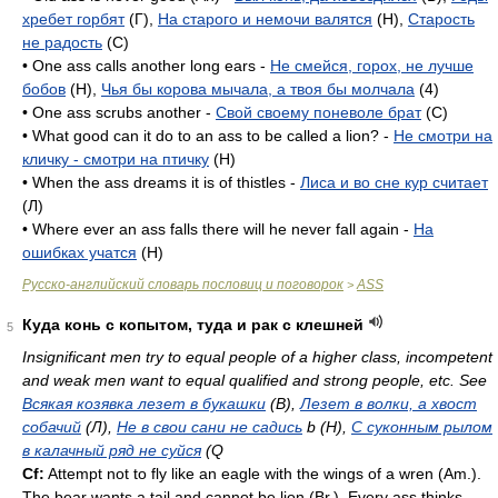
хребет горбят
(Г),
На старого и немочи валятся
(H),
Старость
не радость
(C)
• One ass calls another long ears -
Не смейся, горох, не лучше
бобов
(H),
Чья бы корова мычала, а твоя бы молчала
(4)
• One ass scrubs another -
Свой своему поневоле брат
(C)
• What good can it do to an ass to be called a lion? -
Не смотри на
кличку - смотри на птичку
(H)
• When the ass dreams it is of thistles -
Лиса и во сне кур считает
(Л)
• Where ever an ass falls there will he never fall again -
На
ошибках учатся
(H)
Русско-английский словарь пословиц и поговорок
ASS
>
Куда конь с копытом, туда и рак с клешней
5
Insignificant men try to equal people of a higher class, incompetent
and weak men want to equal qualified and strong people, etc. See
Всякая козявка лезет в букашки
(B),
Лезет в волки, а хвост
собачий
(Л),
Не в свои сани не садись
b (H),
С суконным рылом
в калачный ряд не суйся
(Q
Cf:
Attempt not to fly like an eagle with the wings of a wren (
Am.
).
The bear wants a tail and cannot be lion (
Br.
). Every ass thinks