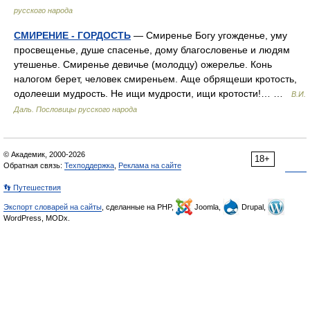
русского народа
СМИРЕНИЕ - ГОРДОСТЬ
— Смиренье Богу угожденье, уму
просвещенье, душе спасенье, дому благословенье и людям
утешенье. Смиренье девичье (молодцу) ожерелье. Конь
налогом берет, человек смиреньем. Аще обрящеши кротость,
одолееши мудрость. Не ищи мудрости, ищи кротости!… …
В.И.
Даль. Пословицы русского народа
© Академик, 2000-2026
18+
Обратная связь:
Техподдержка
,
Реклама на сайте
👣 Путешествия
Экспорт словарей на сайты
, сделанные на PHP,
Joomla,
Drupal,
WordPress, MODx.