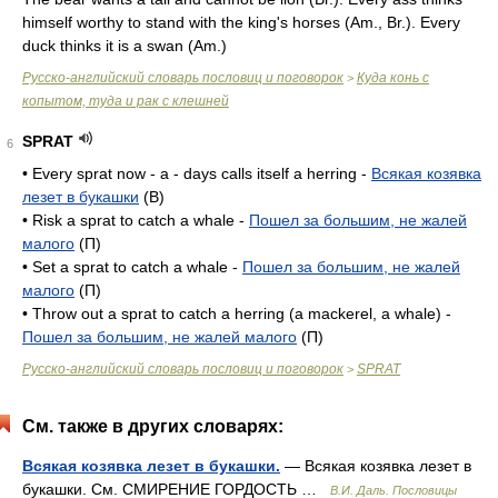
himself worthy to stand with the king's horses (
Am.
,
Br.
). Every
duck thinks it is a swan (
Am.
)
Русско-английский словарь пословиц и поговорок
Куда конь с
>
копытом, туда и рак с клешней
SPRAT
6
• Every sprat now - a - days calls itself a herring -
Всякая козявка
лезет в букашки
(B)
• Risk a sprat to catch a whale -
Пошел за большим, не жалей
малого
(П)
• Set a sprat to catch a whale -
Пошел за большим, не жалей
малого
(П)
• Throw out a sprat to catch a herring (a mackerel, a whale) -
Пошел за большим, не жалей малого
(П)
Русско-английский словарь пословиц и поговорок
SPRAT
>
См. также в других словарях:
Всякая козявка лезет в букашки.
— Всякая козявка лезет в
букашки. См. СМИРЕНИЕ ГОРДОСТЬ …
В.И. Даль. Пословицы