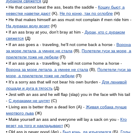
дураком свяжется
(Д)
• He that cannot beat the ass, beats the saddle -
Кошку бьют, а
невестке наветки дают
(K),
Не по коню, так по оглобле
(H)
• He that makes himself an ass must not complain if men ride him -
На дураках воду возят
(H)
• If an ass bray at you, don't bray at him -
Дурак, кто с дураком
свяжется
(Д)
• If an ass goes a - traveling, he'll not come back a horse -
Ворона
за море летала, а умнее не стала
(B),
Полетели гуси за море, а
прилетели тоже не лебеди
(П)
• If an ass goes a - travelling, he will not come home a horse -
Ворона за море летала, а умнее не стала
(B),
Полетели гуси за
море, а прилетели тоже не лебеди
(П)
• It's a sorry ass that will not bear his own burden -
Для ленивой
лошади и дуга в тягость
(Д)
• Jest with an ass and he will flap (slap) you in the face with his tail
-
С дураками не шутят
(C)
• Living ass is better than a dead lion (A) -
Живая собака лучше
мертвого льва
(Ж)
• Make yourself an ass and everyone will lay a sack on you -
Кто
везет, на того и накладывают
(K)
• Old ass is never good (An) -
Был конь, да изъездился
(Б),
Годы