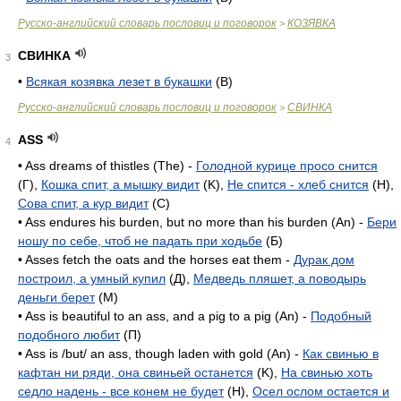
Русско-английский словарь пословиц и поговорок
КОЗЯВКА
>
СВИНКА
3
•
Всякая козявка лезет в букашки
(В)
Русско-английский словарь пословиц и поговорок
СВИНКА
>
ASS
4
• Ass dreams of thistles (The) -
Голодной курице просо снится
(Г),
Кошка спит, а мышку видит
(K),
Не спится - хлеб снится
(H),
Сова спит, а кур видит
(C)
• Ass endures his burden, but no more than his burden (An) -
Бери
ношу по себе, чтоб не падать при ходьбе
(Б)
• Asses fetch the oats and the horses eat them -
Дурак дом
построил, а умный купил
(Д),
Медведь пляшет, а поводырь
деньги берет
(M)
• Ass is beautiful to an ass, and a pig to a pig (An) -
Подобный
подобного любит
(П)
• Ass is /but/ an ass, though laden with gold (An) -
Как свинью в
кафтан ни ряди, она свиньей останется
(K),
На свинью хоть
седло надень - все конем не будет
(H),
Осел ослом остается и