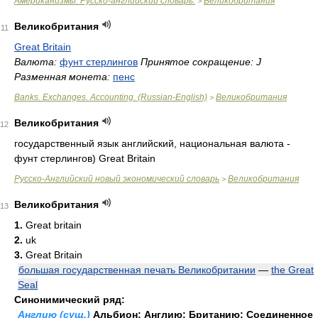
Американизмы. Русско-английский словарь.
Великобритания
>
Великобритания
11
Great Britain
Валюта:
фунт стерлингов
Принятое сокращение: J
Разменная монета:
пенс
Banks. Exchanges. Accounting. (Russian-English)
Великобритания
>
Великобритания
12
государственный язык английский, национальная валюта -
фунт стерлингов)
Great Britain
Русско-Английский новый экономический словарь
Великобритания
>
Великобритания
13
1.
Great britain
2.
uk
3.
Great Britain
большая государственная печать Великобритании
—
the Great
Seal
Синонимический ряд:
Англию (сущ.)
Альбион; Англию; Британию; Соединенное