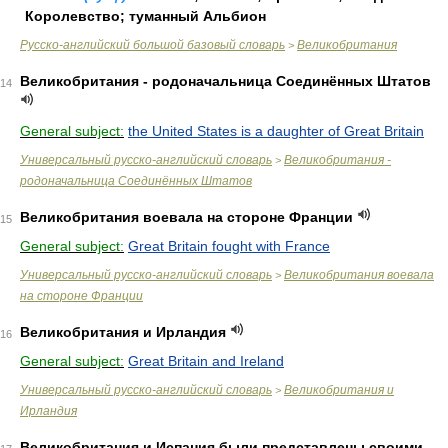
Королевство; туманный Альбион
Русско-английский большой базовый словарь
Великобритания
>
Великобритания - родоначальница Соединённых Штатов
14
General subject:
the United States is a daughter of Great Britain
Универсальный русско-английский словарь
Великобритания -
>
родоначальница Соединённых Штатов
Великобритания воевала на стороне Франции
15
General subject:
Great Britain fought with France
Универсальный русско-английский словарь
Великобритания воевала
>
на стороне Франции
Великобритания и Ирландия
16
General subject:
Great Britain and Ireland
Универсальный русско-английский словарь
Великобритания и
>
Ирландия
Великобритания и Испания были представлены своими