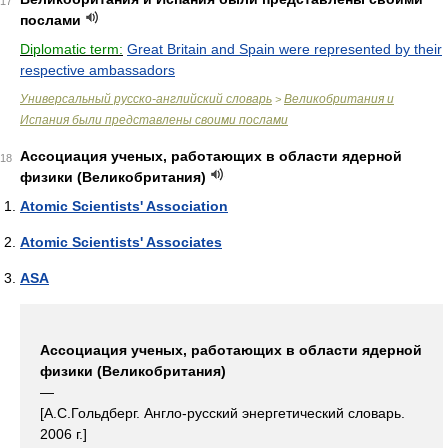
17
послами
Diplomatic term:
Great Britain and Spain were represented by their
respective ambassadors
Универсальный русско-английский словарь
Великобритания и
>
Испания были представлены своими послами
Ассоциация ученых, работающих в области ядерной
18
физики (Великобритания)
Atomic Scientists' Association
Atomic Scientists' Associates
ASA
Ассоциация ученых, работающих в области ядерной
физики (Великобритания)
—
[А.С.Гольдберг. Англо-русский энергетический словарь.
2006 г.]