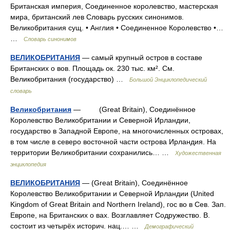
Британская империя, Соединенное королевство, мастерская
мира, британский лев Словарь русских синонимов.
Великобритания сущ. • Англия • Соединенное Королевство •…
…
Словарь синонимов
ВЕЛИКОБРИТАНИЯ
— самый крупный остров в составе
Британских о вов. Площадь ок. 230 тыс. км². См.
Великобритания (государство) …
Большой Энциклопедический
словарь
Великобритания
— (Great Britain), Соединённое
Королевство Великобритании и Северной Ирландии,
государство в Западной Европе, на многочисленных островах,
в том числе в северо восточной части острова Ирландия. На
территории Великобритании сохранились… …
Художественная
энциклопедия
ВЕЛИКОБРИТАНИЯ
— (Great Britain), Соединённое
Королевство Великобритании и Северной Ирландии (United
Kingdom of Great Britain and Northern Ireland), гос во в Сев. Зап.
Европе, на Британских о вах. Возглавляет Содружество. В.
состоит из четырёх историч. нац.… …
Демографический