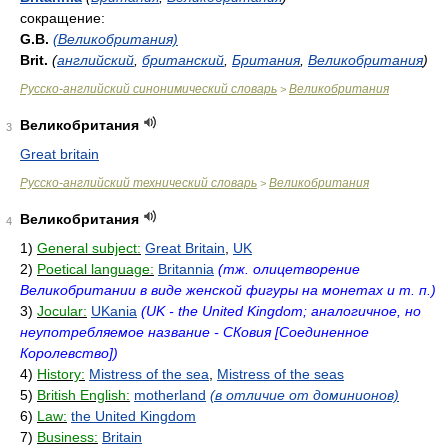
сокращение:
G.B.
(Великобритания)
Brit.
(
английский
,
британский
,
Британия
,
Великобритания
)
Русско-английский синонимический словарь
Великобритания
>
Великобритания
3
Great britain
Русско-английский технический словарь
Великобритания
>
Великобритания
4
1)
General subject:
Great Britain
,
UK
2)
Poetical language:
Britannia
(тж. олицетворение
Великобритании в виде женской фигуры на монетах и т. п.)
3)
Jocular:
UKania
(UK - the United Kingdom; аналогичное, но
неупотребляемое название - СКовия [Соединенное
Королевство])
4)
History:
Mistress of the sea
,
Mistress of the seas
5)
British English:
motherland
(в отличие от доминионов)
6)
Law:
the United Kingdom
7)
Business:
Britain