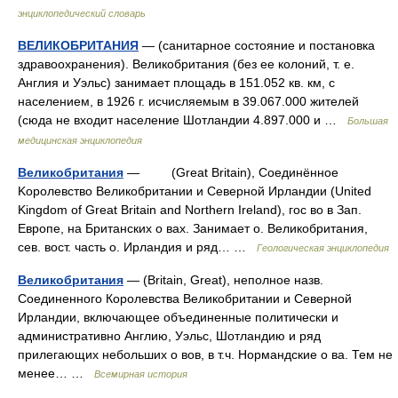
энциклопедический словарь
ВЕЛИКОБРИТАНИЯ
— (санитарное состояние и постановка
здравоохранения). Великобритания (без ее колоний, т. е.
Англия и Уэльс) занимает площадь в 151.052 кв. км, с
населением, в 1926 г. исчисляемым в 39.067.000 жителей
(сюда не входит население Шотландии 4.897.000 и …
Большая
медицинская энциклопедия
Великобритания
— (Great Britain), Cоединённое
Kоролевство Bеликобритании и Cеверной Ирландии (United
Kingdom of Great Britain and Northern Ireland), гос во в Зап.
Eвропе, на Британских o вах. Занимает o. Bеликобритания,
сев. вост. часть o. Ирландия и ряд… …
Геологическая энциклопедия
Великобритания
— (Britain, Great), неполное назв.
Соединенного Королевства Великобритании и Северной
Ирландии, включающее объединенные политически и
административно Англию, Уэльс, Шотландию и ряд
прилегающих небольших о вов, в т.ч. Нормандские о ва. Тем не
менее… …
Всемирная история