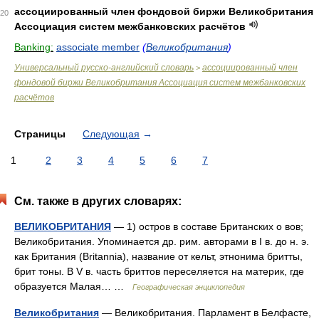
ассоциированный член фондовой биржи Великобритания
20
Ассоциация систем межбанковских расчётов
Banking:
associate member
(
Великобритания
)
Универсальный русско-английский словарь
ассоциированный член
>
фондовой биржи Великобритания Ассоциация систем межбанковских
расчётов
Страницы
Следующая
→
1
2
3
4
5
6
7
См. также в других словарях:
ВЕЛИКОБРИТАНИЯ
— 1) остров в составе Британских о вов;
Великобритания. Упоминается др. рим. авторами в I в. до н. э.
как Британия (Britannia), название от кельт, этнонима бритты,
брит тоны. В V в. часть бриттов переселяется на материк, где
образуется Малая… …
Географическая энциклопедия
Великобритания
— Великобритания. Парламент в Белфасте,