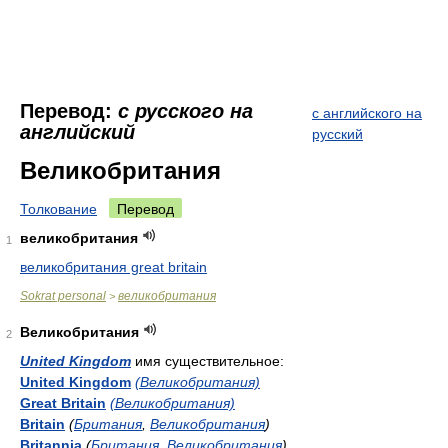
Перевод:
с русского на
с английского на
английский
русский
Великобритания
Толкование
Перевод
великобритания
1
великобритания great britain
Sokrat personal
великобритания
>
Великобритания
2
United Kingdom
имя существительное:
United Kingdom
(Великобритания)
Great Britain
(Великобритания)
Britain
(
Британия
,
Великобритания
)
Britannia
(
Британия
,
Великобритания
)