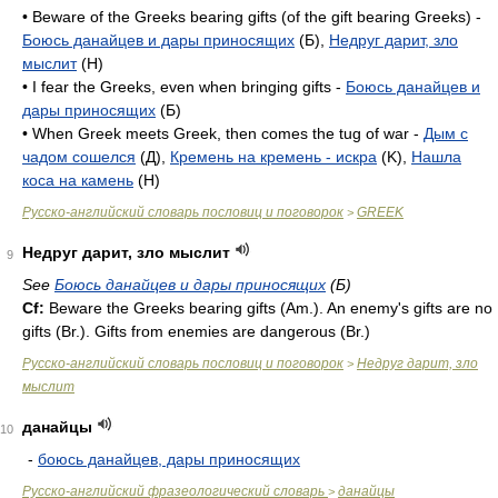
• Beware of the Greeks bearing gifts (of the gift bearing Greeks) -
Боюсь данайцев и дары приносящих
(Б),
Недруг дарит, зло
мыслит
(H)
• I fear the Greeks, even when bringing gifts -
Боюсь данайцев и
дары приносящих
(Б)
• When Greek meets Greek, then comes the tug of war -
Дым с
чадом сошелся
(Д),
Кремень на кремень - искра
(K),
Нашла
коса на камень
(H)
Русско-английский словарь пословиц и поговорок
GREEK
>
Недруг дарит, зло мыслит
9
See
Боюсь данайцев и дары приносящих
(Б)
Cf:
Beware the Greeks bearing gifts (
Am.
). An enemy's gifts are no
gifts (
Br.
). Gifts from enemies are dangerous (
Br.
)
Русско-английский словарь пословиц и поговорок
Недруг дарит, зло
>
мыслит
данайцы
10
-
боюсь данайцев, дары приносящих
Русско-английский фразеологический словарь
данайцы
>