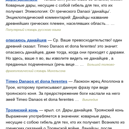
Коварные дары, несущие с собой гибель для тех, кто их
получает. Этимология: От греческого Danaoi ‘данайцы’.
Энциклопедический комментарий: Данайцы название
древнейших греческих племен, населявших область… …
Популярный словарь русского языка
опасаюсь данайцев
— Ср. Ваше превосходительство! один
древний сказал: Timeo Danaos et dona ferentes! это значит:
опасаюсь данайцев, даже тогда, когда они приходят с дарами.
Но здесь, ваше п во, вы изволите видеть не данайцев , а
преданных подчиненных (речь вице… …
Большой толково-
фразеологический словарь Михельсона
Timeo Danaos et dona ferentes
— Лаокоон жрец Аполлона в
Трое, которому приписывают данную фразу при виде
троянского коня. За предостережение боги наслали на него
змей Timeo Danaos et dona ferentes …
Википедия
Троянский конь
— крыл. сл. Дары данайцев. Троянский конь
Выражение употребляется в значении: коварные дары,
несущие с собою гибель для тех, кто их получает. Возникло из
греческих сказаний о Троянской войне. Данайцы, после