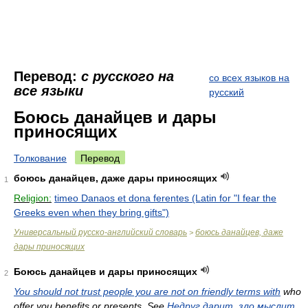
Перевод:
с русского на
со всех языков на
все языки
русский
Боюсь данайцев и дары
приносящих
Толкование
Перевод
боюсь данайцев, даже дары приносящих
1
Religion:
timeo Danaos et dona ferentes (Latin for "I fear the
Greeks even when they bring gifts")
Универсальный русско-английский словарь
боюсь данайцев, даже
>
дары приносящих
Боюсь данайцев и дары приносящих
2
You should not trust people you are not on friendly terms with
who
offer you benefits or presents. See
Недруг дарит, зло мыслит