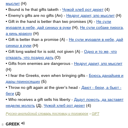
мыслит
(H)
• Bound is he that gifts taketh -
Чужой хлеб рот дерет
(4)
• Enemy's gifts are no gifts (An) -
Недруг дарит, зло мыслит
(H)
• Gift in the hand is better than two promises (A) -
Не сули
журавля в небе, дай синицу в руки
(H),
Не сули собаке пирога,
а кинь краюху
(H)
• Gift is better than a promise (A) -
Не сули журавля в небе, дай
синицу в руки
(H)
• Gift long waited for is sold, not given (A) -
Одно и то же, что
отказать, что поздно дать
(O)
• Gifts from enemies are dangerous -
Недруг дарит, зло мыслит
(H)
• I fear the Greeks, even when bringing gifts -
Боюсь данайцев и
дары приносящих
(Б)
• Throw no gift again at the giver's head -
Дают - бери, а бьют -
беги
(Д)
• Who receives a gift sells his liberty -
Дадут ломоть, да заставят
неделю молоть
(Д),
Чужой хлеб рот дерет
(4)
Русско-английский словарь пословиц и поговорок
GIFT
>
GREEK
8