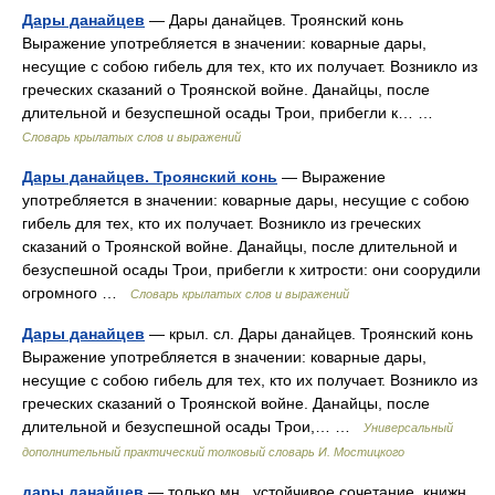
Дары данайцев
— Дары данайцев. Троянский конь
Выражение употребляется в значении: коварные дары,
несущие с собою гибель для тех, кто их получает. Возникло из
греческих сказаний о Троянской войне. Данайцы, после
длительной и безуспешной осады Трои, прибегли к… …
Словарь крылатых слов и выражений
Дары данайцев. Троянский конь
— Выражение
употребляется в значении: коварные дары, несущие с собою
гибель для тех, кто их получает. Возникло из греческих
сказаний о Троянской войне. Данайцы, после длительной и
безуспешной осады Трои, прибегли к хитрости: они соорудили
огромного …
Словарь крылатых слов и выражений
Дары данайцев
— крыл. сл. Дары данайцев. Троянский конь
Выражение употребляется в значении: коварные дары,
несущие с собою гибель для тех, кто их получает. Возникло из
греческих сказаний о Троянской войне. Данайцы, после
длительной и безуспешной осады Трои,… …
Универсальный
дополнительный практический толковый словарь И. Мостицкого
дары данайцев
— только мн., устойчивое сочетание, книжн.