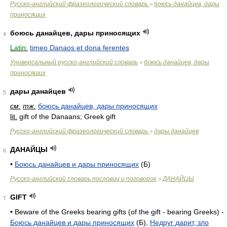
Русско-английский фразеологический словарь
боюсь данайцев, дары
>
приносящих
боюсь данайцев, дары приносящих
4
Latin:
timeo Danaos et dona ferentes
Универсальный русско-английский словарь
боюсь данайцев, дары
>
приносящих
дары данайцев
5
см.
тж.
боюсь данайцев, дары приносящих
lit.
gift of the Danaans; Greek gift
Русско-английский фразеологический словарь
дары данайцев
>
ДАНАЙЦЫ
6
•
Боюсь данайцев и дары приносящих
(Б)
Русско-английский словарь пословиц и поговорок
ДАНАЙЦЫ
>
GIFT
7
• Beware of the Greeks bearing gifts (of the gift - bearing Greeks) -
Боюсь данайцев и дары приносящих
(Б),
Недруг дарит, зло