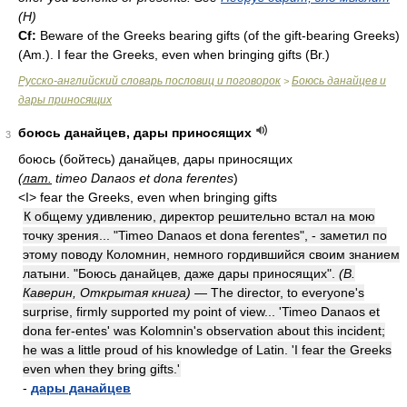
(H)
Cf:
Beware of the Greeks bearing gifts (of the gift-bearing Greeks)
(
Am.
). I fear the Greeks, even when bringing gifts (
Br.
)
Русско-английский словарь пословиц и поговорок
Боюсь данайцев и
>
дары приносящих
боюсь данайцев, дары приносящих
3
боюсь (бойтесь) данайцев, дары приносящих
(
лат.
timeo Danaos et dona ferentes
)
<I> fear the Greeks, even when bringing gifts
К общему удивлению, директор решительно встал на мою
точку зрения... "Timeo Danaos et dona ferentes", - заметил по
этому поводу Коломнин, немного гордившийся своим знанием
латыни. "Боюсь данайцев, даже дары приносящих".
(В.
Каверин, Открытая книга)
— The director, to everyone's
surprise, firmly supported my point of view... 'Timeo Danaos et
dona fer-entes' was Kolomnin's observation about this incident;
he was a little proud of his knowledge of Latin. 'I fear the Greeks
even when they bring gifts.'
-
дары данайцев