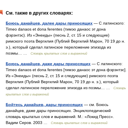
См. также в других словарях:
Боюсь данайцев, далее дары приносящих
— С латинского:
Timeo danaos et dona ferentes (тимэо данаос эт дона
фэрэнтэс). Из «Энеиды» (песнь 2, ст. 15 и следующие)
римского поэта Вергилия (Публий Вергилий Марон, 70 19 до н.
э.), который сделал латинское переложение эпизода из
поэмы… …
Словарь крылатых слов и выражений
Боюсь данайцев, даже дары приносящих
— С латинского:
Timeo danaos et dona ferentes [тимэо данаос эт дона фэрэнтэс].
Из «Энеиды» (песнь 2, ст. 15 и следующие) римского поэта
Вергилия (Публий Вергилий Марон, 70 19 до н. э.), который
сделал латинское переложение эпизода из поэмы… …
Словарь
крылатых слов и выражений
Бойтесь данайцев, дары приносящих
— см. Боюсь
данайцев, даже дары приносящих. Энциклопедический
словарь крылатых слов и выражений. М.: «Локид Пресс».
Вадим Серов. 2003 …
Словарь крылатых слов и выражений