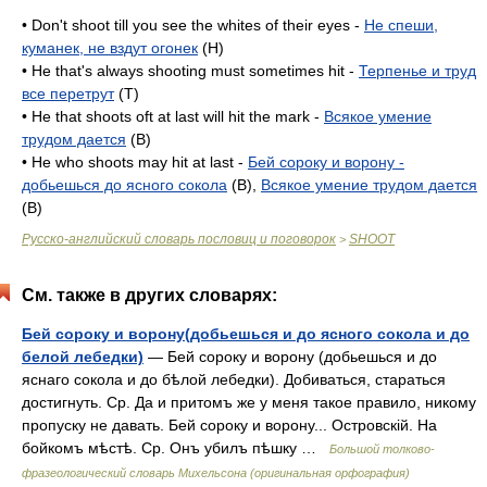
• Don't shoot till you see the whites of their eyes -
Не спеши,
куманек, не вздут огонек
(H)
• He that's always shooting must sometimes hit -
Терпенье и труд
все перетрут
(T)
• He that shoots oft at last will hit the mark -
Всякое умение
трудом дается
(B)
• He who shoots may hit at last -
Бей сороку и ворону -
добьешься до ясного сокола
(B),
Всякое умение трудом дается
(B)
Русско-английский словарь пословиц и поговорок
SHOOT
>
См. также в других словарях:
Бей сороку и ворону(добьешься и до ясного сокола и до
белой лебедки)
— Бей сороку и ворону (добьешься и до
яснаго сокола и до бѣлой лебедки). Добиваться, стараться
достигнуть. Ср. Да и притомъ же у меня такое правило, никому
пропуску не давать. Бей сороку и ворону... Островскій. На
бойкомъ мѣстѣ. Ср. Онъ убилъ пѣшку …
Большой толково-
фразеологический словарь Михельсона (оригинальная орфография)