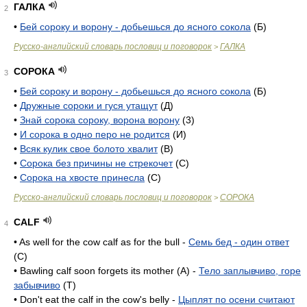
ГАЛКА
2
•
Бей сороку и ворону - добьешься до ясного сокола
(Б)
Русско-английский словарь пословиц и поговорок
ГАЛКА
>
СОРОКА
3
•
Бей сороку и ворону - добьешься до ясного сокола
(Б)
•
Дружные сороки и гуся утащут
(Д)
•
Знай сорока сороку, ворона ворону
(3)
•
И сорока в одно перо не родится
(И)
•
Всяк кулик свое болото хвалит
(В)
•
Сорока без причины не стрекочет
(С)
•
Сорока на хвосте принесла
(С)
Русско-английский словарь пословиц и поговорок
СОРОКА
>
CALF
4
• As well for the cow calf as for the bull -
Семь бед - один ответ
(C)
• Bawling calf soon forgets its mother (A) -
Тело заплывчиво, горе
забывчиво
(T)
• Don't eat the calf in the cow's belly -
Цыплят по осени считают