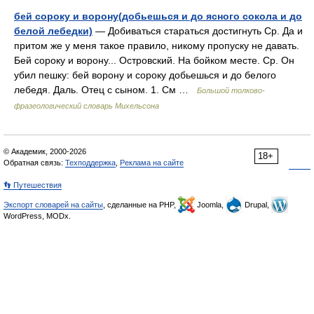
бей сороку и ворону(добьешься и до ясного сокола и до
белой лебедки)
— Добиваться стараться достигнуть Ср. Да и
притом же у меня такое правило, никому пропуску не давать.
Бей сороку и ворону... Островский. На бойком месте. Ср. Он
убил пешку: бей ворону и сороку добьешься и до белого
лебедя. Даль. Отец с сыном. 1. См …
Большой толково-
фразеологический словарь Михельсона
© Академик, 2000-2026
18+
Обратная связь:
Техподдержка
,
Реклама на сайте
👣 Путешествия
Экспорт словарей на сайты
, сделанные на PHP,
Joomla,
Drupal,
WordPress, MODx.