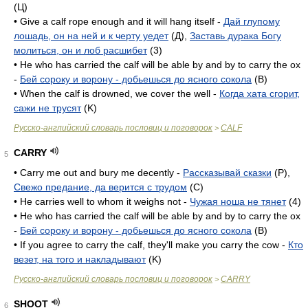
(Ц)
• Give a calf rope enough and it will hang itself -
Дай глупому
лошадь, он на ней и к черту уедет
(Д),
Заставь дурака Богу
молиться, он и лоб расшибет
(3)
• He who has carried the calf will be able by and by to carry the ox
-
Бей сороку и ворону - добьешься до ясного сокола
(B)
• When the calf is drowned, we cover the well -
Когда хата сгорит,
сажи не трусят
(K)
Русско-английский словарь пословиц и поговорок
CALF
>
CARRY
5
• Carry me out and bury me decently -
Рассказывай сказки
(P),
Свежо предание, да верится с трудом
(C)
• He carries well to whom it weighs not -
Чужая ноша не тянет
(4)
• He who has carried the calf will be able by and by to carry the ox
-
Бей сороку и ворону - добьешься до ясного сокола
(B)
• If you agree to carry the calf, they'll make you carry the cow -
Кто
везет, на того и накладывают
(K)
Русско-английский словарь пословиц и поговорок
CARRY
>
SHOOT
6