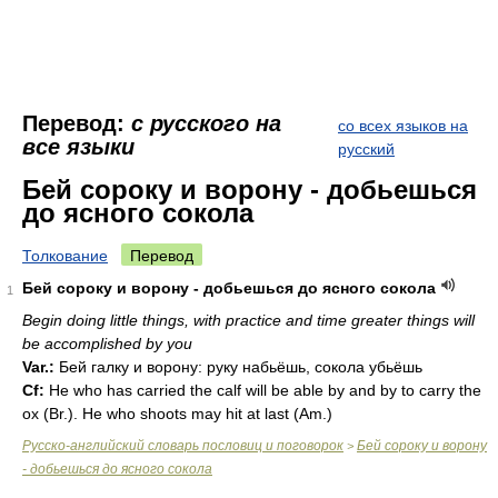
Перевод:
с русского на
со всех языков на
все языки
русский
Бей сороку и ворону - добьешься
до ясного сокола
Толкование
Перевод
Бей сороку и ворону - добьешься до ясного сокола
1
Begin doing little things, with practice and time greater things will
be accomplished by you
Var.:
Бей галку и ворону: руку набьёшь, сокола убьёшь
Cf:
Не who has carried the calf will be able by and by to carry the
ox (
Br.
). Не who shoots may hit at last (
Am.
)
Русско-английский словарь пословиц и поговорок
Бей сороку и ворону
>
- добьешься до ясного сокола