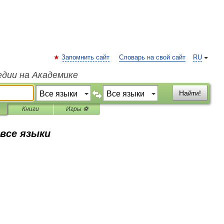
Запомнить сайт
Словарь на свой сайт
RU
едии на Академике
Найти!
Книги
Игры ⚽
 все языки