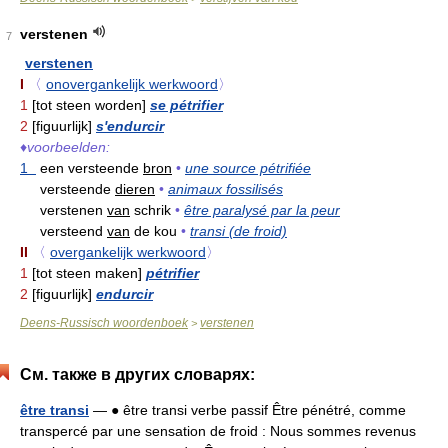
verstenen
7
verstenen
I
〈
onovergankelijk werkwoord
〉
1
[tot steen worden]
se pétrifier
2
[figuurlijk]
s'endurcir
♦
voorbeelden:
1
een versteende
bron
•
une source pétrifiée
versteende
dieren
•
animaux fossilisés
verstenen
van
schrik
•
être paralysé par la peur
versteend
van
de kou
•
transi (de froid)
II
〈
overgankelijk werkwoord
〉
1
[tot steen maken]
pétrifier
2
[figuurlijk]
endurcir
Deens-Russisch woordenboek
verstenen
>
См. также в других словарях:
être transi
— ● être transi verbe passif Être pénétré, comme
transpercé par une sensation de froid : Nous sommes revenus