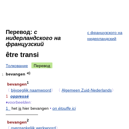
Перевод:
с
с французского на
нидерландского на
нидерландский
французский
être transi
Толкование
Перевод
bevangen
1
1
bevangen
〈
bijvoeglijk naamwoord
〉
〈
Algemeen Zuid-Nederlands
〉
1
oppressé
♦
voorbeelden:
1
het
is
hier bevangen
•
on étouffe ici
————————
2
bevangen
〈
overgankelijk werkwoord
〉