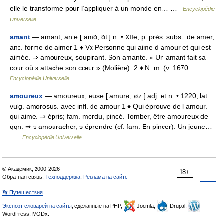
elle le transforme pour l’appliquer à un monde en… …
Encyclopédie
Universelle
amant
— amant, ante [ amɑ̃, ɑ̃t ] n. • XIIe; p. prés. subst. de amer,
anc. forme de aimer 1 ♦ Vx Personne qui aime d amour et qui est
aimée. ⇒ amoureux, soupirant. Son amante. « Un amant fait sa
cour où s attache son cœur » (Molière). 2 ♦ N. m. (v. 1670… …
Encyclopédie Universelle
amoureux
— amoureux, euse [ amurø, øz ] adj. et n. • 1220; lat.
vulg. amorosus, avec infl. de amour 1 ♦ Qui éprouve de l amour,
qui aime. ⇒ épris; fam. mordu, pincé. Tomber, être amoureux de
qqn. ⇒ s amouracher, s éprendre (cf. fam. En pincer). Un jeune…
…
Encyclopédie Universelle
© Академик, 2000-2026
18+
Обратная связь:
Техподдержка
,
Реклама на сайте
👣 Путешествия
Экспорт словарей на сайты
, сделанные на PHP,
Joomla,
Drupal,
WordPress, MODx.