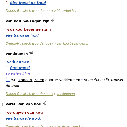
1
être transi de froid
Deens-Russisch woordenboek
blauwbekken
>
van kou bevangen zijn
4
van
kou bevangen zijn
être transi de froid
Deens-Russisch woordenboek
van kou bevangen zijn
>
verkleumen
5
verkleumen
1
être transi
♦
voorbeelden:
1
we
stonden,
zaten
daar te verkleumen
•
nous étions là, transis
de froid
Deens-Russisch woordenboek
verkleumen
>
verstijven van kou
6
verstijven
van
kou
être transi (de froid)
Deens-Russisch woordenboek
verstijven van kou
>