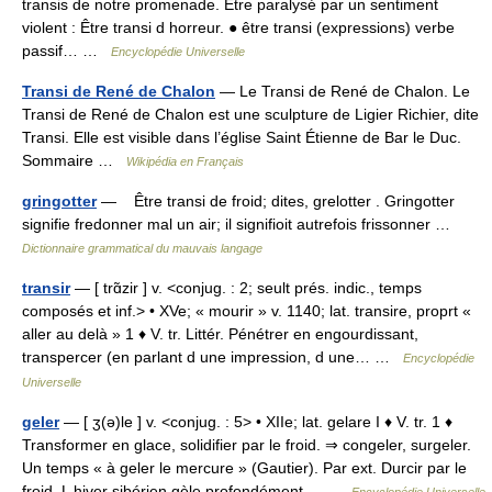
transis de notre promenade. Être paralysé par un sentiment
violent : Être transi d horreur. ● être transi (expressions) verbe
passif… …
Encyclopédie Universelle
Transi de René de Chalon
— Le Transi de René de Chalon. Le
Transi de René de Chalon est une sculpture de Ligier Richier, dite
Transi. Elle est visible dans l’église Saint Étienne de Bar le Duc.
Sommaire …
Wikipédia en Français
gringotter
— Être transi de froid; dites, grelotter . Gringotter
signifie fredonner mal un air; il signifioit autrefois frissonner …
Dictionnaire grammatical du mauvais langage
transir
— [ trɑ̃zir ] v. <conjug. : 2; seult prés. indic., temps
composés et inf.> • XVe; « mourir » v. 1140; lat. transire, proprt «
aller au delà » 1 ♦ V. tr. Littér. Pénétrer en engourdissant,
transpercer (en parlant d une impression, d une… …
Encyclopédie
Universelle
geler
— [ ʒ(ə)le ] v. <conjug. : 5> • XIIe; lat. gelare I ♦ V. tr. 1 ♦
Transformer en glace, solidifier par le froid. ⇒ congeler, surgeler.
Un temps « à geler le mercure » (Gautier). Par ext. Durcir par le
froid. L hiver sibérien gèle profondément… …