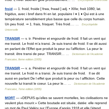
Encyclopédie Universelle
froid
— 1. froid, froide [ frwa, frwad ] adj. • XIIIe; freit 1080; lat.
frigidus, avec i bref dans fri en lat. populaire I ♦ 1 ♦ Qui est à une
température sensiblement plus basse que celle du corps humain.
Un peu froid. ⇒ 1. frais, frisquet. Très froid.… …
Encyclopédie
Universelle
TRANSIR
— v. tr. Pénétrer et engourdir de froid. Il fait un vent qui
me transit. Le froid m’a transi. Je suis transi de froid. Il se dit aussi
en parlant de l’Effet que produit la peur ou l’affliction. La peur le
transit. être transi de peur. TRANSIR… …
Dictionnaire de l'Academie
Francaise, 8eme edition (1935)
TRANSIR
— v. a. Pénétrer et engourdir de froid. Il fait un vent qui
me transit. Le froid m a transi. Je suis transi de froid. Il se dit
aussi en parlant De l effet que produit la peur ou l affliction. Cette
nouvelle lui transit le coeur. La peur le… …
Dictionnaire de l'Academie
Francaise, 7eme edition (1835)
MORT
— «DEPUIS qu’elles se savent mortelles, les civilisations ne
veulent plus mourir.» Cette boutade est située, datée: elle reprend
un mot de Paul Valéry sur l’Europe d’après 1918 et elle l’étend,