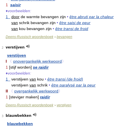
1
saisir
♦
voorbeelden:
1
door
de warmte bevangen zijn
•
être abruti par la chaleur
van
schrik bevangen zijn
•
être saisi de peur
van
kou bevangen zijn
•
être transi de froid
Deens-Russisch woordenboek
bevangen
>
verstijven
2
verstijven
I
〈
onovergankelijk werkwoord
〉
1
[stijf worden]
se raidir
♦
voorbeelden:
1
verstijven
van
kou
•
être transi (de froid)
verstijven
van
schrik
•
être paralysé par la peur
II
〈
overgankelijk werkwoord
〉
1
[steviger maken]
raidir
Deens-Russisch woordenboek
verstijven
>
blauwbekken
3
blauwbekken