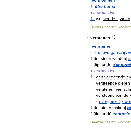
verkleumen
1
être
transi
♦
voorbeelden:
1
we
stonden
,
zaten
Deens
-
Russisch
woorde
verstenen
7
verstenen
I
〈
onovergankelijk
w
1
[
tot
steen
worden
]
s
2
[
figuurlijk
]
s
'
endurci
♦
voorbeelden:
1
een
versteende
br
versteende
dieren
verstenen
van
schr
versteend
van
de
II
〈
overgankelijk
we
1
[
tot
steen
maken
]
pé
2
[
figuurlijk
]
endurcir
Deens
-
Russisch
woorde