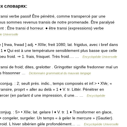
их
словарях:
ransi
verbe
passif
Être
pénétré
,
comme
transpercé
par
une
ous
sommes
revenus
transis
de
notre
promenade
.
Être
paralysé
ent
:
Être
transi
d
horreur
.
●
être
transi
(
expressions
)
verbe
ie
Universelle
e
[
frwa
,
frwad
]
adj
. •
XIIIe
;
freit
1080
;
lat
.
frigidus
,
avec
i
bref
dans
1
♦
Qui
est
à
une
température
sensiblement
plus
basse
que
celle
peu
froid
. ⇒
1
.
frais
,
frisquet
.
Très
froid
.… …
Encyclopédie
Universelle
ransi
de
froid
;
dites
,
grelotter
.
Gringotter
signifie
fredonner
mal
un
s
frissonner
…
Dictionnaire
grammatical
du
mauvais
langage
<
conjug
.
:
2
;
seult
prés
.
indic
.,
temps
composés
et
inf
.> •
XVe
; «
ransire
,
proprt
«
aller
au
delà
»
1
♦
V
.
tr
.
Littér
.
Pénétrer
en
ercer
(
en
parlant
d
une
impression
,
d
une
… …
Encyclopédie
conjug
.
:
5
> •
XIIe
;
lat
.
gelare
I
♦
V
.
tr
.
1
♦
Transformer
en
glace
,
 ⇒
congeler
,
surgeler
.
Un
temps
«
à
geler
le
mercure
» (
Gautier
).
froid
.
L
hiver
sibérien
gèle
profondément
… …
Encyclopédie
Universelle