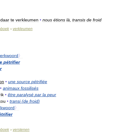
daar
te
verkleumen
•
nous
étions
là
,
transis
de
froid
nboek
verkleumen
>
erkwoord
〉
e
pétrifier
r
on
•
une
source
pétrifiée
•
animaux
fossilisés
ik
•
être
paralysé
par
la
peur
kou
•
transi
(
de
froid
)
rkwoord
〉
trifier
nboek
verstenen
>