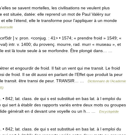
u
’
elles
se
savent
mortelles
,
les
civilisations
ne
veulent
plus
e
est
située
,
datée:
elle
reprend
un
mot
de
Paul
Valéry
sur
et
elle
l
’
étend
,
elle
le
transforme
pour
l
’
appliquer
à
un
monde
iverselle
ɔrfɔ̃dr
]
v
.
pron
. <
conjug
.
:
41
> •
1574
; «
prendre
froid
»
1549
; «
val
)
intr
.
v
.
1400
;
du
provenç
.
mourre
,
rad
.
murr
«
museau
»,
et
lle
est
là
toute
seule
à
se
morfondre
.
Être
plongé
dans
… …
étrer
et
engourdir
de
froid
.
Il
fait
un
vent
qui
me
transit
.
Le
froid
nsi
de
froid
.
Il
se
dit
aussi
en
parlant
de
l
’
Effet
que
produit
la
peur
le
transit
.
être
transi
de
peur
.
TRANSIR
… …
Dictionnaire
de
l
'
Academie
35
)
p
. •
842
;
lat
.
class
.
de
qui
s
est
substitué
en
bas
lat
.
à
l
emploi
du
e
qui
sert
à
établir
des
rapports
variés
entre
deux
mots
ou
groupes
lide
généralt
en
d
devant
une
voyelle
ou
un
h
… …
Encyclopédie
p
. •
842
;
lat
.
class
.
de
qui
s
est
substitué
en
bas
lat
.
à
l
emploi
du