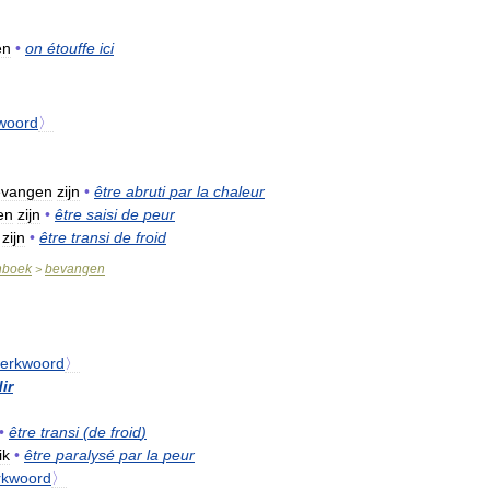
en
•
on
étouffe
ici
woord
〉
evangen
zijn
•
être
abruti
par
la
chaleur
en
zijn
•
être
saisi
de
peur
zijn
•
être
transi
de
froid
nboek
bevangen
>
erkwoord
〉
dir
•
être
transi
(
de
froid
)
ik
•
être
paralysé
par
la
peur
rkwoord
〉