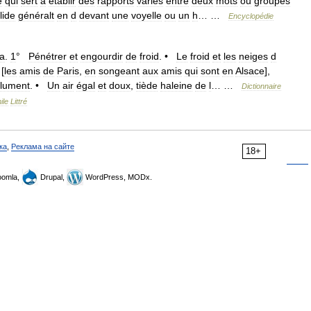
e
qui
sert
à
établir
des
rapports
variés
entre
deux
mots
ou
groupes
lide
généralt
en
d
devant
une
voyelle
ou
un
h
… …
Encyclopédie
a
.
1
°
Pénétrer
et
engourdir
de
froid
. •
Le
froid
et
les
neiges
d
[
les
amis
de
Paris
,
en
songeant
aux
amis
qui
sont
en
Alsace
],
lument
. •
Un
air
égal
et
doux
,
tiède
haleine
de
l
… …
Dictionnaire
ile
Littré
ка
,
Реклама на сайте
18+
omla,
Drupal,
WordPress, MODx.