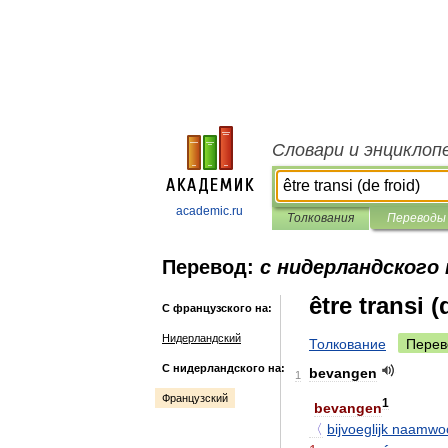
Словари и энциклоп
academic.ru
Толкования
Переводы
Перевод:
с нидерландского
être transi (
С французского на:
Нидерландский
Толкование
Перев
С нидерландского на:
bevangen
1
Французский
1
bevangen
〈
bijvoeglijk
naamwo