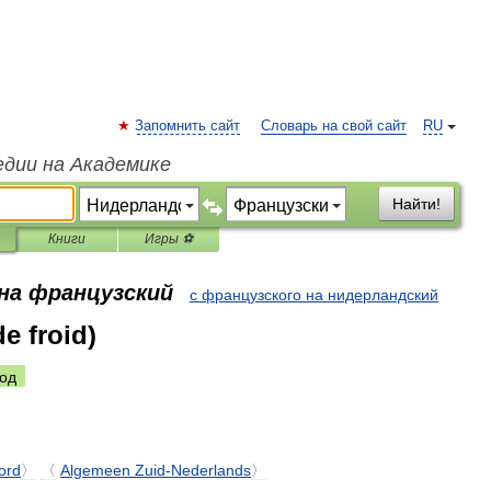
Запомнить сайт
Словарь на свой сайт
RU
едии на Академике
Найти!
Книги
Игры ⚽
 на французский
с французского на нидерландский
de froid)
од
ord
〉
〈
Algemeen
Zuid
-
Nederlands
〉