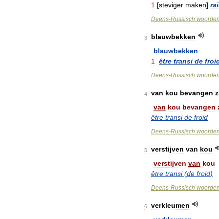
1
[
steviger
maken
]
rai
Deens
-
Russisch
woorde
blauwbekken
3
blauwbekken
1
être
transi
de
froi
Deens
-
Russisch
woorde
van
kou
bevangen
z
4
van
kou
bevangen
être
transi
de
froid
Deens
-
Russisch
woorde
verstijven
van
kou
5
verstijven
van
kou
être
transi
(
de
froid
)
Deens
-
Russisch
woorde
verkleumen
6