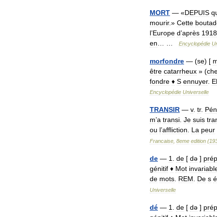
MORT
— «
DEPUIS
q
mourir
.»
Cette
boutad
l
’
Europe
d
’
après
1918
en
… …
Encyclopédie
Un
morfondre
— (
se
) [
m
être
catarrheux
» (
che
fondre
♦
S
ennuyer
.
E
Encyclopédie
Universelle
TRANSIR
—
v
.
tr
.
Pén
m
’
a
transi
.
Je
suis
tra
ou
l
’
affliction
.
La
peur
Francaise
,
8eme
edition
(
19
de
—
1
.
de
[
də
]
pré
génitif
♦
Mot
invariabl
de
mots
.
REM
.
De
s
é
Universelle
dé
—
1
.
de
[
də
]
pré