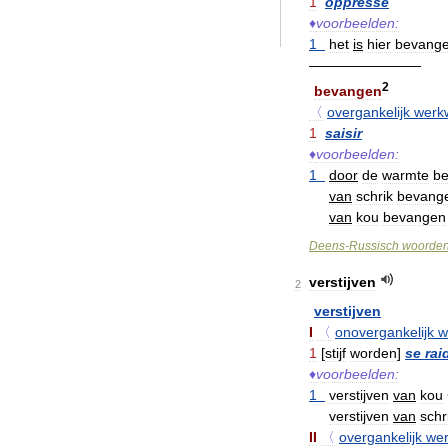
1
oppressé
♦
voorbeelden:
1
het
is
hier
bevang
————————
2
bevangen
〈
overgankelijk
werk
1
saisir
♦
voorbeelden:
1
door
de
warmte
b
van
schrik
bevang
van
kou
bevangen
Deens
-
Russisch
woorde
verstijven
2
verstijven
I
〈
onovergankelijk
w
1
[
stijf
worden
]
se
rai
♦
voorbeelden:
1
verstijven
van
kou
verstijven
van
schr
II
〈
overgankelijk
we