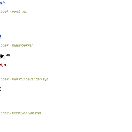
dir
nboek
verstijven
>
d
nboek
blauwbekken
>
ijn
zijn
nboek
van
kou
bevangen
zijn
>
nboek
verstijven
van
kou
>