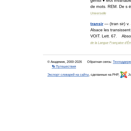
génitif
♦
Mot
invariabl
de
mots
.
REM
.
De
s
é
Universelle
transir
— (
tran
sir
)
v
.
Alsace
les
transissent
VOIT
.
Lett
.
67
.
Abso
de
la
Langue
Française
d
'
Ém
© Академик, 2000-2026
Обратная связь:
Техподдерж
👣 Путешествия
Экспорт словарей на сайты
, сделанные на PHP,
Jo