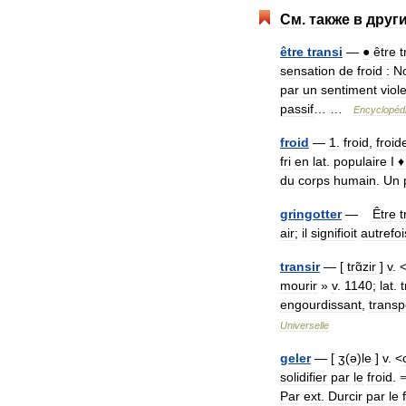
См
.
также
в
друг
être
transi
—
●
être
t
sensation
de
froid
:
N
par
un
sentiment
viol
passif
… …
Encyclopéd
froid
—
1
.
froid
,
froid
fri
en
lat
.
populaire
I
♦
du
corps
humain
.
Un
gringotter
—
Être
t
air
;
il
signifioit
autrefoi
transir
— [
trɑ̃zir
]
v
. 
mourir
»
v
.
1140
;
lat
.
t
engourdissant
,
transp
Universelle
geler
— [
ʒ
(
ə
)
le
]
v
. <
solidifier
par
le
froid
.
Par
ext
.
Durcir
par
le