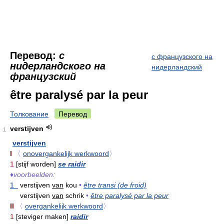
Перевод:
с
с французского на
нидерландского на
нидерландский
французский
être paralysé par la peur
Толкование
Перевод
verstijven
1
verstijven
I
〈
onovergankelijk werkwoord
〉
1
[stijf worden]
se raidir
♦
voorbeelden:
1
verstijven
van
kou
•
être transi (de froid)
verstijven
van
schrik
•
être paralysé par la peur
II
〈
overgankelijk werkwoord
〉
1
[steviger maken]
raidir