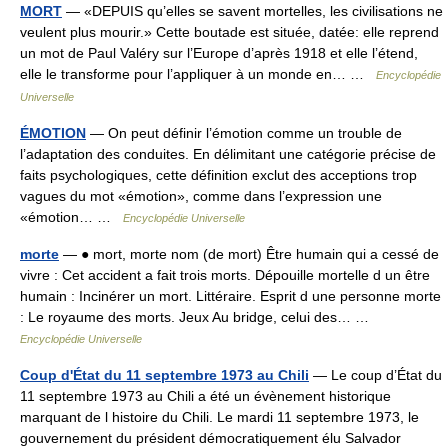
MORT
— «DEPUIS qu’elles se savent mortelles, les civilisations ne
veulent plus mourir.» Cette boutade est située, datée: elle reprend
un mot de Paul Valéry sur l’Europe d’après 1918 et elle l’étend,
elle le transforme pour l’appliquer à un monde en… …
Encyclopédie
Universelle
ÉMOTION
— On peut définir l’émotion comme un trouble de
l’adaptation des conduites. En délimitant une catégorie précise de
faits psychologiques, cette définition exclut des acceptions trop
vagues du mot «émotion», comme dans l’expression une
«émotion… …
Encyclopédie Universelle
morte
— ● mort, morte nom (de mort) Être humain qui a cessé de
vivre : Cet accident a fait trois morts. Dépouille mortelle d un être
humain : Incinérer un mort. Littéraire. Esprit d une personne morte
: Le royaume des morts. Jeux Au bridge, celui des… …
Encyclopédie Universelle
Coup d'État du 11 septembre 1973 au Chili
— Le coup d’État du
11 septembre 1973 au Chili a été un évènement historique
marquant de l histoire du Chili. Le mardi 11 septembre 1973, le
gouvernement du président démocratiquement élu Salvador