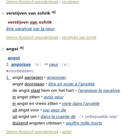
Deens-Russisch woordenboek
verstenen
>
verstijven van schrik
4
verstijven
van
schrik
être paralysé par la peur
Deens-Russisch woordenboek
verstijven van schrik
>
angst
5
angst
1
angoisse
〈v.〉
⇒
peur
〈v.〉
♦
voorbeelden:
1
angst
aanjagen
•
angoisser
angst
doorstaan
•
être en proie à l'anxiété
de angst
slaat
hem om het hart
•
l'angoisse le paralyse
in
angst zitten
•
avoir peur
in
angst en vrees zitten
•
vivre dans l'anxiété
uit
angst voor
•
par peur de
uit
angst om
•
dans la crainte de
〈+ onbepaalde wijs〉
duizend
angsten uitstaan
•
souffrir mille morts
Deens-Russisch woordenboek
angst
>