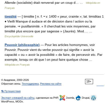
Allende (socialiste) était renversé par un coup d… …
Wikipédia en
Français
timidité
— [ timidite ] n. f. • v. 1400 « peur, crainte »; lat. timiditas 1
♦ Vieilli Manque d audace et de décision dans l action ou la
pensée. ⇒ pusillanimité. « Il cherchait les voix moyennes, par
timidité plus encore que par sagesse » (Jaurès). Mod.… …
Encyclopédie Universelle
Pouvoir (philosophie)
— Pour les articles homonymes, voir
Pouvoir. Pouvoir vient du verbe pouvoir qui signifie « avoir la
capacité » ou « avoir la possibilité » de faire, de percevoir etc. Par
exemple, lorsqu on dit que l on peut faire quelque chose …
Wikipédia en Français
© Академик, 2000-2026
18+
Обратная связь:
Техподдержка
,
Реклама на сайте
👣 Путешествия
Экспорт словарей на сайты
, сделанные на PHP,
Joomla,
Drupal,
WordPress, MODx.