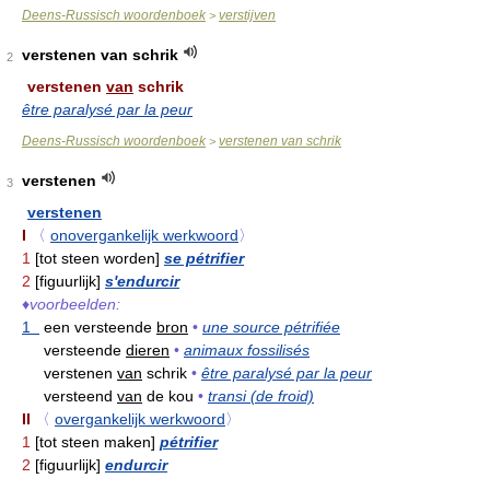
Deens-Russisch woordenboek
verstijven
>
verstenen van schrik
2
verstenen
van
schrik
être paralysé par la peur
Deens-Russisch woordenboek
verstenen van schrik
>
verstenen
3
verstenen
I
〈
onovergankelijk werkwoord
〉
1
[tot steen worden]
se pétrifier
2
[figuurlijk]
s'endurcir
♦
voorbeelden:
1
een versteende
bron
•
une source pétrifiée
versteende
dieren
•
animaux fossilisés
verstenen
van
schrik
•
être paralysé par la peur
versteend
van
de kou
•
transi (de froid)
II
〈
overgankelijk werkwoord
〉
1
[tot steen maken]
pétrifier
2
[figuurlijk]
endurcir