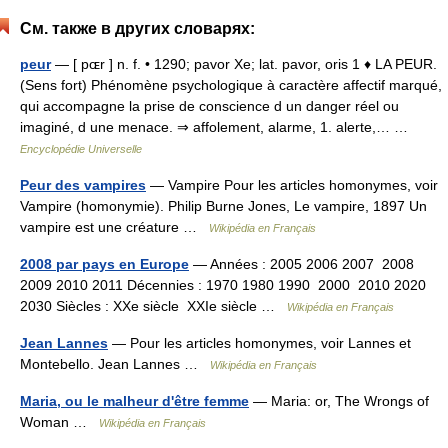
См. также в других словарях:
peur
— [ pɶr ] n. f. • 1290; pavor Xe; lat. pavor, oris 1 ♦ LA PEUR.
(Sens fort) Phénomène psychologique à caractère affectif marqué,
qui accompagne la prise de conscience d un danger réel ou
imaginé, d une menace. ⇒ affolement, alarme, 1. alerte,… …
Encyclopédie Universelle
Peur des vampires
— Vampire Pour les articles homonymes, voir
Vampire (homonymie). Philip Burne Jones, Le vampire, 1897 Un
vampire est une créature …
Wikipédia en Français
2008 par pays en Europe
— Années : 2005 2006 2007 2008
2009 2010 2011 Décennies : 1970 1980 1990 2000 2010 2020
2030 Siècles : XXe siècle XXIe siècle …
Wikipédia en Français
Jean Lannes
— Pour les articles homonymes, voir Lannes et
Montebello. Jean Lannes …
Wikipédia en Français
Maria, ou le malheur d'être femme
— Maria: or, The Wrongs of
Woman …
Wikipédia en Français