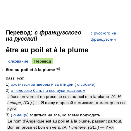
Перевод:
с французского
с русского на
на русский
французский
être au poil et à la plume
Толкование
Перевод
être au poil et à la plume
1
разг.
уст.
1)
охотиться за зверем и за птицей
(
о собаке
)
2)
о человеке быть на все руки мастером
J'écris en vers et en prose; je suis au poil et à la plume.
(A. R.
Lesage, (GL).)
— Я пишу и прозой и стихами; я мастер на все
руки.
3)
(
о вещи
)
годиться на все, ко всему подходить
Le nom d'Angélique est au poil et à la plume, passant partout.
Bon en prose et bon en vers.
(A. Furetière, (GL).)
— Имя