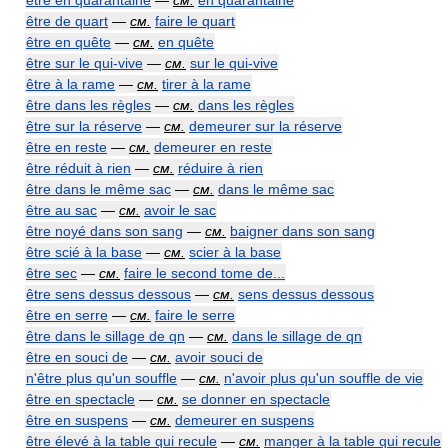
être en quarantaine
—
см.
en quarantaine
être de quart
—
см.
faire le quart
être en quête
—
см.
en quête
être sur le qui-vive
—
см.
sur le qui-vive
être à la rame
—
см.
tirer à la rame
être dans les règles
—
см.
dans les règles
être sur la réserve
—
см.
demeurer sur la réserve
être en reste
—
см.
demeurer en reste
être réduit à rien
—
см.
réduire à rien
être dans le même sac
—
см.
dans le même sac
être au sac
—
см.
avoir le sac
être noyé dans son sang
—
см.
baigner dans son sang
être scié à la base
—
см.
scier à la base
être sec
—
см.
faire le second tome de...
être sens dessus dessous
—
см.
sens dessus dessous
être en serre
—
см.
faire le serre
être dans le sillage de qn
—
см.
dans le sillage de qn
être en souci de
—
см.
avoir souci de
n'être plus qu'un souffle
—
см.
n'avoir plus qu'un souffle de vie
être en spectacle
—
см.
se donner en spectacle
être en suspens
—
см.
demeurer en suspens
être élevé à la table qui recule
—
см.
manger à la table qui recule