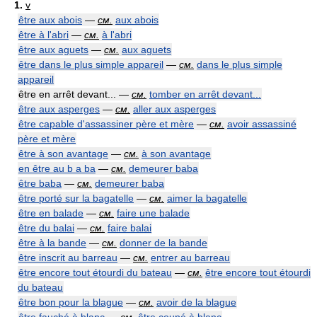
1.
v
être aux abois
—
см.
aux abois
être à l'abri
—
см.
à l'abri
être aux aguets
—
см.
aux aguets
être dans le plus simple appareil
—
см.
dans le plus simple
appareil
être en arrêt devant... —
см.
tomber en arrêt devant...
être aux asperges
—
см.
aller aux asperges
être capable d'assassiner père et mère
—
см.
avoir assassiné
père et mère
être à son avantage
—
см.
à son avantage
en être au b a ba
—
см.
demeurer baba
être baba
—
см.
demeurer baba
être porté sur la bagatelle
—
см.
aimer la bagatelle
être en balade
—
см.
faire une balade
être du balai
—
см.
faire balai
être à la bande
—
см.
donner de la bande
être inscrit au barreau
—
см.
entrer au barreau
être encore tout étourdi du bateau
—
см.
être encore tout étourdi
du bateau
être bon pour la blague
—
см.
avoir de la blague