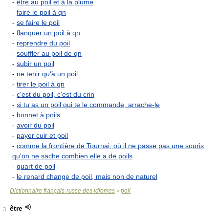
-
être au poil et à la plume
-
faire le poil à qn
-
se faire le poil
-
flanquer un poil à qn
-
reprendre du poil
-
souffler au poil de qn
-
subir un poil
-
ne tenir qu'à un poil
-
tirer le poil à qn
-
c'est du poil, c'est du crin
-
si tu as un poil qui te le commande, arrache-le
-
bonnet à poils
-
avoir du poil
-
payer cuir et poil
-
comme la frontière de Tournai, où il ne passe pas une souris
qu'on ne sache combien elle a de poils
-
quart de poil
-
le renard change de poil, mais non de naturel
Dictionnaire français-russe des idiomes
poil
>
être
3