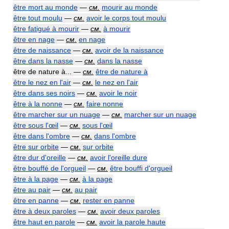
être mort au monde
—
см.
mourir au monde
être tout moulu
—
см.
avoir le corps tout moulu
être fatigué à mourir
—
см.
à mourir
être en nage
—
см.
en nage
être de naissance
—
см.
avoir de la naissance
être dans la nasse
—
см.
dans la nasse
être de nature à... —
см.
être de nature à
être le nez en l'air
—
см.
le nez en l'air
être dans ses noirs
—
см.
avoir le noir
être à la nonne
—
см.
faire nonne
être marcher sur un nuage
—
см.
marcher sur un nuage
être sous l'œil
—
см.
sous l'œil
être dans l'ombre
—
см.
dans l'ombre
être sur orbite
—
см.
sur orbite
être dur d'oreille
—
см.
avoir l'oreille dure
être bouffé de l'orgueil
—
см.
être bouffi d'orgueil
être à la page
—
см.
à la page
être au pair
—
см.
au pair
être en panne
—
см.
rester en panne
être à deux paroles
—
см.
avoir deux paroles
être haut en parole
—
см.
avoir la parole haute