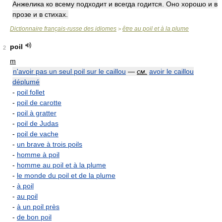
Анжелика ко всему подходит и всегда годится. Оно хорошо и в
прозе и в стихах.
Dictionnaire français-russe des idiomes
être au poil et à la plume
>
poil
2
m
n'avoir pas un seul poil sur le caillou
—
см.
avoir le caillou
déplumé
-
poil follet
-
poil de carotte
-
poil à gratter
-
poil de Judas
-
poil de vache
-
un brave à trois poils
-
homme à poil
-
homme au poil et à la plume
-
le monde du poil et de la plume
-
à poil
-
au poil
-
à un poil près
-
de bon poil