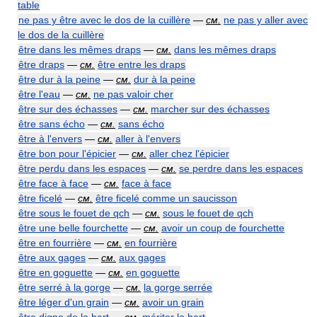
table
ne pas y être avec le dos de la cuillère
—
см.
ne pas y aller avec
le dos de la cuillère
être dans les mêmes draps
—
см.
dans les mêmes draps
être draps
—
см.
être entre les draps
être dur à la peine
—
см.
dur à la peine
être l'eau
—
см.
ne pas valoir cher
être sur des échasses
—
см.
marcher sur des échasses
être sans écho
—
см.
sans écho
être à l'envers
—
см.
aller à l'envers
être bon pour l'épicier
—
см.
aller chez l'épicier
être perdu dans les espaces
—
см.
se perdre dans les espaces
être face à face
—
см.
face à face
être ficelé
—
см.
être ficelé comme un saucisson
être sous le fouet de qch
—
см.
sous le fouet de qch
être une belle fourchette
—
см.
avoir un coup de fourchette
être en fourrière
—
см.
en fourrière
être aux gages
—
см.
aux gages
être en goguette
—
см.
en goguette
être serré à la gorge
—
см.
la gorge serrée
être léger d'un grain
—
см.
avoir un grain