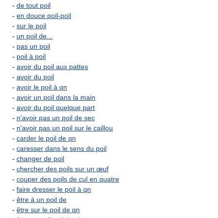
-
de tout poil
-
en douce poil-poil
-
sur le poil
-
un poil de...
-
pas un poil
-
poil à poil
-
avoir du poil aux pattes
-
avoir du poil
-
avoir le poil à qn
-
avoir un poil dans la main
-
avoir du poil quelque part
-
n'avoir pas un poil de sec
-
n'avoir pas un poil sur le caillou
-
carder le poil de qn
-
caresser dans le sens du poil
-
changer de poil
-
chercher des poils sur un œuf
-
couper des poils de cul en quatre
-
faire dresser le poil à qn
-
être à un poil de
-
être sur le poil de qn