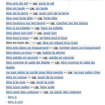
être pris de taf
—
см.
avoir le taf
être en taule
—
см.
en taule
être de la terre
—
см.
avoir qch de la terre
être une forte tête
—
см.
forte tête
être toujours sur les tisons
—
см.
cracher sur les tisons
être à sa toilette
—
см.
faire sa toilette
être dans son tort
—
см.
avoir tort
être tout à tous
—
см.
se faire tout à tous
être en train de... —
см.
être en retard d'un train
être pris dans un traquenard
—
см.
tomber dans un traquenard
être dans un trou
—
см.
battre la dèche
être adulte et vacciné
—
см.
adulte et vacciné
être comme le valet de diable
—
см.
être comme le valet du
diable
ne pas valoir la corde pour être pendu
—
см.
ne pas valoir cher
être en vogue
—
см.
avoir de la vogue
être à la voie
—
см.
avoir la voie
être sous voiles
—
см.
faire voile
être garé des voitures
—
см.
se garer des voitures
-
être à
-
être à qch