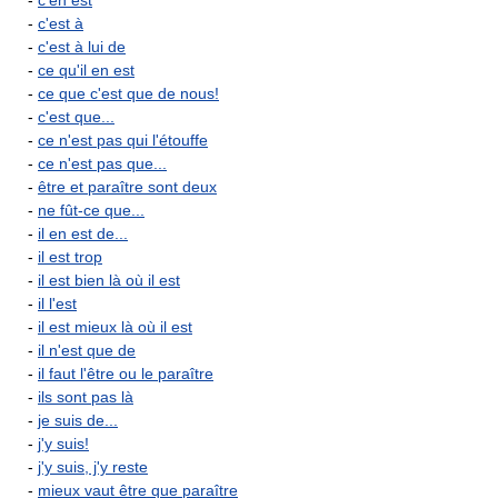
-
c'en est
-
c'est à
-
c'est à lui de
-
ce qu'il en est
-
ce que c'est que de nous!
-
c'est que...
-
ce n'est pas qui l'étouffe
-
ce n'est pas que...
-
être et paraître sont deux
-
ne fût-ce que...
-
il en est de...
-
il est trop
-
il est bien là où il est
-
il l'est
-
il est mieux là où il est
-
il n'est que de
-
il faut l'être ou le paraître
-
ils sont pas là
-
je suis de...
-
j'y suis!
-
j'y suis, j'y reste
-
mieux vaut être que paraître