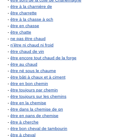
-
être sorti de la côte de Charlemagne
-
être à la charnière de
-
être charrette
-
être à la chasse à qch
-
être en chasse
-
être chatte
-
ne pas être chaud
-
n'être ni chaud ni froid
-
être chaud de vin
-
être encore tout chaud de la forge
-
être au chaud
-
être né sous le chaume
-
être bâti à chaux et à ciment
-
être en bon chemin
-
être toujours par chemin
-
être toujours sur les chemins
-
être en la chemise
-
être dans la chemise de qn
-
être en pans de chemise
-
être à cherche
-
être bon cheval de tambourin
-
être à cheval