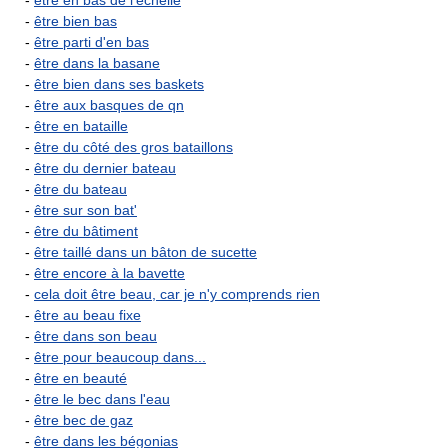
-
être en bas de l'échelle
-
être bien bas
-
être parti d'en bas
-
être dans la basane
-
être bien dans ses baskets
-
être aux basques de qn
-
être en bataille
-
être du côté des gros bataillons
-
être du dernier bateau
-
être du bateau
-
être sur son bat'
-
être du bâtiment
-
être taillé dans un bâton de sucette
-
être encore à la bavette
-
cela doit être beau, car je n'y comprends rien
-
être au beau fixe
-
être dans son beau
-
être pour beaucoup dans...
-
être en beauté
-
être le bec dans l'eau
-
être bec de gaz
-
être dans les bégonias