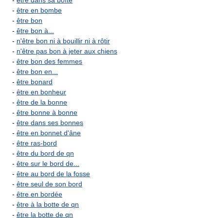
-
être dans sa boîte
-
être en bombe
-
être bon
-
être bon à...
-
n'être bon ni à bouillir ni à rôtir
-
n'être pas bon à jeter aux chiens
-
être bon des femmes
-
être bon en...
-
être bonard
-
être en bonheur
-
être de la bonne
-
être bonne à bonne
-
être dans ses bonnes
-
être en bonnet d'âne
-
être ras-bord
-
être du bord de qn
-
être sur le bord de...
-
être au bord de la fosse
-
être seul de son bord
-
être en bordée
-
être à la botte de qn
-
être la botte de qn