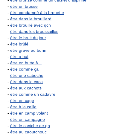
-
être bronzé comme un cachet d'aspirine
-
être en brosse
-
être condamné à la brouette
-
être dans le brouillard
-
être brouillé avec qch
-
être dans les broussailles
-
être le bruit du jour
-
être brûlé
-
être gravé au burin
-
être à but
-
être en butte à...
-
être comme ça
-
être une caboche
-
être dans le caca
-
être aux cachots
-
être comme un cadavre
-
être en cage
-
être à la caille
-
être en camp volant
-
être en campagne
-
être le caniche de qn
-
être au caoutchouc