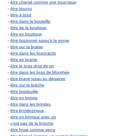
-
être chargé comme une bourrique
-
être bourru
-
être à bout
-
être dans la bouteille
-
être de la boutique
-
être en boutique
-
être boutonné jusqu'à la gorge
-
être sur la braise
-
être dans les brancards
-
être en branle
-
être le bras droit de qn
-
être dans les bras de Morphée
-
être brave jusqu'au dégainer
-
être sur la brèche
-
être bredouille
-
être en brème
-
être dans les brindes
-
être brindezingue
-
être en bringue avec qn
-
c'est pas de la brioche
-
être brisé comme verre