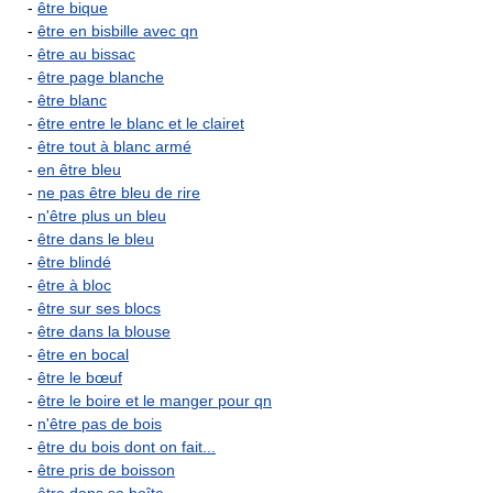
-
être bique
-
être en bisbille avec qn
-
être au bissac
-
être page blanche
-
être blanc
-
être entre le blanc et le clairet
-
être tout à blanc armé
-
en être bleu
-
ne pas être bleu de rire
-
n'être plus un bleu
-
être dans le bleu
-
être blindé
-
être à bloc
-
être sur ses blocs
-
être dans la blouse
-
être en bocal
-
être le bœuf
-
être le boire et le manger pour qn
-
n'être pas de bois
-
être du bois dont on fait...
-
être pris de boisson