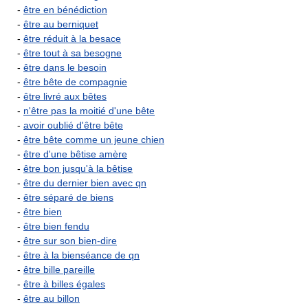
-
être en bénédiction
-
être au berniquet
-
être réduit à la besace
-
être tout à sa besogne
-
être dans le besoin
-
être bête de compagnie
-
être livré aux bêtes
-
n'être pas la moitié d'une bête
-
avoir oublié d'être bête
-
être bête comme un jeune chien
-
être d'une bêtise amère
-
être bon jusqu'à la bêtise
-
être du dernier bien avec qn
-
être séparé de biens
-
être bien
-
être bien fendu
-
être sur son bien-dire
-
être à la bienséance de qn
-
être bille pareille
-
être à billes égales
-
être au billon