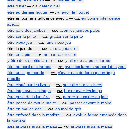
être digne de la hart
—
см.
mériter la hart
être d'hier
—
см.
dater d'hier
être au dernier hoquet
—
см.
avoir le hoquet
être en bonne intelligence avec... —
см.
en bonne intelligence
avec...
être pâle des jambes
—
см.
avoir les jambes pâles
être sur la jante
—
см.
gratter sur la jante
être vieux jeu
—
см.
faire vieux jeu
être la joie de... —
см.
faire la joie de...
être en lapin
—
см.
ne pas valoir cher
y être de sa petite larme
—
см.
y aller de sa petite larme
être au bord des larmes
—
см.
avoir les larmes au bord des yeux
être un linge mouillé
—
см.
n'avoir pas de force qu'un linge
mouillé
être cloué sur les livres
—
см.
se coller sur les livres
être loup avec les loups
—
см.
hurler avec les loups
être privé de la lumière
—
см.
perdre la lumière du jour
être passé devant le maire
—
см.
passer devant le maire
être en mal de qch
—
см.
en mal de qch
être enfoncé dans la matière
—
см.
avoir la forme enfoncée dans
la matière
être au-dessus de la mêlée
—
см.
au-dessus de la mêlée