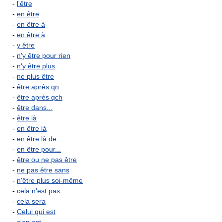
-
l'être
-
en être
-
en être à
-
en être à
-
y être
-
n'y être pour rien
-
n'y être plus
-
ne plus être
-
être après qn
-
être après qch
-
être dans...
-
être là
-
en être là
-
en être là de...
-
en être pour...
-
être ou ne pas être
-
ne pas être sans
-
n'être plus soi-même
-
cela n'est pas
-
cela sera
-
Celui qui est