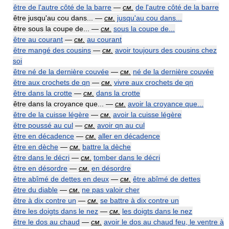
être de l'autre côté de la barre
—
см.
de l'autre côté de la barre
être jusqu'au cou dans... —
см.
jusqu'au cou dans...
être sous la coupe de... —
см.
sous la coupe de...
être au courant
—
см.
au courant
être mangé des cousins
—
см.
avoir toujours des cousins chez
soi
être né de la dernière couvée
—
см.
né de la dernière couvée
être aux crochets de qn
—
см.
vivre aux crochets de qn
être dans la crotte
—
см.
dans la crotte
être dans la croyance que... —
см.
avoir la croyance que...
être de la cuisse légère
—
см.
avoir la cuisse légère
être poussé au cul
—
см.
avoir qn au cul
être en décadence
—
см.
aller en décadence
être en dèche
—
см.
battre la dèche
être dans le décri
—
см.
tomber dans le décri
être en désordre
—
см.
en désordre
être abîmé de dettes en deux
—
см.
être abîmé de dettes
être du diable
—
см.
ne pas valoir cher
être à dix contre un
—
см.
se battre à dix contre un
être les doigts dans le nez
—
см.
les doigts dans le nez
être le dos au chaud
—
см.
avoir le dos au chaud feu, le ventre à