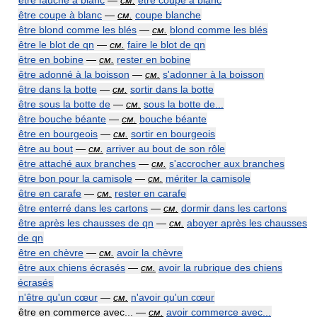
être fauché à blanc
—
см.
être coupé à blanc
être coupe à blanc
—
см.
coupe blanche
être blond comme les blés
—
см.
blond comme les blés
être le blot de qn
—
см.
faire le blot de qn
être en bobine
—
см.
rester en bobine
être adonné à la boisson
—
см.
s'adonner à la boisson
être dans la botte
—
см.
sortir dans la botte
être sous la botte de
—
см.
sous la botte de...
être bouche béante
—
см.
bouche béante
être en bourgeois
—
см.
sortir en bourgeois
être au bout
—
см.
arriver au bout de son rôle
être attaché aux branches
—
см.
s'accrocher aux branches
être bon pour la camisole
—
см.
mériter la camisole
être en carafe
—
см.
rester en carafe
être enterré dans les cartons
—
см.
dormir dans les cartons
être après les chausses de qn
—
см.
aboyer après les chausses
de qn
être en chèvre
—
см.
avoir la chèvre
être aux chiens écrasés
—
см.
avoir la rubrique des chiens
écrasés
n'être qu'un cœur
—
см.
n'avoir qu'un cœur
être en commerce avec... —
см.
avoir commerce avec...