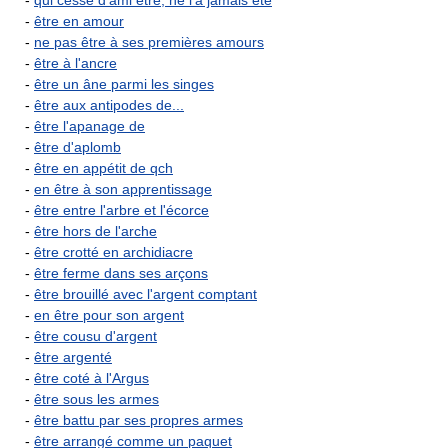
-
qui cesse d'ami être, ne l'a jamais été
-
être en amour
-
ne pas être à ses premières amours
-
être à l'ancre
-
être un âne parmi les singes
-
être aux antipodes de...
-
être l'apanage de
-
être d'aplomb
-
être en appétit de qch
-
en être à son apprentissage
-
être entre l'arbre et l'écorce
-
être hors de l'arche
-
être crotté en archidiacre
-
être ferme dans ses arçons
-
être brouillé avec l'argent comptant
-
en être pour son argent
-
être cousu d'argent
-
être argenté
-
être coté à l'Argus
-
être sous les armes
-
être battu par ses propres armes
-
être arrangé comme un paquet