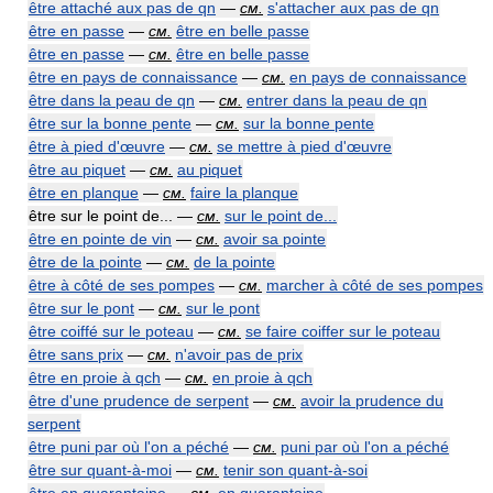
être attaché aux pas de qn
—
см.
s'attacher aux pas de qn
être en passe
—
см.
être en belle passe
être en passe
—
см.
être en belle passe
être en pays de connaissance
—
см.
en pays de connaissance
être dans la peau de qn
—
см.
entrer dans la peau de qn
être sur la bonne pente
—
см.
sur la bonne pente
être à pied d'œuvre
—
см.
se mettre à pied d'œuvre
être au piquet
—
см.
au piquet
être en planque
—
см.
faire la planque
être sur le point de... —
см.
sur le point de...
être en pointe de vin
—
см.
avoir sa pointe
être de la pointe
—
см.
de la pointe
être à côté de ses pompes
—
см.
marcher à côté de ses pompes
être sur le pont
—
см.
sur le pont
être coiffé sur le poteau
—
см.
se faire coiffer sur le poteau
être sans prix
—
см.
n'avoir pas de prix
être en proie à qch
—
см.
en proie à qch
être d'une prudence de serpent
—
см.
avoir la prudence du
serpent
être puni par où l'on a péché
—
см.
puni par où l'on a péché
être sur quant-à-moi
—
см.
tenir son quant-à-soi