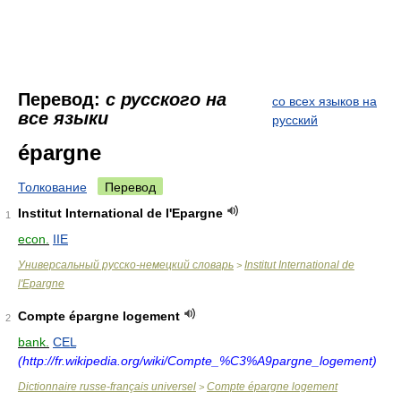
Перевод:
с русского на
со всех языков на
все языки
русский
épargne
Толкование
Перевод
Institut International de l'Epargne
1
econ.
IIE
Универсальный русско-немецкий словарь
Institut International de
>
l'Epargne
Compte épargne logement
2
bank.
CEL
(http://fr.wikipedia.org/wiki/Compte_%C3%A9pargne_logement)
Dictionnaire russe-français universel
Compte épargne logement
>