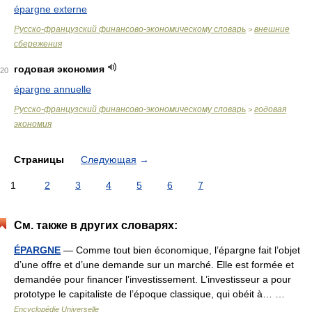
épargne externe
Русско-французский финансово-экономическому словарь
внешние
>
сбережения
годовая экономия
20
épargne annuelle
Русско-французский финансово-экономическому словарь
годовая
>
экономия
Страницы
Следующая
→
1
2
3
4
5
6
7
См. также в других словарях:
ÉPARGNE
— Comme tout bien économique, l’épargne fait l’objet
d’une offre et d’une demande sur un marché. Elle est formée et
demandée pour financer l’investissement. L’investisseur a pour
prototype le capitaliste de l’époque classique, qui obéit à… …
Encyclopédie Universelle