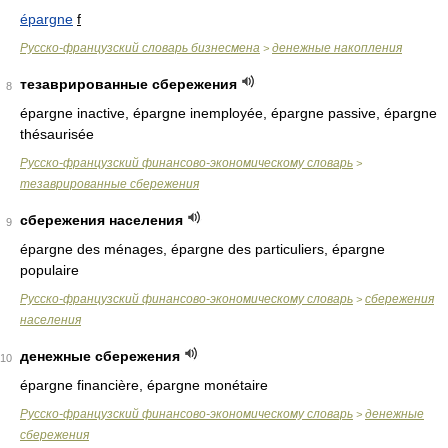
épargne
f
Русско-французский словарь бизнесмена
денежные накопления
>
тезаврированные сбережения
8
épargne inactive, épargne inemployée, épargne passive, épargne
thésaurisée
Русско-французский финансово-экономическому словарь
>
тезаврированные сбережения
сбережения населения
9
épargne des ménages, épargne des particuliers, épargne
populaire
Русско-французский финансово-экономическому словарь
сбережения
>
населения
денежные сбережения
10
épargne financière, épargne monétaire
Русско-французский финансово-экономическому словарь
денежные
>
сбережения