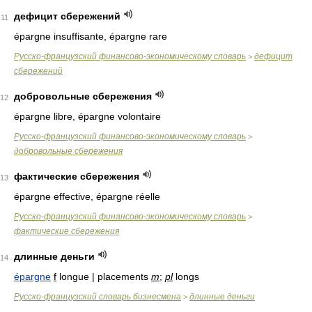
дефицит сбережений
11
épargne insuffisante, épargne rare
Русско-французский финансово-экономическому словарь
дефицит
>
сбережений
добровольные сбережения
12
épargne libre, épargne volontaire
Русско-французский финансово-экономическому словарь
>
добровольные сбережения
фактические сбережения
13
épargne effective, épargne réelle
Русско-французский финансово-экономическому словарь
>
фактические сбережения
длинные деньги
14
épargne
f
longue | placements
m
;
pl
longs
Русско-французский словарь бизнесмена
длинные деньги
>