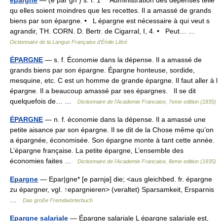
épargne
— (é par gn ) s. f. 1° Administration des dépenses telle
qu elles soient moindres que les recettes. Il a amassé de grands
biens par son épargne. • L épargne est nécessaire à qui veut s
agrandir, TH. CORN. D. Bertr. de Cigarral, I, 4. • Peut… …
Dictionnaire de la Langue Française d'Émile Littré
ÉPARGNE
— s. f. Économie dans la dépense. Il a amassé de
grands biens par son épargne. Épargne honteuse, sordide,
mesquine, etc. C est un homme de grande épargne. Il faut aller à l
épargne. Il a beaucoup amassé par ses épargnes. Il se dit
quelquefois de… …
Dictionnaire de l'Academie Francaise, 7eme edition (1835)
ÉPARGNE
— n. f. économie dans la dépense. Il a amassé une
petite aisance par son épargne. Il se dit de la Chose même qu’on
a épargnée, économisée. Son épargne monte à tant cette année.
L’épargne française. La petite épargne, L’ensemble des
économies faites …
Dictionnaire de l'Academie Francaise, 8eme edition (1935)
Epargne
— Epar|gne* [e parnjə] die; <aus gleichbed. fr. épargne
zu épargner, vgl. ↑epargnieren> (veraltet) Sparsamkeit, Ersparnis
…
Das große Fremdwörterbuch
Epargne salariale
— Épargne salariale L épargne salariale est,