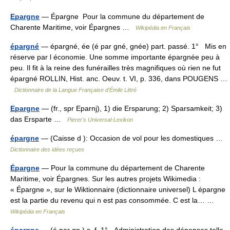
Epargne
— Épargne Pour la commune du département de
Charente Maritime, voir Épargnes …
Wikipédia en Français
épargné
— épargné, ée (é par gné, gnée) part. passé. 1° Mis en
réserve par l économie. Une somme importante épargnée peu à
peu. Il fit à la reine des funérailles très magnifiques où rien ne fut
épargné ROLLIN, Hist. anc. Oeuv. t. VI, p. 336, dans POUGENS …
Dictionnaire de la Langue Française d'Émile Littré
Epargne
— (fr., spr Eparnj), 1) die Ersparung; 2) Sparsamkeit; 3)
das Ersparte …
Pierer's Universal-Lexikon
épargne
— (Caisse d ): Occasion de vol pour les domestiques …
Dictionnaire des idées reçues
Épargne
— Pour la commune du département de Charente
Maritime, voir Épargnes. Sur les autres projets Wikimedia :
« Épargne », sur le Wiktionnaire (dictionnaire universel) L épargne
est la partie du revenu qui n est pas consommée. C est la… …
Wikipédia en Français