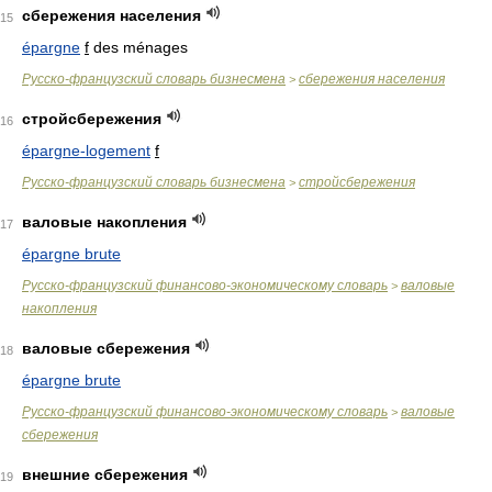
сбережения населения
15
épargne
f
des ménages
Русско-французский словарь бизнесмена
сбережения населения
>
стройсбережения
16
épargne-logement
f
Русско-французский словарь бизнесмена
стройсбережения
>
валовые накопления
17
épargne brute
Русско-французский финансово-экономическому словарь
валовые
>
накопления
валовые сбережения
18
épargne brute
Русско-французский финансово-экономическому словарь
валовые
>
сбережения
внешние сбережения
19