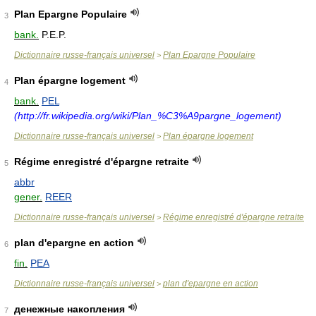
Plan Epargne Populaire
3
bank.
P.E.P.
Dictionnaire russe-français universel
Plan Epargne Populaire
>
Plan épargne logement
4
bank.
PEL
(http://fr.wikipedia.org/wiki/Plan_%C3%A9pargne_logement)
Dictionnaire russe-français universel
Plan épargne logement
>
Régime enregistré d'épargne retraite
5
abbr
gener.
REER
Dictionnaire russe-français universel
Régime enregistré d'épargne retraite
>
plan d'epargne en action
6
fin.
PEA
Dictionnaire russe-français universel
plan d'epargne en action
>
денежные накопления
7