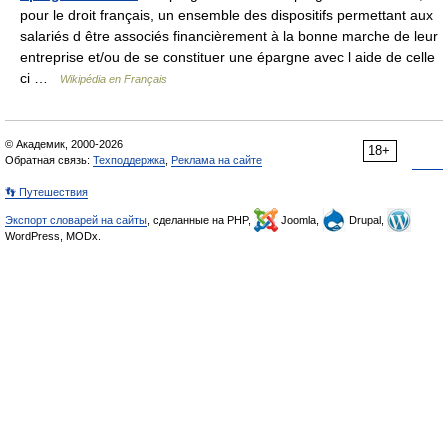
pour le droit français, un ensemble des dispositifs permettant aux
salariés d être associés financièrement à la bonne marche de leur
entreprise et/ou de se constituer une épargne avec l aide de celle
ci …
Wikipédia en Français
© Академик, 2000-2026
18+
Обратная связь:
Техподдержка
,
Реклама на сайте
👣 Путешествия
Экспорт словарей на сайты
, сделанные на PHP,
Joomla,
Drupal,
WordPress, MODx.