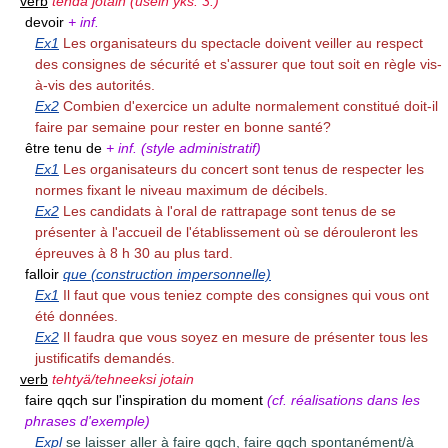
verb
tehdä jotain (usein yks. 3.)
devoir
+ inf.
Ex1
Les organisateurs du spectacle doivent veiller au respect
des consignes de sécurité et s'assurer que tout soit en règle vis-
à-vis des autorités.
Ex2
Combien d'exercice un adulte normalement constitué doit-il
faire par semaine pour rester en bonne santé?
être tenu de
+ inf. (style administratif)
Ex1
Les organisateurs du concert sont tenus de respecter les
normes fixant le niveau maximum de décibels.
Ex2
Les candidats à l'oral de rattrapage sont tenus de se
présenter à l'accueil de l'établissement où se dérouleront les
épreuves à 8 h 30 au plus tard.
falloir
que (construction impersonnelle)
Ex1
Il faut que vous teniez compte des consignes qui vous ont
été données.
Ex2
Il faudra que vous soyez en mesure de présenter tous les
justificatifs demandés.
verb
tehtyä/tehneeksi jotain
faire qqch sur l'inspiration du moment
(cf. réalisations dans les
phrases d'exemple)
Expl
se laisser aller à faire qqch, faire qqch spontanément/à