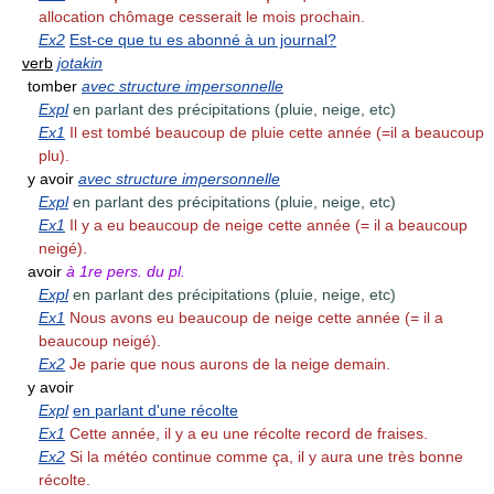
allocation chômage cesserait le mois prochain.
Ex2
Est-ce que tu es abonné à un journal?
verb
jotakin
tomber
avec structure impersonnelle
Expl
en parlant des précipitations (pluie, neige, etc)
Ex1
Il est tombé beaucoup de pluie cette année (=il a beaucoup
plu).
y avoir
avec structure impersonnelle
Expl
en parlant des précipitations (pluie, neige, etc)
Ex1
Il y a eu beaucoup de neige cette année (= il a beaucoup
neigé).
avoir
à 1re pers. du pl.
Expl
en parlant des précipitations (pluie, neige, etc)
Ex1
Nous avons eu beaucoup de neige cette année (= il a
beaucoup neigé).
Ex2
Je parie que nous aurons de la neige demain.
y avoir
Expl
en parlant d'une récolte
Ex1
Cette année, il y a eu une récolte record de fraises.
Ex2
Si la météo continue comme ça, il y aura une très bonne
récolte.