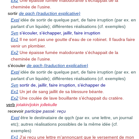
Ex2
Une épaisse fumée malodorante s'échappait de la
cheminée de l'usine.
sortir
de qqch (traduction explicative)
Expl
idée de sortir de quelque part, de faire irruption (par ex. en
parlant d'un liquide); différentes réalisations (cf. exemples)
Syn
s'écouler, s'échapper, jaillir, faire irruption
Ex1
Il ne sort pas une goutte d'eau de ce robinet. Il faudra faire
venir un plombier.
Ex2
Une épaisse fumée malodorante s'échappait de la
cheminée de l'usine.
s'écouler
de qqch (traduction explicative)
Expl
idée de sortir de quelque part, de faire irruption (par ex. en
parlant d'un liquide); différentes réalisations (cf. exemples)
Syn
sortir de, jaillir, faire irruption, s'échapper de
Ex1
Un jet de sang jaillit de sa blessure béante.
Ex2
Une coulée de lave bouillante s'échappait du cratère.
verb
jotakin/jokin jollekulle
recevoir
participe passé: reçu
Expl
être le destinataire de qqch (par ex. une lettre, un journal
etc); autres réalisations possibles de la même idée (cf.
exemples)
Ex1
J'ai reçu une lettre m'annonçant que le versement de mon