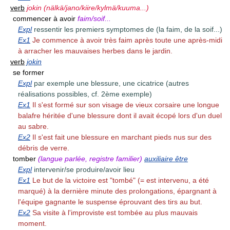
verb
jokin (nälkä/jano/kiire/kylmä/kuuma...)
commencer à avoir
faim/soif...
Expl
ressentir les premiers symptomes de (la faim, de la soif...)
Ex1
Je commence à avoir très faim après toute une après-midi
à arracher les mauvaises herbes dans le jardin.
verb
jokin
se former
Expl
par exemple une blessure, une cicatrice (autres
réalisations possibles, cf. 2ème exemple)
Ex1
Il s'est formé sur son visage de vieux corsaire une longue
balafre héritée d'une blessure dont il avait écopé lors d'un duel
au sabre.
Ex2
Il s'est fait une blessure en marchant pieds nus sur des
débris de verre.
tomber
(langue parlée, registre familier)
auxiliaire être
Expl
intervenir/se produire/avoir lieu
Ex1
Le but de la victoire est "tombé" (= est intervenu, a été
marqué) à la dernière minute des prolongations, épargnant à
l'équipe gagnante le suspense éprouvant des tirs au but.
Ex2
Sa visite à l'improviste est tombée au plus mauvais
moment.