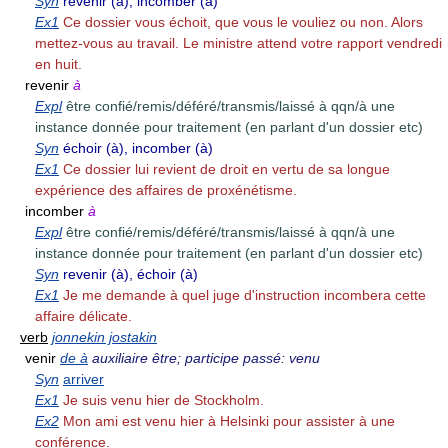
Syn
revenir (à), incomber (à)
Ex1
Ce dossier vous échoit, que vous le vouliez ou non. Alors
mettez-vous au travail. Le ministre attend votre rapport vendredi
en huit.
revenir
à
Expl
être confié/remis/déféré/transmis/laissé à qqn/à une
instance donnée pour traitement (en parlant d'un dossier etc)
Syn
échoir (à), incomber (à)
Ex1
Ce dossier lui revient de droit en vertu de sa longue
expérience des affaires de proxénétisme.
incomber
à
Expl
être confié/remis/déféré/transmis/laissé à qqn/à une
instance donnée pour traitement (en parlant d'un dossier etc)
Syn
revenir (à), échoir (à)
Ex1
Je me demande à quel juge d'instruction incombera cette
affaire délicate.
verb
jonnekin jostakin
venir
de à
auxiliaire être; participe passé: venu
Syn
arriver
Ex1
Je suis venu hier de Stockholm.
Ex2
Mon ami est venu hier à Helsinki pour assister à une
conférence.