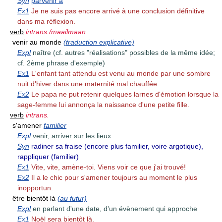
Syn
parvenir à
Ex1
Je ne suis pas encore arrivé à une conclusion définitive
dans ma réflexion.
verb
intrans./maailmaan
venir au monde
(traduction explicative)
Expl
naître (cf. autres "réalisations" possibles de la même idée;
cf. 2ème phrase d'exemple)
Ex1
L'enfant tant attendu est venu au monde par une sombre
nuit d'hiver dans une maternité mal chauffée.
Ex2
Le papa ne put retenir quelques larnes d'émotion lorsque la
sage-femme lui annonça la naissance d'une petite fille.
verb
intrans.
s'amener
familier
Expl
venir, arriver sur les lieux
Syn
radiner sa fraise (encore plus familier, voire argotique),
rappliquer (familier)
Ex1
Vite, vite, amène-toi. Viens voir ce que j'ai trouvé!
Ex2
Il a le chic pour s'amener toujours au moment le plus
inopportun.
être bientôt là
(au futur)
Expl
en parlant d'une date, d'un évènement qui approche
Ex1
Noël sera bientôt là.