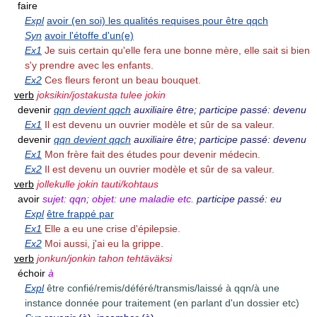
faire
Expl
avoir (en soi) les qualités requises pour être qqch
Syn
avoir l'étoffe d'un(e)
Ex1
Je suis certain qu'elle fera une bonne mère, elle sait si bien
s'y prendre avec les enfants.
Ex2
Ces fleurs feront un beau bouquet.
verb
joksikin/jostakusta tulee jokin
devenir
qqn devient qqch
auxiliaire être; participe passé: devenu
Ex1
Il est devenu un ouvrier modèle et sûr de sa valeur.
devenir
qqn devient qqch
auxiliaire être; participe passé: devenu
Ex1
Mon frère fait des études pour devenir médecin.
Ex2
Il est devenu un ouvrier modèle et sûr de sa valeur.
verb
jollekulle jokin tauti/kohtaus
avoir
sujet: qqn; objet: une maladie etc.
participe passé: eu
Expl
être frappé par
Ex1
Elle a eu une crise d'épilepsie.
Ex2
Moi aussi, j'ai eu la grippe.
verb
jonkun/jonkin tahon tehtäväksi
échoir
à
Expl
être confié/remis/déféré/transmis/laissé à qqn/à une
instance donnée pour traitement (en parlant d'un dossier etc)