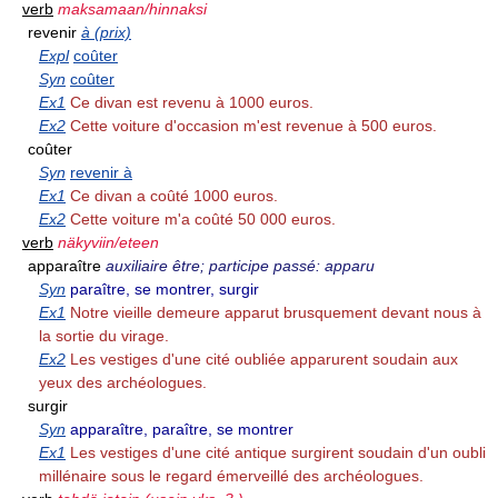
verb
maksamaan/hinnaksi
revenir
à (prix)
Expl
coûter
Syn
coûter
Ex1
Ce divan est revenu à 1000 euros.
Ex2
Cette voiture d'occasion m'est revenue à 500 euros.
coûter
Syn
revenir à
Ex1
Ce divan a coûté 1000 euros.
Ex2
Cette voiture m'a coûté 50 000 euros.
verb
näkyviin/eteen
apparaître
auxiliaire être; participe passé: apparu
Syn
paraître, se montrer, surgir
Ex1
Notre vieille demeure apparut brusquement devant nous à
la sortie du virage.
Ex2
Les vestiges d'une cité oubliée apparurent soudain aux
yeux des archéologues.
surgir
Syn
apparaître, paraître, se montrer
Ex1
Les vestiges d'une cité antique surgirent soudain d'un oubli
millénaire sous le regard émerveillé des archéologues.