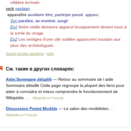
célèbre écrivain.
verb
vastaan
apparaître
auxiliaire être; participe passé: apparu
Syn
paraître, se montrer, surgir
Ex1
Notre vieille demeure apparut brusquement devant nous à
la sortie du virage.
Ex2
Les vestiges d'une cité oubliée apparurent soudain aux
yeux des archéologues.
Suomi-ranska sanakirja
tulla
>
См. также в других словарях:
Aide:Sommaire détaillé
— Retour au sommaire de l aide
Sommaire détaillé Cette page regroupe la plupart des liens pour
aider à connaitre et mieux comprendre le fonctionnement de
Wikipédia …
Wikipédia en Français
Discussion Projet:Modèle
— Le salon des modélistes …
Wikipédia en Français