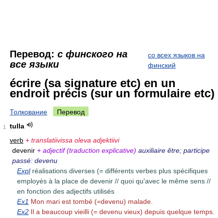
Перевод:
с финского на
со всех языков на
все языки
финский
écrire (sa signature etc) en un
endroit précis (sur un formulaire etc)
Толкование
Перевод
tulla
1
verb
+ translatiivissa oleva adjektiivi
devenir
+ adjectif (traduction explicative)
auxiliaire être; participe
passé: devenu
Expl
réalisations diverses (= différents verbes plus spécifiques
employés à la place de devenir // quoi qu'avec le même sens //
en fonction des adjectifs utilisés
Ex1
Mon mari est tombé (=devenu) malade.
Ex2
Il a beaucoup vieilli (= devenu vieux) depuis quelque temps.