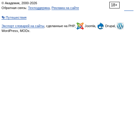
© Академик, 2000-2026
18+
Обратная связь:
Техподдержка
,
Реклама на сайте
👣 Путешествия
Экспорт словарей на сайты
, сделанные на PHP,
Joomla,
Drupal,
WordPress, MODx.