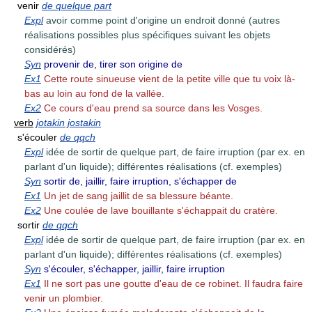
venir
de quelque part
Expl
avoir comme point d'origine un endroit donné (autres
réalisations possibles plus spécifiques suivant les objets
considérés)
Syn
provenir de, tirer son origine de
Ex1
Cette route sinueuse vient de la petite ville que tu voix là-
bas au loin au fond de la vallée.
Ex2
Ce cours d'eau prend sa source dans les Vosges.
verb
jotakin jostakin
s'écouler
de qqch
Expl
idée de sortir de quelque part, de faire irruption (par ex. en
parlant d'un liquide); différentes réalisations (cf. exemples)
Syn
sortir de, jaillir, faire irruption, s'échapper de
Ex1
Un jet de sang jaillit de sa blessure béante.
Ex2
Une coulée de lave bouillante s'échappait du cratère.
sortir
de qqch
Expl
idée de sortir de quelque part, de faire irruption (par ex. en
parlant d'un liquide); différentes réalisations (cf. exemples)
Syn
s'écouler, s'échapper, jaillir, faire irruption
Ex1
Il ne sort pas une goutte d'eau de ce robinet. Il faudra faire
venir un plombier.