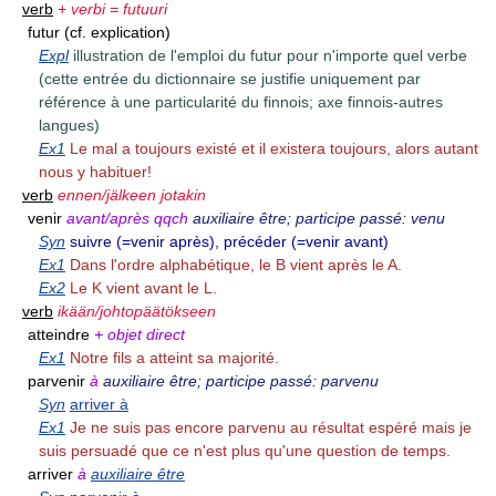
verb
+ verbi = futuuri
futur (cf. explication)
Expl
illustration de l'emploi du futur pour n'importe quel verbe
(cette entrée du dictionnaire se justifie uniquement par
référence à une particularité du finnois; axe finnois-autres
langues)
Ex1
Le mal a toujours existé et il existera toujours, alors autant
nous y habituer!
verb
ennen/jälkeen jotakin
venir
avant/après qqch
auxiliaire être; participe passé: venu
Syn
suivre (=venir après), précéder (=venir avant)
Ex1
Dans l'ordre alphabétique, le B vient après le A.
Ex2
Le K vient avant le L.
verb
ikään/johtopäätökseen
atteindre
+ objet direct
Ex1
Notre fils a atteint sa majorité.
parvenir
à
auxiliaire être; participe passé: parvenu
Syn
arriver à
Ex1
Je ne suis pas encore parvenu au résultat espéré mais je
suis persuadé que ce n'est plus qu'une question de temps.
arriver
à
auxiliaire être