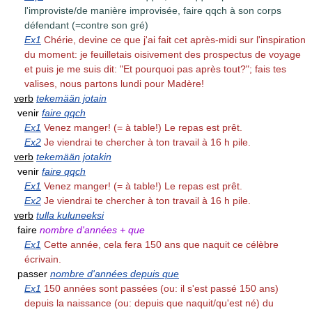
l'improviste/de manière improvisée, faire qqch à son corps
défendant (=contre son gré)
Ex1
Chérie, devine ce que j'ai fait cet après-midi sur l'inspiration
du moment: je feuilletais oisivement des prospectus de voyage
et puis je me suis dit: "Et pourquoi pas après tout?"; fais tes
valises, nous partons lundi pour Madère!
verb
tekemään jotain
venir
faire qqch
Ex1
Venez manger! (= à table!) Le repas est prêt.
Ex2
Je viendrai te chercher à ton travail à 16 h pile.
verb
tekemään jotakin
venir
faire qqch
Ex1
Venez manger! (= à table!) Le repas est prêt.
Ex2
Je viendrai te chercher à ton travail à 16 h pile.
verb
tulla kuluneeksi
faire
nombre d'années + que
Ex1
Cette année, cela fera 150 ans que naquit ce célèbre
écrivain.
passer
nombre d'années depuis que
Ex1
150 années sont passées (ou: il s'est passé 150 ans)
depuis la naissance (ou: depuis que naquit/qu'est né) du