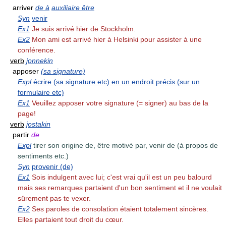
arriver
de à
auxiliaire être
Syn
venir
Ex1
Je suis arrivé hier de Stockholm.
Ex2
Mon ami est arrivé hier à Helsinki pour assister à une
conférence.
verb
jonnekin
apposer
(sa signature)
Expl
écrire (sa signature etc) en un endroit précis (sur un
formulaire etc)
Ex1
Veuillez apposer votre signature (= signer) au bas de la
page!
verb
jostakin
partir
de
Expl
tirer son origine de, être motivé par, venir de (à propos de
sentiments etc.)
Syn
provenir (de)
Ex1
Sois indulgent avec lui; c'est vrai qu'il est un peu balourd
mais ses remarques partaient d'un bon sentiment et il ne voulait
sûrement pas te vexer.
Ex2
Ses paroles de consolation étaient totalement sincères.
Elles partaient tout droit du cœur.