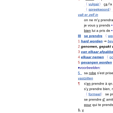
〈
vulgair
〉
ça
l
'
a
〈
spreekwoord
〉
valt
er
zelf
in
on
ne
m
'
y
prendr
je
vous
y
prends
•
bien
lui
a
pris
de
•
III
se
prendre
〈
we
1
hard
worden
⇒
bev
2
genomen
,
gepakt
3
van
elkaar
afpakk
4
elkaar
nemen
〈
o
5
gevangen
worden
♦
voorbeelden:
5
sa
robe
s
'
est
pris
vastzitten
¶
s
'
en
prendre
à
qn
s
'
y
prendre
bien
,
〈
formeel
〉
se
p
se
prendre
d
'
amit
pour
qui
te
prend
1
.
v