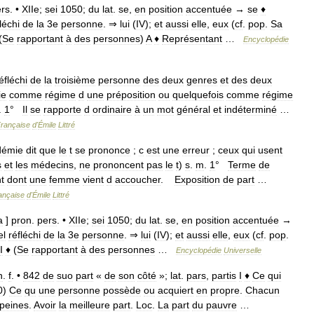
rs
. •
XIIe
;
sei
1050
;
du
lat
.
se
,
en
position
accentuée
→
se
♦
léchi
de
la
3e
personne
. ⇒
lui
(
IV
);
et
aussi
elle
,
eux
(
cf
.
pop
.
Sa
(
Se
rapportant
à
des
personnes
)
A
♦
Représentant
…
Encyclopédie
éfléchi
de
la
troisième
personne
des
deux
genres
et
des
deux
ie
comme
régime
d
une
préposition
ou
quelquefois
comme
régime
.
1
°
Il
se
rapporte
d
ordinaire
à
un
mot
général
et
indéterminé
…
rançaise
d
'
Émile
Littré
démie
dit
que
le
t
se
prononce
;
c
est
une
erreur
;
ceux
qui
usent
s
et
les
médecins
,
ne
prononcent
pas
le
t
)
s
.
m
.
1
°
Terme
de
t
dont
une
femme
vient
d
accoucher
.
Exposition
de
part
…
ançaise
d
'
Émile
Littré
a
]
pron
.
pers
. •
XIIe
;
sei
1050
;
du
lat
.
se
,
en
position
accentuée
→
el
réfléchi
de
la
3e
personne
. ⇒
lui
(
IV
);
et
aussi
elle
,
eux
(
cf
.
pop
.
I
♦
(
Se
rapportant
à
des
personnes
…
Encyclopédie
Universelle
n
.
f
. •
842
de
suo
part
«
de
son
côté
»;
lat
.
pars
,
partis
I
♦
Ce
qui
0
)
Ce
qu
une
personne
possède
ou
acquiert
en
propre
.
Chacun
peines
.
Avoir
la
meilleure
part
.
Loc
.
La
part
du
pauvre
…