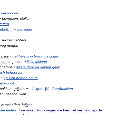
werkwoord
〉
⇒
bevriezen
,
stollen
etten
plant
〉
⇒
aanslaan
,
succes
hebben
weg
nemen
aison
•
het
huis
is
in
brand
gevlogen
,
sur
la
gauche
•
links
afslaan
champs
•
dwars
door
de
velden
gaan
zich
beheersen
e
•
op
zich
nemen
om
te
erkwoord
〉
pakken
,
grijpen
⇒
〈
figuurlijk
〉
(
aan
)
pakken
en
,
beschouwen
verschaffen
,
krijgen
derstellen
〈zie
voor
uitdrukkingen
die
hier
niet
vermeld
zijn
de