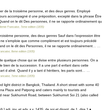
ier
de
la
troisième
personne
,
et
des
deux
genres
.
Employé
jours
accompagné
d
une
préposition
,
excepté
dans
la
phrase
Être
Quand
on
le
dit
Des
personnes
,
il
ne
se
rapporte
ordinairement
qu
demie
Francaise
,
7eme
edition
(
1835
)
troisième
personne
,
des
deux
genres
Sauf
dans
l
’
expression
être
ne
s
’
emploie
que
comme
complément
et
est
toujours
précédé
and
on
le
dit
des
Personnes
,
il
ne
se
rapporte
ordinairement
… …
rancaise
,
8eme
edition
(
1935
)
de
quelque
chose
qui
se
divise
entre
plusieurs
personnes
.
On
a
le
bien
de
la
succession
.
Il
a
une
part
d
enfant
dans
cette
art
d
aîné
.
Quand
il
y
a
tant
d
héritiers
,
les
parts
sont
… …
rancaise
,
7eme
edition
(
1835
)
ed
light
district
in
Bangkok
,
Thailand
.
A
short
street
with
some
40
na
Plaza
and
Patpong
and
caters
mainly
to
tourists
and
ed
near
Sukhumvit
Road
,
between
Sukhumvit
Soi
21
(
also
called
ɑ̃
]
adj
.
inv
.
et
adv
. •
v
.
1435
;
de
soi
et
disant
,
de
1
.
dire
1
♦