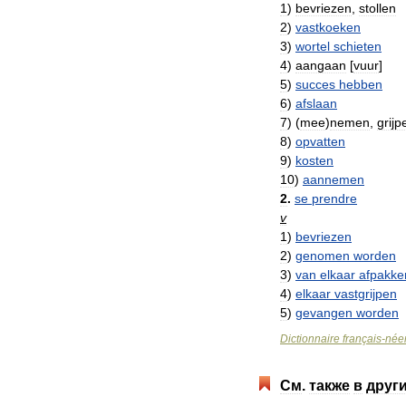
1
)
bevriezen
,
stollen
2
)
vastkoeken
3
)
wortel
schieten
4
)
aangaan
[
vuur
]
5
)
succes
hebben
6
)
afslaan
7
)
(
mee
)
nemen
,
grijp
8
)
opvatten
9
)
kosten
10
)
aannemen
2
.
se
prendre
v
1
)
bevriezen
2
)
genomen
worden
3
)
van
elkaar
afpakke
4
)
elkaar
vastgrijpen
5
)
gevangen
worden
Dictionnaire
français
-
née
См
.
также
в
друг