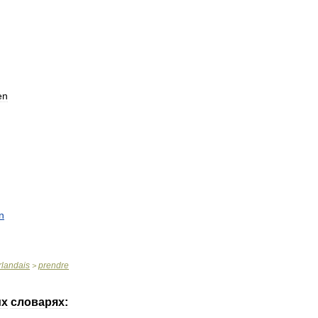
en
n
rlandais
prendre
>
их
словарях: