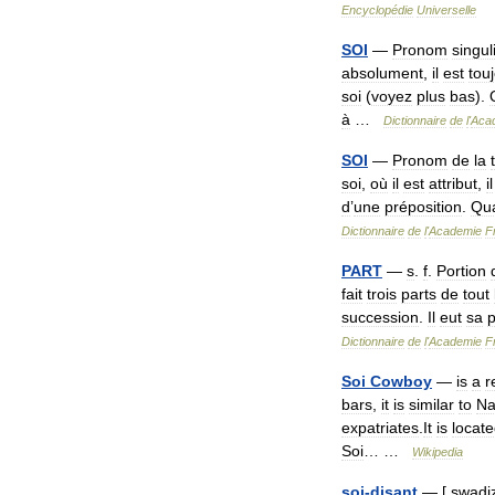
Encyclopédie
Universelle
SOI
—
Pronom
singul
absolument
,
il
est
tou
soi
(
voyez
plus
bas
).
à
…
Dictionnaire
de
l
'
Aca
SOI
—
Pronom
de
la
soi
,
où
il
est
attribut
,
il
d
’
une
préposition
.
Qu
Dictionnaire
de
l
'
Academie
F
PART
—
s
.
f
.
Portion
fait
trois
parts
de
tout
succession
.
Il
eut
sa
p
Dictionnaire
de
l
'
Academie
F
Soi
Cowboy
—
is
a
r
bars
,
it
is
similar
to
Na
expatriates
.
It
is
locat
Soi
… …
Wikipedia
soi
-
disant
— [
swadiz