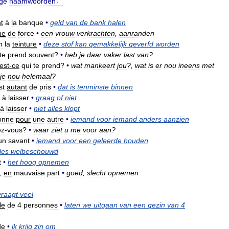
ige
naamwoorden〉
t
à
la
banque
•
geld
van
de
bank
halen
me
de
force
•
een
vrouw
verkrachten
,
aanranden
n
la
teinture
•
deze
stof
kan
gemakkelijk
geverfd
worden
te
prend
souvent
?
•
heb
je
daar
vaker
last
van
?
est
-
ce
qui
te
prend
?
•
wat
mankeert
jou
?,
wat
is
er
nou
ineens
met
je
nou
helemaal
?
st
autant
de
pris
•
dat
is
tenminste
binnen
à
laisser
•
graag
of
niet
à
laisser
•
niet
alles
klopt
onne
pour
une
autre
•
iemand
voor
iemand
anders
aanzien
ez
-
vous
?
•
waar
ziet
u
me
voor
aan
?
un
savant
•
iemand
voor
een
geleerde
houden
les
welbeschouwd
t
•
het
hoog
opnemen
,
en
mauvaise
part
•
goed
,
slecht
opnemen
vraagt
veel
le
de
4
personnes
•
laten
we
uitgaan
van
een
gezin
van
4
de
•
ik
krijg
zin
om