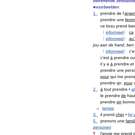
betreffende
zelfstand
♦
voorbeelden:
1
prendre
de
l
'
argen
prendre
une
fem
ce
tissu
prend
bie
〈
informeel
〉
ça
〈
informeel
〉
qu
'
jou
aan
de
hand
,
ben
〈
informeel
〉
c
'
e
c
'
est
à
prendre
ou
il
y
a
à
prendre
et
prendre
une
pers
pour
qui
me
pren
prendre
qn
.
pour
2
à
tout
prendre
•
al
le
prendre
de
hau
prendre
en
bonne
→
temps
3
il
prend
cher
•
hij
5
prenons
une
famil
personen
¶
l
'
envie
me
prend