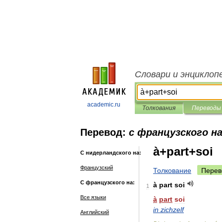
Словари и энциклоп
academic.ru
Толкования
Переводы
Перевод:
с французского н
à+part+soi
С нидерландского на:
Французский
Толкование
Перев
С французского на:
à
part
soi
1
Все языки
à
part
soi
in
zichzelf
Английский