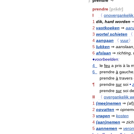
prendre
3
prendre
[
prãdr
]
I
〈
onovergankelijk
1
dik
,
hard
worden
2
vastkoeken
⇒
aanz
3
wortel
schieten
〈
4
aangaan
〈
vuur
〉
5
lukken
⇒
aanslaan
6
afslaan
⇒
richting
,
♦
voorbeelden:
4
le
feu
a
pris
à
la
m
6
prendre
à
gauche
prendre
à
travers
¶
prendre
sur
soi
•
prendre
sur
soi
d
II
〈
overgankelijk
w
1
(
mee
)
nemen
⇒
(
af
)
2
opvatten
⇒
opnem
3
vragen
⇒
kosten
4
(
aan
)
nemen
⇒
zich
5
aannemen
⇒
veron