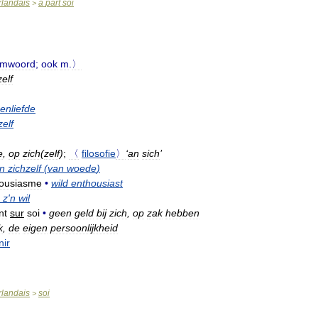
rlandais
à
part
soi
>
amwoord
;
ook
m
.
〉
zelf
enliefde
zelf
e
,
op
zich
(
zelf
)
;
〈
filosofie
〉
‘
an
sich
’
en
zichzelf
(
van
woede
)
ousiasme
•
wild
enthousiast
z
'
n
wil
nt
sur
soi
•
geen
geld
bij
zich
,
op
zak
hebben
k
,
de
eigen
persoonlijkheid
nir
rlandais
soi
>