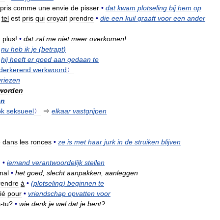
pris
comme
une
envie
de
pisser
•
dat
kwam
plotseling
bij
hem
op
tel
est
pris
qui
croyait
prendre
•
die
een
kuil
graaft
voor
een
ander
a
plus
!
•
dat
zal
me
niet
meer
overkomen
!
nu
heb
ik
je
(
betrapt
)
hij
heeft
er
goed
aan
gedaan
te
derkerend
werkwoord
〉
riezen
worden
en
ok
seksueel
〉
⇒
elkaar
vastgrijpen
e
dans
les
ronces
•
ze
is
met
haar
jurk
in
de
struiken
blijven
.
•
iemand
verantwoordelijk
stellen
mal
•
het
goed
,
slecht
aanpakken
,
aanleggen
rendre
à
•
(
plotseling
)
beginnen
te
ié
pour
•
vriendschap
opvatten
voor
s
-
tu
?
•
wie
denk
je
wel
dat
je
bent
?