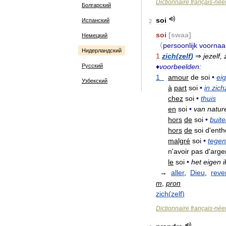
Dictionnaire
français
-
née
Болгарский
soi
Испанский
2
soi
[
swaa
]
Немецкий
〈persoonlijk
voorna
Нидерландский
1
zich
(
zelf
)
⇒
jezelf
,
Русский
♦
voorbeelden:
1
amour
de
soi
•
eig
Узбекский
à
part
soi
•
in
zich
chez
soi
•
thuis
en
soi
•
van
natur
hors
de
soi
•
buit
hors
de
soi
d
'
enth
malgré
soi
•
tegen
n
'
avoir
pas
d
'
arge
le
soi
•
het
eigen
i
→
aller
,
Dieu
,
reve
m
,
pron
zich
(
zelf
)
Dictionnaire
français
-
née