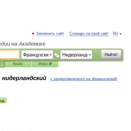
Запомнить сайт
Словарь на свой сайт
RU
едии на Академике
Найти!
Книги
Игры ⚽
а нидерландский
с нидерландского на французский
од