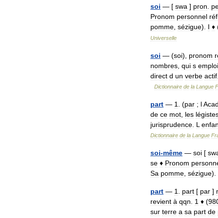
soi
— [
swa
]
pron
.
pe
Pronom
personnel
réf
pomme
,
sézigue
).
I
♦
Universelle
soi
— (
soi
),
pronom
r
nombres
,
qui
s
emplo
direct
d
un
verbe
actif
Dictionnaire
de
la
Langue
F
part
—
1
. (
par
;
l
Aca
de
ce
mot
,
les
légiste
jurisprudence
.
L
enfan
Dictionnaire
de
la
Langue
Fr
soi
-
même
—
soi
[
sw
se
♦
Pronom
personn
Sa
pomme
,
sézigue
).
part
—
1
.
part
[
par
]
revient
à
qqn
.
1
♦
(
98
sur
terre
a
sa
part
de