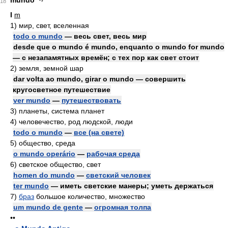
mundo
18
I
m
1)
мир, свет, вселенная
todo o mundo
— весь свет, весь мир
desde que o mundo é mundo, enquanto o mundo for mundo
— с незапамятных времён; с тех пор как свет стоит
2)
земля, земной шар
dar volta ao mundo, girar o mundo — совершить
кругосветное путешествие
ver mundo
—
путешествовать
3)
планеты, система планет
4)
человечество, род людской, люди
todo o mundo
—
все (на свете)
5)
общество, среда
o mundo operário
—
рабочая среда
6)
светское общество, свет
homen do mundo
—
светский человек
ter mundo
— иметь светские манеры; уметь держаться
7)
браз
большое количество, множество
um mundo de gente
—
огромная толпа
••