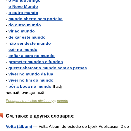
-
o Mundo Antigo
-
o Novo Mundo
-
o outro mundo
-
mundo aberto sem porteira
-
do outro mundo
-
vir ao mundo
-
deixar este mundo
-
não ser deste mundo
-
cair no mundo
-
enfiar a cara no mundo
-
prometer mundos e fundos
-
querer abarcar o mundo com as pernas
-
viver no mundo da lua
-
viver no fim do mundo
-
pôr a boca no mundo
II
adj
чистый; очищенный
Portuguese-russian dictionary
mundo
>
См. также в других словарях:
Volta (álbum)
— Volta Álbum de estudio de Björk Publicación 2 de