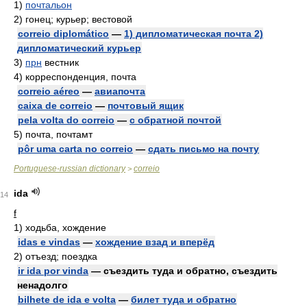
1)
почтальон
2)
гонец; курьер; вестовой
correio diplomático
—
1) дипломатическая почта 2)
дипломатический курьер
3)
прн
вестник
4)
корреспонденция, почта
correio aéreo
—
авиапочта
caixa de correio
—
почтовый ящик
pela volta do correio
—
с обратной почтой
5)
почта, почтамт
pôr uma carta no correio
—
сдать письмо на почту
Portuguese-russian dictionary
correio
>
ida
14
f
1)
ходьба, хождение
idas e vindas
—
хождение взад и вперёд
2)
отъезд; поездка
ir ida por vinda
— съездить туда и обратно, съездить
ненадолго
bilhete de ida e volta
—
билет туда и обратно