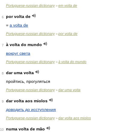
Portuguese-russian dictionary
em volta de
>
por volta de
6
=
a volta de
Portuguese-russian dictionary
por volta de
>
à volta do mundo
7
вокруг света
Portuguese-russian dictionary
à volta do mundo
>
dar uma volta
8
пройтись, прогуляться
Portuguese-russian dictionary
dar uma volta
>
dar volta aos miolos
9
доводить до исступления
Portuguese-russian dictionary
dar volta aos miolos
>
numa volta de mão
10