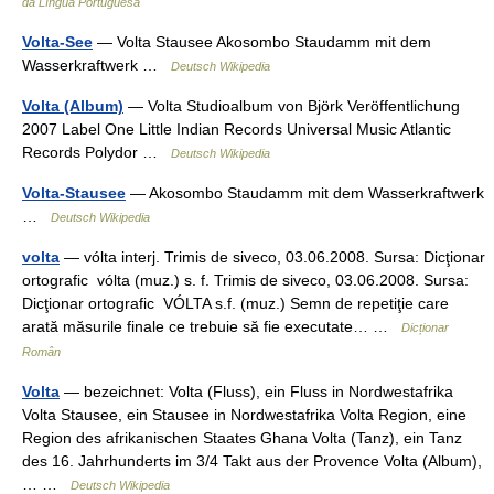
da Língua Portuguesa
Volta-See
— Volta Stausee Akosombo Staudamm mit dem
Wasserkraftwerk …
Deutsch Wikipedia
Volta (Album)
— Volta Studioalbum von Björk Veröffentlichung
2007 Label One Little Indian Records Universal Music Atlantic
Records Polydor …
Deutsch Wikipedia
Volta-Stausee
— Akosombo Staudamm mit dem Wasserkraftwerk
…
Deutsch Wikipedia
volta
— vólta interj. Trimis de siveco, 03.06.2008. Sursa: Dicţionar
ortografic vólta (muz.) s. f. Trimis de siveco, 03.06.2008. Sursa:
Dicţionar ortografic VÓLTA s.f. (muz.) Semn de repetiţie care
arată măsurile finale ce trebuie să fie executate… …
Dicționar
Român
Volta
— bezeichnet: Volta (Fluss), ein Fluss in Nordwestafrika
Volta Stausee, ein Stausee in Nordwestafrika Volta Region, eine
Region des afrikanischen Staates Ghana Volta (Tanz), ein Tanz
des 16. Jahrhunderts im 3/4 Takt aus der Provence Volta (Album),
… …
Deutsch Wikipedia