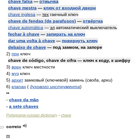
chave falsa
—
отмычка
chave mestra
—
ключ от входной двери
chave inglesa
—
тех
гаечный ключ
chave de fendas (de parafusos)
—
отвёртка
chave automática
—
эл
автоматический выключатель
fechar à chave
—
запирать на ключ
dar uma volta à chave
—
повернуть ключ
debaixo de chave
— под замком, на запоре
2)
прн
ключ
chave de código, chave de cifra — ключ к коду, к шифру
3)
воен
ключ местности
4)
муз
ключ
5)
архит
замковый (ключевой) камень
(
свода, арки
)
6)
клапан
(
духового инструмента
)
••
-
chave da mão
-
a sete chaves
Portuguese-russian dictionary
chave
>
correio
13
m