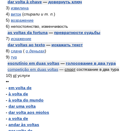
dar volta à chave
—
довернуть ключ
3)
извилина
4)
виток
(
спирали и т. п.
)
5)
возражение
6)
непостоянство, изменчивость
as voltas da fortuna
—
превратности судьбы
7)
искажение
dar voltas ao texto
—
искажать текст
8)
сдача
(
о деньгах
)
9)
тур
escrutínio em duas voltas
—
голосование в два тура
competição em duas voltas
—
спорт
состязание в два тура
10)
pl
услуги
••
-
em volta de
-
à volta de
-
à volta do mundo
-
dar uma volta
-
dar volta aos miolos
-
a volta de
-
andar às voltas
-
por volta de