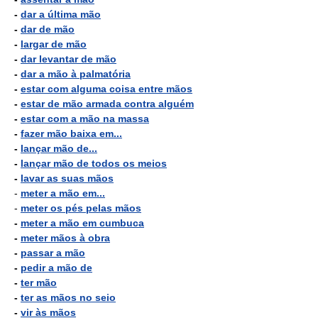
-
dar a última mão
-
dar de mão
-
largar de mão
-
dar levantar de mão
-
dar a mão à palmatória
-
estar com alguma coisa entre mãos
-
estar de mão armada contra alguém
-
estar com a mão na massa
-
fazer mão baixa em...
-
lançar mão de...
-
lançar mão de todos os meios
-
lavar as suas mãos
-
meter a mão em...
-
meter os pés pelas mãos
-
meter a mão em cumbuca
-
meter mãos à obra
-
passar a mão
-
pedir a mão de
-
ter mão
-
ter as mãos no seio
-
vir às mãos