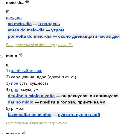
meio-dia
16
m
полдень
ao meio-dia
—
в полдень
antes do meio-dia
—
утром
por volta do meio-dia
—
около двенадцати часов дня
Portuguese-russian dictionary
meio-dia
>
miolo
17
m
1)
хлебный мякиш
2)
сердцевина; ядро
(
ореха и т. п.
)
3)
прн
суть, сущность
4)
прн
разум; ум
deu-lhe o miolo a volta
— он рехнулся, он свихнулся
dar no miolo
— прийти в голову, прийти на ум
5)
pl
мозг
fazer saltar os miolos
—
пустить пулю в лоб
Portuguese-russian dictionary
miolo
>