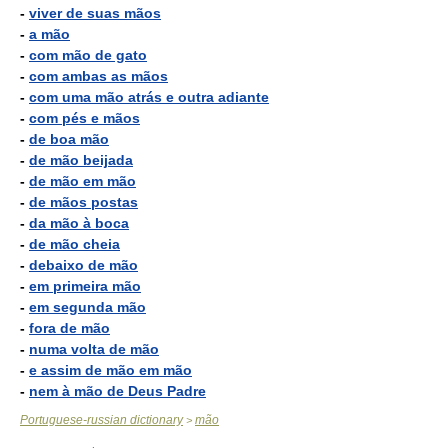
-
viver de suas mãos
-
a mão
-
com mão de gato
-
com ambas as mãos
-
com uma mão atrás e outra adiante
-
com pés e mãos
-
de boa mão
-
de mão beijada
-
de mão em mão
-
de mãos postas
-
da mão à boca
-
de mão cheia
-
debaixo de mão
-
em primeira mão
-
em segunda mão
-
fora de mão
-
numa volta de mão
-
e assim de mão em mão
-
nem à mão de Deus Padre
Portuguese-russian dictionary
mão
>