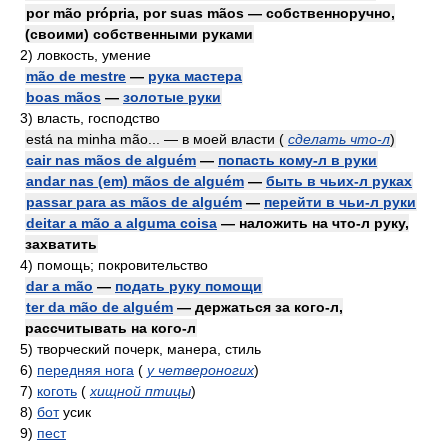
por mão própria, por suas mãos — собственноручно,
(своими) собственными руками
2)
ловкость, умение
mão de mestre
—
рука мастера
boas mãos
—
золотые руки
3)
власть, господство
está na minha mão... — в моей власти
(
сделать что-л
)
cair nas mãos de alguém
—
попасть кому-л в руки
andar nas (em) mãos de alguém
—
быть в чьих-л руках
passar para as mãos de alguém
—
перейти в чьи-л руки
deitar a mão a alguma coisa
— наложить на что-л руку,
захватить
4)
помощь; покровительство
dar a mão
—
подать руку помощи
ter da mão de alguém
— держаться за кого-л,
рассчитывать на кого-л
5)
творческий почерк, манера, стиль
6)
передняя нога
(
у четвероногих
)
7)
коготь
(
хищной птицы
)
8)
бот
усик
9)
пест