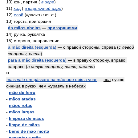
10)
кон, партия
(
в игре
)
11)
ход
(
в карточной игре
)
12)
слой
(
краски и т. п.
)
13)
горсть, пригоршня
às mãos cheias
—
пригоршнями
14)
ручка, рукоятка
15)
сторона, направление
à mão direita (esquerda)
— с правой стороны, справа
(
с левой
стороны, слева
)
para a mão direita (esquerda)
— в правую сторону, вправо,
направо
(
в левую сторону, влево, налево
)
••
mais vale um pássaro na mão que dois a voar
—
псл
лучше
синица в руках, чем журавль в небесах
-
mão de ferro
-
mãos atadas
-
mãos rotas
-
mãos largas
-
limpeza de mãos
-
limpo de mãos
-
bens de mão morta
-
assentar a mão