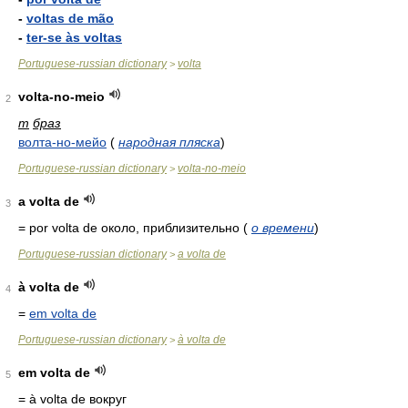
-
voltas de mão
-
ter-se às voltas
Portuguese-russian dictionary
volta
>
volta-no-meio
2
m
браз
волта-но-мейо
(
народная пляска
)
Portuguese-russian dictionary
volta-no-meio
>
a volta de
3
= por volta de
около, приблизительно
(
о времени
)
Portuguese-russian dictionary
a volta de
>
à volta de
4
=
em volta de
Portuguese-russian dictionary
à volta de
>
em volta de
5
= à volta de
вокруг