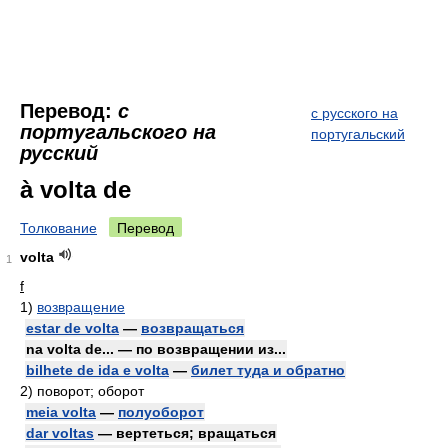
Перевод:
с
с русского на
португальского на
португальский
русский
à volta de
Толкование
Перевод
volta
1
f
1)
возвращение
estar de volta
—
возвращаться
na volta de... — по возвращении из...
bilhete de ida e volta
—
билет туда и обратно
2)
поворот; оборот
meia volta
—
полуоборот
dar voltas
— вертеться; вращаться