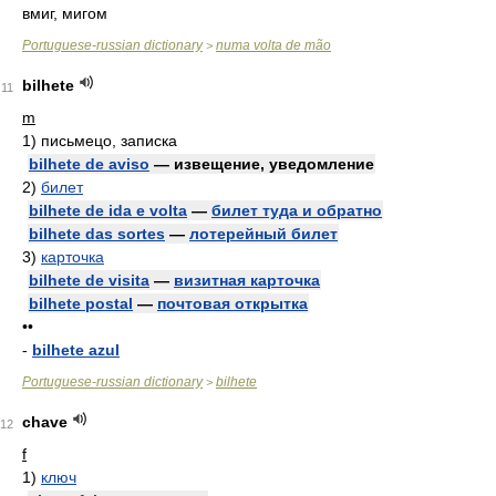
вмиг, мигом
Portuguese-russian dictionary
numa volta de mão
>
bilhete
11
m
1)
письмецо, записка
bilhete de aviso
— извещение, уведомление
2)
билет
bilhete de ida e volta
—
билет туда и обратно
bilhete das sortes
—
лотерейный билет
3)
карточка
bilhete de visita
—
визитная карточка
bilhete postal
—
почтовая открытка
••
-
bilhete azul
Portuguese-russian dictionary
bilhete
>
chave
12
f
1)
ключ