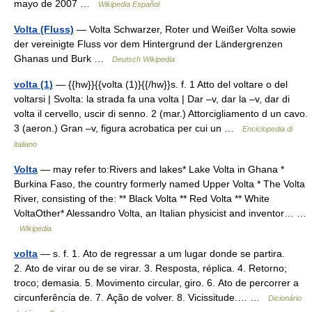
mayo de 2007 …
Wikipedia Español
Volta (Fluss)
— Volta Schwarzer, Roter und Weißer Volta sowie
der vereinigte Fluss vor dem Hintergrund der Ländergrenzen
Ghanas und Burk …
Deutsch Wikipedia
volta (1)
— {{hw}}{{volta (1)}{{/hw}}s. f. 1 Atto del voltare o del
voltarsi | Svolta: la strada fa una volta | Dar –v, dar la –v, dar di
volta il cervello, uscir di senno. 2 (mar.) Attorcigliamento d un cavo.
3 (aeron.) Gran –v, figura acrobatica per cui un …
Enciclopedia di
italiano
Volta
— may refer to:Rivers and lakes* Lake Volta in Ghana *
Burkina Faso, the country formerly named Upper Volta * The Volta
River, consisting of the: ** Black Volta ** Red Volta ** White
VoltaOther* Alessandro Volta, an Italian physicist and inventor… …
Wikipedia
volta
— s. f. 1. Ato de regressar a um lugar donde se partira.
2. Ato de virar ou de se virar. 3. Resposta, réplica. 4. Retorno;
troco; demasia. 5. Movimento circular, giro. 6. Ato de percorrer a
circunferência de. 7. Ação de volver. 8. Vicissitude.… …
Dicionário