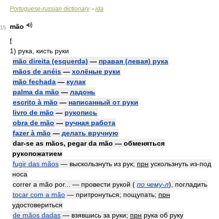
Portuguese-russian dictionary
ida
>
mão
15
f
1)
рука, кисть руки
mão direita (esquerda)
—
правая (левая) рука
mãos de anéis
—
холёные руки
mão fechada
—
кулак
palma da mão
—
ладонь
escrito à mão
—
написанный от руки
livro de mão
—
рукопись
obra de mão
—
ручная работа
fazer à mão
—
делать вручную
dar-se as mãos, pegar da mão — обменяться
рукопожатием
fugir das mãos
— выскользнуть из рук;
прн
ускользнуть из-под
носа
correr a mão por... — провести рукой
(
по чему-л
)
, погладить
tocar com a mão
— притронуться; пощупать;
прн
удостовериться
de mãos dadas
— взявшись за руки;
прн
рука об руку