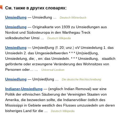
См. также в других словарях:
Umsiedlung
— Umsiedlung …
Deutsch Wörterbuch
Umsiedlung
— Originalkarte von 1939 zu Umsiedlungen aus
Nordost und Südosteuropa in den Warthegau Treck
volksdeutscher Umsi …
Deutsch Wikipedia
Umsiedlung
— Ụm|sied|lung 〈f. 20; unz.〉 oV Umsiedelung 1. das
Umsiedeln 2. das Umgesiedeltwerden * * * Ụm|sied|lung,
Umsiedelung, die; , en: das Umsiedeln. * * * Umsiedlung, staatlich
geförderte oder erzwungene Veränderung des Wohnsitzes von
Personen oder… …
Universal-Lexikon
Umsiedlung
— Ụm|sied|lung …
Die deutsche Rechtschreibung
Indianer-Umsiedlung
— (englisch Indian Removal) war eine
Politik der ethnischen Säuberung der Vereinigten Staaten von
Amerika, die bezwecken sollte, die Indianervölker östlich des
Mississippi in Gebiete westlich des Flusses umzusiedeln um deren
bisheriges Land für die …
Deutsch Wikipedia