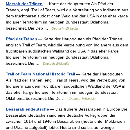
Marsch der Tränen
— Karte der Hauptrouten Als Pfad der
Tränen, engl. Trail of Tears, wird die Vertreibung von Indianern aus
dem fruchtbaren südöstlichen Waldland der USA in das eher karge
Indianer Territorium im heutigen Bundesstaat Oklahoma
bezeichnet. Die Dep …
Deutsch Wikipedia
Pfad der Tränen
— Karte der Hauptrouten Als Pfad der Tränen,
englisch Trail of Tears, wird die Vertreibung von Indianern aus dem
fruchtbaren südöstlichen Waldland der USA in das eher karge
Indianer Territorium im heutigen Bundesstaat Oklahoma
bezeichnet. Die …
Deutsch Wikipedia
Trail of Tears National Historic Trail
— Karte der Hauptrouten
Als Pfad der Tränen, engl. Trail of Tears, wird die Vertreibung von
Indianern aus dem fruchtbaren südöstlichen Waldland der USA in
das eher karge Indianer Territorium im heutigen Bundesstaat
Oklahoma bezeichnet. Die De …
Deutsch Wikipedia
Bessarabiendeutsche
— Das frühere Bessarabien in Europa Die
Bessarabiendeutschen sind eine deutsche Volksgruppe, die
zwischen 1814 und 1940 in Bessarabien (heute unter Moldawien
und Ukraine aufgeteilt) lebte. Heute sind sie bis auf wenige