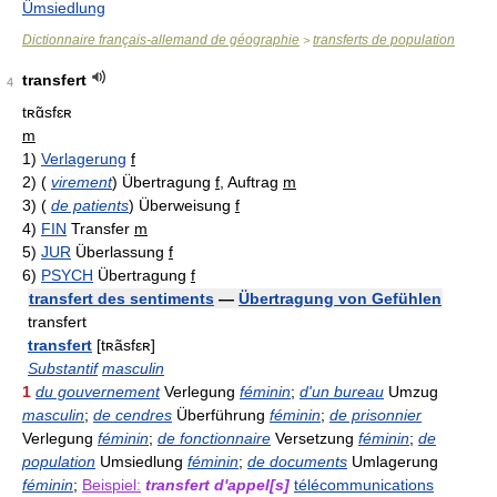
Ümsiedlung
Dictionnaire français-allemand de géographie
transferts de population
>
transfert
4
tʀɑ̃sfɛʀ
m
1)
Verlagerung
f
2)
(
virement
)
Übertragung
f
, Auftrag
m
3)
(
de patients
)
Überweisung
f
4)
FIN
Transfer
m
5)
JUR
Überlassung
f
6)
PSYCH
Übertragung
f
transfert des sentiments
—
Übertragung von Gefühlen
transfert
transfert
[tʀãsfεʀ]
Substantif
masculin
1
du gouvernement
Verlegung
féminin
;
d'un bureau
Umzug
masculin
;
de cendres
Überführung
féminin
;
de prisonnier
Verlegung
féminin
;
de fonctionnaire
Versetzung
féminin
;
de
population
Umsiedlung
féminin
;
de documents
Umlagerung
féminin
;
Beispiel:
transfert d'appel[s]
télécommunications