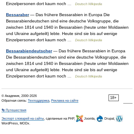
Einzelpersonen dort kaum noch …
Deutsch Wikipedia
Bessaraber
— Das frühere Bessarabien in Europa Die
Bessarabiendeutschen sind eine deutsche Volksgruppe, die
zwischen 1814 und 1940 in Bessarabien (heute unter Moldawien
und Ukraine aufgeteilt) lebte. Heute sind sie bis auf wenige
Einzelpersonen dort kaum noch …
Deutsch Wikipedia
Bessarabiendeutscher
— Das frühere Bessarabien in Europa
Die Bessarabiendeutschen sind eine deutsche Volksgruppe, die
zwischen 1814 und 1940 in Bessarabien (heute unter Moldawien
und Ukraine aufgeteilt) lebte. Heute sind sie bis auf wenige
Einzelpersonen dort kaum noch …
Deutsch Wikipedia
© Академик, 2000-2026
18+
Обратная связь:
Техподдержка
,
Реклама на сайте
👣 Путешествия
Экспорт словарей на сайты
, сделанные на PHP,
Joomla,
Drupal,
WordPress, MODx.