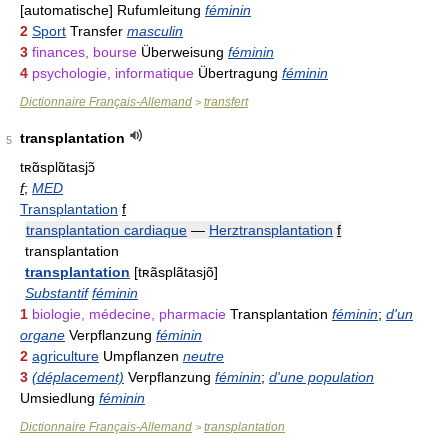
[automatische] Rufumleitung
féminin
2
Sport
Transfer
masculin
3
finances, bourse
Überweisung
féminin
4
psychologie, informatique
Übertragung
féminin
Dictionnaire Français-Allemand
transfert
>
transplantation
5
tʀɑ̃splɑ̃tasjɔ̃
f
;
MED
Transplantation
f
transplantation cardiaque
—
Herztransplantation
f
transplantation
transplantation
[tʀãsplãtasjõ]
Substantif
féminin
1
biologie, médecine, pharmacie
Transplantation
féminin
;
d'un
organe
Verpflanzung
féminin
2
agriculture
Umpflanzen
neutre
3
(déplacement)
Verpflanzung
féminin
;
d'une population
Umsiedlung
féminin
Dictionnaire Français-Allemand
transplantation
>