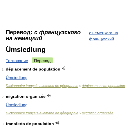
Перевод:
с французского
с немецкого на
на немецкий
французский
Ümsiedlung
Толкование
Перевод
déplacement de population
1
Ümsiedlung
Dictionnaire français-allemand de géographie
déplacement de population
>
migration organisée
2
Ümsiedlung
Dictionnaire français-allemand de géographie
migration organisée
>
transferts de population
3