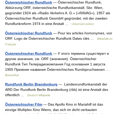
Österreichischer Rundfunk
— Österreichischer Rundfunk,
Abkürzung ORF, österreichische Rundfunkanstalt; Sitz: Wien,
gegründet 1924 als »Radio Verkehrs A. G.« (»RAVAG«), 1957 als
Österreichischer Rundfunk GesmbH gegründet, mit der zweiten
Rundfunkreform 1974 in eine Anstalt …
Universal-Lexikon
Österreichischer Rundfunk
— Pour les articles homonymes, voir
ORF. Logo de Österreichischer Rundfunk Dates clés …
Wikipédia en
Français
Österreichischer Rundfunk
— У этого термина существуют и
другие значения, см. ORF (значения). Österreichischer
Rundfunk Тип Телерадиокомпания Год основания 1 августа
1955 Прежние названия Österreichisches Rundspruchwesen …
Википедия
Rundfunk Berlin Brandenburg
— Landesrundfunkanstalt der
ARD Der Rundfunk Berlin Brandenburg (rbb) ist eine Anstalt des
öffentlich …
Deutsch Wikipedia
Österreichischer Film
— Das Apollo Kino in Mariahilf ist das
einzige Multiplex Kino Wiens, das sich im dicht verbauten