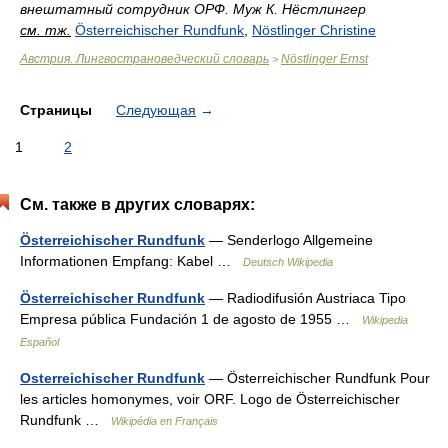
внештатный сотрудник ОРФ. Муж К. Нёстлингер
см. тж.
Österreichischer Rundfunk
,
Nöstlinger Christine
Австрия. Лингвострановедческий словарь
Nöstlinger Ernst
>
Страницы
Следующая
→
1
2
См. также в других словарях:
Österreichischer Rundfunk
— Senderlogo Allgemeine
Informationen Empfang: Kabel …
Deutsch Wikipedia
Österreichischer Rundfunk
— Radiodifusión Austriaca Tipo
Empresa pública Fundación 1 de agosto de 1955 …
Wikipedia
Español
Osterreichischer Rundfunk
— Österreichischer Rundfunk Pour
les articles homonymes, voir ORF. Logo de Österreichischer
Rundfunk …
Wikipédia en Français