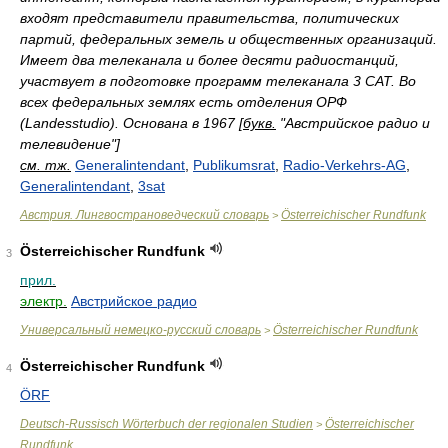
входят представители правительства, политических
партий, федеральных земель и общественных организаций.
Имеет два телеканала и более десяти радиостанций,
участвует в подготовке программ телеканала 3 САТ. Во
всех федеральных землях есть отделения ОРФ
(Landesstudio). Основана в 1967 [
букв.
"Австрийское радио и
телевидение"]
см. тж.
Generalintendant
,
Publikumsrat
,
Radio-Verkehrs-AG
,
Generalintendant
,
3sat
Австрия. Лингвострановедческий словарь
Österreichischer Rundfunk
>
Österreichischer Rundfunk
3
прил.
электр.
Австрийское радио
Универсальный немецко-русский словарь
Österreichischer Rundfunk
>
Österreichischer Rundfunk
4
ÖRF
Deutsch-Russisch Wörterbuch der regionalen Studien
Österreichischer
>
Rundfunk