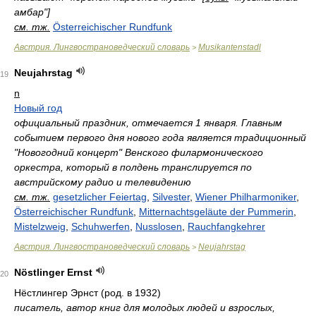
амбар"]
см. тж.
Österreichischer Rundfunk
Австрия. Лингвострановедческий словарь
Musikantenstadl
>
Neujahrstag
19
n
Новый год
официальный праздник, отмечается 1 января. Главным
событием первого дня нового года является традиционный
"Новогодний концерт" Венского филармонического
оркестра, который в полдень транслируется по
австрийскому радио и телевидению
см. тж.
gesetzlicher Feiertag
,
Silvester
,
Wiener Philharmoniker
,
Österreichischer Rundfunk
,
Mitternachtsgeläute der Pummerin
,
Mistelzweig
,
Schuhwerfen
,
Nusslosen
,
Rauchfangkehrer
Австрия. Лингвострановедческий словарь
Neujahrstag
>
Nöstlinger Ernst
20
Нёстлингер Эрнст (род. в 1932)
писатель, автор книг для молодых людей и взрослых,