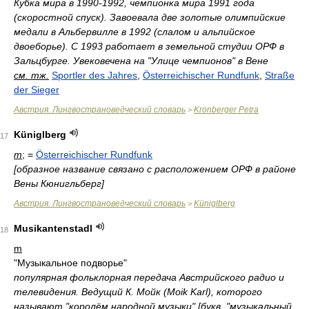
Кубка мира в 1990-1992, чемпионка мира 1991 года
(скоростной спуск). Завоевала две золотые олимпийские
медали в Альбервилле в 1992 (слалом и альпийское
двоеборье). С 1993 работает в земельной студии ОРФ в
Зальцбурге. Увековечена на "Улице чемпионов" в Вене
см. тж.
Sportler des Jahres
,
Österreichischer Rundfunk
,
Straße
der Sieger
Австрия. Лингвострановедческий словарь
Kronberger Petra
>
Küniglberg
17
m
; =
Österreichischer Rundfunk
[образное название связано с расположением ОРФ в районе
Вены Кюнигльберг]
Австрия. Лингвострановедческий словарь
Küniglberg
>
Musikantenstadl
18
m
"Музыкальное подворье"
популярная фольклорная передача Австрийского радио и
телевидения. Ведущий К. Мойк (Moik Karl), которого
называют "королём народной музыки" [
букв.
"музыкальный