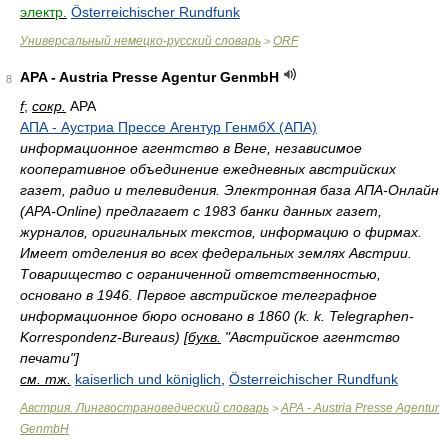
электр.
Österreichischer Rundfunk
Универсальный немецко-русский словарь
ORF
>
APA - Austria Presse Agentur GenmbH
8
f
;
сокр.
APA
АПА - Аустриа Прессе Агентур ГенмбХ (АПА)
информационное агентство в Вене, независимое
кооперативное объединение ежедневных австрийских
газет, радио и телевидения. Электронная база АПА-Онлайн
(APA-Online) предлагает с 1983 банки данных газет,
журналов, оригинальных текстов, информацию о фирмах.
Имеет отделения во всех федеральных землях Австрии.
Товарищество с ограниченной ответственностью,
основано в 1946. Первое австрийское телеграфное
информационное бюро основано в 1860 (k. k. Telegraphen-
Korrespondenz-Bureaus) [
букв.
"Австрийское агентство
печати"]
см. тж.
kaiserlich und königlich
,
Österreichischer Rundfunk
Австрия. Лингвострановедческий словарь
APA - Austria Presse Agentur
>
GenmbH