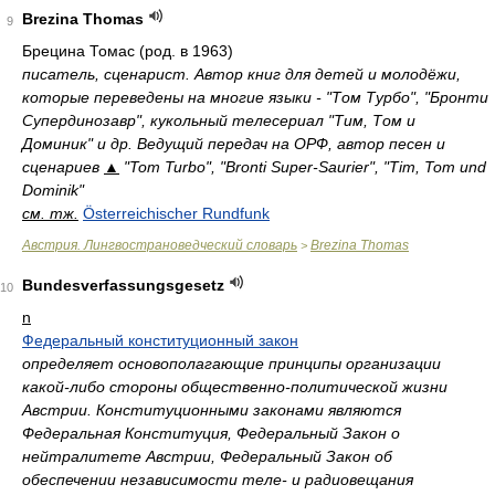
Brezina Thomas
9
Брецина Томас (род. в 1963)
писатель, сценарист. Автор книг для детей и молодёжи,
которые переведены на многие языки - "Том Турбо", "Бронти
Супердинозавр", кукольный телесериал "Тим, Том и
Доминик" и др. Ведущий передач на ОРФ, автор песен и
сценариев
▲
"Tom Turbo", "Bronti Super-Saurier", "Tim, Tom und
Dominik"
см. тж.
Österreichischer Rundfunk
Австрия. Лингвострановедческий словарь
Brezina Thomas
>
Bundesverfassungsgesetz
10
n
Федеральный конституционный закон
определяет основополагающие принципы организации
какой-либо стороны общественно-политической жизни
Австрии. Конституционными законами являются
Федеральная Конституция, Федеральный Закон о
нейтралитете Австрии, Федеральный Закон об
обеспечении независимости теле- и радиовещания