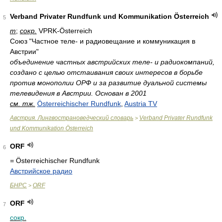
Verband Privater Rundfunk und Kommunikation Österreich
5
m
;
сокр.
VPRK-Österreich
Союз "Частное теле- и радиовещание и коммуникация в
Австрии"
объединение частных австрийских теле- и радиокомпаний,
создано с целью отстаивания своих интересов в борьбе
против монополии ОРФ и за развитие дуальной системы
телевидения в Австрии. Основан в 2001
см. тж.
Österreichischer Rundfunk
,
Austria TV
Австрия. Лингвострановедческий словарь
Verband Privater Rundfunk
>
und Kommunikation Österreich
ORF
6
=
Österreichischer Rundfunk
Австрийское радио
БНРС
ORF
>
ORF
7
сокр.