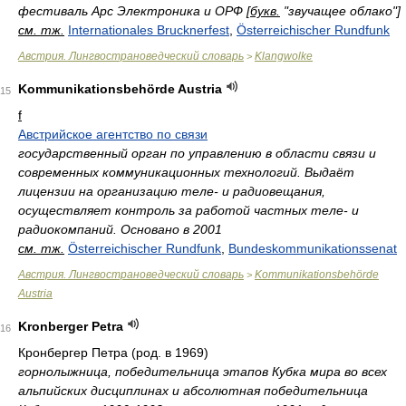
фестиваль Арс Электроника и ОРФ [
букв.
"звучащее облако"]
см. тж.
Internationales Brucknerfest
,
Österreichischer Rundfunk
Австрия. Лингвострановедческий словарь
Klangwolke
>
Kommunikationsbehörde Austria
15
f
Австрийское агентство по связи
государственный орган по управлению в области связи и
современных коммуникационных технологий. Выдаёт
лицензии на организацию теле- и радиовещания,
осуществляет контроль за работой частных теле- и
радиокомпаний. Основано в 2001
см. тж.
Österreichischer Rundfunk
,
Bundeskommunikationssenat
Австрия. Лингвострановедческий словарь
Kommunikationsbehörde
>
Austria
Kronberger Petra
16
Кронбергер Петра (род. в 1969)
горнолыжница, победительница этапов Кубка мира во всех
альпийских дисциплинах и абсолютная победительница