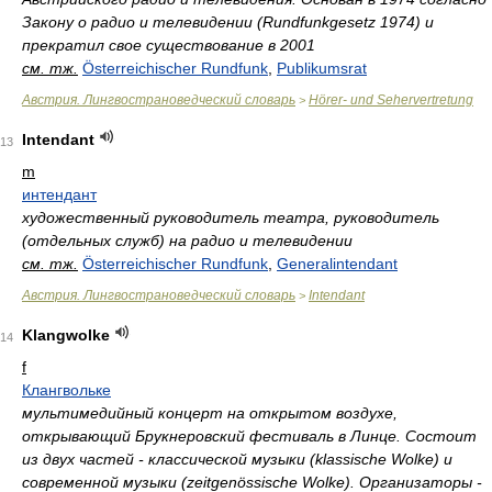
Закону о радио и телевидении (Rundfunkgesetz 1974) и
прекратил свое существование в 2001
см. тж.
Österreichischer Rundfunk
,
Publikumsrat
Австрия. Лингвострановедческий словарь
Hörer- und Sehervertretung
>
Intendant
13
m
интендант
художественный руководитель театра, руководитель
(отдельных служб) на радио и телевидении
см. тж.
Österreichischer Rundfunk
,
Generalintendant
Австрия. Лингвострановедческий словарь
Intendant
>
Klangwolke
14
f
Клангвольке
мультимедийный концерт на открытом воздухе,
открывающий Брукнеровский фестиваль в Линце. Состоит
из двух частей - классической музыки (klassische Wolke) и
современной музыки (zeitgenössische Wolke). Организаторы -