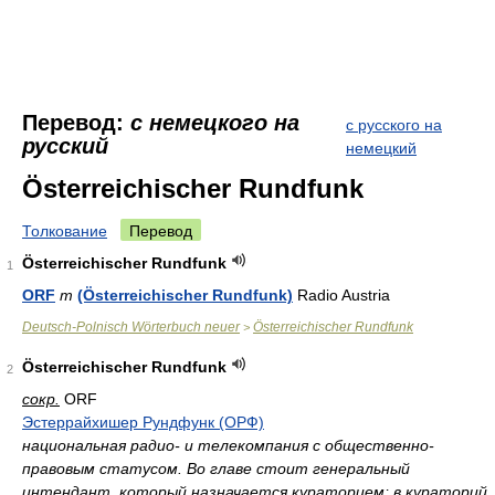
Перевод:
с немецкого на
с русского на
русский
немецкий
Österreichischer Rundfunk
Толкование
Перевод
Österreichischer Rundfunk
1
ORF
m
(Österreichischer Rundfunk)
Radio Austria
Deutsch-Polnisch Wörterbuch neuer
Österreichischer Rundfunk
>
Österreichischer Rundfunk
2
сокр.
ORF
Эстеррайхишер Рундфунк (ОРФ)
национальная радио- и телекомпания с общественно-
правовым статусом. Во главе стоит генеральный
интендант, который назначается кураторием; в кураторий