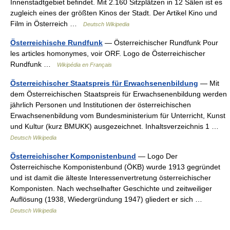
Innenstadtgebiet befindet. Mit 2.160 Sitzplätzen in 12 Sälen ist es
zugleich eines der größten Kinos der Stadt. Der Artikel Kino und
Film in Österreich …
Deutsch Wikipedia
Österreichische Rundfunk
— Österreichischer Rundfunk Pour
les articles homonymes, voir ORF. Logo de Österreichischer
Rundfunk …
Wikipédia en Français
Österreichischer Staatspreis für Erwachsenenbildung
— Mit
dem Österreichischen Staatspreis für Erwachsenenbildung werden
jährlich Personen und Institutionen der österreichischen
Erwachsenenbildung vom Bundesministerium für Unterricht, Kunst
und Kultur (kurz BMUKK) ausgezeichnet. Inhaltsverzeichnis 1 …
Deutsch Wikipedia
Österreichischer Komponistenbund
— Logo Der
Österreichische Komponistenbund (ÖKB) wurde 1913 gegründet
und ist damit die älteste Interessenvertretung österreichischer
Komponisten. Nach wechselhafter Geschichte und zeitweiliger
Auflösung (1938, Wiedergründung 1947) gliedert er sich …
Deutsch Wikipedia