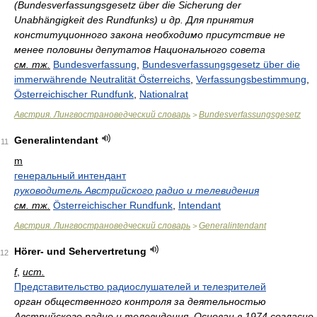
(Bundesverfassungsgesetz über die Sicherung der
Unabhängigkeit des Rundfunks) и др. Для принятия
конституционного закона необходимо присутствие не
менее половины депутатов Национального совета
см. тж.
Bundesverfassung
,
Bundesverfassungsgesetz über die
immerwährende Neutralität Österreichs
,
Verfassungsbestimmung
,
Österreichischer Rundfunk
,
Nationalrat
Австрия. Лингвострановедческий словарь
Bundesverfassungsgesetz
>
Generalintendant
11
m
генеральный интендант
руководитель Австрийского радио и телевидения
см. тж.
Österreichischer Rundfunk
,
Intendant
Австрия. Лингвострановедческий словарь
Generalintendant
>
Hörer- und Sehervertretung
12
f
,
ист.
Представительство радиослушателей и телезрителей
орган общественного контроля за деятельностью
Австрийского радио и телевидения. Основан в 1974 согласно