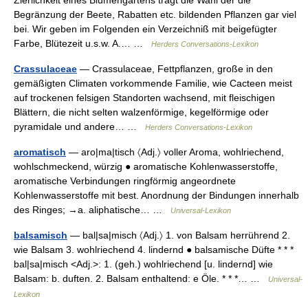
Zierlichkeit eines Blumengartens trägt die Wahl der die
Begränzung der Beete, Rabatten etc. bildenden Pflanzen gar viel
bei. Wir geben im Folgenden ein Verzeichniß mit beigefügter
Farbe, Blütezeit u.s.w. A.… …
Herders Conversations-Lexikon
Crassulaceae
— Crassulaceae, Fettpflanzen, große in den
gemäßigten Climaten vorkommende Familie, wie Cacteen meist
auf trockenen felsigen Standorten wachsend, mit fleischigen
Blättern, die nicht selten walzenförmige, kegelförmige oder
pyramidale und andere… …
Herders Conversations-Lexikon
aromatisch
— aro|ma|tisch 〈Adj.〉 voller Aroma, wohlriechend,
wohlschmeckend, würzig ● aromatische Kohlenwasserstoffe,
aromatische Verbindungen ringförmig angeordnete
Kohlenwasserstoffe mit best. Anordnung der Bindungen innerhalb
des Ringes; →a. aliphatische… …
Universal-Lexikon
balsamisch
— bal|sa|misch 〈Adj.〉 1. von Balsam herrührend 2.
wie Balsam 3. wohlriechend 4. lindernd ● balsamische Düfte * * *
bal|sa|misch <Adj.>: 1. (geh.) wohlriechend [u. lindernd] wie
Balsam: b. duften. 2. Balsam enthaltend: e Öle. * * *… …
Universal-
Lexikon