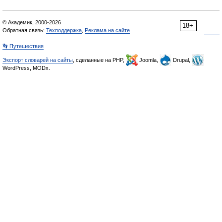
© Академик, 2000-2026
18+
Обратная связь:
Техподдержка
,
Реклама на сайте
👣 Путешествия
Экспорт словарей на сайты
, сделанные на PHP,
Joomla,
Drupal,
WordPress, MODx.