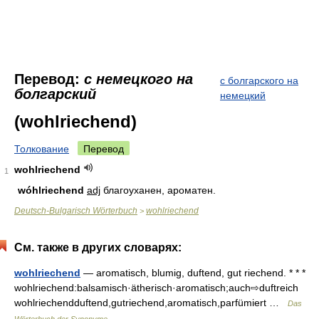
Перевод:
с немецкого на
с болгарского на
болгарский
немецкий
(wohlriechend)
Толкование
Перевод
wohlriechend
1
wóhlriechend
adj
благоуханен, ароматен.
Deutsch-Bulgarisch Wörterbuch
wohlriechend
>
См. также в других словарях:
wohlriechend
— aromatisch, blumig, duftend, gut riechend. * * *
wohlriechend:balsamisch·ätherisch·aromatisch;auch⇨duftreich
wohlriechendduftend,gutriechend,aromatisch,parfümiert …
Das