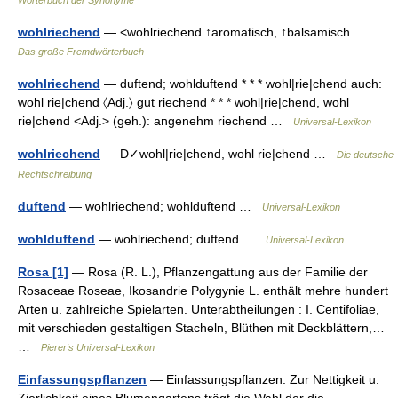
Wörterbuch der Synonyme
wohlriechend
— <wohlriechend ↑aromatisch, ↑balsamisch …
Das große Fremdwörterbuch
wohlriechend
— duftend; wohlduftend * * * wohl|rie|chend auch:
wohl rie|chend 〈Adj.〉 gut riechend * * * wohl|rie|chend, wohl
rie|chend <Adj.> (geh.): angenehm riechend …
Universal-Lexikon
wohlriechend
— D✓wohl|rie|chend, wohl rie|chend …
Die deutsche
Rechtschreibung
duftend
— wohlriechend; wohlduftend …
Universal-Lexikon
wohlduftend
— wohlriechend; duftend …
Universal-Lexikon
Rosa [1]
— Rosa (R. L.), Pflanzengattung aus der Familie der
Rosaceae Roseae, Ikosandrie Polygynie L. enthält mehre hundert
Arten u. zahlreiche Spielarten. Unterabtheilungen : I. Centifoliae,
mit verschieden gestaltigen Stacheln, Blüthen mit Deckblättern,…
…
Pierer's Universal-Lexikon
Einfassungspflanzen
— Einfassungspflanzen. Zur Nettigkeit u.