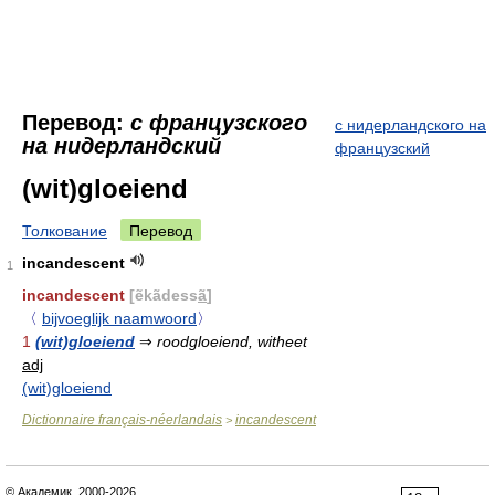
Перевод:
с французского
с нидерландского на
на нидерландский
французский
(wit)gloeiend
Толкование
Перевод
incandescent
1
incandescent
[ẽkãdess
ã
]
〈
bijvoeglijk naamwoord
〉
1
(wit)gloeiend
⇒
roodgloeiend, witheet
adj
(wit)gloeiend
Dictionnaire français-néerlandais
incandescent
>
© Академик, 2000-2026