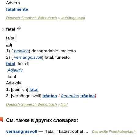
Adverb
fatalmente
Deutsch-Spanisch Wörterbuch
verhängnisvoll
>
fatal
2
fa'taːl
adj
1)
(
peinlich
)
desagradable, molesto
2)
(
verhängnisvoll
)
fatal, funesto
fatal
[fa'ta:l]
Adjektiv
fatal
Adjektiv
1.
[peinlich]
fatal
2.
[verhängnisvoll]
trágico
(
femenino
trágica
)
Deutsch-Spanisch Wörterbuch
fatal
>
См. также в других словарях:
verhängnisvoll
— ↑fatal, ↑katastrophal …
Das große Fremdwörterbuch