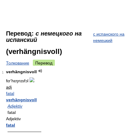
Перевод:
с немецкого на
с испанского на
испанский
немецкий
(verhängnisvoll)
Толкование
Перевод
verhängnisvoll
1
fɛr'hɛŋnɪsfɔl
adj
fatal
verhängnisvoll
Adjektiv
fatal
Adjektiv
fatal
————————