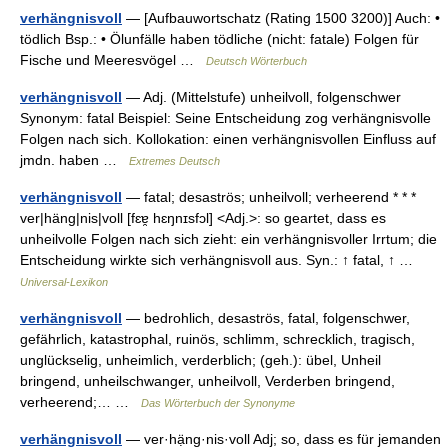
verhängnisvoll
— [Aufbauwortschatz (Rating 1500 3200)] Auch: •
tödlich Bsp.: • Ölunfälle haben tödliche (nicht: fatale) Folgen für
Fische und Meeresvögel …
Deutsch Wörterbuch
verhängnisvoll
— Adj. (Mittelstufe) unheilvoll, folgenschwer
Synonym: fatal Beispiel: Seine Entscheidung zog verhängnisvolle
Folgen nach sich. Kollokation: einen verhängnisvollen Einfluss auf
jmdn. haben …
Extremes Deutsch
verhängnisvoll
— fatal; desaströs; unheilvoll; verheerend * * *
ver|häng|nis|voll [fɛɐ̯ hɛŋnɪsfɔl] <Adj.>: so geartet, dass es
unheilvolle Folgen nach sich zieht: ein verhängnisvoller Irrtum; die
Entscheidung wirkte sich verhängnisvoll aus. Syn.: ↑ fatal, ↑ …
Universal-Lexikon
verhängnisvoll
— bedrohlich, desaströs, fatal, folgenschwer,
gefährlich, katastrophal, ruinös, schlimm, schrecklich, tragisch,
unglückselig, unheimlich, verderblich; (geh.): übel, Unheil
bringend, unheilschwanger, unheilvoll, Verderben bringend,
verheerend;… …
Das Wörterbuch der Synonyme
verhängnisvoll
— ver·hạ̈ng·nis·voll Adj; so, dass es für jemanden