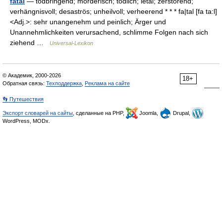
fatal
— todbringend; mörderisch; tödlich; letal; zerstörend;
verhängnisvoll; desaströs; unheilvoll; verheerend * * * fa|tal [fa ta:l]
<Adj.>: sehr unangenehm und peinlich; Ärger und
Unannehmlichkeiten verursachend, schlimme Folgen nach sich
ziehend …
Universal-Lexikon
© Академик, 2000-2026
18+
Обратная связь:
Техподдержка
,
Реклама на сайте
👣 Путешествия
Экспорт словарей на сайты
, сделанные на PHP,
Joomla,
Drupal,
WordPress, MODx.