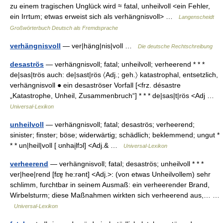
zu einem tragischen Unglück wird ≈ fatal, unheilvoll <ein Fehler,
ein Irrtum; etwas erweist sich als verhängnisvoll> …
Langenscheidt
Großwörterbuch Deutsch als Fremdsprache
verhängnisvoll
— ver|hạ̈ng|nis|voll …
Die deutsche Rechtschreibung
desaströs
— verhängnisvoll; fatal; unheilvoll; verheerend * * *
de|sas|trös auch: de|sast|rös 〈Adj.; geh.〉 katastrophal, entsetzlich,
verhängnisvoll ● ein desaströser Vorfall [<frz. désastre
„Katastrophe, Unheil, Zusammenbruch“] * * * de|sas|t|rös <Adj …
Universal-Lexikon
unheilvoll
— verhängnisvoll; fatal; desaströs; verheerend;
sinister; finster; böse; widerwärtig; schädlich; beklemmend; ungut *
* * un|heil|voll [ ʊnhai̮lfɔl] <Adj.& …
Universal-Lexikon
verheerend
— verhängnisvoll; fatal; desaströs; unheilvoll * * *
ver|hee|rend [fɛɐ̯ he:rənt] <Adj.>: (von etwas Unheilvollem) sehr
schlimm, furchtbar in seinem Ausmaß: ein verheerender Brand,
Wirbelsturm; diese Maßnahmen wirkten sich verheerend aus,… …
Universal-Lexikon