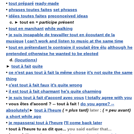
•
tout préparé
ready-made
•
phrases toutes faites
set phrases
•
idées toutes faites
preconceived ideas
c. ►
tout en
+ participe présent
•
tout en marchant
while walking
•
je suis incapable de travailler tout en écoutant de la
musique
I can't work and listen to music at the same time
•
tout en prétendant le contraire il voulait être élu
although he
pretended otherwise he wanted to be elected
d.
(locutions)
►
tout à fait
quite
•
ce n'est pas tout à fait la même chose
it's not quite the same
thing
•
c'est tout à fait faux
it's quite wrong
•
il est tout à fait charmant
he's quite charming
•
je suis tout à fait d'accord avec vous
I totally agree with you
•
vous êtes d'accord ? -- tout à fait !
do you agree? --
absolutely!
►
tout à l'heure
( = plus tard)
later ;
( = peu avant)
a short while ago
•
je repasserai tout à l'heure
I'll come back later
•
tout à l'heure tu as dit que...
you said earlier that...