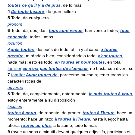
toutes ce qu'il y a de plus
, de lo más
4
De toute beauté
, de gran belleza
5
Todo, da cualquiera
pronom
6
Todo, da, dos, das:
tous sont venus
, han venido todos;
tous
ensemble
, todos juntos
locution
Après toutes
, después de todo; al fin y al cabo:
à toutes
prendre
, mirándolo bien; considerándolo todo:
c'est toutes
,
nada más; esto es todo:
en toutes et pour toutes
, en total;
familier
ce n'est pas toutes de s'amuser
, no basta con divertirse
7
familier
Avoir toutes de
, parecerse mucho a; tener todas las
características de
adverbe
8
Todo, da, completamente, enteramente:
je suis toutes à vous
,
estoy enteramente a su disposición
locution
toutes à coup
, de repente; de pronto:
toutes à l'heure
, hace un
momento; hace un rato:
à toutes à l'heure
, hasta luego; hasta
ahora:
toutes au plus
, a lo sumo; todo lo más
9
(avec un sens diminutif devant quelques adjectifs, participes et