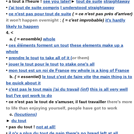
•
à tout à l'heure !
see you later!
►
tout de suite
straightaway
•
j'ai tout de suite compris
I understood straightaway
•
ce n'est pas pour tout de suite
( = ce n'est pas près d'arriver)
it won't happen overnight ;
( = c'est improbable)
it's hardly
likely to happen
4.
<
a.
( = ensemble)
whole
•
ces éléments forment un tout
these elements make up a
whole
•
prendre le tout
to take all of it (
or
them)
•
jouer le tout pour le tout
to stake one's all
•
mon tout est un roi de France
my whole is a king of France
b.
( = essentiel)
le tout c'est de faire vite
the main thing is to
be quick about it
•
c'est pas le tout mais j'ai du travail
(inf)
this is all very well
but I've got work to do
•
ce n'est pas le tout de s'amuser, il faut travailler
there's more
to life than enjoying yourself, people have got to work
c.
(locutions)
►
du tout
•
pas du tout !
not at all!
•
il n'y a plus du tout de pain
there's no bread left at all