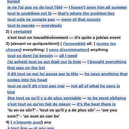
buried
je ne l'ai pas vu de tout l'été
—
I haven't seen him all summer
tout le problème est là
—
that's where the problem lies
tout cela ne compte pas
—
none of that counts
tout le monde
—
everybody
2)
(
véritable
)
c'est tout un travail/événement — it's quite a job/an event
3)
(
devant ce qui/que/dont
) (
l'ensemble
) all; (
toutes les
choses
) everything; (
sans discrimination
) anything
tout ce dont j'ai besoin
—
all I need
j'ai acheté tout ce qui était sur la liste
—
I bought everything
that was on the list
il dit tout ce qui lui passe par la tête
—
he says anything that
comes into his head
tout ce qu'il dit n'est pas vrai
—
not all of what he says is
true
être tout ce qu'il y a de plus serviable
—
to be most obliging
c'est tout ce qu'on fait de mieux
—
it's the best there is
‘tu en es sûr?’ - ‘tout ce qu'il y a de plus sûr’ — ‘are you
sure?’ - ‘as sure as can be’
4)
(
n'importe quel
) any
à tout âge
—
at any age