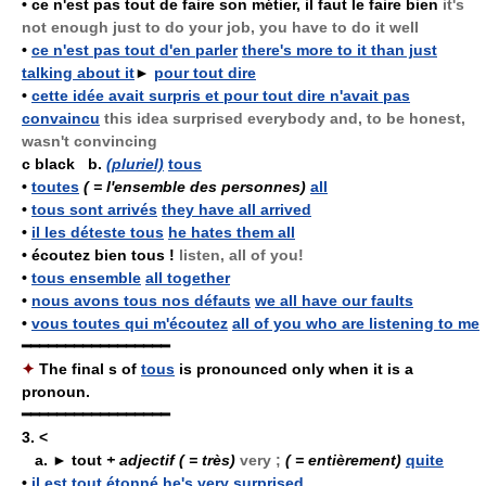
•
ce n'est pas tout de faire son métier, il faut le faire bien
it's
not enough just to do your job, you have to do it well
•
ce n'est pas tout d'en parler
there's more to it than just
talking about it
►
pour tout dire
•
cette idée avait surpris et pour tout dire n'avait pas
convaincu
this idea surprised everybody and, to be honest,
wasn't convincing
c black b.
(pluriel)
tous
•
toutes
( = l'ensemble des personnes)
all
•
tous sont arrivés
they have all arrived
•
il les déteste tous
he hates them all
•
écoutez bien tous !
listen, all of you!
•
tous ensemble
all together
•
nous avons tous nos défauts
we all have our faults
•
vous toutes qui m'écoutez
all of you who are listening to me
━━━━━━━━━━━━━━━━━
✦
The final
s
of
tous
is pronounced only when it is a
pronoun.
━━━━━━━━━━━━━━━━━
3.
<
a. ►
tout
+ adjectif
( = très)
very ;
( = entièrement)
quite
•
il est tout étonné
he's very surprised