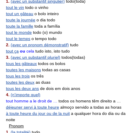
1.
(avec un substantif singulier)
todo(toda)
tout le vin
todo o vinho
tout un gâteau
o bolo inteiro
toute la journée
o dia todo
toute la famille
toda a família
tout le monde
todo (o) mundo
tout le temps
o tempo todo
2.
(avec un pronom démonstratif)
tudo
tout ça
ou
cela
tudo isto, isto tudo
3.
(avec un substantif pluriel)
todos(todas)
tous les gâteaux
todos os bolos
toutes les maisons
todas as casas
tous les trois
os três
toutes les deux
as duas
tous les deux ans
de dois em dois anos
4.
(n'importe quel)
tout homme a le droit de …
todos os homens têm direito a …
déjeuner servi à toute heure
almoço servido a todas as horas
à toute heure du jour ou de la nuit
a qualquer hora do dia ou da
noite
Pronom
1.
(la totalité)
tudo