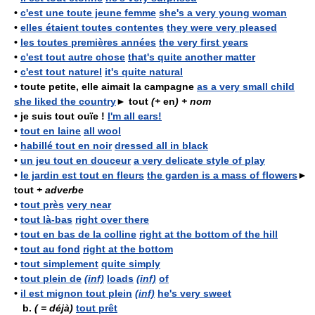
•
c'est une toute jeune femme
she's a very young woman
•
elles étaient toutes contentes
they were very pleased
•
les toutes premières années
the very first years
•
c'est tout autre chose
that's quite another matter
•
c'est tout naturel
it's quite natural
•
toute petite, elle aimait la campagne
as a very small child
she liked the country
►
tout
(+
en
) + nom
•
je suis tout ouïe !
I'm all ears!
•
tout en laine
all wool
•
habillé tout en noir
dressed all in black
•
un jeu tout en douceur
a very delicate style of play
•
le jardin est tout en fleurs
the garden is a mass of flowers
►
tout
+ adverbe
•
tout près
very near
•
tout là-bas
right over there
•
tout en bas de la colline
right at the bottom of the hill
•
tout au fond
right at the bottom
•
tout simplement
quite simply
•
tout plein de
(inf)
loads
(inf)
of
•
il est mignon tout plein
(inf)
he's very sweet
b.
( = déjà)
tout prêt