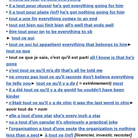
•
il a tout pour réussir
he's got everything going for him
•
il a tout pour plaire
(inf)
he's got nothing going for him
•
tout a une fin
everything comes to an end
•
tout est bien qui finit bien
all's well that ends well
•
être tout pour qn
to be everything to sb
►
tout ce qui
•
tout ce qui lui appartient
everything that belongs to him
►
tout ce que
•
tout ce que je sais, c'est qu'il est parti
all I know is that he's
gone
•
c'est tout ce qu'il m'a dit
that's all he told me
•
ne croyez pas tout ce qu'il raconte
don't believe everything
he tells you
►
tout ce qu'il y a de
( = extrêmement)
most
•
il a été tout ce qu'il y a de gentil
he couldn't have been
kinder
•
c'était tout ce qu'il y a de chic
it was the last word in chic
►
avoir tout de
+ nom
•
elle a tout d'une star
she's every inch a star
•
ça a tout d'un canular
it's obviously a practical joke
•
l'organisation a tout d'une secte
the organization is nothing
less than a sect
►
à tout va
(inf)
[licencier, investir, recruter]