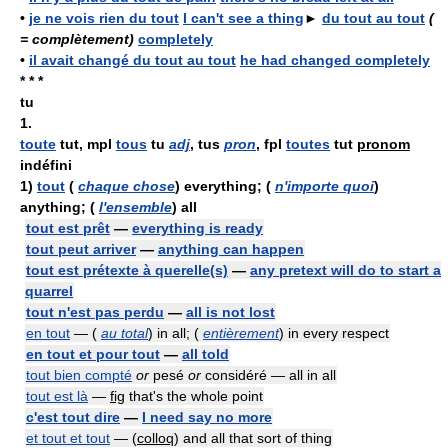
•
je ne vois rien du tout
I can't see a thing
►
du tout au tout
(
= complètement)
completely
•
il avait changé du tout au tout
he had changed completely
* * *
tu
1.
toute
tut, mpl
tous
tu
adj
, tus
pron
, fpl
toutes
tut
pronom
indéfini
1)
tout
(
chaque chose
) everything; (
n'importe quoi
)
anything; (
l'ensemble
) all
tout est prêt
—
everything is ready
tout peut arriver
—
anything can happen
tout est prétexte à querelle(s)
—
any pretext will do to start a
quarrel
tout n'est pas perdu
—
all is not lost
en tout
— (
au total
) in all; (
entièrement
) in every respect
en tout et pour tout
—
all told
tout bien compté
or
pesé
or
considéré — all in all
tout est là
—
fig
that's the whole point
c'est tout dire
—
I need say no more
et tout et tout
— (
colloq
) and all that sort of thing