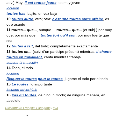
adv.) Muy:
il est toutes jeune
, es muy joven
locution
toutes bas
, bajito; en voz baja
10
toutes autre
, otro; otra:
c'est une toutes autre affaire
, es
otro asunto
11
toutes... que...
, aunque...;
toutes... que...
(et subj.) por muy...
que; por más que...:
toutes fort qu'il soit
, por muy fuerte que
sea
12
toutes à fait
, del todo; completamente exactamente
13
toutes en...
(suivi d'un participe présent) mientras;
il chante
toutes en travaillant
, canta mientras trabaja
substantif masculin
14
Todo, el todo
locution
Risquer le toutes pour le toutes
, jugarse el todo por el todo
15
Le toutes
, lo importante
locution adverbiale
16
Pas du toutes
, de ningún modo; de ninguna manera, en
absoluto
Dictionnaire Français-Espagnol
tout
>