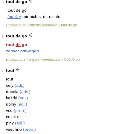
tout de go
5
tout de go
familier
mir nichts, dir nichts
Dictionnaire Français-Allemand
tout de go
>
tout de go
6
tout
de
go
zonder omwegen
Dictionnaire français-néerlandais
tout de go
>
tout
7
tout
celý
(adj.)
docela
(adv.)
každý
(adj.)
úplný
(adj.)
vše
(pron.)
celek
m
plný
(adj.)
všechno
(pron.)