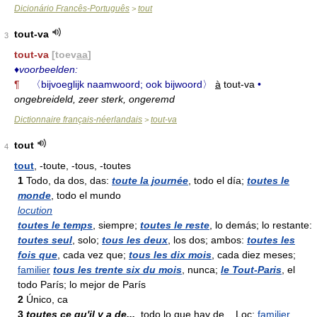
Dicionário Francês-Português
tout
>
tout-va
3
tout-va
[toev
aa
]
♦
voorbeelden:
¶
〈bijvoeglijk naamwoord; ook bijwoord〉
à
tout-va
•
ongebreideld, zeer sterk, ongeremd
Dictionnaire français-néerlandais
tout-va
>
tout
4
tout
, -toute, -tous, -toutes
1
Todo, da dos, das:
toute la journée
, todo el día;
toutes le
monde
, todo el mundo
locution
toutes le temps
, siempre;
toutes le reste
, lo demás; lo restante:
toutes seul
, solo;
tous les deux
, los dos; ambos:
toutes les
fois que
, cada vez que;
tous les dix mois
, cada diez meses;
familier
tous les trente six du mois
, nunca;
le Tout-Paris
, el
todo París; lo mejor de París
2
Único, ca
3
toutes ce qu'il y a de...
, todo lo que hay de... Loc;
familier