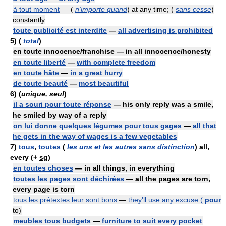
à tout moment
— (
n'importe quand
) at any time; (
sans cesse
)
constantly
toute publicité est interdite
—
all advertising is prohibited
5)
(
total
)
en toute innocence/franchise — in all innocence/honesty
en toute liberté
—
with complete freedom
en toute hâte
—
in a great hurry
de toute beauté
—
most beautiful
6)
(
unique, seul
)
il a souri pour toute réponse
— his only reply was a smile,
he smiled by way of a reply
on lui donne quelques légumes pour tous gages
—
all that
he gets in the way of wages is a few vegetables
7)
tous
,
toutes
(
les uns et les autres sans distinction
) all,
every (+
sg
)
en toutes choses
— in all things, in everything
toutes les pages sont déchirées
— all the pages are torn,
every page is torn
tous les prétextes leur sont bons
—
they'll use any excuse (
pour
to)
meubles tous budgets
—
furniture to suit every pocket