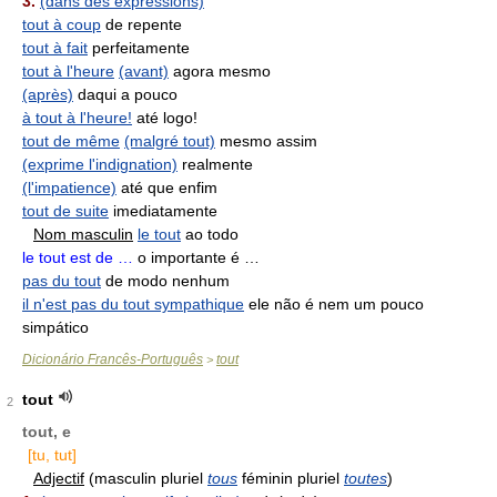
3.
(dans des expressions)
tout à coup
de repente
tout à fait
perfeitamente
tout à l'heure
(avant)
agora mesmo
(après)
daqui a pouco
à tout à l'heure!
até logo!
tout de même
(malgré tout)
mesmo assim
(exprime l'indignation)
realmente
(l'impatience)
até que enfim
tout de suite
imediatamente
Nom masculin
le tout
ao todo
le tout est de …
o importante é …
pas du tout
de modo nenhum
il n'est pas du tout sympathique
ele não é nem um pouco
simpático
Dicionário Francês-Português
tout
>
tout
2
tout, e
[tu, tut]
Adjectif
(masculin pluriel
tous
féminin pluriel
toutes
)