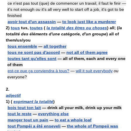
ce n'est pas tout (que) de commencer un travail, il faut le finir —
it's not enough
ou
it's all very well to start off a job, it's got to be
finished
avoir tout d'un assassin
—
to look just like a murderer
2)
tous
tus,
toutes
(
la totalité des êtres ou choses
) all; (
la
totalité des éléments d'une catégorie, d'un groupe
) all of
them/us/you
tous ensemble
—
all together
tous ne sont pas d'accord
—
not all of them agree
toutes tant qu'elles sont
— all of them, each and every one
of them
est-ce que ça conviendra à tous?
—
will it suit everybody
ou
everyone?
2.
adjectif
1)
(
exprimant la totalité
)
bois tout ton lait
— drink all your milk, drink up your milk
tout le reste
—
everything else
manger tout un pain
—
to eat a whole loaf
tout Pompéi a été enseveli
—
the whole of Pompeii was