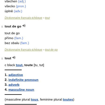
všechen
(adj.)
všecko
(pron.)
úplně
(adv.)
Dictionnaire français-tchèque
tout
>
tout de go
8
tout de go
přímo
(fam.)
bez obalu
(fam.)
Dictionnaire français-tchèque
tout de go
>
tout
9
c black
tout
, toute
[tu, tut]
━━━━━━━━━
1.
adjective
2.
indefinite pronoun
3.
adverb
4.
masculine noun
━━━━━━━━━
(masculine plural
tous
, feminine plural
toutes
)
━━━━━━━━━━━━━━━━━