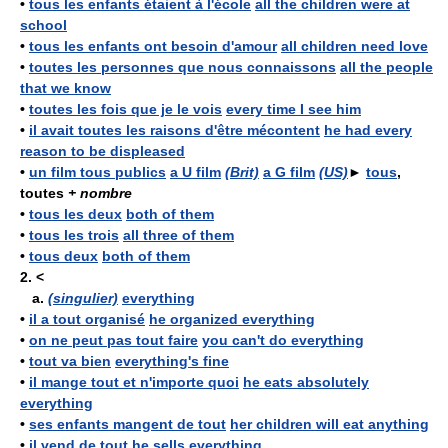
•
tous les enfants étaient à l'école
all the children were at
school
•
tous les enfants ont besoin d'amour
all children need love
•
toutes les personnes que nous connaissons
all the people
that we know
•
toutes les fois que je le vois
every time I see him
•
il avait toutes les raisons d'être mécontent
he had every
reason to be displeased
•
un film tous publics
a U film
(Brit)
a G film
(US)
►
tous
,
toutes
+ nombre
•
tous les deux
both of them
•
tous les trois
all three of them
•
tous deux
both of them
2.
<
a.
(singulier)
everything
•
il a tout organisé
he organized everything
•
on ne peut pas tout faire
you can't do everything
•
tout va bien
everything's fine
•
il mange tout et n'importe quoi
he eats absolutely
everything
•
ses enfants mangent de tout
her children will eat anything
•
il vend de tout
he sells everything