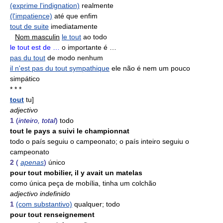
(exprime l'indignation)
realmente
(l'impatience)
até que enfim
tout de suite
imediatamente
Nom masculin
le tout
ao todo
le tout est de …
o importante é …
pas du tout
de modo nenhum
il n'est pas du tout sympathique
ele não é nem um pouco
simpático
* * *
tout
tu]
adjectivo
1
(
inteiro, total
)
todo
tout le pays a suivi le championnat
todo o país seguiu o campeonato; o país inteiro seguiu o
campeonato
2
(
apenas
)
único
pour tout mobilier, il y avait un matelas
como única peça de mobília, tinha um colchão
adjectivo indefinido
1
(com substantivo)
qualquer; todo
pour tout renseignement