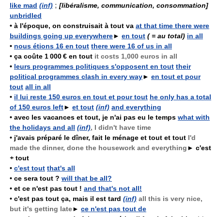
like mad
(inf)
;
[libéralisme, communication, consommation]
unbridled
•
à l'époque, on construisait à tout va
at that time there were
buildings going up everywhere
►
en tout
( = au total)
in all
•
nous étions 16 en tout
there were 16 of us in all
•
ça coûte 1 000 € en tout
it costs 1,000 euros in all
•
leurs programmes politiques s'opposent en tout
their
political programmes clash in every way
►
en tout et pour
tout
all in all
•
il lui reste 150 euros en tout et pour tout
he only has a total
of 150 euros left
►
et tout
(inf)
and everything
•
avec les vacances et tout, je n'ai pas eu le temps
what with
the holidays and all
(inf)
, I didn't have time
•
j'avais préparé le dîner, fait le ménage et tout et tout
I'd
made the dinner, done the housework and everything
►
c'est
+
tout
•
c'est tout
that's all
•
ce sera tout ?
will that be all?
•
et ce n'est pas tout !
and that's not all!
•
c'est pas tout ça, mais il est tard
(inf)
all this is very nice,
but it's getting late
►
ce n'est pas tout de