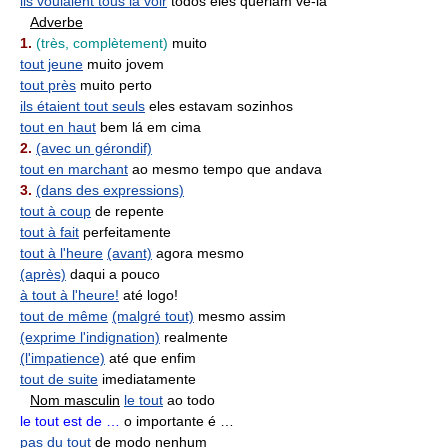
ils voulaient tous la voir
todos eles queriam vê-la
Adverbe
1.
(très, complètement)
muito
tout jeune
muito jovem
tout près
muito perto
ils étaient tout seuls
eles estavam sozinhos
tout en haut
bem lá em cima
2.
(avec un gérondif)
tout en marchant
ao mesmo tempo que andava
3.
(dans des expressions)
tout à coup
de repente
tout à fait
perfeitamente
tout à l'heure
(avant)
agora mesmo
(après)
daqui a pouco
à tout à l'heure!
até logo!
tout de même
(malgré tout)
mesmo assim
(exprime l'indignation)
realmente
(l'impatience)
até que enfim
tout de suite
imediatamente
Nom masculin
le tout
ao todo
le tout est de …
o importante é …
pas du tout
de modo nenhum