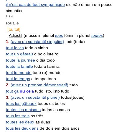
il n'est pas du tout sympathique
ele não é nem um pouco
simpático
* * *
tout, e
[tu, tut]
Adjectif
(masculin pluriel
tous
féminin pluriel
toutes
)
1.
(avec un substantif singulier)
todo(toda)
tout le vin
todo o vinho
tout un gâteau
o bolo inteiro
toute la journée
o dia todo
toute la famille
toda a família
tout le monde
todo (o) mundo
tout le temps
o tempo todo
2.
(avec un pronom démonstratif)
tudo
tout ça
ou
cela
tudo isto, isto tudo
3.
(avec un substantif pluriel)
todos(todas)
tous les gâteaux
todos os bolos
toutes les maisons
todas as casas
tous les trois
os três
toutes les deux
as duas
tous les deux ans
de dois em dois anos