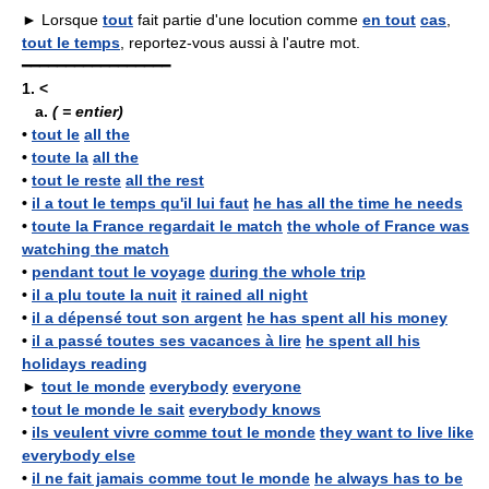
► Lorsque
tout
fait partie d'une locution comme
en tout
cas
,
tout le temps
, reportez-vous aussi à l'autre mot.
━━━━━━━━━━━━━━━━━
1.
<
a.
( = entier)
•
tout le
all the
•
toute la
all the
•
tout le reste
all the rest
•
il a tout le temps qu'il lui faut
he has all the time he needs
•
toute la France regardait le match
the whole of France was
watching the match
•
pendant tout le voyage
during the whole trip
•
il a plu toute la nuit
it rained all night
•
il a dépensé tout son argent
he has spent all his money
•
il a passé toutes ses vacances à lire
he spent all his
holidays reading
►
tout le monde
everybody
everyone
•
tout le monde le sait
everybody knows
•
ils veulent vivre comme tout le monde
they want to live like
everybody else
•
il ne fait jamais comme tout le monde
he always has to be