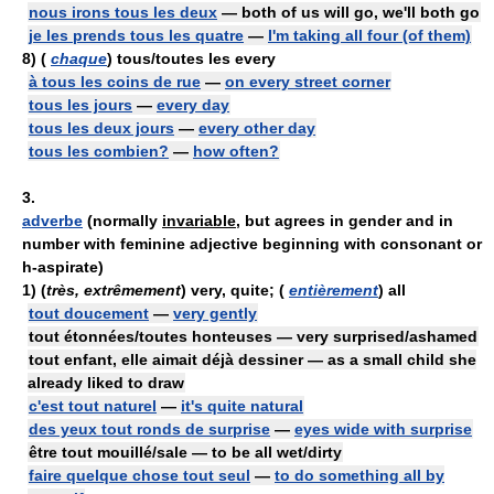
nous irons tous les deux
— both of us will go, we'll both go
je les prends tous les quatre
—
I'm taking all four (of them)
8)
(
chaque
)
tous/toutes les
every
à tous les coins de rue
—
on every street corner
tous les jours
—
every day
tous les deux jours
—
every other day
tous les combien?
—
how often?
3.
adverbe
(normally
invariable
, but agrees in gender and in
number with feminine adjective beginning with consonant or
h-aspirate)
1)
(
très, extrêmement
) very, quite; (
entièrement
) all
tout doucement
—
very gently
tout étonnées/toutes honteuses — very surprised/ashamed
tout enfant, elle aimait déjà dessiner — as a small child she
already liked to draw
c'est tout naturel
—
it's quite natural
des yeux tout ronds de surprise
—
eyes wide with surprise
être tout mouillé/sale — to be all wet/dirty
faire quelque chose tout seul
—
to do something all by