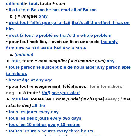
different
►
tout
, toute
+ nom
•
il a lu tout Balzac
he has read all of Balzac
b.
( = unique)
only
•
c'est tout l'effet que ça lui fait
that's all the effect it has on
him
•
c'est là tout le problème
that's the whole problem
•
pour tout mobilier, il avait un lit et une table
the only
furniture he had was a bed and a table
c.
(indéfini)
►
tout
, toute
+ nom singulier
( = n'importe quel)
any
•
toute personne susceptible de nous aider
any person able
to help us
•
à tout âge
at any age
•
pour tout renseignement, téléphoner...
for information,
ring...
►
à toute !
(inf)
see you later!
►
tous les
, toutes les
+ nom pluriel
( = chaque)
every ;
( = la
totalité des)
all the
•
tous les jours
every day
•
tous les deux jours
every two days
•
tous les 10 mètres
every 10 metres
•
toutes les trois heures
every three hours