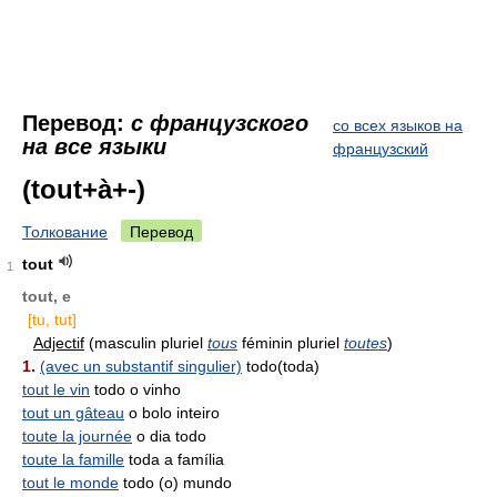
Перевод:
с французского
со всех языков на
на все языки
французский
(tout+à+-)
Толкование
Перевод
tout
1
tout, e
[tu, tut]
Adjectif
(masculin pluriel
tous
féminin pluriel
toutes
)
1.
(avec un substantif singulier)
todo(toda)
tout le vin
todo o vinho
tout un gâteau
o bolo inteiro
toute la journée
o dia todo
toute la famille
toda a família
tout le monde
todo (o) mundo