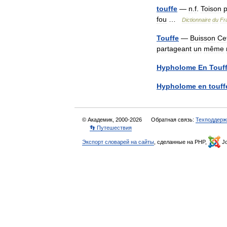
touffe
—
n
.
f
.
Toison
fou
…
Dictionnaire
du
Fr
Touffe
—
Buisson
Ce
partageant
un
même
Hypholome
En
Touf
Hypholome
en
touff
© Академик, 2000-2026
Обратная связь:
Техподдерж
👣 Путешествия
Экспорт словарей на сайты
, сделанные на PHP,
Jo