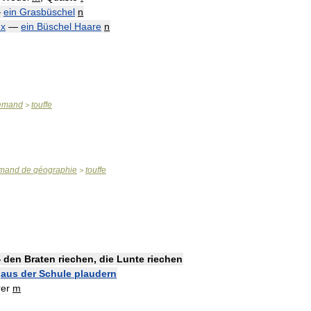
—
ein
Grasbüschel
n
ux
—
ein
Büschel
Haare
n
lemand
touffe
>
emand
de
géographie
touffe
>
—
den
Braten
riechen
,
die
Lunte
riechen
—
aus
der
Schule
plaudern
er
m