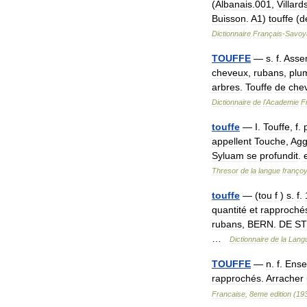
(
Albanais
.
001
,
Villard
Buisson
.
A1
)
touffe
(
d
Dictionnaire
Français
-
Savoy
TOUFFE
—
s
.
f
.
Asse
cheveux
,
rubans
,
plu
arbres
.
Touffe
de
che
Dictionnaire
de
l
'
Academie
F
touffe
—
I
.
Touffe
,
f
.
appellent
Touche
,
Agg
Syluam
se
profundit
.
Thresor
de
la
langue
franço
touffe
— (
tou
f
)
s
.
f
.
quantité
et
rapproché
rubans
,
BERN
.
DE
ST
…
Dictionnaire
de
la
Lang
TOUFFE
—
n
.
f
.
Ense
rapprochés
.
Arracher
Francaise
,
8eme
edition
(
19