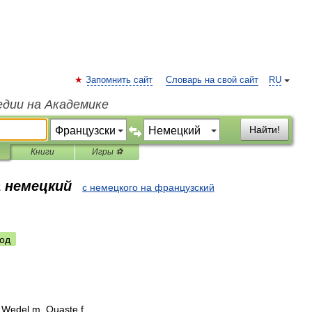
Запомнить сайт
Словарь на свой сайт
RU
едии на Академике
Найти!
Книги
Игры ⚽
а немецкий
с немецкого на французский
од
,
Wedel
m
,
Quaste
f