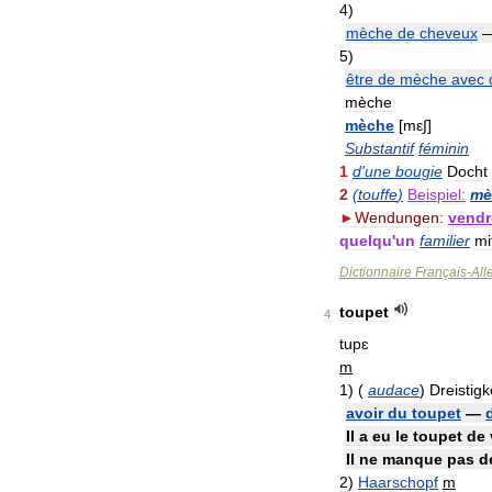
4
)
mèche
de
cheveux
5
)
être
de
mèche
avec
mèche
mèche
[
mε∫
]
Substantif
féminin
1
d
'
une
bougie
Docht
2
(
touffe
)
Beispiel:
mè
►
Wendungen:
vendr
quelqu
'
un
familier
mi
Dictionnaire
Français
-
Al
toupet
4
tupɛ
m
1
)
(
audace
)
Dreistigk
avoir
du
toupet
—
Il
a
eu
le
toupet
de
Il
ne
manque
pas
d
2
)
Haarschopf
m