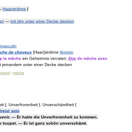
—
Haarsträhne
f
qn
—
mit
jdm
unter
einer
Decke
stecken
masculin
che
de
cheveux
[
Haar
]
strähne
féminin
e
la
mèche
ein
Geheimnis
verraten
;
être
de
mèche
avec
t
jemandem
unter
einer
Decke
stecken
lemand
mèche
>
eit
f
,
Unverfrorenheit
f
,
Unverschämtheit
f
dreist
sein
venir
. —
Er
hatte
die
Unverfrorenheit
zu
kommen
.
e
toupet
. —
Er
ist
ganz
schön
unverschämt
.