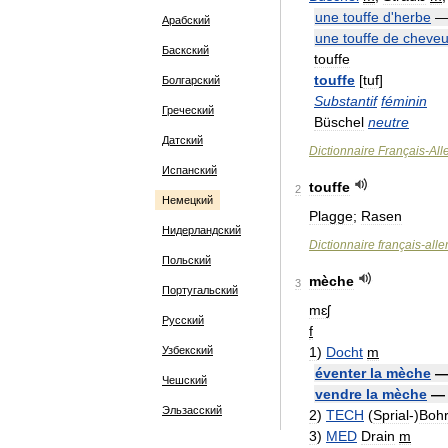
une
touffe
d
'
herbe
Арабский
une
touffe
de
cheve
Баскский
touffe
touffe
[
tuf
]
Болгарский
Substantif
féminin
Греческий
Büschel
neutre
Датский
Dictionnaire
Français
-
Al
Испанский
touffe
2
Немецкий
Plagge
;
Rasen
Нидерландский
Dictionnaire
français
-
all
Польский
mèche
3
Португальский
mɛʃ
Русский
f
Узбекский
1
)
Docht
m
éventer
la
mèche
Чешский
vendre
la
mèche
Эльзасский
2
)
TECH
(
Sprial
-)
Bohr
3
)
MED
Drain
m