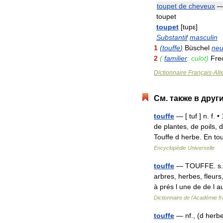
toupet
de
cheveux
toupet
toupet
[
tupε
]
Substantif
masculin
1
(
touffe
)
Büschel
neu
2
(
familier
:
culot
)
Fre
Dictionnaire
Français
-
Al
См
.
также
в
друг
touffe
— [
tuf
]
n
.
f
. •
de
plantes
,
de
poils
,
d
Touffe
d
herbe
.
En
to
Encyclopédie
Universelle
touffe
—
TOUFFE
.
s
arbres
,
herbes
,
fleurs
à
prés
l
une
de
de
l
a
Dictionnaire
de
l
'
Académie
f
touffe
—
nf
., (
d
herb