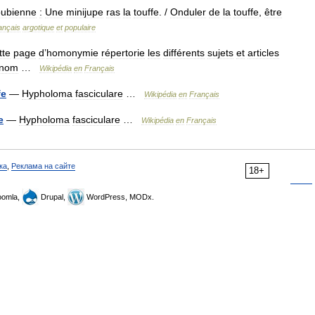
pubienne
:
Une
minijupe
ras
la
touffe
. /
Onduler
de
la
touffe
,
être
ançais
argotique
et
populaire
tte
page
d
’
homonymie
répertorie
les
différents
sujets
et
articles
nom
…
Wikipédia
en
Français
fe
—
Hypholoma
fasciculare
…
Wikipédia
en
Français
e
—
Hypholoma
fasciculare
…
Wikipédia
en
Français
ка
,
Реклама на сайте
18+
omla,
Drupal,
WordPress, MODx.