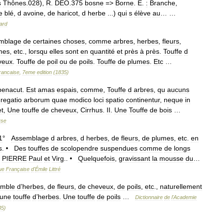
s
Thônes
.
028
),
R
.
DEO
.
375
bosne
=>
Borne
.
E
.
:
Branche
,
e
blé
,
d
avoine
,
de
haricot
,
d
herbe
...)
qui
s
élève
au
… …
ard
mblage
de
certaines
choses
,
comme
arbres
,
herbes
,
fleurs
,
mes
,
etc
.,
lorsqu
elles
sont
en
quantité
et
près
à
près
.
Touffe
d
veux
.
Touffe
de
poil
ou
de
poils
.
Touffe
de
plumes
.
Etc
…
rancaise
,
7eme
edition
(
1835
)
penacut
.
Est
amas
espais
,
comme
,
Touffe
d
arbres
,
qu
aucuns
regatio
arborum
quae
modico
loci
spatio
continentur
,
neque
in
et
,
Une
touffe
de
cheveux
,
Cirrhus
.
II
.
Une
Touffe
de
bois
…
yse
1
°
Assemblage
d
arbres
,
d
herbes
,
de
fleurs
,
de
plumes
,
etc
.
en
s
. •
Des
touffes
de
scolopendre
suspendues
comme
de
longs
PIERRE
Paul
et
Virg
.. •
Quelquefois
,
gravissant
la
mousse
du
…
ue
Française
d
'
Émile
Littré
mble
d
’
herbes
,
de
fleurs
,
de
cheveux
,
de
poils
,
etc
.,
naturellement
une
touffe
d
’
herbes
.
Une
touffe
de
poils
…
Dictionnaire
de
l
'
Academie
35
)