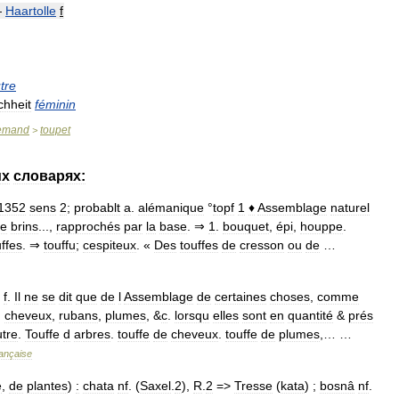
—
Haartolle
f
tre
chheit
féminin
lemand
toupet
>
их
словарях:
1352
sens
2
;
probablt
a
.
alémanique
°
topf
1
♦
Assemblage
naturel
e
brins
...,
rapprochés
par
la
base
. ⇒
1
.
bouquet
,
épi
,
houppe
.
uffes
. ⇒
touffu
;
cespiteux
. «
Des
touffes
de
cresson
ou
de
…
.
f
.
Il
ne
se
dit
que
de
l
Assemblage
de
certaines
choses
,
comme
,
cheveux
,
rubans
,
plumes
, &
c
.
lorsqu
elles
sont
en
quantité
&
prés
utre
.
Touffe
d
arbres
.
touffe
de
cheveux
.
touffe
de
plumes
,… …
rançaise
e
,
de
plantes
)
:
chata
nf
. (
Saxel
.
2
),
R
.
2
=>
Tresse
(
kata
) ;
bosnâ
nf
.