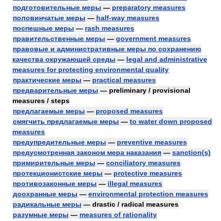
подготовительные меры
—
preparatory measures
половинчатые меры
—
half-way measures
поспешные меры
—
rash measures
правительственные меры
—
government measures
правовые и административные меры по сохранению
качества окружающей среды
—
legal and administrative
measures for protecting environmental quality
практические меры
—
practical measures
предварительные меры
— preliminary / provisional
measures / steps
предлагаемые меры
—
proposed measures
смягчить предлагаемые меры
—
to water down proposed
measures
предупредительные меры
—
preventive measures
предусмотренная законом мера наказания
—
sanction(s)
примирительные меры
—
conciliatory measures
протекционистские меры
—
protective measures
противозаконные меры
—
illegal measures
доохранные меры
—
environmental protection measures
радикальные меры
— drastic / radical measures
разумные меры
—
measures of rationality