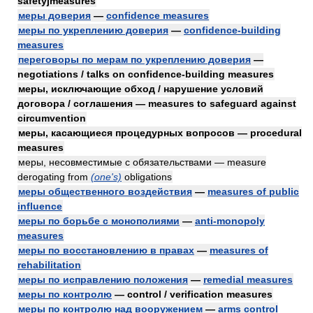
safetyjmeasures
меры доверия
—
confidence measures
меры по укреплению доверия
—
confidence-building
measures
переговоры по мерам по укреплению доверия
—
negotiations / talks on confidence-building measures
меры, исключающие обход / нарушение условий
договора / соглашения — measures to safeguard against
circumvention
меры, касающиеся процедурных вопросов — procedural
measures
меры, несовместимые с обязательствами — measure
derogating from
(one's)
obligations
меры общественного воздействия
—
measures of public
influence
меры по борьбе с монополиями
—
anti-monopoly
measures
меры по восстановлению в правах
—
measures of
rehabilitation
меры по исправлению положения
—
remedial measures
меры по контролю
— control / verification measures
меры по контролю над вооружением
—
arms control