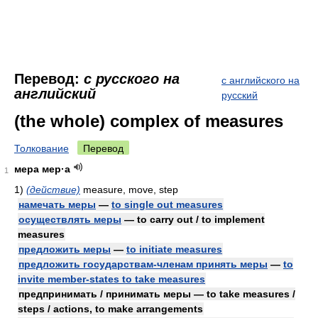
Перевод:
с русского на
с английского на
английский
русский
(the whole) complex of measures
Толкование
Перевод
мера мер·а
1
1)
(действие)
measure, move, step
намечать меры
—
to single out measures
осуществлять меры
— to carry out / to implement
measures
предложить меры
—
to initiate measures
предложить государствам-членам принять меры
—
to
invite member-states to take measures
предпринимать / принимать меры — to take measures /
steps / actions, to make arrangements