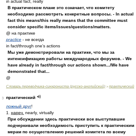
in actual fact, really
В практическом плане это означает, что комитету
необходимо рассмотреть конкретные вопросы. - In actual
fact this means/this really means that the committee must
consider specific items/issues/questions/matters.
@ на практике
practice
- не всегда
in fact/through one’s actions
Мы уже демонстрировали на практике, что мы за
интенсификацию работы международных форумов. - We
have already in fact/through our actions shown.../We have
demonstrated that...
@
Словарь переводчика-синхрониста (русско-английский)
практический
>
практический
3
ложный друг
!
1.
нареч.
nearly, virtually
При обсуждении здесь практически все выступавшие
подчеркивали необходимость приступить к практическим
мерам по осуществлению решений комитета по всему