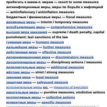
прибегать к каким-л. мерам — resort to some measures
антиинфляционные меры, меры по борьбе с инфляцией
— antiinflationary / antiinflation measures
бюджетные / финансовые меры — fiscal measures
временные меры
— interim / temporary measures
всеобъемлющие меры
—
comprehensive measures
высшая мера наказания
— supreme / death penalty, capital
punishment; last sanctions of the law
гуманная мера
—
humane measure
дальнейшие меры
—
further measures
действенная мера
—
effective measure
дискриминационная мера
—
discriminatory measure
дисциплинарные меры
— disciplinary actions / measures
дополнительные меры
—
additional measures
жёсткие меры
— strict / strong measures
законная мера
—
legal measure
защитная мера
—
safeguard measure
исполнительные меры
юр.
—
measures of execution
карательные меры
— punitive measures, vindictive actions
коллективные меры
—
collective actions
конкретные меры
—
specific measures