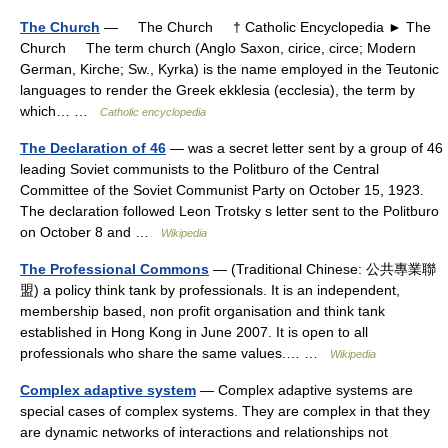
The Church
— The Church † Catholic Encyclopedia ► The
Church The term church (Anglo Saxon, cirice, circe; Modern
German, Kirche; Sw., Kyrka) is the name employed in the Teutonic
languages to render the Greek ekklesia (ecclesia), the term by
which… …
Catholic encyclopedia
The Declaration of 46
— was a secret letter sent by a group of 46
leading Soviet communists to the Politburo of the Central
Committee of the Soviet Communist Party on October 15, 1923.
The declaration followed Leon Trotsky s letter sent to the Politburo
on October 8 and …
Wikipedia
The Professional Commons
— (Traditional Chinese: 公共專業聯
盟) a policy think tank by professionals. It is an independent,
membership based, non profit organisation and think tank
established in Hong Kong in June 2007. It is open to all
professionals who share the same values.… …
Wikipedia
Complex adaptive system
— Complex adaptive systems are
special cases of complex systems. They are complex in that they
are dynamic networks of interactions and relationships not