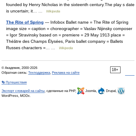
founded by Henry Nicholas in the sixteenth century.The play s date
is uncertain; it… …
Wikipedia
The Rite of Spring
— Infobox Ballet name = The Rite of Spring
image size = caption = choreographer = Vaslav Nijinsky composer
= Igor Stravinsky based on = premiere = 29 May 1913 place =
Théâtre des Champs Élysées, Paris ballet company = Ballets
Russes characters =… …
Wikipedia
© Академик, 2000-2026
18+
Обратная связь:
Техподдержка
,
Реклама на сайте
👣 Путешествия
Экспорт словарей на сайты
, сделанные на PHP,
Joomla,
Drupal,
WordPress, MODx.