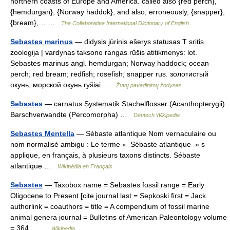
northern coasts of Europe and America. called also {red perch},
{hemdurgan}, {Norway haddok}, and also, erroneously, {snapper},
{bream},… …
The Collaborative International Dictionary of English
Sebastes marinus
— didysis jūrinis ešerys statusas T sritis
zoologija | vardynas taksono rangas rūšis atitikmenys: lot.
Sebastes marinus angl. hemdurgan; Norway haddock; ocean
perch; red bream; redfish; rosefish; snapper rus. золотистый
окунь; морской окунь ryšiai …
Žuvų pavadinimų žodynas
Sebastes
— carnatus Systematik Stachelflosser (Acanthopterygii)
Barschverwandte (Percomorpha) …
Deutsch Wikipedia
Sebastes Mentella
— Sébaste atlantique Nom vernaculaire ou
nom normalisé ambigu : Le terme « Sébaste atlantique » s
applique, en français, à plusieurs taxons distincts. Sébaste
atlantique …
Wikipédia en Français
Sebastes
— Taxobox name = Sebastes fossil range = Early
Oligocene to Present [cite journal last = Sepkoski first = Jack
authorlink = coauthors = title = A compendium of fossil marine
animal genera journal = Bulletins of American Paleontology volume
= 364… …
Wikipedia