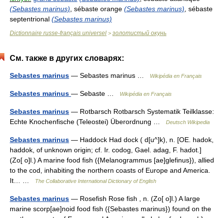
(Sebastes marinus)
, sébaste orange
(Sebastes marinus)
, sébaste
septentrional
(Sebastes marinus)
Dictionnaire russe-français universel
золотистый окунь
>
См. также в других словарях:
Sebastes marinus
— Sebastes marinus …
Wikipédia en Français
Sebastes marinus
— Sebaste …
Wikipédia en Français
Sebastes marinus
— Rotbarsch Rotbarsch Systematik Teilklasse:
Echte Knochenfische (Teleostei) Überordnung …
Deutsch Wikipedia
Sebastes marinus
— Haddock Had dock ( d[u^]k), n. [OE. hadok,
haddok, of unknown origin; cf. Ir. codog, Gael. adag, F. hadot.]
(Zo[ o]l.) A marine food fish ({Melanogrammus [ae]glefinus}), allied
to the cod, inhabiting the northern coasts of Europe and America.
It… …
The Collaborative International Dictionary of English
Sebastes marinus
— Rosefish Rose fish , n. (Zo[ o]l.) A large
marine scorp[ae]noid food fish ({Sebastes marinus}) found on the