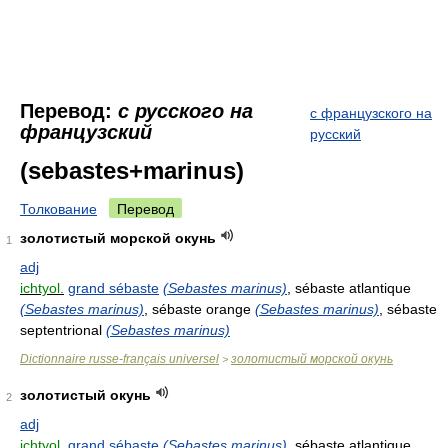
Перевод:
с русского на
с французского на
французский
русский
(sebastes+marinus)
Толкование
Перевод
золотистый морской окунь
1
adj
ichtyol.
grand sébaste
(Sebastes marinus)
, sébaste atlantique
(Sebastes marinus)
, sébaste orange
(Sebastes marinus)
, sébaste
septentrional
(Sebastes marinus)
Dictionnaire russe-français universel
золотистый морской окунь
>
золотистый окунь
2
adj
ichtyol.
grand sébaste
(Sebastes marinus)
, sébaste atlantique