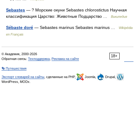
Sebastes
— ? Морские окуни Sebastes chlorostictus Научная
классификация Царство: Животные Подцарство …
Википедия
Sébaste doré
— Sebastes marinus Sebastes marinus …
Wikipédia
en Français
© Академик, 2000-2026
18+
Обратная связь:
Техподдержка
,
Реклама на сайте
👣 Путешествия
Экспорт словарей на сайты
, сделанные на PHP,
Joomla,
Drupal,
WordPress, MODx.